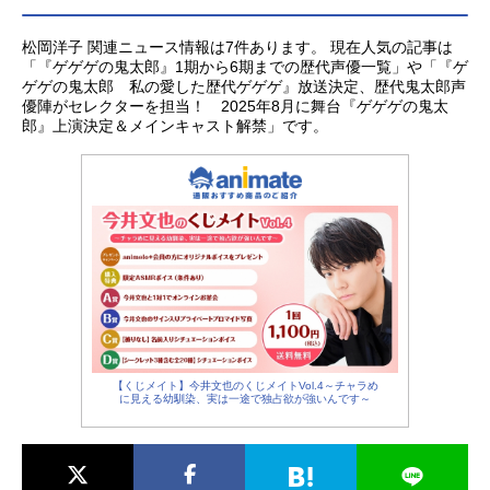
松岡洋子 関連ニュース情報は7件あります。 現在人気の記事は
「『ゲゲゲの鬼太郎』1期から6期までの歴代声優一覧」や「『ゲ
ゲゲの鬼太郎 私の愛した歴代ゲゲゲ』放送決定、歴代鬼太郎声
優陣がセレクターを担当！ 2025年8月に舞台『ゲゲゲの鬼太
郎』上演決定＆メインキャスト解禁」です。
【くじメイト】今井文也のくじメイトVol.4～チャラめ
に見える幼馴染、実は一途で独占欲が強いんです～