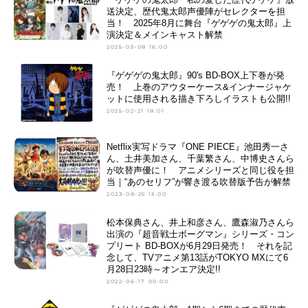
送決定、歴代鬼太郎声優陣がセレクターを担
当！ 2025年8月に舞台『ゲゲゲの鬼太郎』上
演決定＆メインキャスト解禁
2025-03-08 16:00
『ゲゲゲの鬼太郎』90's BD-BOX上下巻が発
売！ 上巻のアウターケース&インナージャケ
ットに使用される描き下ろしイラストも公開!!
2025-02-21 18:01
Netflix実写ドラマ『ONE PIECE』池田秀一さ
ん、土井美加さん、千葉繁さん、中博史さんら
が吹替声優に！ アニメシリーズと同じ役を担
当｜“あのセリフ”が響き渡る吹替版予告が解禁
2023-08-25 13:00
松本保典さん、井上和彦さん、鷹森淑乃さんら
出演の『超音戦士ボーグマン』シリーズ・コン
プリート BD-BOXが6月29日発売！ それを記
念して、TVアニメ第13話がTOKYO MXにて6
月28日23時～オンエア決定!!
2022-06-17 00:00