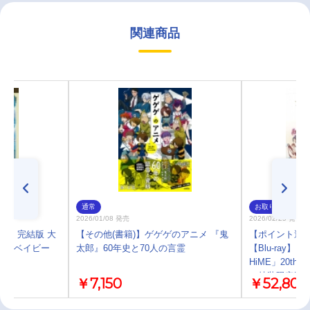
関連商品
通常
お取り寄せ
2026/01/08 発売
2026/02/25 発売
劇場・完結版 大
【その他(書籍)】ゲゲゲのアニメ 『鬼
【ポイント還元
シュベイビー
太郎』60年史と70人の言霊
【Blu-ray】
HiME」20th Ann
（特装限定版
￥7,150
￥52,800