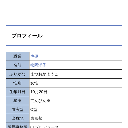
プロフィール
職業
声優
名前
松岡洋子
ふりがな
まつおかようこ
性別
女性
生年月日
10月20日
星座
てんびん座
血液型
O型
出身地
東京都
所属事務所
81プロデュース