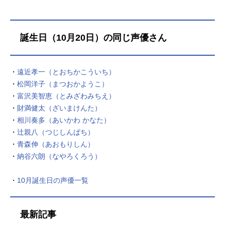
誕生日（10月20日）の同じ声優さん
・
遠近孝一（とおちかこういち）
・
松岡洋子（まつおかようこ）
・
富沢美智恵（とみざわみちえ）
・
財満健太（ざいまけんた）
・
相川奏多（あいかわ かなた）
・
辻親八（つじしんぱち）
・
青森伸（あおもりしん）
・
納谷六朗（なやろくろう）
・
10月誕生日の声優一覧
最新記事