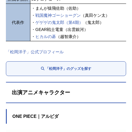
・まんが猿飛佐助（佐助）
・
戦国魔神ゴーショーグン
（真田ケン太）
代表作
・
ゲゲゲの鬼太郎（第4期）
（鬼太郎）
・GEAR戦士電童（出雲銀河）
・
ヒカルの碁
（越智康介）
「松岡洋子」公式プロフィール
「松岡洋子」のグッズを探す
出演アニメキャラクター
ONE PIECE｜アルビダ