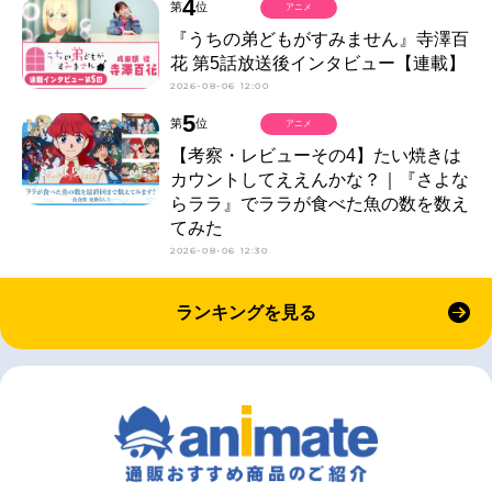
4
第
位
アニメ
『うちの弟どもがすみません』寺澤百
花 第5話放送後インタビュー【連載】
2026-08-06 12:00
5
第
位
アニメ
【考察・レビューその4】たい焼きは
カウントしてええんかな？｜『さよな
らララ』でララが食べた魚の数を数え
てみた
2026-08-06 12:30
ランキングを見る