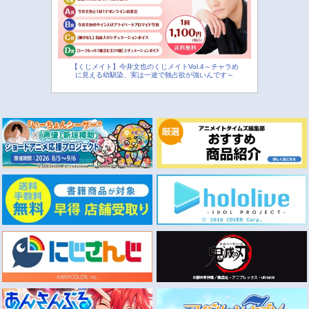
【くじメイト】今井文也のくじメイトVol.4～チャラめ
に見える幼馴染、実は一途で独占欲が強いんです～