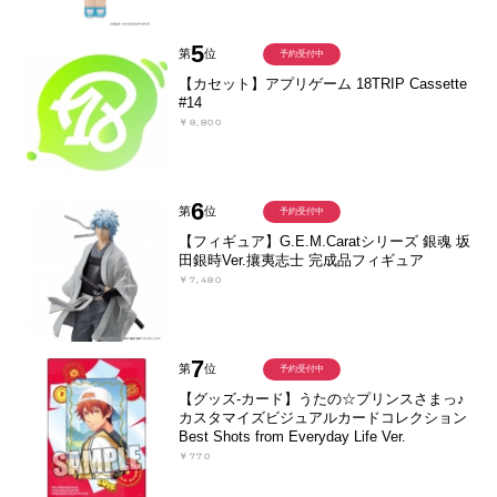
5
第
位
予約受付中
【カセット】アプリゲーム 18TRIP Cassette
#14
￥8,800
6
第
位
予約受付中
【フィギュア】G.E.M.Caratシリーズ 銀魂 坂
田銀時Ver.攘夷志士 完成品フィギュア
￥7,480
7
第
位
予約受付中
【グッズ-カード】うたの☆プリンスさまっ♪
カスタマイズビジュアルカードコレクション
Best Shots from Everyday Life Ver.
￥770