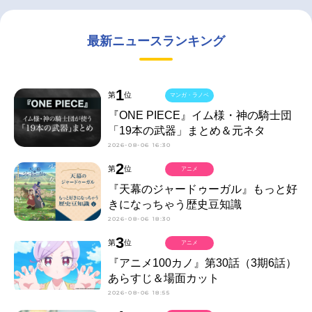
最新ニュースランキング
1
第
位
マンガ・ラノベ
『ONE PIECE』イム様・神の騎士団
「19本の武器」まとめ＆元ネタ
2026-08-06 16:30
2
第
位
アニメ
『天幕のジャードゥーガル』もっと好
きになっちゃう歴史豆知識
2026-08-06 18:30
3
第
位
アニメ
『アニメ100カノ』第30話（3期6話）
あらすじ＆場面カット
2026-08-06 18:55