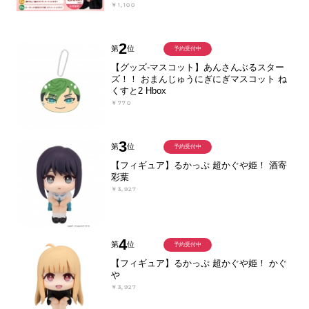
￥1,100
2
第
位
予約受付中
【グッズ-マスコット】あんさんぶるスター
ズ！！ おまんじゅうにぎにぎマスコット ね
くすと2 Hbox
￥770
3
第
位
予約受付中
【フィギュア】るかっぷ 超かぐや姫！ 酒寄
彩葉
￥3,927
4
第
位
予約受付中
【フィギュア】るかっぷ 超かぐや姫！ かぐ
や
￥3,927