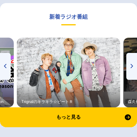
新着ラジオ番組
on
Trignalのキラキラ☆ビートＲ
森久
もっと見る