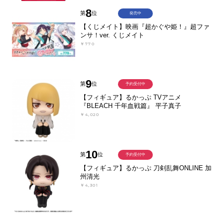
8
第
位
発売中
【くじメイト】映画『超かぐや姫！』超ファ
ンサ！ver. くじメイト
￥770
9
第
位
予約受付中
【フィギュア】るかっぷ TVアニメ
『BLEACH 千年血戦篇』 平子真子
￥4,020
10
第
位
予約受付中
【フィギュア】るかっぷ 刀剣乱舞ONLINE 加
州清光
￥4,301