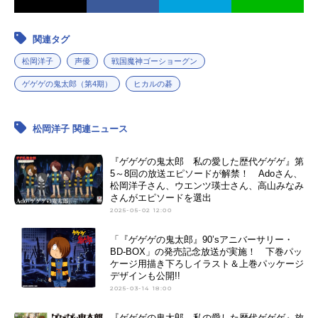
関連タグ
松岡洋子
声優
戦国魔神ゴーショーグン
ゲゲゲの鬼太郎（第4期）
ヒカルの碁
松岡洋子 関連ニュース
『ゲゲゲの鬼太郎 私の愛した歴代ゲゲゲ』第
5～8回の放送エピソードが解禁！ Adoさん、
松岡洋子さん、ウエンツ瑛士さん、高山みなみ
さんがエピソードを選出
2025-05-02 12:00
「『ゲゲゲの鬼太郎』90’sアニバーサリー・
BD-BOX」の発売記念放送が実施！ 下巻パッ
ケージ用描き下ろしイラスト＆上巻パッケージ
デザインも公開!!
2025-03-14 18:00
『ゲゲゲの鬼太郎 私の愛した歴代ゲゲゲ』放