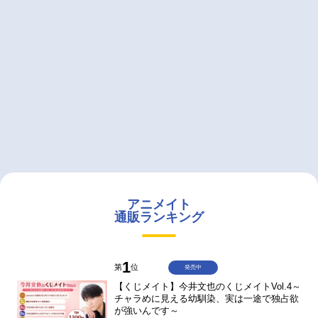
アニメイト
通販ランキング
1
第
位
発売中
【くじメイト】今井文也のくじメイトVol.4～
チャラめに見える幼馴染、実は一途で独占欲
が強いんです～