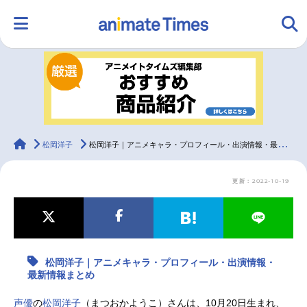
HOME
ランキング
アニメ
声優
ラジオ
みんなの声
グッズ
映画
animateTimes
松岡洋子
松岡洋子｜アニメキャラ・プロフィール・出演情報・最新情報まとめ
更新：2022-10-19
マンガ・ラノベ
ゲーム・アプリ
音楽
コスプレ
2.5次元
配信・Vtuber
トレンド
無料マンガ
松岡洋子｜アニメキャラ・プロフィール・出演情報・
最新記事一覧
最新情報まとめ
アニメ記事一覧
声優記事一覧
声優
の
松岡洋子
（まつおかようこ）さんは、10月20日生まれ、