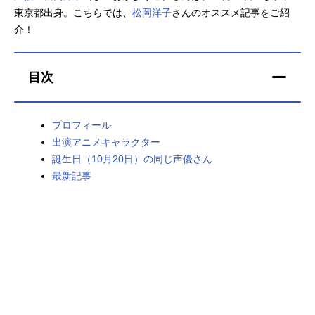
東京都出身。こちらでは、
松岡洋子
さんのオススメ記事をご紹
アニメ映画一覧
実写化映画一覧
介！
今期アニメ曜日別一覧
目次
春アニメ
夏アニメ
秋アニメ
冬アニメ
プロフィール
出演アニメキャラクター
男性声優/女性声優一覧
誕生日（10月20日）の同じ声優さん
最新記事
FOLLOW US