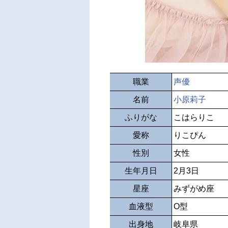
職業
声優
名前
小原莉子
ふりがな
こはらりこ
愛称
りこぴん
性別
女性
生年月日
2月3日
星座
みずがめ座
血液型
O型
出身地
岐阜県