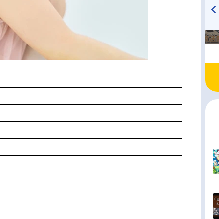
TVアニメ『戦隊大失格』
ハイキュー!! 烏野高校放送部!
radio 大直会 2nd season