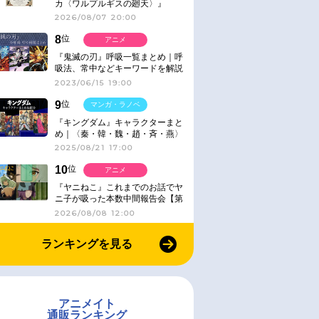
カ〈ワルプルギスの廻天〉』
IMAX同時公開決定
2026/08/07 20:00
8
位
アニメ
『鬼滅の刃』呼吸一覧まとめ｜呼
吸法、常中などキーワードを解説
2023/06/15 19:00
9
位
マンガ・ラノベ
『キングダム』キャラクターまと
め｜〈秦・韓・魏・趙・斉・燕〉
2025/08/21 17:00
10
位
アニメ
『ヤニねこ』これまでのお話でヤ
ニ子が吸った本数中間報告会【第
6話レビュー】
2026/08/08 12:00
ランキングを見る
アニメイト
通販ランキング