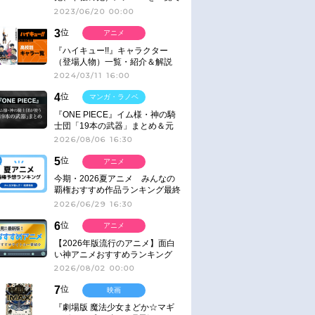
紹介＆解説（登場鬼の情報まと
2023/06/20 00:00
め）
3
位
アニメ
『ハイキュー!!』キャラクター
（登場人物）一覧・紹介＆解説
2024/03/11 16:00
4
位
マンガ・ラノベ
『ONE PIECE』イム様・神の騎
士団「19本の武器」まとめ＆元
ネタ
2026/08/06 16:30
5
位
アニメ
今期・2026夏アニメ みんなの
覇権おすすめ作品ランキング最終
結果発表！
2026/06/29 16:30
6
位
アニメ
【2026年版流行のアニメ】面白
い神アニメおすすめランキング
【名作・話題作】｜ジャンル別人
2026/08/02 00:00
気作品をピックアップ
7
位
映画
『劇場版 魔法少女まどか☆マギ