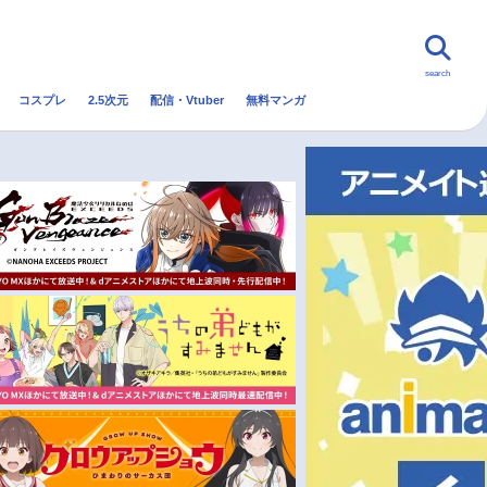
search
コスプレ
2.5次元
配信・Vtuber
無料マンガ
んなの声
グッズ
映画
・Vtuber
トレンド
無料マンガ
秋アニメ
冬アニメ