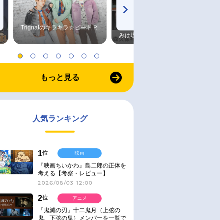
Trignalのキラキラ☆ビートＲ
森久保祥太郎×浪川大輔 つま
みは塩だけ
もっと見る
人気ランキング
1
位
映画
『映画ちいかわ』島二郎の正体を
考える【考察・レビュー】
2026/08/03 12:00
2
位
アニメ
『鬼滅の刃』十二鬼月（上弦の
鬼、下弦の鬼）メンバーを一覧で