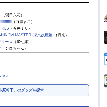
!
（朝日六花）
!!!!!!!
（白壁まこ）
IRLS
（蒼井ミサ）
INOVI MASTER -東京妖魔篇-
（月光）
モリーズ
（星七海）
ず
（シロちゃん）
ンネル
小原莉子」のグッズを探す