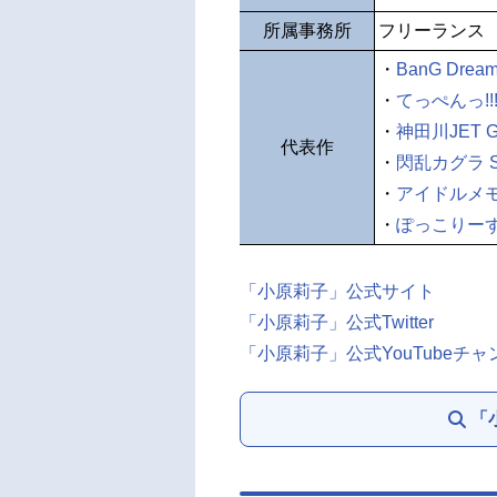
所属事務所
フリーランス
・
BanG Dream
・
てっぺんっ!!!!!!!!
・
神田川JET G
代表作
・
閃乱カグラ SH
・
アイドルメ
・
ぽっこりー
「小原莉子」公式サイト
「小原莉子」公式Twitter
「小原莉子」公式YouTubeチャ
「