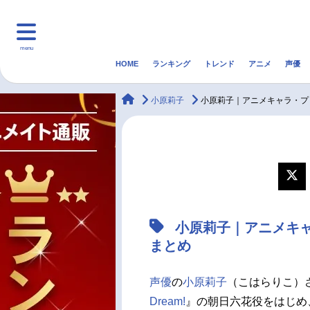
menu
HOME
ランキング
トレンド
アニメ
声優
HOME
ランキング
アニ
animateTimes
小原莉子
小原莉子｜アニメキャラ・プ
マンガ・ラノベ
ゲーム・アプリ
音楽
最新記事一覧
アニメ記事一覧
小原莉子｜アニメキ
声優記事一覧
まとめ
声優
の
小原莉子
（こはらりこ）
Dream!
』の朝日六花役をはじめ