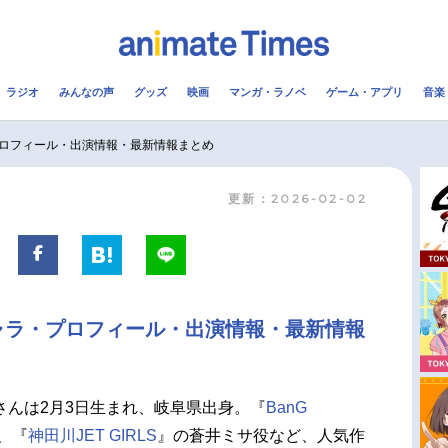
ラジオ
みんなの声
グッズ
映画
マンガ・ラノベ
ゲーム・アプリ
音楽
メ
声優
ラジオ
み
ロフィール・出演情報・最新情報まとめ
更新：2026-02-02
コスプレ
2.5次元
配信
アニメ映画一覧
今期アニメ曜日別一覧
実写化映画一覧
春アニメ
ャラ・プロフィール・出演情報・最新情報
男性声優/女性声優一覧
夏アニメ
FOLLOW US
さんは2月3日生まれ、岐阜県出身。『
BanG
、『
神田川JET GIRLS
』の蒼井ミサ役など、人気作