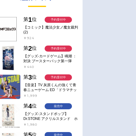
1
第
位
予約受付中
【コミック】魔法少女ノ魔女裁判
(2)
￥924
2
第
位
予約受付中
【グッズ-カードゲーム】鳴潮 ：
対決 ブースターパック第一弾
【ポイント2倍】
￥440
3
第
位
予約受付中
【音楽】TV 灰原くんの強くて青
春ニューゲーム ED「ドラマチッ
ク逃避行」収録シングル AIM
￥1,999
STAR/愛美【通常盤】
4
第
位
発売中
【グッズ-スタンドポップ】
Dr.STONE アクリルスタンド ホ
ワイマンといっしょver. スタン
￥1,980
リー・スナイダー
5
第
位
発売中