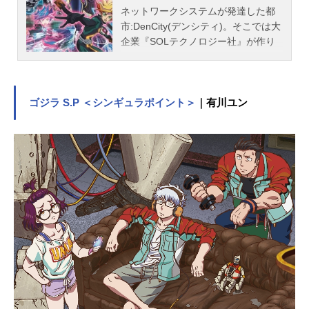
ネットワークシステムが発達した都
市:DenCity(デンシティ)。そこでは大
企業『SOLテクノロジー社』が作り
上げた高度なネットワーク技術によ
り、『LINKVRAINS(リンクヴレイン
ズ)』と呼ばれるVR空間が構築され、
人々はそのVR空間での新たなデュエ
ゴジラ S.P ＜シンギュラポイント＞
｜有川ユン
ル体験に熱狂していた。『LINKVRAI
NS』に、デュエルによるハッキング
を仕掛ける謎のハッカー集団『ハノ
イの騎士』が現れる。彼らの狙いは
ネットワークのどこかに存在すると
いう『AIたちの世界=サイバース』を
滅亡させる事にあった。しかしそん
な『LINKVRAINS』の脅威に立ちは
だかる1人のデュエリストがいた。彼
の名は“Playmaker”。圧倒的なデュエ
ルで『ハノイの騎士』を倒し、何も
語らずに去っていく彼の名は、ネッ
トワーク世界で一躍有名になる。そ