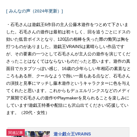
[ みんなの声（2024年更新）]
・石毛さんは遊戯王6作目の主人公藤木遊作をつとめて下さいま
した。石毛さんの遊作は最初は初々しく、回を追うごとにドスの
効いた低音ボイスとなり、120話の相棒を失った際の慟哭は胸を
打つものがありました。遊戯王VRAINSは素晴らしい作品です
が、その要素の一つとして石毛さんが主人公の遊作を演じてくだ
さったことはなくてはならないものだったと思います。遊作の真
面目でカタブツっぽい感じ、16歳の少年らしい年相応の素直なと
ころもある所、クールなようで熱い一面もある点など、石毛さん
の演技と見事にマッチし藤木遊作というキャラクターに色を与え
てくれたと思います。これからもデュエルリンクスなどのメディ
ア展開で石毛さんの遊作やPlaymakerを見られることを楽しみに
しています!遊戯王特番や配信にも沢山出てください!応援してい
ます。（20代・女性）
関連記事
遊☆戯☆王VRAINS