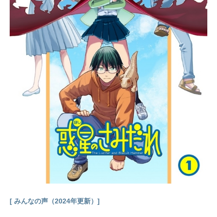
アニメスケジュール2021年4月1日
（木）～2021年6月24日（木）TOKY
OMXほか話数全13話キャスト神野
銘：宮本侑芽有川ユン：石毛翔弥ペ
ロ2：久野美咲ユング：釘宮理恵加藤
侍：木内太郎大滝吾郎：高木渉金原
さとみ：竹内絢子佐藤隼也：阿座上
洋平山本常友：浦山迅鹿子行江：小
岩井ことり海建宏：鈴村健一李桂
英：幸田夏穂マキタ・K・中川：手塚
ヒロミチベイラ・バーン(BB)：置鮎
龍太郎リーナ・バーン：小野寺瑠奈
マイケル・スティーブン：三宅健太
ティルダ・ミラー：磯辺万沙子松...
[ みんなの声（2024年更新）]