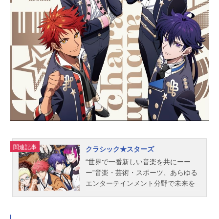
生：戸松遥月丘ルーシー：木野日菜
二ノ曲宗牙：石毛翔弥二ノ曲ポ之
助：新井里美スタッフ原作：矢吹健
太朗（集英社「少年ジャンプ＋」連
載）監督：秋田谷典昭副監督：馬引
圭シリーズ構成：ヤスカワショウゴ
キャラクターデザイン：古川英樹音
響監督：明田川仁音楽：石塚玲依ア
ニメーション制作：CONNECT製
作：あやかしトライアングル製作委
員会主題歌OP：「熱風は流転する」
フィロソフィーのダンスアニメイト
通販での購入はこちらED：「厭わな
関連記事
いfeat.富田美憂,市ノ瀬加那」MIMiN
クラシック★スターズ
ARIアニメイト通販での購入はこちら
“世界で一番新しい音楽を共にーー
公開開始年＆季節2023夏アニメ電子
ー”音楽・芸術・スポーツ、あらゆる
書籍『あや...
エンターテインメント分野で未来を
嘱望された若者たちが集う【私立グ
ロリア学園】。その音楽科では、偉
大な音楽家たちの「才能(可能性)」に