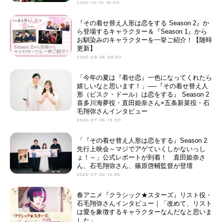
2025-10-10 16:00
『その着せ替え人形は恋をする Season 2』か
ら登場するキャラクター＆『Season 1』から
お馴染みのキャラクターを一挙ご紹介！【随時
更新】
2025-09-03 09:30
「今年の夏は『着せ恋』一色になってくれたら
嬉しいなと思います！」──『その着せ替え人
形（ビスク・ドール）は恋をする』 Season 2
喜多川海夢役・直田姫奈さん×五条新菜役・石
毛翔弥さんインタビュー
2025-07-05 19:00
「『その着せ替え人形は恋をする』Season 2
先行上映会～マジでアゲていくしかないっし
ょ！～」公式レポートが到着！ 直田姫奈さ
ん、石毛翔弥さん、篠原啓輔監督が登壇
2025-07-02 10:35
春アニメ『クラシック★スターズ』リスト役・
石毛翔弥さんインタビュー｜「改めて、リスト
は愛を象徴するキャラクターなんだなと思いま
した」