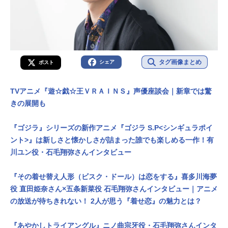
タグ画像まとめ
シェア
ポスト
TVアニメ『遊☆戯☆王ＶＲＡＩＮＳ』声優座談会｜新章では驚
きの展開も
『ゴジラ』シリーズの新作アニメ『ゴジラ S.P<シンギュラポイ
ント>』は新しさと懐かしさが詰まった誰でも楽しめる一作！有
川ユン役・石毛翔弥さんインタビュー
『その着せ替え人形（ビスク・ドール）は恋をする』喜多川海夢
役 直田姫奈さん×五条新菜役 石毛翔弥さんインタビュー｜アニメ
の放送が待ちきれない！ 2人が思う『着せ恋』の魅力とは？
『あやかしトライアングル』ニノ曲宗牙役・石毛翔弥さんインタ