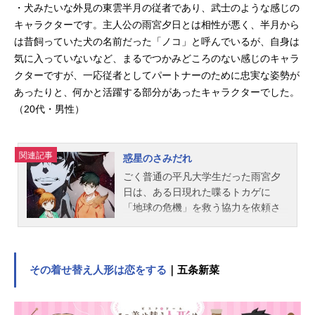
・犬みたいな外見の東雲半月の従者であり、武士のような感じの
キャラクターです。主人公の雨宮夕日とは相性が悪く、半月から
は昔飼っていた犬の名前だった「ノコ」と呼んでいるが、自身は
気に入っていないなど、まるでつかみどころのない感じのキャラ
クターですが、一応従者としてパートナーのために忠実な姿勢が
あったりと、何かと活躍する部分があったキャラクターでした。
（20代・男性）
関連記事
惑星のさみだれ
ごく普通の平凡大学生だった雨宮夕
日は、ある日現れた喋るトカゲに
「地球の危機」を救う協力を依頼さ
れる。拒否する間もなく獣の騎士団
の一員となった夕日は、指輪の力で
超能力・掌握領域が与えられるが、
早くも敵に襲われてしまう。絶体絶
その着せ替え人形は恋をする
｜五条新菜
命のその時、夕日を救ったのはなん
とお隣に住む少女・さみだれだっ