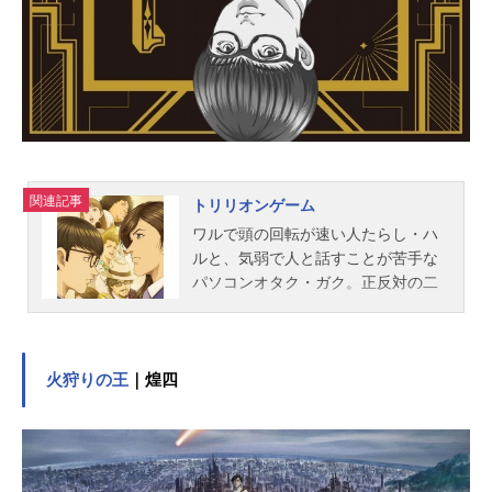
ェン：八代拓ロスト・ヴィヴァルデ
ィ：佐藤拓也ロスト・シューマン：
村瀬歩三原木逢生：浪川大輔スタッ
フ原作：UNISON×キングレコード企
画原案・製作総指揮：上松範康製作
指揮：金子彰史監督：大庭秀昭シリ
ー...
関連記事
トリリオンゲーム
ワルで頭の回転が速い人たらし・ハ
ルと、気弱で人と話すことが苦手な
パソコンオタク・ガク。正反対の二
人は、中学時代のとある出来事を機
に交友を深めていく。それから数
年。大学生になり就職活動に励むガ
クは、その性格が災いし面接で全
火狩りの王
｜煌四
敗。本命であった大手企業・ドラゴ
ンバンク本社の窓拭きバイトをして
いたところ、ハルに一緒に起業しな
いかと持ちかけられる。「俺らのワ