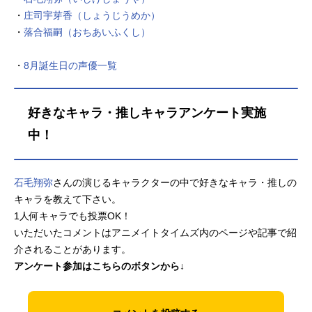
せることを決意する。灯子と煌四、
・
庄司宇芽香（しょうじうめか）
二人の生き様が交差するとき、あら
たな運命が動きだすー作品名火狩り
・
落合福嗣（おちあいふくし）
の王放送形態TVアニメスケジュール
2023年1月14日（土）～2023年3月1
・
8月誕生日の声優一覧
8日（土）WOWOWにて話数全10話
キャスト灯子：久野美咲煌四：石毛
翔弥明楽：坂本真綾炉六：細谷佳正
好きなキャラ・推しキャラアンケート実施
綺羅：早見沙織緋名子：山口愛ク
中！
ン：國立幸照三：小林千晃火穂：小
市眞琴油百七：三宅健太火華：名塚
佳織...
石毛翔弥
さんの演じるキャラクターの中で好きなキャラ・推しの
キャラを教えて下さい。
1人何キャラでも投票OK！
いただいたコメントはアニメイトタイムズ内のページや記事で紹
介されることがあります。
アンケート参加はこちらのボタンから↓