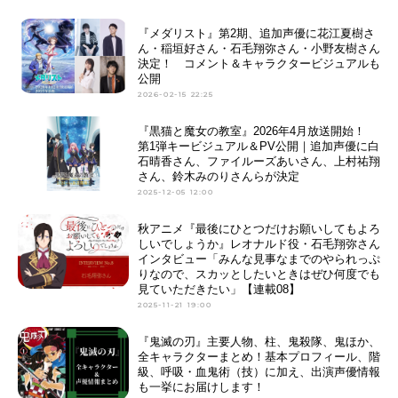
『メダリスト』第2期、追加声優に花江夏樹さ
ん・稲垣好さん・石毛翔弥さん・小野友樹さん
決定！ コメント＆キャラクタービジュアルも
公開
2026-02-15 22:25
『黒猫と魔女の教室』2026年4月放送開始！
第1弾キービジュアル＆PV公開｜追加声優に白
石晴香さん、ファイルーズあいさん、上村祐翔
さん、鈴木みのりさんらが決定
2025-12-05 12:00
秋アニメ『最後にひとつだけお願いしてもよろ
しいでしょうか』レオナルド役・石毛翔弥さん
インタビュー「みんな見事なまでのやられっぷ
りなので、スカッとしたいときはぜひ何度でも
見ていただきたい」【連載08】
2025-11-21 19:00
『鬼滅の刃』主要人物、柱、鬼殺隊、鬼ほか、
全キャラクターまとめ！基本プロフィール、階
級、呼吸・血鬼術（技）に加え、出演声優情報
も一挙にお届けします！