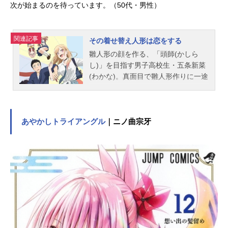
次が始まるのを待っています。（50代・男性）
クー＝リッター：掛川渚ランス＝リ
ュミエール：山本和臣キル＝ゾン
ネ：青木瑠璃...
関連記事
その着せ替え人形は恋をする
雛人形の顔を作る、「頭師(かしら
し)」を目指す男子高校生・五条新菜
(わかな)。真面目で雛人形作りに一途
な反面、同世代の流行には疎く、
中々クラスに馴染めずにいる。そん
な新菜にとって、いつもクラスの輪
の中心にいる人気者・喜多川海夢(ま
あやかしトライアングル
｜ニノ曲宗牙
りん)はまるで別世界の住人。けれど
ある日、思わぬことをきっかけに、
海夢と秘密を共有することになっ
て……！？決して交わるはずのなか
った２人の世界が、動き出す――！
『ヤングガンガン』（スクウェア・
エニックス）にて連載中・福田晋一
による大人気原作を、CloverWorksが
待望のアニメ化！豪華スタッフが贈