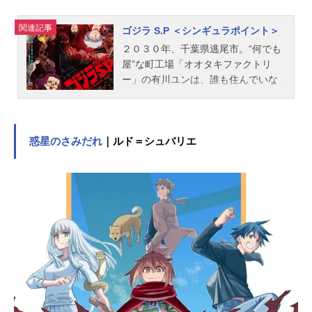
関連記事
ゴジラ S.P ＜シンギュラポイント＞
２０３０年、千葉県逃尾市。“何でも
屋”な町工場「オオタキファクトリ
ー」の有川ユンは、誰も住んでいな
いはずの洋館に気配がするというこ
とで調査へ。空想生物を研究する大
学院生の神野銘は、旧嗣野地区管理
局“ミサキオク”で受信された謎の信号
惑星のさみだれ
｜ルド＝シュバリエ
の調査へ。まったく違う調査で、ま
ったく違う場所を訪れた見知らぬ同
士の2人は、それぞれの場所で同じ歌
を耳にする。その歌は2人を繋げ、世
界中を巻き込む想像を絶する戦いへ
と導いていく。孤高の研究者が残し
た謎、各国に出現する怪獣たち、紅
く染められる世界。果たして2人は、
人類に訪れる抗えない未来＜ゴジラ
＞を覆せるのか―。作品名ゴジラS.P
＜シンギュラポイント＞放送形態TV