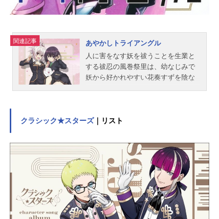
関連記事
あやかしトライアングル
人に害をなす妖を祓うことを生業と
する祓忍の風巻祭里は、幼なじみで
妖から好かれやすい花奏すずを陰な
がら守っていた。そんなすずに目を
付けたのは見た目はネコだが、妖の
頂点に君臨し続けるシロガネという
妖で...!?『ToLOVEる-とらぶる-』の
クラシック★スターズ
｜リスト
矢吹健太朗、新境地！あやかし恋愛
ファンタジー、待望のアニメ化決
定！作品名あやかしトライアングル
放送形態TVアニメスケジュール2023
年7月10日（月）～2023年9月25日
（月）BS11・TOKYOMXほか話数全
12話キャスト風巻祭里♂：千葉翔也
風巻祭里♀：富田美憂花奏すず：市ノ
瀬加那シロガネ：玄田哲章鳥羽弥