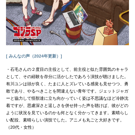
の“Playmaker”の正体である高校生
『藤木遊作』は、過去に起きた事件
の真相を探るため、VRAINSに出没す
る『ハノイの騎士』を追っていたの
だった。作品名遊☆戯☆王VRAINS放
送形態TVアニメシリーズ遊☆戯☆王
スケジュール2017年5月10日（水）
～2019年9月25日（水）テレビ東京
ほか話数全120話キャスト藤木遊作／
[ みんなの声（2024年更新）]
Playmaker：石毛翔弥Ai：櫻井孝宏穂
村尊／Soulburner：梶裕貴不霊夢：
・石毛さんの２度目の主役として、前主役と似た雰囲気のキャラ
八代拓草薙翔一：木村昴ボーマ
として、その経験を存分に活かしたであろう演技が聴けました。
ン：...
有川ユンは頭が良く、たまに人とズレている感覚も見せつつ、勇
敢であり、やるべきことを間違えない青年です。ジェットジャガ
ーと協力して怪獣達に立ち向かっていく姿は不思議なほど冷静沈
着ですが、思慮深さと逞しさを併せ持った声を聴けば、彼がどの
ように状況を見ているのかも何となく分かってきます。素晴らし
い配役、素晴らしい演技でした。アニメも丸ごと大好きです。
（20代・女性）