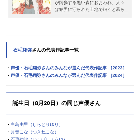
が闊歩する黒い森におおわれ、人々
圭...
は結界に守られた土地で細々と暮ら
していた。最終戦争前に開発・使用
された人体発火病原体によって、こ
の時代の人間は、傍で天然の火が燃
焼すると、内側から発火して燃え上
がってしまう。この世界で人が安全
石毛翔弥
さんの代表作記事一覧
に使用できる唯一のは、森に棲む炎
魔から採れる。火を狩ることを生業
とする火狩りたちの間で、あるうわ
・
声優・石毛翔弥さんのみんなが選んだ代表作記事 ［2023］
さがささやかれていた。「最終戦争
・
声優・石毛翔弥さんのみんなが選んだ代表作記事 ［2024］
前に打ち上げられ、永らく虚空を彷
徨っていた人工の星、が、帰ってく
るー」と。“千年彗星〈揺るる火〉を
狩った火狩りは、と呼ばれるだろ
誕生日（8月20日）の同じ声優さん
う”紙漉きの村に生まれ、禁じられた
森に入って炎魔に襲われたところ
を、火狩りに助けられた灯子。首都
・
白鳥由里（しらとりゆり）
に生まれ、母を工場毒で失い、幼い
・
月音こな（つきねこな）
妹を抱えた煌四は“燠火の家”に身を寄
・
石毛翔弥（いしげしょうや）