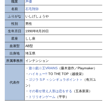
職業
声優
名前
石毛翔弥
ふりがな
いしげしょうや
性別
男性
生年月日
1990年8月20日
星座
しし座
血液型
AB型
出身地
埼玉県
所属事務所
インテンション
・
遊☆戯☆王VRAINS
（藤木遊作／Playmaker）
・
ハイキュー!!
TO THE TOP（越後栄）
・
ゴジラ S.P ＜シンギュラポイント＞
（有川ユ
代表作
ン）
・
その着せ替え人形は恋をする
（五条新菜）
・
トリリオンゲーム
（平学）