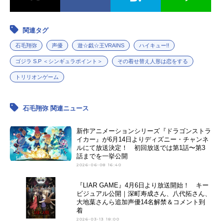
関連タグ
石毛翔弥
声優
遊☆戯☆王VRAINS
ハイキュー!!
ゴジラ S.P ＜シンギュラポイント＞
その着せ替え人形は恋をする
トリリオンゲーム
石毛翔弥 関連ニュース
新作アニメーションシリーズ『ドラゴンストラ
イカー』が6月14日よりディズニー・チャンネ
ルにて放送決定！ 初回放送では第1話〜第3
話までを一挙公開
2026-06-08 16:40
『LIAR GAME』4月6日より放送開始！ キー
ビジュアル公開｜深町寿成さん、八代拓さん、
大地葉さんら追加声優14名解禁＆コメント到
着
2026-03-13 18:00