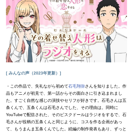
た。救世主の降臨と思いきや、実は
さみだれは地球征服を企む魔王だっ
た……。そのでたらめな強さと魔王
的魅力に惹かれた夕日は彼女の下僕
となり、彼女が望む別の思惑に加担
する事になる。作品名惑星のさみだ
れ放送形態TVアニメスケジュール20
22年7月8日（金）～2022年12月23
日（金）TBSほか話数全24話キャス
ト雨宮夕日：榎木淳弥朝日奈さみだ
れ：大空直美ノイ＝クレザント：津
田健次郎アニマ：M・A・Oアニム
[ みんなの声（2023年更新）]
ス：橘龍丸東雲半月：岩瀬周平東雲
三日月：佐藤元南雲宗一朗：稲田徹
・この作品で、失礼ながら初めて
石毛翔弥
さんを知りました。作
白道八宵：洲崎綾風巻豹：松岡禎丞
品もアニメが初見で、第一話からその面白さに引き込まれまし
日下部太朗：土岐隼一宙野花子：廣
た。すごく自然な感じの演技やセリフが好きです。石毛さんは五
瀬千夏星川昴：吉武千颯月代雪待：
条くんで、五条くんは石毛さんでした、その理由は。同時に
後本萌葉茜太陽：田村睦心秋谷稲
YouTubeで配信された、そのビスクドールはラジオをするで、石
近：山路和弘ルド＝シュバリエ：石
毛さんが役柄の五条くんと同じように、コスを作る企画があっ
毛翔弥ムー：田中敦子ダンス＝ダー
て、もうまんま五条くんでした。続編の制作発表もあり、ずっと
ク：熊谷健太郎シア＝ムーン：氷青