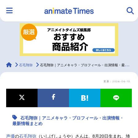
HOME
ランキング
アニメ
声優
ラジオ
みんなの声
グッズ
映画
animateTimes
石毛翔弥
石毛翔弥｜アニメキャラ・プロフィール・出演情報・最新情報まとめ
更新：2026-06-10
マンガ・ラノベ
ゲーム・アプリ
音楽
コスプレ
2.5次元
配信・Vtuber
トレンド
無料マンガ
石毛翔弥｜アニメキャラ・プロフィール・出演情報・
最新記事一覧
最新情報まとめ
アニメ記事一覧
声優記事一覧
声優
の
石毛翔弥
（いしげしょうや）さんは、8月20日生まれ、埼