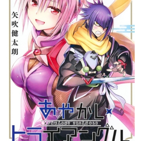
る、コスキュン♡ストーリー！作品
名その着せ替え人形は恋をする放送
形態TVアニメスケジュール2022年1
月8日（土）～2022年3月26日（土）
TOKYOMX・BS11ほか話数全12話キ
ャスト喜多川海夢：直田姫奈五条新
菜：石毛翔弥乾紗寿叶：種﨑敦美乾
心寿：羊宮妃那五条薫：斧アツシス
タッフ原作：福田晋一（掲載「ヤン
グガンガン」スクウェア・エニック
ス刊）監督：篠原啓輔シリーズ構
成・脚本：冨田頼子副監督：平峯義
大キャラクターデザイン・総作画監
督：石田一将総作画監督：小林真
平 川妻智美 山崎淳メインアニメ
ーター：髙橋尚矢衣装デザイン：西
原恵利香...