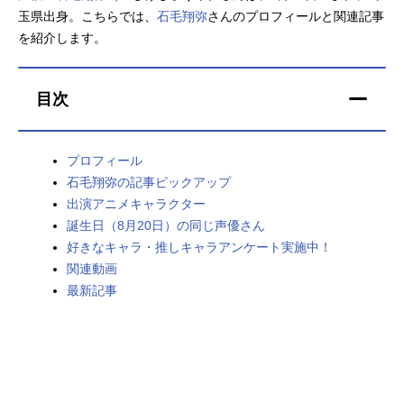
玉県出身。こちらでは、
石毛翔弥
さんのプロフィールと関連記事
アニメ映画一覧
実写化映画一覧
を紹介します。
今期アニメ曜日別一覧
目次
春アニメ
夏アニメ
秋アニメ
冬アニメ
プロフィール
石毛翔弥の記事ピックアップ
男性声優/女性声優一覧
出演アニメキャラクター
誕生日（8月20日）の同じ声優さん
FOLLOW US
好きなキャラ・推しキャラアンケート実施中！
関連動画
最新記事