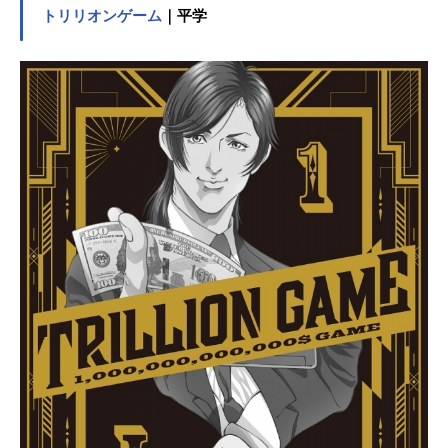
適合した者が【ギフト】を体内に移
トリリオンゲーム
｜平学
植され、その音楽家の名前で呼ばれ
ることになる。ケガをきっかけに適
合性を見出された青年・ベートーヴ
ェンもその一人。学園に編入したベ
ートーヴェンは、異なるギフトを受
け継ぐ仲間たちと出会い音楽の魅力
に触れながら、コンテストでの優勝
を目指すことに──。偉大な音楽家の
意思を未来へ紡ぐ夢のプロジェク
ト。音楽（エモージョン）とVR空間
（ビジュアライズ）が織りなす奇跡
のシンフォニーがここに開演！作品
名クラシック★スターズ放送形態TV
アニメスケジュール2025年4月5日
（土）～2025年6月28日（土）TOKY
OMX・BS11にて話数全13話キャスト
ベートーヴェン：内田雄馬モーツァ
ルト：伊東健人ショパン：安部瞬リ
スト：石毛翔弥ロスト・ベートーヴ