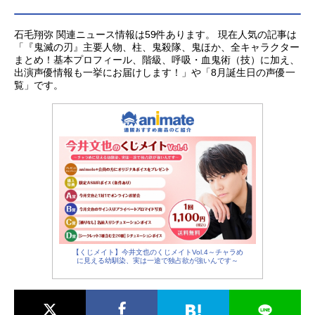
石毛翔弥 関連ニュース情報は59件あります。 現在人気の記事は
「『鬼滅の刃』主要人物、柱、鬼殺隊、鬼ほか、全キャラクター
まとめ！基本プロフィール、階級、呼吸・血鬼術（技）に加え、
出演声優情報も一挙にお届けします！」や「8月誕生日の声優一
覧」です。
【くじメイト】今井文也のくじメイトVol.4～チャラめ
に見える幼馴染、実は一途で独占欲が強いんです～