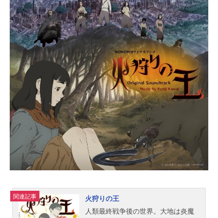
ガママは、世界一だ」この世の全て
を手にいれるため、1兆ドルを稼いで
駆け上がる、二人の超予測不能な起
業サバイバルが始まる！作品名トリ
リオンゲーム放送形態TVアニメスケ
ジュール2024年10月3日（木）〜202
5年3月27日（木）TBS・AT-Xほか話
数全26話キャスト天王寺陽（ハ
ル）：大塚剛央平学（ガク）：石毛
翔弥⿊⿓キリカ：M・A・O祁答院⼀
輝：東地宏樹⾼橋凜々：田中有紀黒
龍一真：土師孝也長瀬：水中雅章水
樹：若山詩音桜：鈴木崚汰二葉：千
本木彩花斜森：安田陸矢巨椋：新祐
樹蛇島透：関俊彦皇：てらそままさ
き白虎あかり：Lynn功刀：津田健次
郎スタッフ原作：稲垣理一郎/作画：
池上遼一「トリリオンゲーム」(小学
館ビッグコミックスペリオール連載)
関連記事
火狩りの王
監督：佐藤雄三シリーズ構成：金月
人類最終戦争後の世界。大地は炎魔
龍之介キャラクターデザイン：土屋