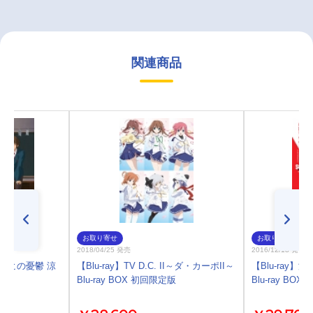
関連商品
お取り寄せ
お取り寄せ
2018/04/25 発売
2016/12/18 発売
ルヒの憂鬱 涼
【Blu-ray】TV D.C. II～ダ・カーポII～
【Blu-ray】
Blu-ray BOX 初回限定版
Blu-ray BO