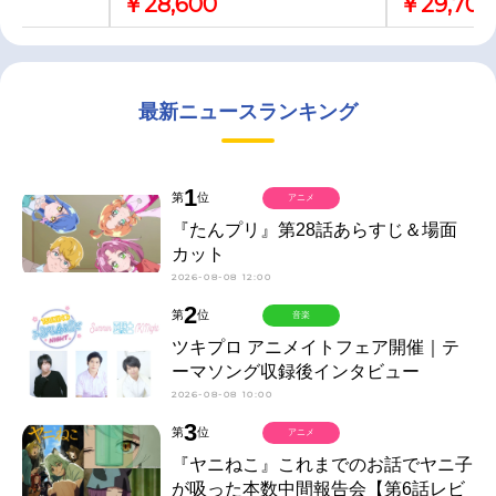
￥28,600
￥29,700
最新ニュースランキング
1
第
位
アニメ
『たんプリ』第28話あらすじ＆場面
カット
2026-08-08 12:00
2
第
位
音楽
ツキプロ アニメイトフェア開催｜テ
ーマソング収録後インタビュー
2026-08-08 10:00
3
第
位
アニメ
『ヤニねこ』これまでのお話でヤニ子
が吸った本数中間報告会【第6話レビ