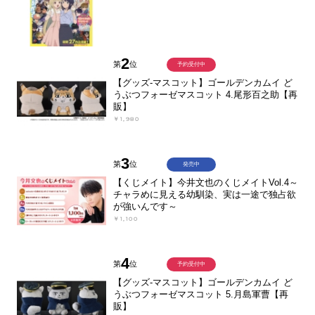
2
第
位
予約受付中
【グッズ-マスコット】ゴールデンカムイ ど
うぶつフォーゼマスコット 4.尾形百之助【再
販】
￥1,980
3
第
位
発売中
【くじメイト】今井文也のくじメイトVol.4～
チャラめに見える幼馴染、実は一途で独占欲
が強いんです～
￥1,100
4
第
位
予約受付中
【グッズ-マスコット】ゴールデンカムイ ど
うぶつフォーゼマスコット 5.月島軍曹【再
販】