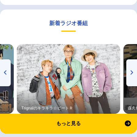
新着ラジオ番組
Trignalのキラキラ☆ビートＲ
森久
もっと見る