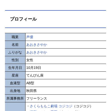
プロフィール
職業
声優
名前
あおきさやか
ふりがな
あおきさやか
性別
女性
生年月日
10月19日
星座
てんびん座
血液型
AB型
出身地
秋田県
所属事務所
フリーランス
・
さくらももこ劇場 コジコジ
（コジコジ）