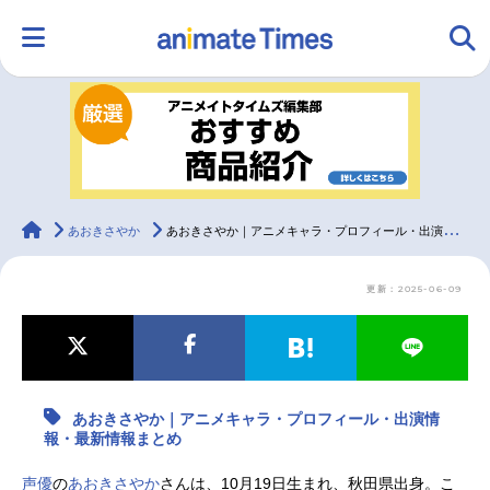
HOME
ランキング
アニメ
声優
ラジオ
みんなの声
グッズ
映画
animateTimes
あおきさやか
あおきさやか｜アニメキャラ・プロフィール・出演情報・最新情報まとめ
更新：2025-06-09
マンガ・ラノベ
ゲーム・アプリ
音楽
コスプレ
2.5次元
配信・Vtuber
トレンド
無料マンガ
あおきさやか｜アニメキャラ・プロフィール・出演情
最新記事一覧
報・最新情報まとめ
アニメ記事一覧
声優記事一覧
声優
の
あおきさやか
さんは、10月19日生まれ、秋田県出身。こ