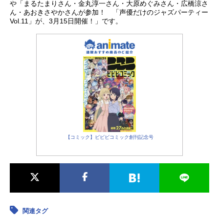
良集団、殺人鬼のラッドと婚約者の
や「まるたまりさん・金丸淳一さん・大原めぐみさん・広橋涼さ
ルーア、ベリアム上院議員婦人と娘
ん・あおきさやかさんが参加！ 「声優だけのジャズパーティー
Vol.11」が、3月15日開催！」です。
のメリー、不死の少年、謎の車掌に
情報屋etc・・・・・・しかしこの汽
車に乗っているのは、「人間」だけ
ではなかった!?伝説の存在であった
レイル...
【コミック】ビビビコミック創刊記念号
関連タグ