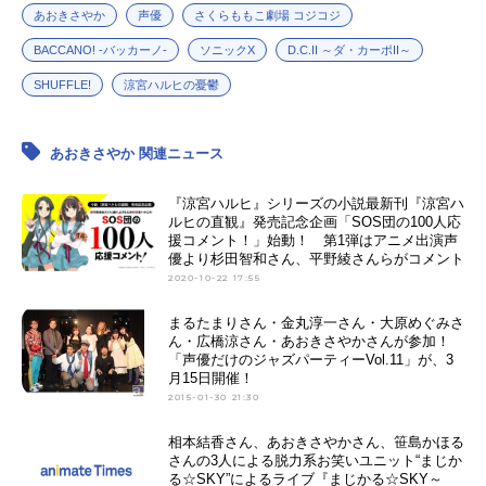
あおきさやか
声優
さくらももこ劇場 コジコジ
BACCANO! -バッカーノ-
ソニックX
D.C.II ～ダ・カーポII～
SHUFFLE!
涼宮ハルヒの憂鬱
あおきさやか 関連ニュース
『涼宮ハルヒ』シリーズの小説最新刊『涼宮ハ
ルヒの直観』発売記念企画「SOS団の100人応
援コメント！」始動！ 第1弾はアニメ出演声
優より杉田智和さん、平野綾さんらがコメント
2020-10-22 17:55
まるたまりさん・金丸淳一さん・大原めぐみさ
ん・広橋涼さん・あおきさやかさんが参加！
「声優だけのジャズパーティーVol.11」が、3
月15日開催！
2015-01-30 21:30
相本結香さん、あおきさやかさん、笹島かほる
さんの3人による脱力系お笑いユニット“まじか
る☆SKY”によるライブ『まじかる☆SKY～