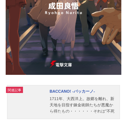
関連記事
BACCANO! -バッカーノ-
1711年、大西洋上。故郷を離れ、新
天地を目指す錬金術師たちが悪魔か
ら得たもの・・・・・・それは"不死
の酒"だった。その酒を飲み、不死者
となった者たちには、お互いが右手