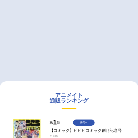
アニメイト
通販ランキング
1
第
位
発売中
【コミック】ビビビコミック創刊記念号
￥935