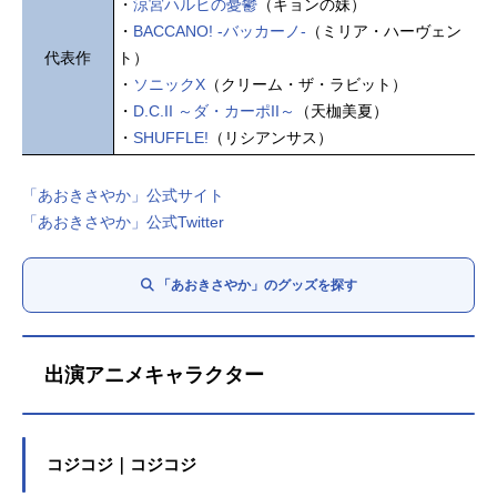
・
涼宮ハルヒの憂鬱
（キョンの妹）
・
BACCANO! -バッカーノ-
（ミリア・ハーヴェン
代表作
ト）
・
ソニックX
（クリーム・ザ・ラビット）
・
D.C.II ～ダ・カーポII～
（天枷美夏）
・
SHUFFLE!
（リシアンサス）
「あおきさやか」公式サイト
「あおきさやか」公式Twitter
「あおきさやか」のグッズを探す
出演アニメキャラクター
コジコジ｜コジコジ