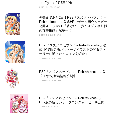
1st.Fly～』2月5日開催
2011-02-03 15:43
発売まであと2日！PS2『スズノネセブン！～
Rebirth knot～』公式HPでゲーム紹介ムービー
公開＆ドラマCD「夢がいっぱい スズノネ幻影
の森美術館」試聴中！
2010-05-25 14:45
PS2 『スズノネセブン！～Rebirth knot～』公
式HPで限定版パッケージイラスト公開＆スト
ーリーに沿ったヒロインを紹介！
2010-04-15 17:20
PS2『スズノネセブン！～Rebirth knot～』公
式HPにて新着情報公開中！
2010-04-13 16:30
PS2『スズノネセブン！～Rebirth knot～』
PS2版の新しいオープニングムービーを公開!!
2010-03-17 17:05