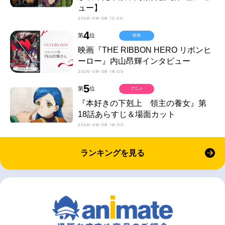
ュー】
2026-08-08 12:00
4
第
位
映画
映画『THE RIBBON HERO リボンヒ
ーロー』内山昂輝インタビュー
2026-08-08 18:00
5
第
位
アニメ
『本好きの下剋上 領主の養女』第
18話あらすじ＆場面カット
2026-08-08 18:00
ランキングを見る