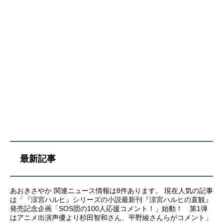
で"喰い合う"ことができるという奇妙
なオマケがついていた。1930年代の
ニューヨーク。その裏社会に生きる
様々な人々、マルティージョファミ
リーの少年フィーロと幹部のマイザ
ー、ちょっと間の抜けた泥棒カップ
ルのアイザック＆ミリア、マフィア
のガンドール三兄弟、不良少年のダ
ラスと妹のイブ、齢200歳を越える錬
金術師のセラードと助手のエニス
は、それぞれの思惑を持って、互い
に関わりのない生活を続けていた。
だがセラードが不死の酒を蘇らせた
事により、彼らの運命は複雑に交錯
最新記事
していく―。そして、そのニューヨ
ークを目指すのは、シカゴ発大陸横
断鉄道フライング・プッシーフット
あおきさやか 関連ニュース情報は8件あります。 現在人気の記事
号。偶然乗り合わせた、革命テロリ
は「『涼宮ハルヒ』シリーズの小説最新刊『涼宮ハルヒの直観』
スト「レムレース」のグース＆シャ
発売記念企画「SOS団の100人応援コメント！」始動！ 第1弾
ーネ、ジャグジー＆ニース率いる不
はアニメ出演声優より杉田智和さん、平野綾さんらがコメント」