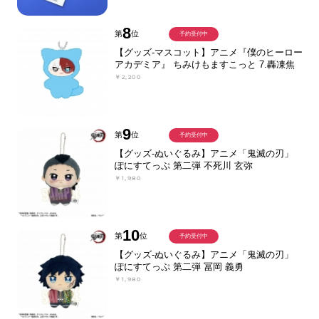
8
第
位
予約受付中
【グッズ-マスコット】アニメ『僕のヒーロー
アカデミア』 ちみけもますこっと 7.轟凍焦
￥2,200
9
第
位
予約受付中
【グッズ-ぬいぐるみ】アニメ「鬼滅の刃」
ぽにすてっぷ 第二弾 不死川 玄弥
￥1,980
10
第
位
予約受付中
【グッズ-ぬいぐるみ】アニメ「鬼滅の刃」
ぽにすてっぷ 第二弾 冨岡 義勇
￥1,980