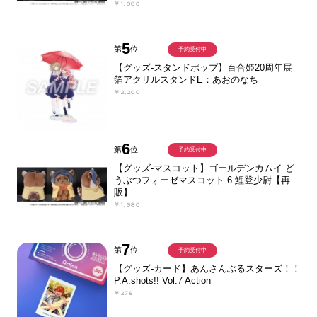
￥1,980
5
第
位
予約受付中
【グッズ-スタンドポップ】百合姫20周年展
箔アクリルスタンドE：あおのなち
￥2,200
6
第
位
予約受付中
【グッズ-マスコット】ゴールデンカムイ ど
うぶつフォーゼマスコット 6.鯉登少尉【再
販】
￥1,980
7
第
位
予約受付中
【グッズ-カード】あんさんぶるスターズ！！
P.A.shots!! Vol.7 Action
￥275