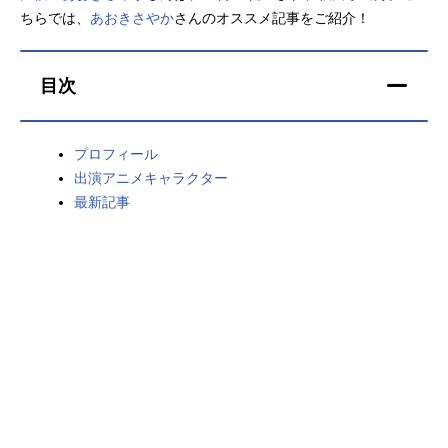
ちらでは、
あおきさやか
さんのオススメ記事をご紹介！
アニメ映画一覧
実写化映画一覧
今期アニメ曜日別一覧
目次
春アニメ
夏アニメ
プロフィール
秋アニメ
冬アニメ
出演アニメキャラクター
最新記事
男性声優/女性声優一覧
FOLLOW US