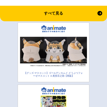
すべて見る
【グッズ-マスコット】ゴールデンカムイ どうぶつフォ
ーゼマスコット 4.尾形百之助【再販】