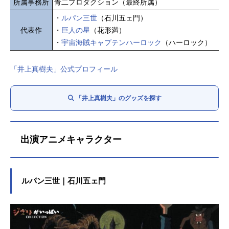
所属事務所
青二プロダクション（最終所属）
・
ルパン三世
（石川五ェ門）
代表作
・
巨人の星
（花形満）
・
宇宙海賊キャプテンハーロック
（ハーロック）
「井上真樹夫」公式プロフィール
「井上真樹夫」のグッズを探す
出演アニメキャラクター
ルパン三世｜石川五ェ門