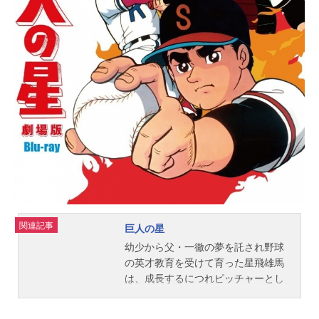
ック」水木一郎ED：「われらの旅立
ち」水木一郎公開開始年＆季節1978
春アニメ(C)2004TOEIANIMATIONC
o.,Ltd.AllRightsReserved.『宇宙海賊
キャプテンハーロック』公式サイト
関連記事
巨人の星
幼少から父・一徹の夢を託され野球
の英才教育を受けて育った星飛雄馬
は、成長するにつれピッチャーとし
ての実力を開花させていく。やがて
星雲高校に入学、親友・伴宙太とバ