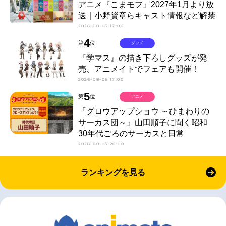
アニメ『こまモフ』2027年1月より放
送｜小野賢章らキャスト情報など解禁
2026-08-05 17:00
4
第
位
グッズ
『学マス』の描き下ろしグッズが発
売、アニメイトでフェアも開催！
2026-08-05 17:00
5
第
位
アニメ
『グロウアップショウ ～ひまわりの
サーカス団～』山田順子に聞く昭和
30年代ごろのサーカスと日常
2026-08-05 20:00
ランキングを見る