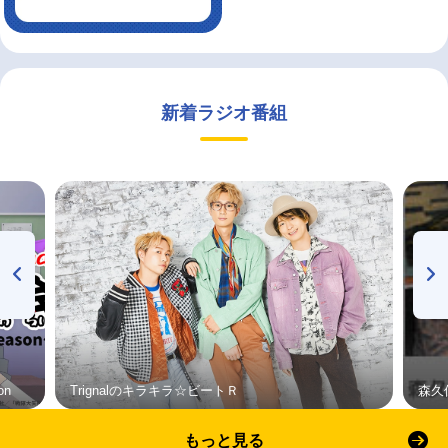
新着ラジオ番組
on
Trignalのキラキラ☆ビートＲ
森久
もっと見る