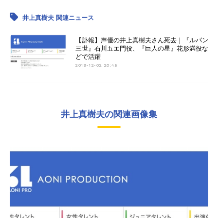
井上真樹夫 関連ニュース
【訃報】声優の井上真樹夫さん死去｜『ルパン
三世』石川五エ門役、『巨人の星』花形満役な
どで活躍
2019-12-02 20:45
井上真樹夫の関連画像集