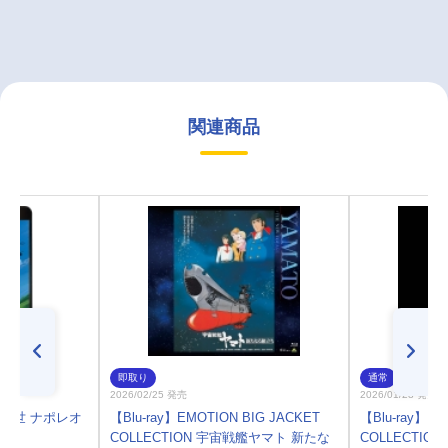
関連商品
即取り
通常
2026/02/25 発売
2026/01/28 発売
パン三世 ナポレオ
【Blu-ray】EMOTION BIG JACKET
【Blu-ray】EM
y
COLLECTION 宇宙戦艦ヤマト 新たな
COLLECTI