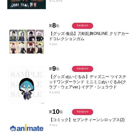
￥14,979
8
第
位
予約受付中
【グッズ-食品】刀剣乱舞ONLINE クリアカー
ドコレクションガム
￥220
9
第
位
予約受付中
【グッズ-ぬいぐるみ】ディズニー ツイステ
ッドワンダーランド ミニミニぬいぐるみ(ク
ラブ・ウェアver.) イデア・シュラウド
￥2,500
10
第
位
予約受付中
【コミック】セブンティーンシロップス(2)
￥924