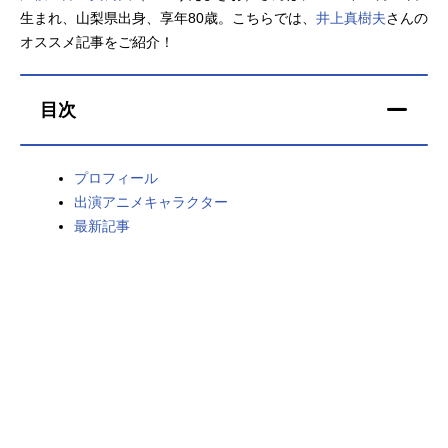
生まれ、山梨県出身、享年80歳。こちらでは、
井上真樹夫
さんの
アニメ映画一覧
実写化映画一覧
オススメ記事をご紹介！
今期アニメ曜日別一覧
目次
春アニメ
夏アニメ
秋アニメ
冬アニメ
プロフィール
出演アニメキャラクター
男性声優/女性声優一覧
最新記事
FOLLOW US