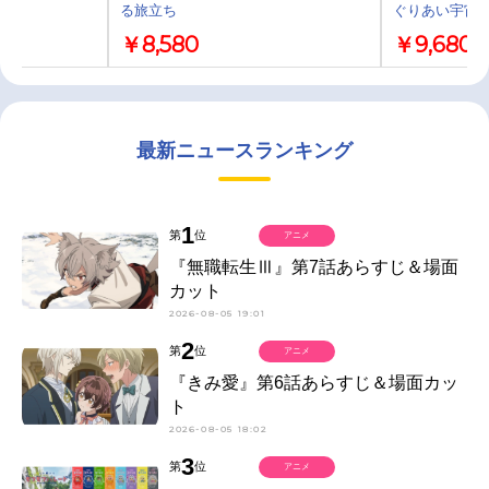
る旅立ち
ぐりあい宇宙
￥8,580
￥9,680
最新ニュースランキング
1
第
位
アニメ
『無職転生Ⅲ』第7話あらすじ＆場面
カット
2026-08-05 19:01
2
第
位
アニメ
『きみ愛』第6話あらすじ＆場面カッ
ト
2026-08-05 18:02
3
第
位
アニメ