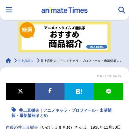
HOME
ランキング
アニメ
声優
ラジオ
みんなの声
グッズ
映画
animateTimes
井上真樹夫
井上真樹夫｜アニメキャラ・プロフィール・出演情報・最新情報まとめ
更新：2025-06-24
マンガ・ラノベ
ゲーム・アプリ
音楽
コスプレ
2.5次元
配信・Vtuber
トレンド
無料マンガ
井上真樹夫｜アニメキャラ・プロフィール・出演情
最新記事一覧
報・最新情報まとめ
アニメ記事一覧
声優記事一覧
声優
の
井上真樹夫
（いのうえまきお）さんは、1938年11月30日