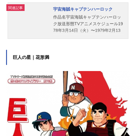
関連記事
宇宙海賊キャプテンハーロック
作品名宇宙海賊キャプテンハーロッ
ク放送形態TVアニメスケジュール19
78年3月14日（火）〜1979年2月13
日（火）テレビ朝日にて話数全42話
キャストハーロック：井上真樹夫台
羽正：神谷明ミーメ：小原乃梨子有
紀蛍、まゆ：川島千代子ラフレシ
巨人の星｜花形満
ア：北浜晴子ドクターゼロ：八奈見
乗児スタッフ原作：松本零士 スタ
ジオぬえ企画：田宮武 小湊洋市
小泉美明脚本：上原正三 山崎晴哉
チーフディレクター：りんたろうキ
ャラクター設計：小松原一男美術設
定：椋尾篁音楽：横山菁児指揮：熊
谷弘演奏：コロムビアシンフォニッ
クオーケストラアニメーション制
作：東映動画（東映アニメーショ
ン）主題歌OP：「キャプテンハーロ