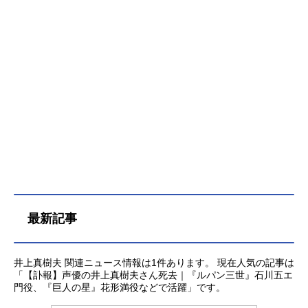
ッテリーを組み甲子園の舞台へと進
むが……。花形満、左門豊作らライ
バルとの出会い、巨人軍の入団テス
トを経て闘いの場はプロ野球の世界
へ。魔球・大リーグボールを開発し
た飛雄馬は名実ともに”巨人の星”とな
っていく。作品名巨人の星放送形態T
Vアニメスケジュール1968年3月30日
（土）～1971年9月18日（土）読売
テレビほか話数全182話キャスト星飛
雄馬：古谷徹星一徹：加藤精三星明
子：白石冬美花形満：井上真樹夫伴
宙太：八奈見乗児左門豊作：兼本新
吾アームストロング・オズマ：小林
最新記事
清志スタッフ原作：梶原一騎
（作）、川崎のぼる（画）作画監
督：楠部大吉郎美術監督：小山礼
井上真樹夫 関連ニュース情報は1件あります。 現在人気の記事は
司、影山勇撮影監督：清水達正録音
「【訃報】声優の井上真樹夫さん死去｜『ルパン三世』石川五エ
監督：山崎あきら音楽：渡辺岳夫協
門役、『巨人の星』花形満役などで活躍」です。
力：東京読売巨人軍制作：よみうり