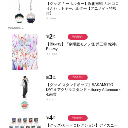
【グッズ-キーホルダー】呪術廻戦 ふわコロ
りんセットキーホルダー【アニメイト特典
付】
￥1,100
2
第
位
予約受付中
【Blu-ray】『劇場版モノノ怪 第三章 蛇神』
Blu-ray
￥9,900
3
第
位
予約受付中
【グッズ-スタンドポップ】SAKAMOTO
DAYS アクリルスタンド～Sunny Afternoon～
4.南雲
￥2,200
4
第
位
予約受付中
【グッズ-カードコレクション】ディズニー