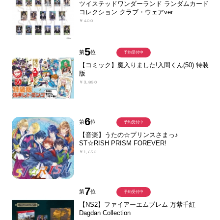
ツイステッドワンダーランド ランダムカード
コレクション クラブ・ウェアver.
￥400
5
第
位
予約受付中
【コミック】魔入りました!入間くん(50) 特装
版
￥3,850
6
第
位
予約受付中
【音楽】うたの☆プリンスさまっ♪
ST☆RISH PRISM FOREVER!
￥1,650
7
第
位
予約受付中
【NS2】ファイアーエムブレム 万紫千紅
Dagdan Collection