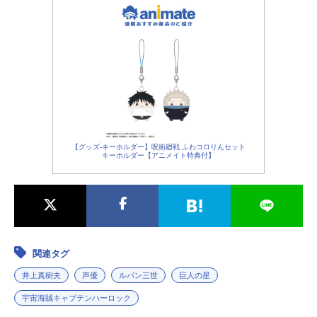
テレビ、東京ムービー主題歌「行け
行け飛雄馬」アンサンブル・ボッカ
公開開始年＆季節1968春アニメ(C)梶
原一騎・川崎のぼる／講談社・TMS
動画配信情報【PR】※本ページは動
画配信サービスのプロモーションが
含まれています。※詳細や最新の配
信情報は...
【グッズ-キーホルダー】呪術廻戦 ふわコロりんセット
キーホルダー【アニメイト特典付】
関連タグ
井上真樹夫
声優
ルパン三世
巨人の星
宇宙海賊キャプテンハーロック