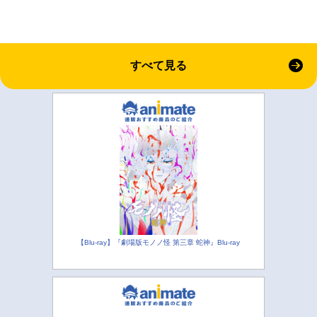
すべて見る
【Blu-ray】『劇場版モノノ怪 第三章 蛇神』Blu-ray