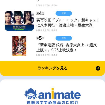
＞
2026-08-10 13:30
4
第
位
映画
実写映画『ブルーロック』新キャスト
に八木勇征・渡邊圭祐・夏生大湖
2026-08-10 15:00
5
第
位
映画
『新劇場版 銀魂 -吉原大炎上-＜超炎
上版＞』9/25上映決定！
2026-08-10 10:00
ランキングを見る