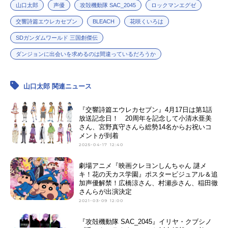
山口太郎
声優
攻殻機動隊 SAC_2045
ロックマンエグゼ
交響詩篇エウレカセブン
BLEACH
花咲くいろは
SDガンダムワールド 三国創傑伝
ダンジョンに出会いを求めるのは間違っているだろうか
山口太郎 関連ニュース
『交響詩篇エウレカセブン』4月17日は第1話
放送記念日！ 20周年を記念して小清水亜美
さん、宮野真守さんら総勢14名からお祝いコ
メントが到着
2025-04-17 12:40
劇場アニメ『映画クレヨンしんちゃん 謎メ
キ！花の天カス学園』ポスタービジュアル＆追
加声優解禁！広橋涼さん、村瀬歩さん、稲田徹
さんらが出演決定
2021-03-09 12:00
『攻殻機動隊 SAC_2045』イリヤ・クブシノ