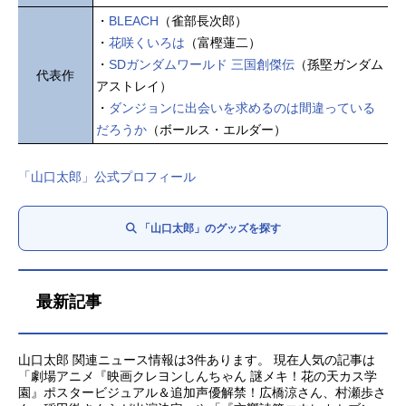
・
BLEACH
（雀部長次郎）
・
花咲くいろは
（富樫蓮二）
・
SDガンダムワールド 三国創傑伝
（孫堅ガンダム
代表作
アストレイ）
・
ダンジョンに出会いを求めるのは間違っている
だろうか
（ボールス・エルダー）
「山口太郎」公式プロフィール
「山口太郎」のグッズを探す
最新記事
山口太郎 関連ニュース情報は3件あります。 現在人気の記事は
「劇場アニメ『映画クレヨンしんちゃん 謎メキ！花の天カス学
園』ポスタービジュアル＆追加声優解禁！広橋涼さん、村瀬歩さ