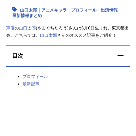
山口太郎｜アニメキャラ・プロフィール・出演情報・
アニメ映画一覧
実写化映画一覧
最新情報まとめ
今期アニメ曜日別一覧
声優
の
山口太郎
(やまぐちたろう)さんは6月6日生まれ、東京都出
身。こちらでは、
山口太郎
さんのオススメ記事をご紹介！
春アニメ
夏アニメ
秋アニメ
冬アニメ
目次
男性声優/女性声優一覧
プロフィール
FOLLOW US
最新記事