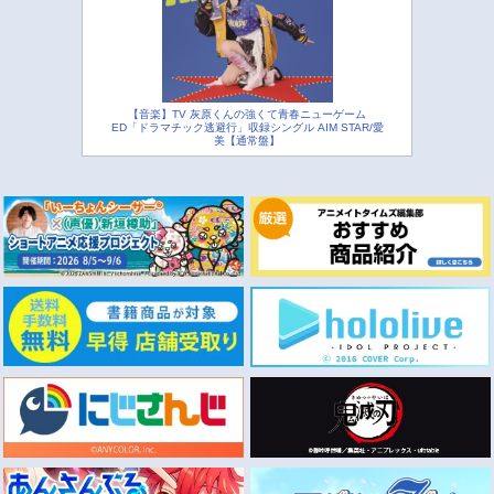
【音楽】TV 灰原くんの強くて青春ニューゲーム
ED「ドラマチック逃避行」収録シングル AIM STAR/愛
美【通常盤】