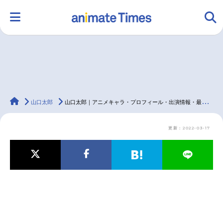
HOME
ランキング
アニメ
声優
animateTimes
ラジオ
みんなの声
グッズ
映画
山口太郎
山口太郎｜アニメキャラ・プロフィール・出演情報・最新情報まとめ
更新：2022-03-17
マンガ・ラノベ
ゲーム・アプリ
音楽
コスプレ
2.5次元
配信・Vtuber
トレンド
無料マンガ
最新記事一覧
アニメ記事一覧
声優記事一覧