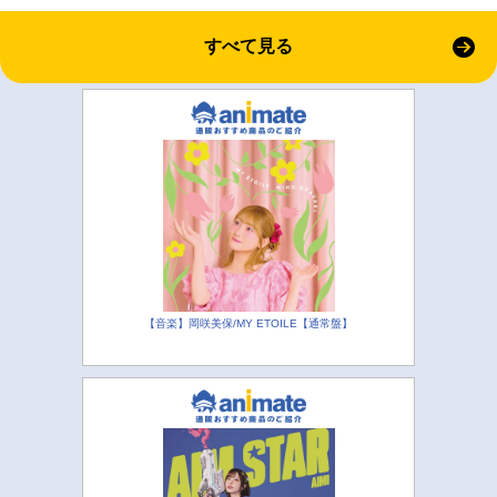
すべて見る
【音楽】岡咲美保/MY ETOILE【通常盤】