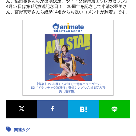
ん、稲田徹さんらが出演決定」や「『交響詩篇エウレカセブン』
4月17日は第1話放送記念日！ 20周年を記念して小清水亜美さ
ん、宮野真守さんら総勢14名からお祝いコメントが到着」です。
【音楽】TV 灰原くんの強くて青春ニューゲーム
ED「ドラマチック逃避行」収録シングル AIM STAR/愛
美【通常盤】
関連タグ