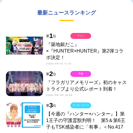
最新ニュースランキング
1
第
位
アニメ
『築地銀だこ』
×『HUNTER×HUNTER』第2弾コラ
ボ決定！
2026-08-10 11:10
2
第
位
声優
『フラガリアメモリーズ』初のキャス
トライブより公式レポート到着！
2026-08-09 22:55
3
第
位
マンガ・ラノベ
【今週の『ハンター×ハンター』】第
1王子の守護霊獣判明！ 第5＆第6王
子もTSK感染者に「有事」＜No.417