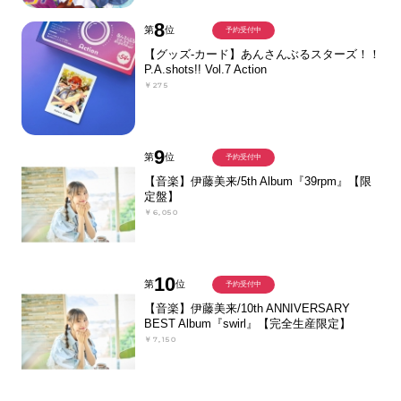
8
第
位
予約受付中
【グッズ-カード】あんさんぶるスターズ！！
P.A.shots!! Vol.7 Action
￥275
9
第
位
予約受付中
【音楽】伊藤美来/5th Album『39rpm』【限
定盤】
￥6,050
10
第
位
予約受付中
【音楽】伊藤美来/10th ANNIVERSARY
BEST Album『swirl』【完全生産限定】
￥7,150