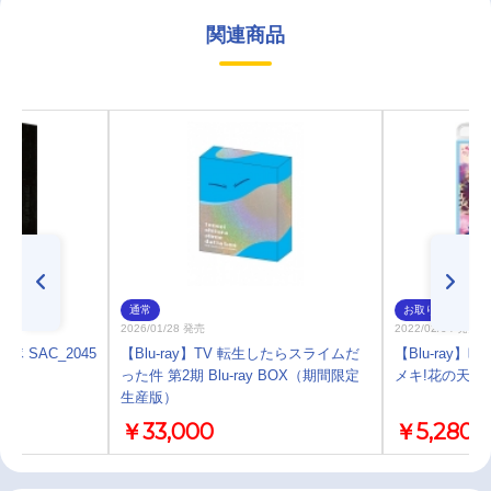
関連商品
通常
お取り寄せ
2026/01/28 発売
2022/02/04 発売
動隊 SAC_2045
【Blu-ray】TV 転生したらスライムだ
【Blu-ray
版
った件 第2期 Blu-ray BOX（期間限定
メキ!花の天カ
生産版）
￥33,000
￥5,280