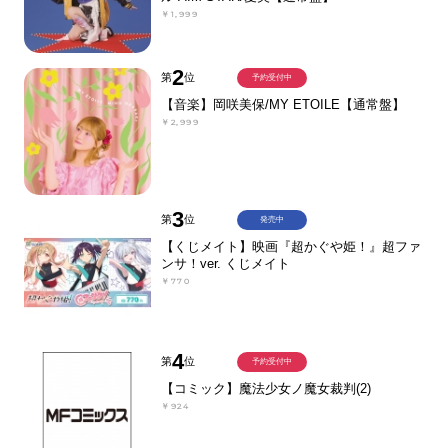
￥1,999
2
第
位
予約受付中
【音楽】岡咲美保/MY ETOILE【通常盤】
￥2,999
3
第
位
発売中
【くじメイト】映画『超かぐや姫！』超ファ
ンサ！ver. くじメイト
￥770
4
第
位
予約受付中
【コミック】魔法少女ノ魔女裁判(2)
￥924