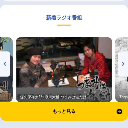
新着ラジオ番組
森久保祥太郎×浪川大輔 つまみは塩だけ
Tri
もっと見る