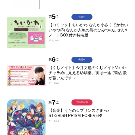
5
第
位
発売中
【コミック】ちいかわ なんか小さくてかわい
いやつ(8) なんか人魚の島のひみつのふせん&
ノートBOX付き特装版
￥4,400
6
第
位
発売中
【くじメイト】今井文也のくじメイトVol.4～
チャラめに見える幼馴染、実は一途で独占欲
が強いんです～
￥1,100
7
第
位
予約受付中
【音楽】うたの☆プリンスさまっ♪
ST☆RISH PRISM FOREVER!
￥1,650