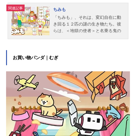
関連記事
ちみも
「ちみも」、それは、変幻自在に動
き回る１２匹の謎の生き物たち。彼
らは、＜地獄の使者＞と名乗る鬼の
形相をした「地獄さん」と共に人間
界に現れた魑魅魍魎（ちみもうりょ
う）のこと。ちみもと地獄さんがや
って来た目的はなんと、人間界を
お買い物パンダ｜むぎ
【地獄】にすることだった！人間界
地獄化計画を実行するため、その目
的を隠しながら、「むつみ」「はづ
き」「めい」の三姉妹が暮らす鬼神
家に居候することに。コロンとした
見た目の謎の生き物・ちみもたち
と、見た目はこわいけどちょっと間
抜けな地獄さん、強烈キャラの三姉
妹が繰り広げる、笑えてほっこりす
る日常。果たして、人間界地獄化計
画はどうなるのか！？作品名ちみも