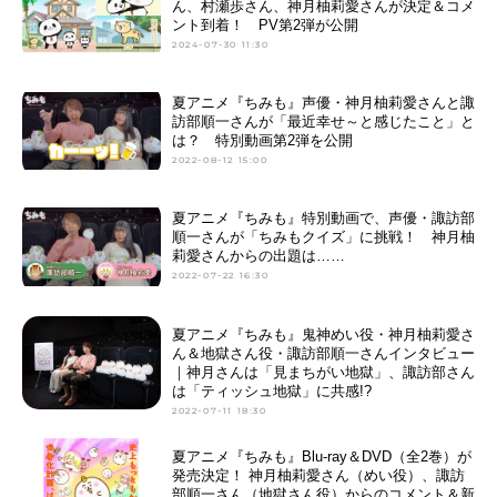
ん、村瀬歩さん、神月柚莉愛さんが決定＆コメ
ント到着！ PV第2弾が公開
2024-07-30 11:30
夏アニメ『ちみも』声優・神月柚莉愛さんと諏
訪部順一さんが「最近幸せ～と感じたこと」と
は？ 特別動画第2弾を公開
2022-08-12 15:00
夏アニメ『ちみも』特別動画で、声優・諏訪部
順一さんが「ちみもクイズ」に挑戦！ 神月柚
莉愛さんからの出題は……
2022-07-22 16:30
夏アニメ『ちみも』鬼神めい役・神月柚莉愛さ
ん＆地獄さん役・諏訪部順一さんインタビュー
｜神月さんは「見まちがい地獄」、諏訪部さん
は「ティッシュ地獄」に共感!?
2022-07-11 18:30
夏アニメ『ちみも』Blu-ray＆DVD（全2巻）が
発売決定！ 神月柚莉愛さん（めい役）、諏訪
部順一さん（地獄さん役）からのコメント＆新