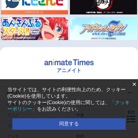
アニメイト
×
当サイトでは、サイトの利便性向上のため、クッキー
カテゴリ
(Cookie)を使用しています。
サイトのクッキー(Cookie)の使用に関しては、
「クッキ
HOME
ランキング
ーポリシー」
をお読みください。
目次
アニメ
声優
同意する
ラジオ
みんなの声
グッズ
映画