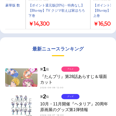
 上巻 豪華版 数
【ポイント還元版(20%)・特典なし】
【ポイント還元
【Blu-ray】TV クジマ歌えば家ほろろ
【Blu-ray
下巻
上巻
￥14,300
￥16,500
最新ニュースランキング
1
第
位
アニメ
『たんプリ』第28話あらすじ＆場面
カット
2026-08-08 12:00
2
第
位
グッズ
10月・11月開催『ヘタリア』20周年
原画展のグッズ第1弾情報
2026-08-07 18:00