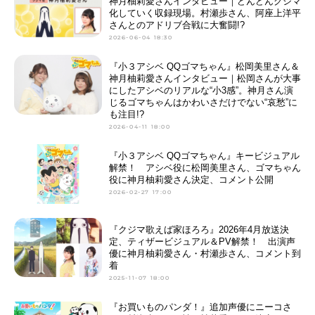
神月柚莉愛さんインタビュー｜どんどんクジマ
化していく収録現場。村瀬歩さん、阿座上洋平
さんとのアドリブ合戦に大奮闘!?
2026-06-04 18:30
『小３アシベ QQゴマちゃん』松岡美里さん＆
神月柚莉愛さんインタビュー｜松岡さんが大事
にしたアシベのリアルな“小3感”。神月さん演
じるゴマちゃんはかわいさだけでない“哀愁”に
も注目!?
2026-04-11 18:00
『小３アシベ QQゴマちゃん』キービジュアル
解禁！ アシベ役に松岡美里さん、ゴマちゃん
役に神月柚莉愛さん決定、コメント公開
2026-02-27 17:00
『クジマ歌えば家ほろろ』2026年4月放送決
定、ティザービジュアル＆PV解禁！ 出演声
優に神月柚莉愛さん・村瀬歩さん、コメント到
着
2025-11-07 18:00
『お買いものパンダ！』追加声優にニーコさ