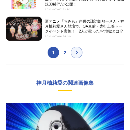
規30秒PVが公開！
2022-07-07 12:10
夏アニメ『ちみも』声優の諏訪部順一さん・神
月柚莉愛さん登壇で、OA直前・先行上映トー
クイベント実施！ 2人が陥った○○地獄とは!?
2022-07-06 14:20
1
2
神月柚莉愛の関連画像集