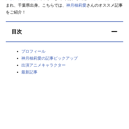
まれ、千葉県出身。こちらでは、
神月柚莉愛
さんのオススメ記事
アニメ映画一覧
実写化映画一覧
をご紹介！
今期アニメ曜日別一覧
目次
春アニメ
夏アニメ
秋アニメ
冬アニメ
プロフィール
神月柚莉愛の記事ピックアップ
男性声優/女性声優一覧
出演アニメキャラクター
最新記事
FOLLOW US