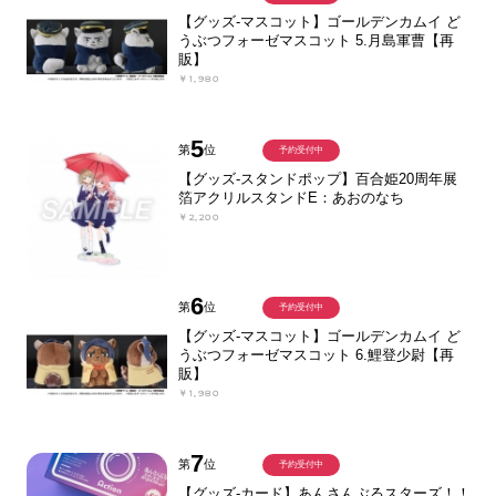
【グッズ-マスコット】ゴールデンカムイ ど
うぶつフォーゼマスコット 5.月島軍曹【再
販】
￥1,980
5
第
位
予約受付中
【グッズ-スタンドポップ】百合姫20周年展
箔アクリルスタンドE：あおのなち
￥2,200
6
第
位
予約受付中
【グッズ-マスコット】ゴールデンカムイ ど
うぶつフォーゼマスコット 6.鯉登少尉【再
販】
￥1,980
7
第
位
予約受付中
【グッズ-カード】あんさんぶるスターズ！！