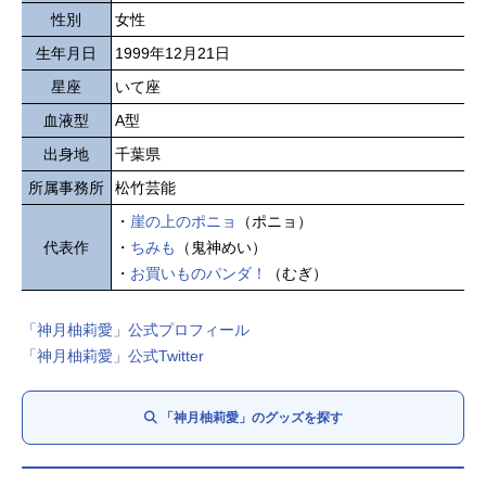
性別
女性
生年月日
1999年12月21日
星座
いて座
血液型
A型
出身地
千葉県
所属事務所
松竹芸能
・
崖の上のポニョ
（ポニョ）
代表作
・
ちみも
（鬼神めい）
・
お買いものパンダ！
（むぎ）
「神月柚莉愛」公式プロフィール
「神月柚莉愛」公式Twitter
「神月柚莉愛」のグッズを探す