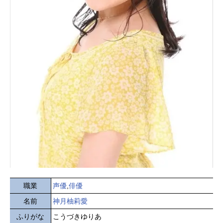
職業
声優
,
俳優
名前
神月柚莉愛
ふりがな
こうづきゆりあ