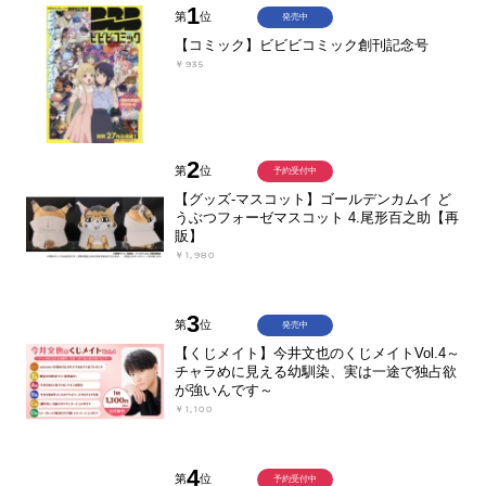
1
第
位
発売中
【コミック】ビビビコミック創刊記念号
￥935
2
第
位
予約受付中
【グッズ-マスコット】ゴールデンカムイ ど
うぶつフォーゼマスコット 4.尾形百之助【再
販】
￥1,980
3
第
位
発売中
【くじメイト】今井文也のくじメイトVol.4～
チャラめに見える幼馴染、実は一途で独占欲
が強いんです～
￥1,100
4
第
位
予約受付中