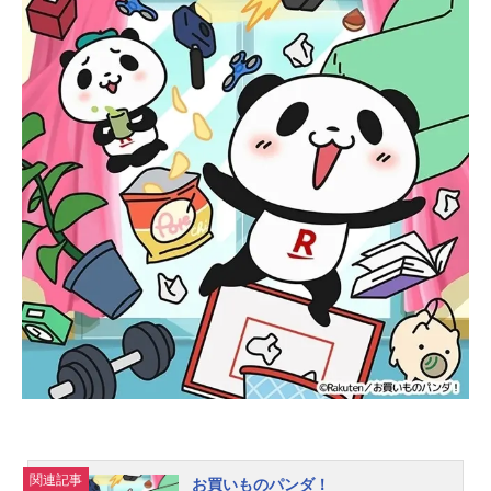
放送形態TVアニメスケジュール2022
年7月7日（木）～2022年10月6日
（木）テレビ東京ほか話数全12話キ
ャスト鬼神めい：神月柚莉愛鬼神は
づき：加隈亜衣鬼神むつみ：能登麻
美子地獄さん：諏訪部順一地獄先
輩：小松未可子スタッフキャラクタ
ー原案：カナヘイ監督：ぴのあると
シリーズ構成：うえのきみこキャラ
クターデザイン・総作画監督：堤舞
色彩設計：蝦名佳代子美術監督：高
橋佐知CGディレクター：伊賀夕編
集：藤本理子音楽：やしきん音響制
作：スタジオマウスアニメーション
協力：M...
関連記事
お買いものパンダ！