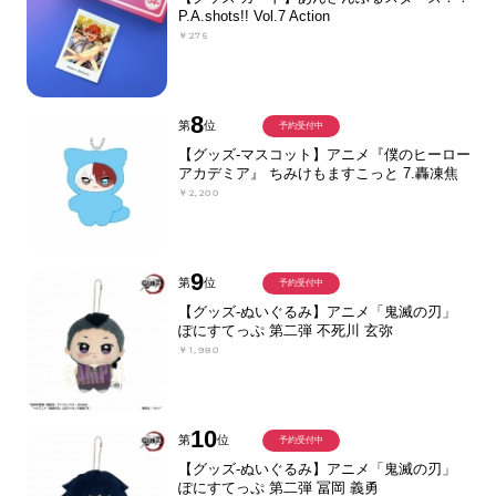
P.A.shots!! Vol.7 Action
￥275
8
第
位
予約受付中
【グッズ-マスコット】アニメ『僕のヒーロー
アカデミア』 ちみけもますこっと 7.轟凍焦
￥2,200
9
第
位
予約受付中
【グッズ-ぬいぐるみ】アニメ「鬼滅の刃」
ぽにすてっぷ 第二弾 不死川 玄弥
￥1,980
10
第
位
予約受付中
【グッズ-ぬいぐるみ】アニメ「鬼滅の刃」
ぽにすてっぷ 第二弾 冨岡 義勇