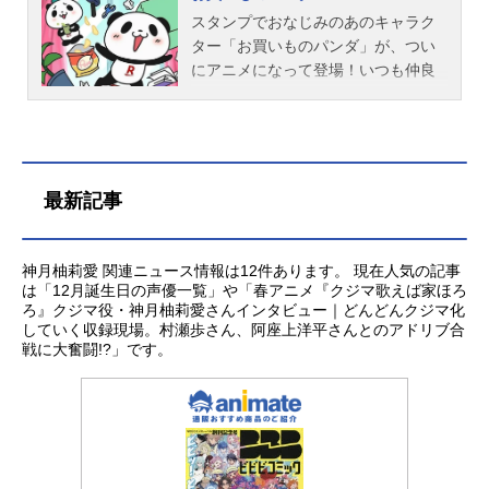
スタンプでおなじみのあのキャラク
ター「お買いものパンダ」が、つい
にアニメになって登場！いつも仲良
しの「お買いものパンダ」、「小パ
ンダ」、「ぷちょまる」、「む
ぎ」。みんなで過ごす毎日は楽しい
ことばかり！“お買い物”って、誰にと
っても、いつでもワクワクが止まら
最新記事
ない！......だけど、お買いものパンダ
たちの“お買い物”は、いつも一波
乱！？笑いが止まらないハプニング
神月柚莉愛 関連ニュース情報は12件あります。 現在人気の記事
から、世界を揺るがす大事件まで、
は「12月誕生日の声優一覧」や「春アニメ『クジマ歌えば家ほろ
ろ』クジマ役・神月柚莉愛さんインタビュー｜どんどんクジマ化
今日もなにかが起きる予感...！監
していく収録現場。村瀬歩さん、阿座上洋平さんとのアドリブ合
督：高松信司×アニメーション制作：
戦に大奮闘!?」です。
シンエイ動画が贈る、ドタバタお買
い物コメディ！作品名お買いものパ
ンダ！放送形態TVアニメスケジュー
ル2024年11月6日（水）～2025年3
月26日（水）TOKYOMXにて話数全2
0話キャストお買いものパンダ：大谷