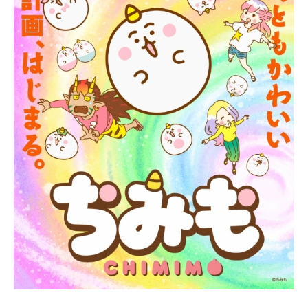
海はふくれあがり、嵐が巻き起こ
り、妹たちは巨大な水魚に変身し
て、宗介のいる崖へ、大津波となっ
て押し寄せる。海の世界の混乱は、
宗介たちが暮らす町をまるごと飲み
込み、海の中へと沈めてしまう―。
作品名崖の上のポニョ放送形態劇場
版アニメシリーズスタジオジブリス
ケジュール2008年7月19日（土）キ
ャストポニョ：奈良柚莉愛（神月柚
莉愛）宗介：土井洋輝リサ：山口智
子耕一：長嶋一茂グランマンマー
レ：天海祐希フジモト：所ジョージ
婦人：柊瑠美ポニョのいもうと達：
矢野顕子トキ：吉行和子ヨシエ：奈
良岡朋子カヨ：左時枝クミコ：平岡
映美...