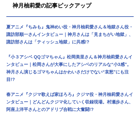
神月柚莉愛の記事ピックアップ
夏アニメ『ちみも』鬼神めい役・神月柚莉愛さん＆地獄さん役・
諏訪部順一さんインタビュー｜神月さんは「見まちがい地獄」、
諏訪部さんは「ティッシュ地獄」に共感!?
『小３アシベ QQゴマちゃん』松岡美里さん＆神月柚莉愛さんイ
ンタビュー｜松岡さんが大事にしたアシベのリアルな“小3感”。
神月さん演じるゴマちゃんはかわいさだけでない“哀愁”にも注
目!?
春アニメ『クジマ歌えば家ほろろ』クジマ役・神月柚莉愛さんイ
ンタビュー｜どんどんクジマ化していく収録現場。村瀬歩さん、
阿座上洋平さんとのアドリブ合戦に大奮闘!?