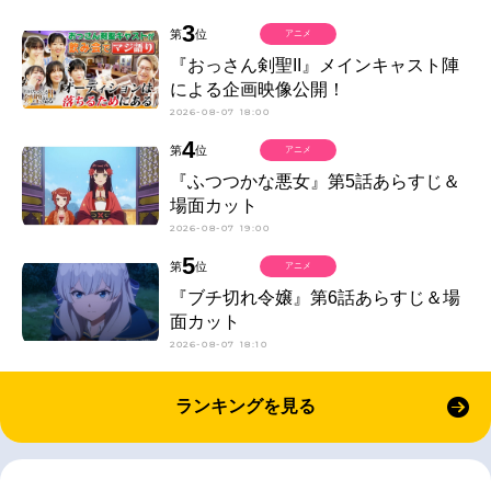
3
第
位
アニメ
『おっさん剣聖II』メインキャスト陣
による企画映像公開！
2026-08-07 18:00
4
第
位
アニメ
『ふつつかな悪女』第5話あらすじ＆
場面カット
2026-08-07 19:00
5
第
位
アニメ
『ブチ切れ令嬢』第6話あらすじ＆場
面カット
2026-08-07 18:10
ランキングを見る