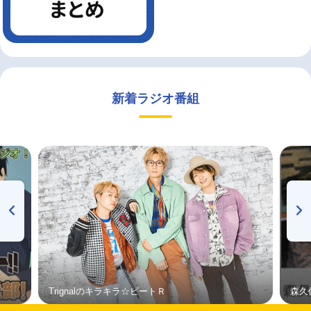
新着ラジオ番組
Trignalのキラキラ☆ビートＲ
森久