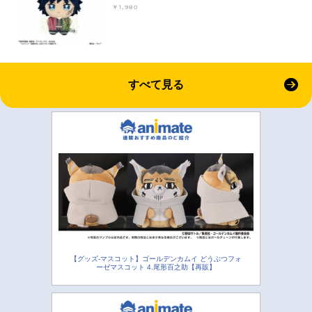
￥1,980
すべて見る
【グッズ-マスコット】ゴールデンカムイ どうぶつフォ
ーゼマスコット 4.尾形百之助【再販】