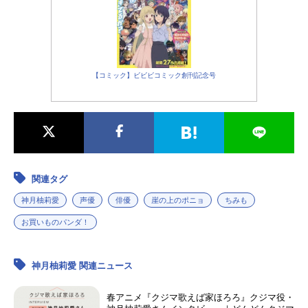
育江小パンダ：ニーコぷちょまる：
村瀬歩むぎ：神月柚莉愛スタッフ監
督：高松信司シリーズ構成：清水東
作画監督・キャラクターデザイン：
曽々木安恵美術監督・美術設定：森
【コミック】ビビビコミック創刊記念号
元茂⾊彩設計：蝦名佳代⼦CGディレ
クター：伊賀夕編集：山田健太郎
（岡安プロモーション）音楽：はま
たけし（CosmicWave）アニメーシ
ョン制作：シンエイ動画アニメーシ
ョン制作協力：DeeDeeAnimationStu
dio主題歌「あれはお買いものパン
関連タグ
ダ！...
神月柚莉愛
声優
俳優
崖の上のポニョ
ちみも
お買いものパンダ！
神月柚莉愛 関連ニュース
春アニメ『クジマ歌えば家ほろろ』クジマ役・