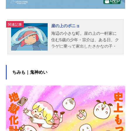
関連記事
崖の上のポニョ
海辺の小さな町。崖の上の一軒家に
住む5歳の少年・宗介は、ある日、ク
ラゲに乗って家出したさかなの子・
ポニョと出会う。アタマをジャムの
瓶に突っ込んで困っていたところ
を、宗介に助けてもらったのだ。宗
介のことを好きになるポニョ。宗介
ちみも｜鬼神めい
もポニョを好きになる。「ぼくが守
ってあげるからね」しかし、かつて
人間を辞め、海の住人となった父・
フジモトによって、ポニョは海の中
へと連れ戻されてしまう。人間にな
りたい!ポニョは、妹たちの力を借り
て父の魔法を盗み出し、再び宗介の
いる人間の世界を目指す。危険な力
を持つ生命の水がまき散らされた。