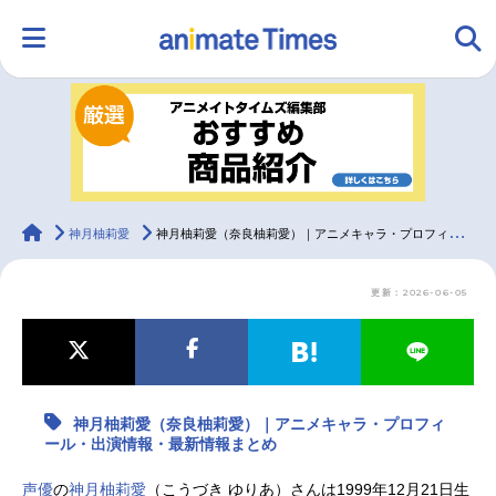
HOME
ランキング
アニメ
声優
ラジオ
みんなの声
グッズ
映画
animateTimes
神月柚莉愛
神月柚莉愛（奈良柚莉愛）｜アニメキャラ・プロフィール・出演情報・最新情報まとめ
更新：2026-06-05
マンガ・ラノベ
ゲーム・アプリ
音楽
コスプレ
2.5次元
配信・Vtuber
トレンド
無料マンガ
神月柚莉愛（奈良柚莉愛）｜アニメキャラ・プロフィ
最新記事一覧
ール・出演情報・最新情報まとめ
アニメ記事一覧
声優記事一覧
声優
の
神月柚莉愛
（こうづき ゆりあ）さんは1999年12月21日生