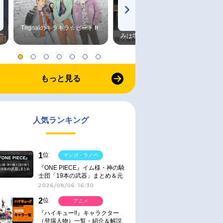
Trignalのキラキラ☆ビートＲ
森久保祥太郎×浪川大輔 つま
みは塩だけ
もっと見る
人気ランキング
1
位
マンガ・ラノベ
『ONE PIECE』イム様・神の騎
士団「19本の武器」まとめ＆元
ネタ
2026/08/06 16:30
2
位
アニメ
『ハイキュー!!』キャラクター
（登場人物）一覧・紹介＆解説