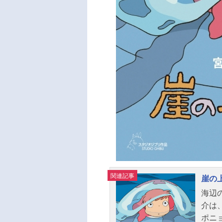
関連記事
崖の
海辺
介は
ポニ