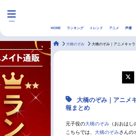
menu
HOME
ランキング
トレンド
アニメ
声優
HOME
ランキング
アニ
animateTimes
大橋のぞみ
大橋のぞみ｜アニメキャラ
マンガ・ラノベ
ゲーム・アプリ
音楽
最新記事一覧
アニメ記事一覧
大橋のぞみ｜アニメ
声優記事一覧
報まとめ
元子役の
大橋のぞみ
（おおはしの
こちらでは、
大橋のぞみ
さんの