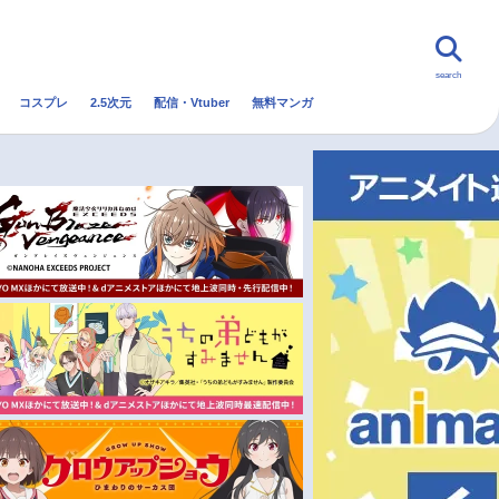
search
コスプレ
2.5次元
配信・Vtuber
無料マンガ
んなの声
グッズ
映画
・Vtuber
トレンド
無料マンガ
秋アニメ
冬アニメ