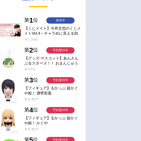
1
第
位
発売中
【くじメイト】今井文也のくじメ
イトVol.4～チャラめに見える幼
馴染、実は一途で独占欲が強いん
￥1,100
です～
2
第
位
予約受付中
【グッズ-マスコット】あんさん
ぶるスターズ！！ おまんじゅう
にぎにぎマスコット ねくすと2
￥770
Hbox
3
第
位
予約受付中
【フィギュア】るかっぷ 超かぐ
や姫！ 酒寄彩葉
￥3,927
4
第
位
予約受付中
【フィギュア】るかっぷ 超かぐ
や姫！ かぐや
￥3,927
5
第
位
予約受付中