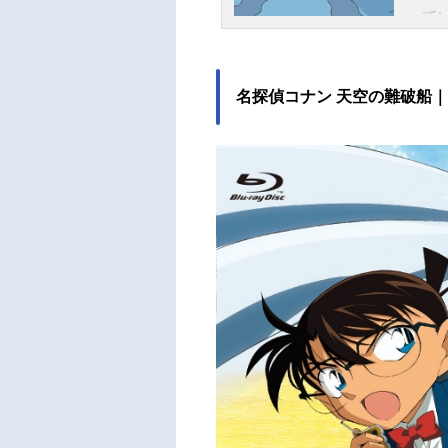
って
のこ
る。
間を
名探偵コナン 天空の難破船
ポニ
たい
し、
持つ
嵐が
介の
の混
海の
送形
ール
愛（
一：
所ジ
子ト