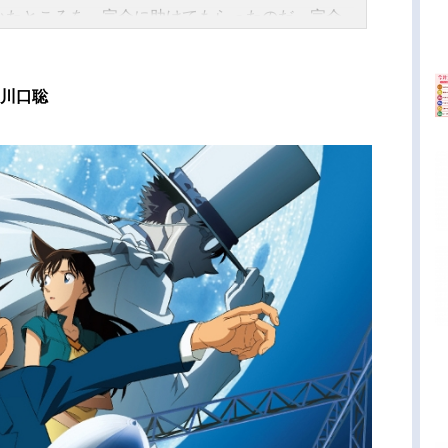
いたところを、宗介に助けてもらったのだ。宗介
とを好きになるポニョ。宗介もポニョを好きにな
「ぼくが守ってあげるからね」しかし、かつて人
辞め、海の住人となった父・フジモトによって、
｜川口聡
ョは海の中へと連れ戻されてしまう。人間になり
!ポニョは、妹たちの力を借りて父の魔法を盗み出
再び宗介のいる人間の世界を目指す。危険な力を
生命の水がまき散らされた。海はふくれあがり、
巻き起こり、妹たちは巨大な水魚に変身して、宗
いる崖へ、大津波となって押し寄せる。海の世界
乱は、宗介たちが暮らす町をまるごと飲み込み、
中へと沈めてしまう―。作品名崖の上のポニョ放
態劇場版アニメシリーズスタジオジブリスケジュ
2008年7月19日（土）キャストポニョ：奈良柚莉
神月柚莉愛）宗介：土井洋輝リサ：山口智子耕
長嶋一茂グランマンマーレ：天海祐希フジモト：
ョージ婦人：柊瑠美ポニョのいもうと達：矢野顕
キ：吉行和子ヨシエ：奈良岡朋子カヨ：左時枝ク