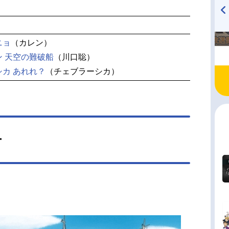
TVアニメ『戦隊大失格』
ハイキュー!! 烏野高校放送部!
radio 大直会 2nd season
ニョ
（カレン）
 天空の難破船
（川口聡）
カ あれれ？
（チェブラーシカ）
ー