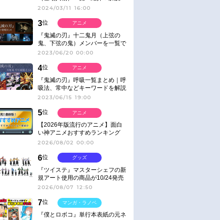
2024/03/11 16:00
3
位
アニメ
『鬼滅の刃』十二鬼月（上弦の
鬼、下弦の鬼）メンバーを一覧で
紹介＆解説（登場鬼の情報まと
2023/06/20 00:00
め）
4
位
アニメ
『鬼滅の刃』呼吸一覧まとめ｜呼
吸法、常中などキーワードを解説
2023/06/15 19:00
5
位
アニメ
【2026年版流行のアニメ】面白
い神アニメおすすめランキング
【名作・話題作】｜ジャンル別人
2026/08/02 00:00
気作品をピックアップ
6
位
グッズ
『ツイステ』マスターシェフの新
規アート使用の商品が10/24発売
2026/08/07 12:50
7
位
マンガ・ラノベ
『僕とロボコ』単行本表紙の元ネ