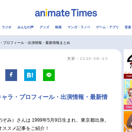
ラジオ
みんなの声
グッズ
映画
マンガ・ラノベ
ゲーム・アプリ
音楽
メ
声優
ラジオ
み
・プロフィール・出演情報・最新情報まとめ
更新：2025-08-20
コスプレ
2.5次元
配信
アニメ映画一覧
今期アニメ曜日別一覧
実写化映画一覧
春アニメ
キャラ・プロフィール・出演情報・最新情
男性声優/女性声優一覧
夏アニメ
FOLLOW US
ぞみ）さんは 1999年5月9日生まれ、東京都出身。
オススメ記事をご紹介！