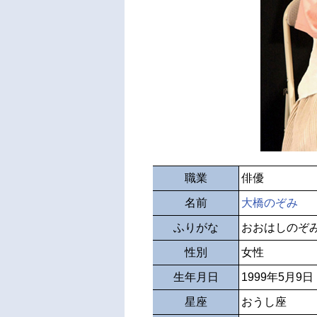
職業
俳優
名前
大橋のぞみ
ふりがな
おおはしのぞ
性別
女性
生年月日
1999年5月9日
星座
おうし座