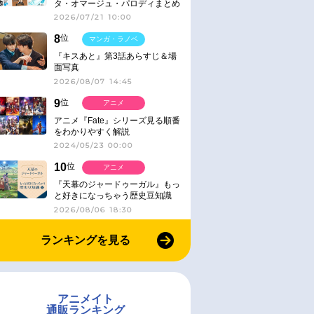
タ・オマージュ・パロディまとめ
2026/07/21 10:00
8
位
マンガ・ラノベ
『キスあと』第3話あらすじ＆場
面写真
2026/08/07 14:45
9
位
アニメ
アニメ『Fate』シリーズ見る順番
をわかりやすく解説
2024/05/23 00:00
10
位
アニメ
『天幕のジャードゥーガル』もっ
と好きになっちゃう歴史豆知識
2026/08/06 18:30
ランキングを見る
アニメイト
通販ランキング