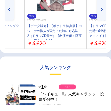
通常
通常
2026/02/25 発売
2026/02/25 発売
リーディング☆
【データ販売】【ポケドラ特典版】コ
【ドラマCD】
ワモテの隣人がΩだった時の対処法
た時の対処法 
2（ドラマCD音声）【出演声優：阿座
アニメイト限
上洋平 鈴木崚汰】
￥4,620
￥4,620
人気ランキング
1
第
位
アニメ
『ハイキュー!!』人気キャラクター投
票受付中！
2026-08-03 17:00