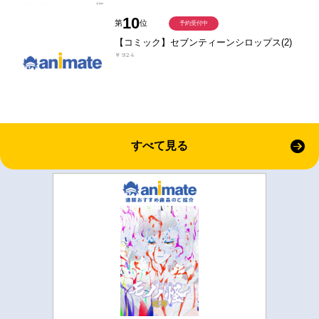
10
第
位
予約受付中
【コミック】セブンティーンシロップス(2)
￥924
すべて見る