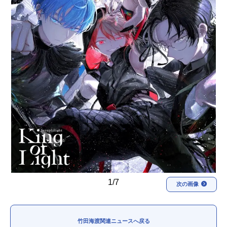
アニメ映画一覧
実写化映画一覧
今期アニメ曜日別一覧
春アニメ
夏アニメ
秋アニメ
冬アニメ
男性声優/女性声優一覧
FOLLOW US
1/7
次の画像
竹田海渡関連ニュースへ戻る