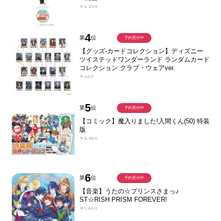
￥2,200
4
第
位
予約受付中
【グッズ-カードコレクション】ディズニー
ツイステッドワンダーランド ランダムカード
コレクション クラブ・ウェアver.
￥400
5
第
位
予約受付中
【コミック】魔入りました!入間くん(50) 特装
版
￥3,850
6
第
位
予約受付中
【音楽】うたの☆プリンスさまっ♪
ST☆RISH PRISM FOREVER!
￥1,650