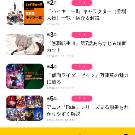
2
第
位
アニメ
『ハイキュー!!』キャラクター（登場
人物）一覧・紹介＆解説
2024-03-11 16:00
3
第
位
アニメ
『無職転生Ⅲ』第7話あらすじ＆場面
カット
2026-08-05 19:01
4
第
位
アニメ
『仮面ライダーゼッツ』万津莫の魅力
に迫る
2026-08-05 12:00
5
第
位
アニメ
アニメ『Fate』シリーズ見る順番をわ
かりやすく解説
2024-05-23 00:00