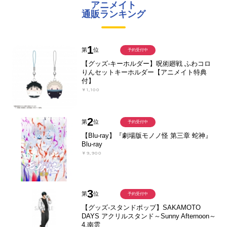
アニメイト
通販ランキング
1
第
位
予約受付中
【グッズ-キーホルダー】呪術廻戦 ふわコロ
りんセットキーホルダー【アニメイト特典
付】
￥1,100
2
第
位
予約受付中
【Blu-ray】『劇場版モノノ怪 第三章 蛇神』
Blu-ray
￥9,900
3
第
位
予約受付中
【グッズ-スタンドポップ】SAKAMOTO
DAYS アクリルスタンド～Sunny Afternoon～
4.南雲