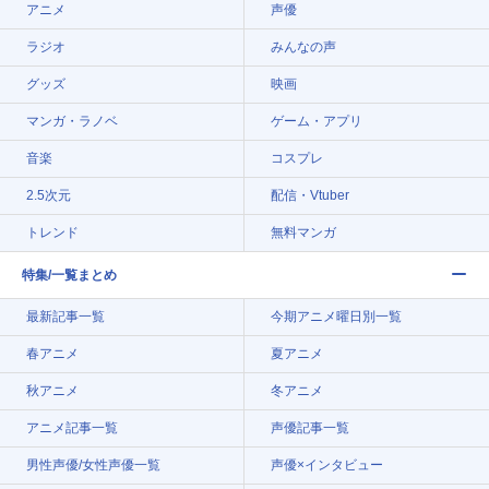
アニメ
声優
ラジオ
みんなの声
グッズ
映画
マンガ・ラノベ
ゲーム・アプリ
音楽
コスプレ
2.5次元
配信・Vtuber
トレンド
無料マンガ
特集/一覧まとめ
最新記事一覧
今期アニメ曜日別一覧
春アニメ
夏アニメ
秋アニメ
冬アニメ
アニメ記事一覧
声優記事一覧
男性声優/女性声優一覧
声優×インタビュー