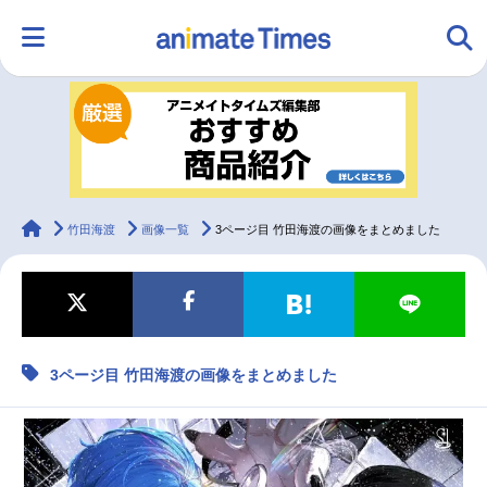
HOME
ランキング
アニメ
声優
ラジオ
みんなの声
グッズ
映画
animateTimes
竹田海渡
画像一覧
3ページ目 竹田海渡の画像をまとめました
マンガ・ラノベ
ゲーム・アプリ
音楽
コスプレ
3ページ目 竹田海渡の画像をまとめました
2.5次元
配信・Vtuber
トレンド
無料マンガ
最新記事一覧
アニメ記事一覧
声優記事一覧