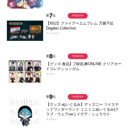
7
第
位
予約受付中
【NS2】ファイアーエムブレム 万紫千紅
Dagdan Collection
￥14,979
8
第
位
予約受付中
【グッズ-食品】刀剣乱舞ONLINE クリアカー
ドコレクションガム
￥220
9
第
位
予約受付中
【グッズ-ぬいぐるみ】ディズニー ツイステ
ッドワンダーランド ミニミニぬいぐるみ(ク
ラブ・ウェアver.) イデア・シュラウド
￥2,500