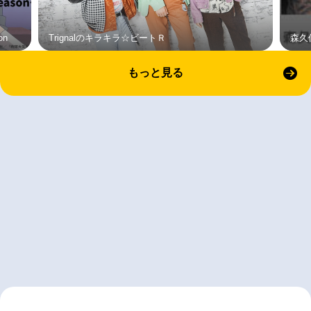
on
Trignalのキラキラ☆ビートＲ
森久
もっと見る