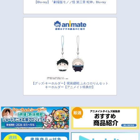
【Blu-ray】『劇場版モノノ怪 第三章 蛇神』Blu-ray
【グッズ-キーホルダー】呪術廻戦 ふわコロりんセット
キーホルダー【アニメイト特典付】