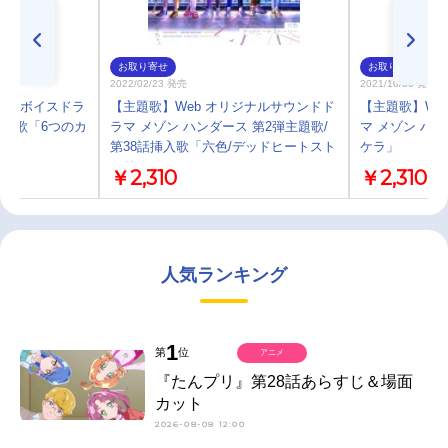
お取り寄せ
お取り寄せ
2022/02/23 発売
2021/10/06 発売
ジナルボイスドラ
【主題歌】Web オリジナルサウンドド
【主題歌】We
主題歌「6つのカ
ラマ メゾン ハンダース 第2弾主題歌/
マ メゾン ハ
第38話挿入歌「六色/デッドヒートスト
ケラ」
ーリー」
￥2,310
￥2,310
人気ランキング
1
第
位
アニメ
『たんプリ』第28話あらすじ＆場面
カット
2026-08-08 12:00