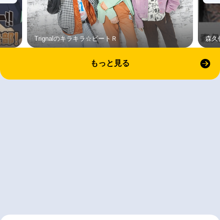
Trignalのキラキラ☆ビートＲ
森久
もっと見る