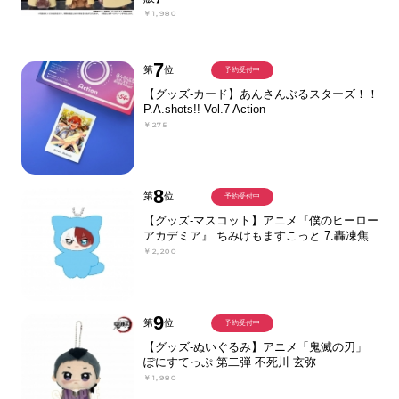
￥1,980
7
第
位
予約受付中
【グッズ-カード】あんさんぶるスターズ！！
P.A.shots!! Vol.7 Action
￥275
8
第
位
予約受付中
【グッズ-マスコット】アニメ『僕のヒーロー
アカデミア』 ちみけもますこっと 7.轟凍焦
￥2,200
9
第
位
予約受付中
【グッズ-ぬいぐるみ】アニメ「鬼滅の刃」
ぽにすてっぷ 第二弾 不死川 玄弥
￥1,980