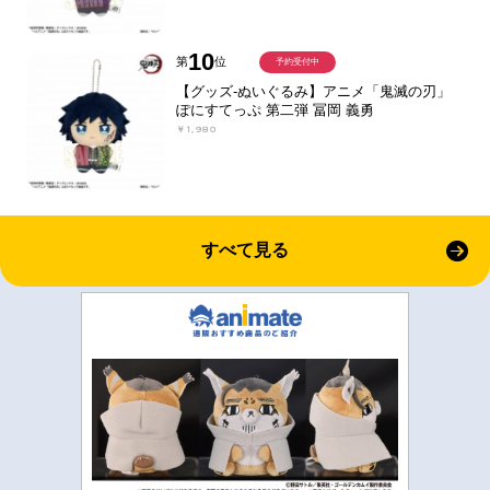
10
第
位
予約受付中
【グッズ-ぬいぐるみ】アニメ「鬼滅の刃」
ぽにすてっぷ 第二弾 冨岡 義勇
￥1,980
すべて見る