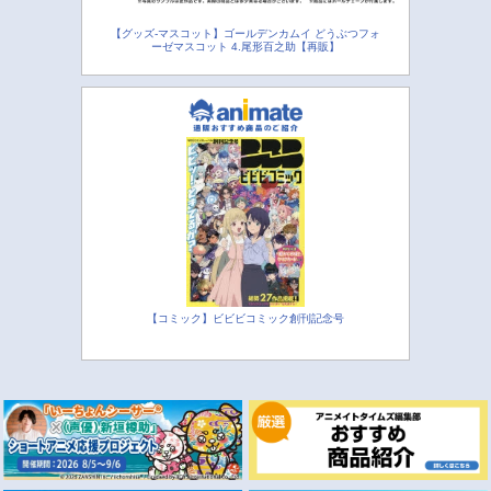
【グッズ-マスコット】ゴールデンカムイ どうぶつフォ
ーゼマスコット 4.尾形百之助【再販】
【コミック】ビビビコミック創刊記念号