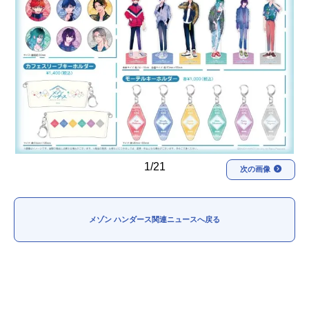
アニメ映画一覧
実写化映画一覧
今期アニメ曜日別一覧
春アニメ
夏アニメ
秋アニメ
冬アニメ
男性声優/女性声優一覧
1/21
次の画像
FOLLOW US
メゾン ハンダース関連ニュースへ戻る