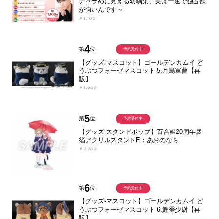
チャラめに見える幼馴染、実は一途で独占欲
が強いんです～
￥1,100
4
第
位
予約受付中
【グッズ-マスコット】ゴールデンカムイ ど
うぶつフォーゼマスコット 5.月島軍曹【再
販】
￥1,980
5
第
位
予約受付中
【グッズ-スタンドポップ】百合姫20周年展
箔アクリルスタンドE：あおのなち
￥2,200
6
第
位
予約受付中
【グッズ-マスコット】ゴールデンカムイ ど
うぶつフォーゼマスコット 6.鯉登少尉【再
販】