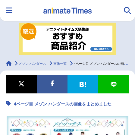
HOME
ランキング
アニメ
声優
ラジオ
みんなの声
グッズ
映画
animateTimes
メゾン ハンダース
画像一覧
4ページ目 メゾン ハンダースの画像をまとめました
マンガ・ラノベ
ゲーム・アプリ
音楽
コスプレ
4ページ目 メゾン ハンダースの画像をまとめました
2.5次元
配信・Vtuber
トレンド
無料マンガ
最新記事一覧
アニメ記事一覧
声優記事一覧