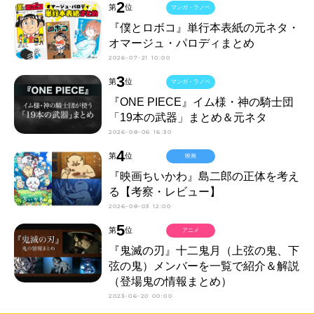
2
第
位
マンガ・ラノベ
『僕とロボコ』単行本表紙の元ネタ・
オマージュ・パロディまとめ
2026-07-21 10:00
3
第
位
マンガ・ラノベ
『ONE PIECE』イム様・神の騎士団
「19本の武器」まとめ＆元ネタ
2026-08-06 16:30
4
第
位
映画
『映画ちいかわ』島二郎の正体を考え
る【考察・レビュー】
2026-08-03 12:00
5
第
位
アニメ
『鬼滅の刃』十二鬼月（上弦の鬼、下
弦の鬼）メンバーを一覧で紹介＆解説
（登場鬼の情報まとめ）
2023-06-20 00:00