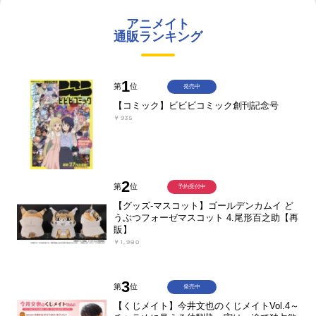
アニメイト
通販ランキング
1
第
位
発売中
【コミック】ビビビコミック創刊記念号
￥935
2
第
位
予約受付中
【グッズ-マスコット】ゴールデンカムイ ど
うぶつフォーゼマスコット 4.尾形百之助【再
販】
￥1,980
3
第
位
発売中
【くじメイト】今井文也のくじメイトVol.4～