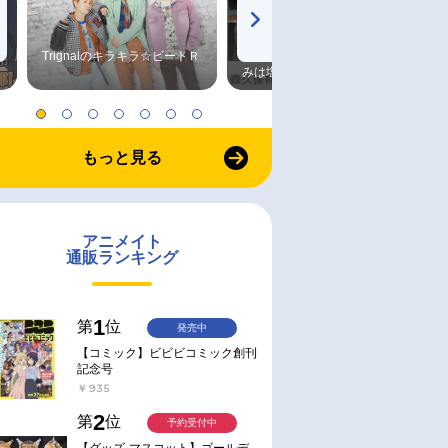
Trignalのキラキラ☆ビートＲ
森久保祥太郎×浪川大輔 つま
みは塩だけ
もっと見る
アニメイト
通販ランキング
1
第
位
発売中
【コミック】ビビビコミック創刊
記念号
￥935
2
第
位
予約受付中
【グッズ-マスコット】ゴールデ