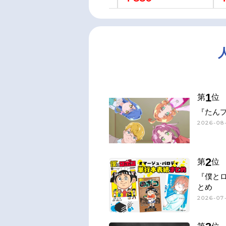
1
第
位
『たん
2026-08
2
第
位
『僕と
とめ
2026-07-