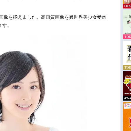
の画像を揃えました。高画質画像を異世界美少女受肉
ます。