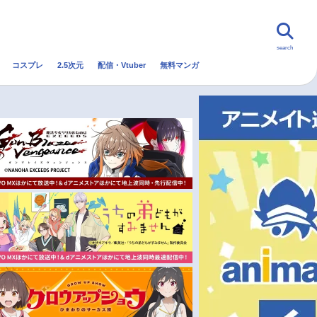
search
コスプレ
2.5次元
配信・Vtuber
無料マンガ
んなの声
グッズ
映画
・Vtuber
トレンド
無料マンガ
秋アニメ
冬アニメ