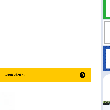
この画像の記事へ