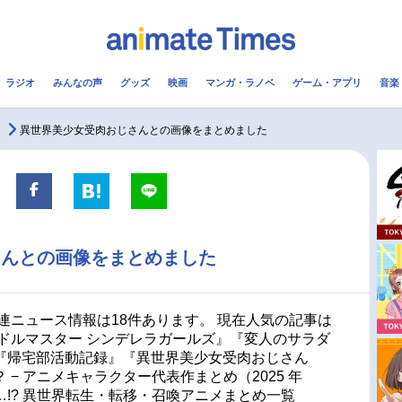
ラジオ
みんなの声
グッズ
映画
マンガ・ラノベ
ゲーム・アプリ
音楽
メ
声優
ラジオ
み
異世界美少女受肉おじさんとの画像をまとめました
コスプレ
2.5次元
配信
アニメ映画一覧
今期アニメ曜日別一覧
さんとの画像をまとめました
実写化映画一覧
春アニメ
男性声優/女性声優一覧
夏アニメ
連ニュース情報は18件あります。 現在人気の記事は
ドルマスター シンデレラガールズ』『変人のサラダ
FOLLOW US
『帰宅部活動記録』『異世界美少女受肉おじさん
− アニメキャラクター代表作まとめ（2025 年
!? 異世界転生・転移・召喚アニメまとめ一覧