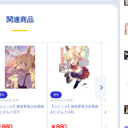
関連商品
通常
通常
通常
26/02/19 発売
2025/09/19 発売
2026/06/19 発売
コミック】異世界美少女受肉
【コミック】異世界美少女受肉
【コミック】
じさんと(17)
おじさんと(16)
おじさんと(18)
￥880
￥880
￥880