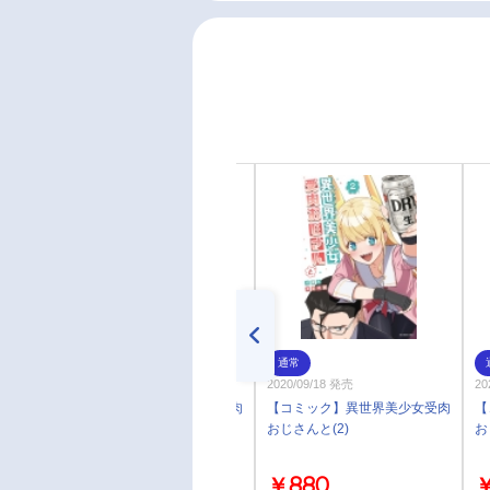
通常
通常
2021/02/19 発売
2020/09/18 発売
20
【コミック】異世界美少女受肉
【コミック】異世界美少女受肉
【
おじさんと(3)
おじさんと(2)
お
￥880
￥880