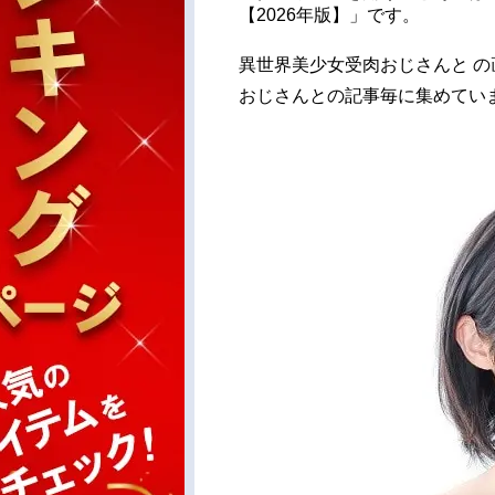
【2026年版】」です。
異世界美少女受肉おじさんと 
おじさんとの記事毎に集めてい