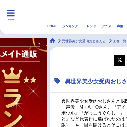
menu
HOME
ランキング
トレンド
アニメ
声優
HOME
ランキング
アニ
animateTimes
異世界美少女受肉おじさんと
画像一覧
マンガ・ラノベ
ゲーム・アプリ
音楽
最新記事一覧
異世界美少女受肉おじ
アニメ記事一覧
声優記事一覧
異世界美少女受肉おじさんと 関
「声優・M・A・Oさん、『アイ
ボウル』『がっこうぐらし！』
と』など代表作に選ばれたのは？ 
版）」や「目を開けるとそこは…