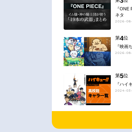
3
第
位
『ONE
ネタ
2026-08-
4
第
位
『映画
2026-08-
5
第
位
『ハイキ
2024-03-