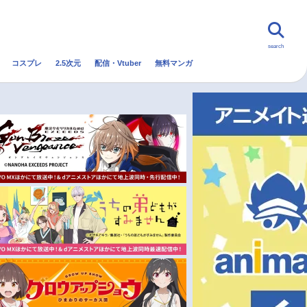
search
コスプレ
2.5次元
配信・Vtuber
無料マンガ
んなの声
グッズ
映画
・Vtuber
トレンド
無料マンガ
秋アニメ
冬アニメ