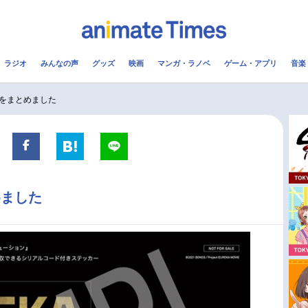
ラジオ
みんなの声
グッズ
映画
マンガ・ラノベ
ゲーム・アプリ
音楽
メ
声優
ラジオ
み
をまとめました
コスプレ
2.5次元
配信
アニメ映画一覧
今期アニメ曜日別一覧
めました
実写化映画一覧
春アニメ
男性声優/女性声優一覧
夏アニメ
FOLLOW US