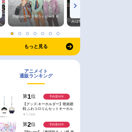
Trignalのキラキラ☆ビートＲ
森久保祥太郎×浪川大輔 つま
みは塩だけ
もっと見る
アニメイト
通販ランキング
1
第
位
予約受付中
【グッズ-キーホルダー】呪術廻
戦 ふわコロりんセットキーホル
ダー【アニメイト特典付】
￥1,100
2
第
位
予約受付中
【Blu-ray】『劇場版モノノ怪 第