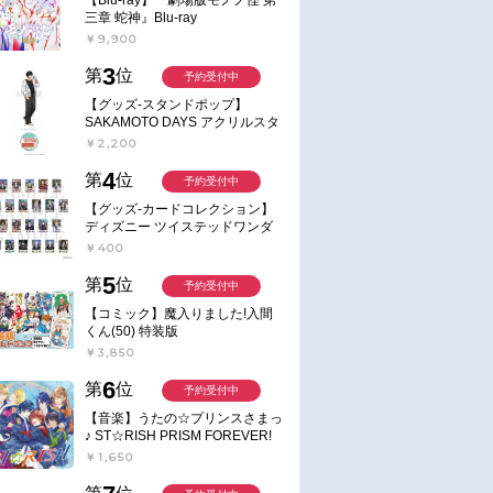
三章 蛇神』Blu-ray
￥9,900
3
第
位
予約受付中
【グッズ-スタンドポップ】
SAKAMOTO DAYS アクリルスタ
ンド～Sunny Afternoon～ 4.南雲
￥2,200
4
第
位
予約受付中
【グッズ-カードコレクション】
ディズニー ツイステッドワンダ
ーランド ランダムカードコレク
￥400
ション クラブ・ウェアver.
5
第
位
予約受付中
【コミック】魔入りました!入間
くん(50) 特装版
￥3,850
6
第
位
予約受付中
【音楽】うたの☆プリンスさまっ
♪ ST☆RISH PRISM FOREVER!
￥1,650