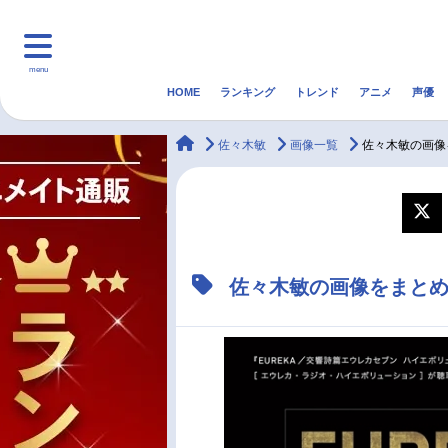
menu
HOME
ランキング
トレンド
アニメ
声優
HOME
ランキング
アニ
animateTimes
佐々木敏
画像一覧
佐々木敏の画像
マンガ・ラノベ
ゲーム・アプリ
音楽
最新記事一覧
佐々木敏の画像をまと
アニメ記事一覧
声優記事一覧