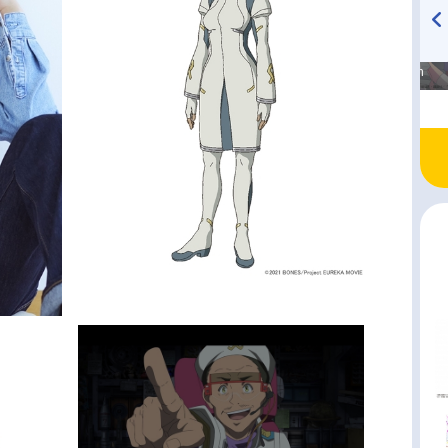
高橋美紀のおんぷの気持ち
TVアニメ『戦隊大失格』
♪ in アニメイトタイムズ
radio 大直会 2nd season