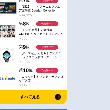
7
第
位
予約受付中
【NS2】ファイアーエムブレム
万紫千紅 Dagdan Collection
￥14,979
8
第
位
予約受付中
【グッズ-食品】刀剣乱舞
ONLINE クリアカードコレクショ
ンガム
￥220
9
第
位
予約受付中
【グッズ-ぬいぐるみ】ディズニ
ー ツイステッドワンダーランド
ミニミニぬいぐるみ(クラブ・ウ
￥2,500
ェアver.) イデア・シュラウド
10
第
位
予約受付中
【コミック】セブンティーンシロ
ップス(2)
￥924
すべて見る