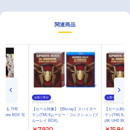
関連商品
お取り寄せ
お取り寄せ
2025/12/24 発売
2025/12/24 発売
になる THE
【セール対象】【Blu-ray】スパイダー
【セール対象】【
mplete BOX 完
マン(TM) 8ムービー・コレクション (ブ
マン(TM) 8
ルーレイ BOX)
(4K UHD BOX)
￥7,920
￥15,840