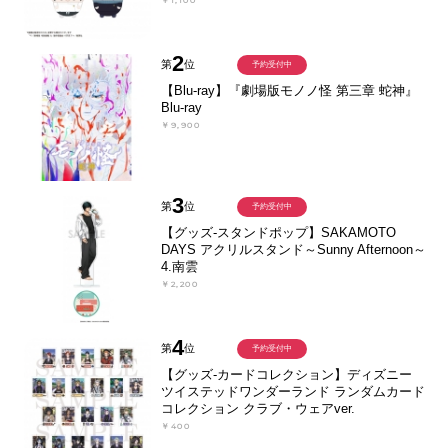
￥1,100
2
第
位
予約受付中
【Blu-ray】『劇場版モノノ怪 第三章 蛇神』
Blu-ray
￥9,900
3
第
位
予約受付中
【グッズ-スタンドポップ】SAKAMOTO
DAYS アクリルスタンド～Sunny Afternoon～
4.南雲
￥2,200
4
第
位
予約受付中
【グッズ-カードコレクション】ディズニー
ツイステッドワンダーランド ランダムカード
コレクション クラブ・ウェアver.
￥400