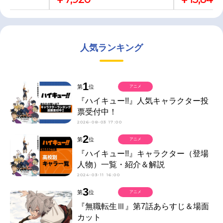
人気ランキング
1
第
位
アニメ
『ハイキュー!!』人気キャラクター投
票受付中！
2026-08-03 17:00
2
第
位
アニメ
『ハイキュー!!』キャラクター（登場
人物）一覧・紹介＆解説
2024-03-11 16:00
3
第
位
アニメ
『無職転生Ⅲ』第7話あらすじ＆場面
カット