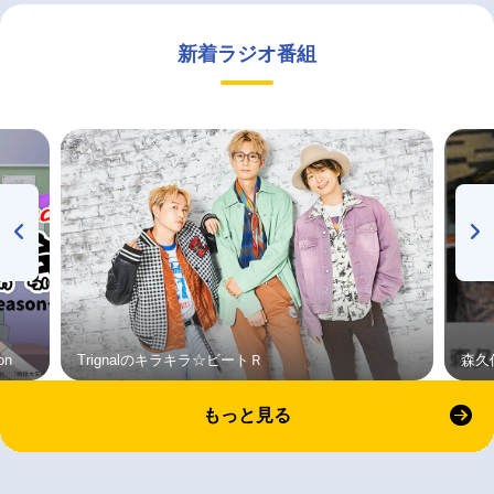
新着ラジオ番組
on
Trignalのキラキラ☆ビートＲ
森久
もっと見る