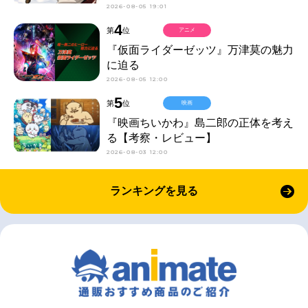
2026-08-05 19:01
4
第
位
アニメ
『仮面ライダーゼッツ』万津莫の魅力
に迫る
2026-08-05 12:00
5
第
位
映画
『映画ちいかわ』島二郎の正体を考え
る【考察・レビュー】
2026-08-03 12:00
ランキングを見る