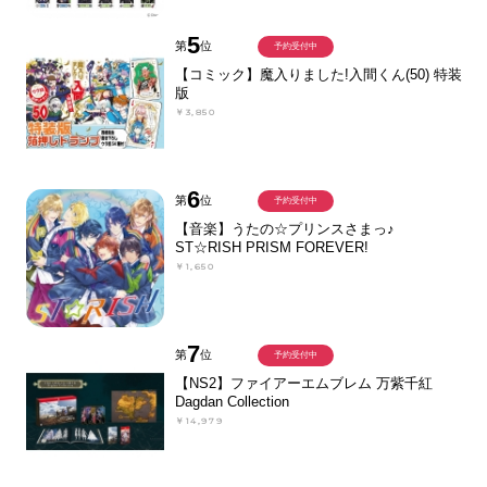
5
第
位
予約受付中
【コミック】魔入りました!入間くん(50) 特装
版
￥3,850
6
第
位
予約受付中
【音楽】うたの☆プリンスさまっ♪
ST☆RISH PRISM FOREVER!
￥1,650
7
第
位
予約受付中
【NS2】ファイアーエムブレム 万紫千紅
Dagdan Collection
￥14,979