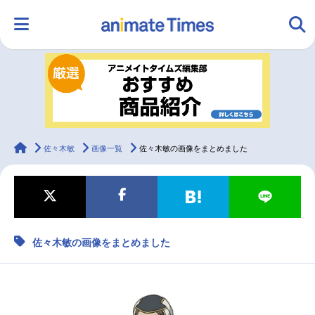
HOME
ランキング
アニメ
声優
ラジオ
みんなの声
グッズ
映画
animateTimes
佐々木敏
画像一覧
佐々木敏の画像をまとめました
マンガ・ラノベ
ゲーム・アプリ
音楽
コスプレ
佐々木敏の画像をまとめました
2.5次元
配信・Vtuber
トレンド
無料マンガ
最新記事一覧
アニメ記事一覧
声優記事一覧