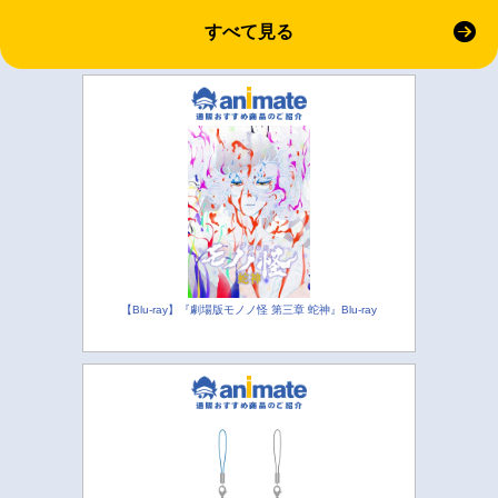
すべて見る
【Blu-ray】『劇場版モノノ怪 第三章 蛇神』Blu-ray