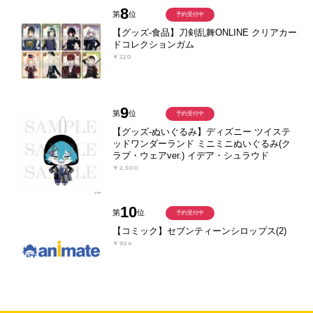
8
第
位
予約受付中
【グッズ-食品】刀剣乱舞ONLINE クリアカー
ドコレクションガム
￥220
9
第
位
予約受付中
【グッズ-ぬいぐるみ】ディズニー ツイステ
ッドワンダーランド ミニミニぬいぐるみ(ク
ラブ・ウェアver.) イデア・シュラウド
￥2,500
10
第
位
予約受付中
【コミック】セブンティーンシロップス(2)
￥924