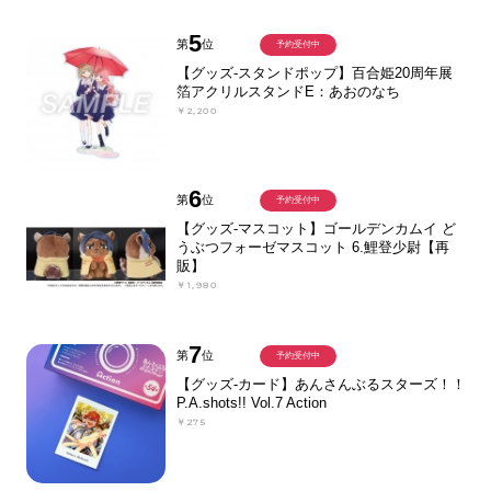
5
第
位
予約受付中
【グッズ-スタンドポップ】百合姫20周年展
箔アクリルスタンドE：あおのなち
￥2,200
6
第
位
予約受付中
【グッズ-マスコット】ゴールデンカムイ ど
うぶつフォーゼマスコット 6.鯉登少尉【再
販】
￥1,980
7
第
位
予約受付中
【グッズ-カード】あんさんぶるスターズ！！
P.A.shots!! Vol.7 Action
￥275