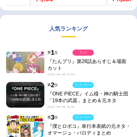
一)
人気ランキング
1
第
位
アニメ
『たんプリ』第28話あらすじ＆場面
カット
2026-08-08 12:00
2
第
位
マンガ・ラノベ
『ONE PIECE』イム様・神の騎士団
「19本の武器」まとめ＆元ネタ
2026-08-06 16:30
3
第
位
マンガ・ラノベ
『僕とロボコ』単行本表紙の元ネタ・
オマージュ・パロディまとめ