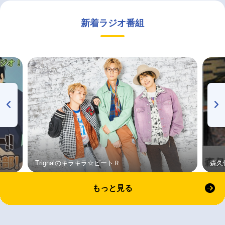
新着ラジオ番組
Trignalのキラキラ☆ビートＲ
森久
もっと見る