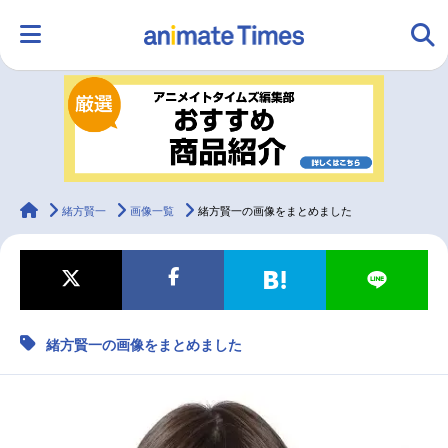
HOME
ランキング
アニメ
声優
ラジオ
みんなの声
グッズ
映画
animateTimes
緒方賢一
画像一覧
緒方賢一の画像をまとめました
マンガ・ラノベ
ゲーム・アプリ
音楽
コスプレ
緒方賢一の画像をまとめました
2.5次元
配信・Vtuber
トレンド
無料マンガ
最新記事一覧
アニメ記事一覧
声優記事一覧