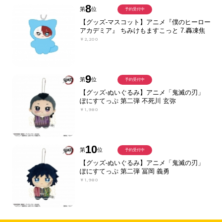
8
第
位
予約受付中
【グッズ-マスコット】アニメ『僕のヒーロー
アカデミア』 ちみけもますこっと 7.轟凍焦
￥2,200
9
第
位
予約受付中
【グッズ-ぬいぐるみ】アニメ「鬼滅の刃」
ぽにすてっぷ 第二弾 不死川 玄弥
￥1,980
10
第
位
予約受付中
【グッズ-ぬいぐるみ】アニメ「鬼滅の刃」
ぽにすてっぷ 第二弾 冨岡 義勇
￥1,980