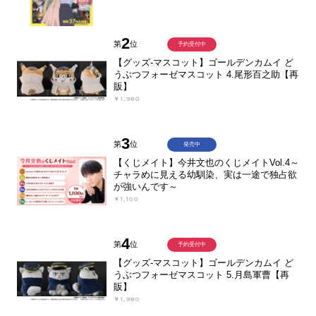
2
第
位
予約受付中
【グッズ-マスコット】ゴールデンカムイ ど
うぶつフォーゼマスコット 4.尾形百之助【再
販】
￥1,980
3
第
位
発売中
【くじメイト】今井文也のくじメイトVol.4～
チャラめに見える幼馴染、実は一途で独占欲
が強いんです～
￥1,100
4
第
位
予約受付中
【グッズ-マスコット】ゴールデンカムイ ど
うぶつフォーゼマスコット 5.月島軍曹【再
販】
￥1,980