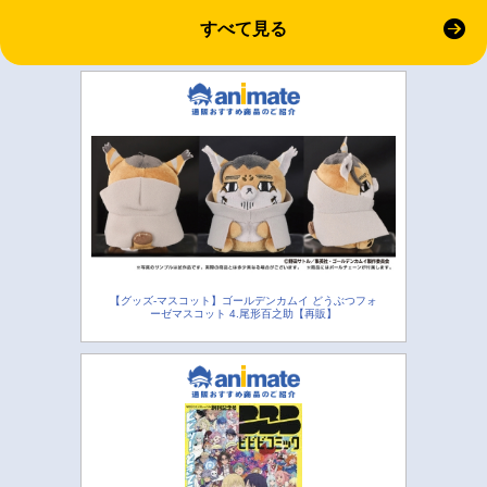
すべて見る
【グッズ-マスコット】ゴールデンカムイ どうぶつフォ
ーゼマスコット 4.尾形百之助【再販】