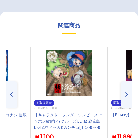
関連商品
お取り寄せ
即取り
2015/01/28 発売
2026/03/25 発売
名探偵コナン 隻眼
【キャラクターソング】ワンピース ニ
【Blu-ray】帝都
ッポン縦断! 47クルーズCD at 鹿児島
レオ&ウィッカ&ガンチョ[トンタッタ
族] (CV.間宮くるみ&長沢美樹&緒方賢
￥1,100
￥11,880