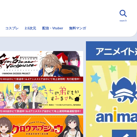
search
コスプレ
2.5次元
配信・Vtuber
無料マンガ
んなの声
グッズ
映画
・Vtuber
トレンド
無料マンガ
秋アニメ
冬アニメ