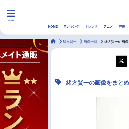
menu
HOME
ランキング
トレンド
アニメ
声優
HOME
ランキング
アニ
animateTimes
緒方賢一
画像一覧
緒方賢一の画像
マンガ・ラノベ
ゲーム・アプリ
音楽
最新記事一覧
緒方賢一の画像をまと
アニメ記事一覧
声優記事一覧