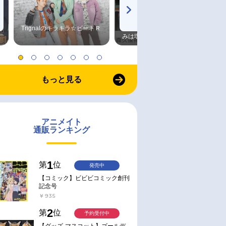
Trignalのキラキラ☆ビートＲ
森久保祥太郎×浪川大輔 つま
みは塩だけ
もっと見る
アニメイト
通販ランキング
1
第
位
発売中
【コミック】ビビビコミック創刊
記念号
￥935
2
第
位
予約受付中
【グッズ-マスコット】ゴールデ