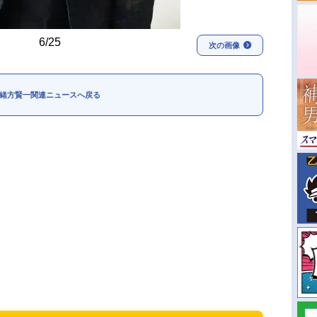
6/25
次の画像
緒方賢一関連ニュースへ戻る