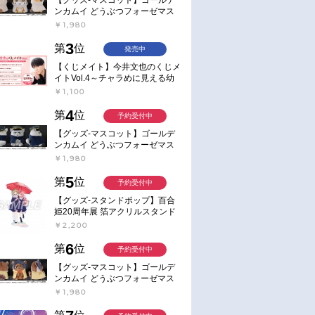
ンカムイ どうぶつフォーゼマス
コット 4.尾形百之助【再販】
￥1,980
3
第
位
発売中
【くじメイト】今井文也のくじメ
イトVol.4～チャラめに見える幼
馴染、実は一途で独占欲が強いん
￥1,100
です～
4
第
位
予約受付中
【グッズ-マスコット】ゴールデ
ンカムイ どうぶつフォーゼマス
コット 5.月島軍曹【再販】
￥1,980
5
第
位
予約受付中
【グッズ-スタンドポップ】百合
姫20周年展 箔アクリルスタンド
E：あおのなち
￥2,200
6
第
位
予約受付中
【グッズ-マスコット】ゴールデ
ンカムイ どうぶつフォーゼマス
コット 6.鯉登少尉【再販】
￥1,980