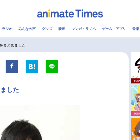
ラジオ
みんなの声
グッズ
映画
マンガ・ラノベ
ゲーム・アプリ
音楽
メ
声優
ラジオ
み
をまとめました
コスプレ
2.5次元
配信
アニメ映画一覧
今期アニメ曜日別一覧
めました
実写化映画一覧
春アニメ
男性声優/女性声優一覧
夏アニメ
FOLLOW US