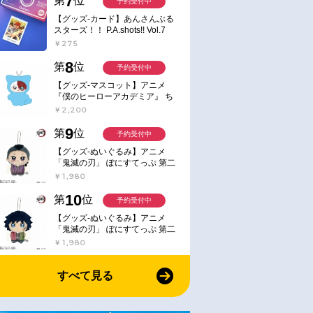
7
第
位
予約受付中
【グッズ-カード】あんさんぶる
スターズ！！ P.A.shots!! Vol.7
Action
￥275
8
第
位
予約受付中
【グッズ-マスコット】アニメ
『僕のヒーローアカデミア』 ち
みけもますこっと 7.轟凍焦
￥2,200
9
第
位
予約受付中
【グッズ-ぬいぐるみ】アニメ
「鬼滅の刃」 ぽにすてっぷ 第二
弾 不死川 玄弥
￥1,980
10
第
位
予約受付中
【グッズ-ぬいぐるみ】アニメ
「鬼滅の刃」 ぽにすてっぷ 第二
弾 冨岡 義勇
￥1,980
すべて見る