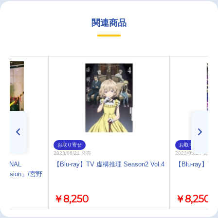
関連商品
お取り寄せ
お取り寄せ
2023/06/21 発売
2023/05/24 発売
GINAL
【Blu-ray】TV 虚構推理 Season2 Vol.4
【Blu-ray】TV
xplosion」/宮野
￥8,250
￥8,250