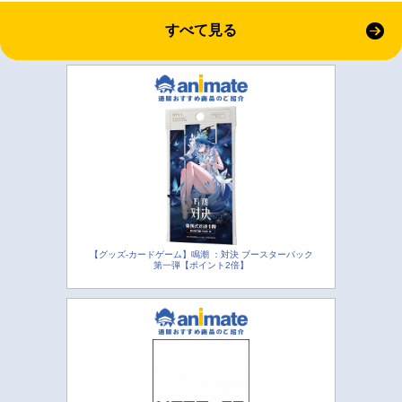
すべて見る
【グッズ-カードゲーム】鳴潮 ：対決 ブースターパック
第一弾【ポイント2倍】