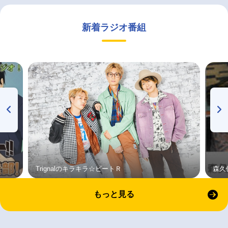
新着ラジオ番組
Trignalのキラキラ☆ビートＲ
森久
もっと見る