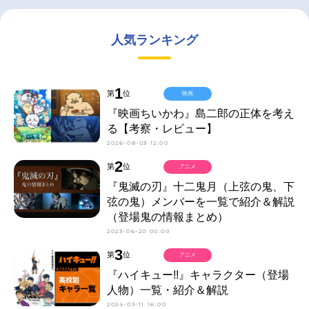
人気ランキング
1
第
位
映画
『映画ちいかわ』島二郎の正体を考え
る【考察・レビュー】
2026-08-03 12:00
2
第
位
アニメ
『鬼滅の刃』十二鬼月（上弦の鬼、下
弦の鬼）メンバーを一覧で紹介＆解説
（登場鬼の情報まとめ）
2023-06-20 00:00
3
第
位
アニメ
『ハイキュー!!』キャラクター（登場
人物）一覧・紹介＆解説
2024-03-11 16:00