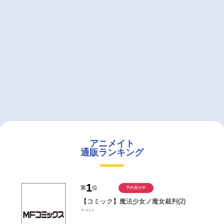
アニメイト
通販ランキング
1
第
位
予約受付中
【コミック】魔法少女ノ魔女裁判(2)
￥924