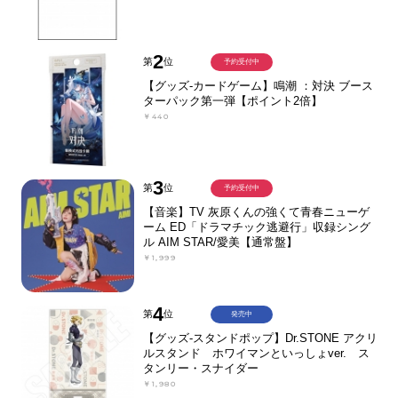
2
第
位
予約受付中
【グッズ-カードゲーム】鳴潮 ：対決 ブース
ターパック第一弾【ポイント2倍】
￥440
3
第
位
予約受付中
【音楽】TV 灰原くんの強くて青春ニューゲ
ーム ED「ドラマチック逃避行」収録シング
ル AIM STAR/愛美【通常盤】
￥1,999
4
第
位
発売中
【グッズ-スタンドポップ】Dr.STONE アクリ
ルスタンド ホワイマンといっしょver. ス
タンリー・スナイダー
￥1,980