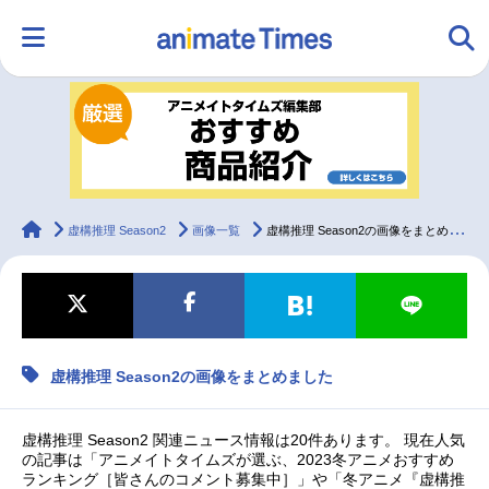
HOME
ランキング
アニメ
声優
ラジオ
みんなの声
グッズ
映画
animateTimes
虚構推理 Season2
画像一覧
虚構推理 Season2の画像をまとめました
マンガ・ラノベ
ゲーム・アプリ
音楽
コスプレ
虚構推理 Season2の画像をまとめました
2.5次元
配信・Vtuber
トレンド
無料マンガ
最新記事一覧
虚構推理 Season2 関連ニュース情報は20件あります。 現在人気
の記事は「アニメイトタイムズが選ぶ、2023冬アニメおすすめ
ランキング［皆さんのコメント募集中］」や「冬アニメ『虚構推
アニメ記事一覧
声優記事一覧