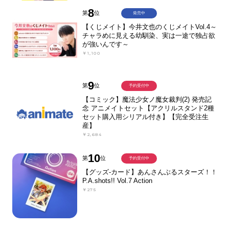
8
第
位
発売中
【くじメイト】今井文也のくじメイトVol.4～
チャラめに見える幼馴染、実は一途で独占欲
が強いんです～
￥1,100
9
第
位
予約受付中
【コミック】魔法少女ノ魔女裁判(2) 発売記
念 アニメイトセット【アクリルスタンド2種
セット購入用シリアル付き】【完全受注生
産】
￥2,684
10
第
位
予約受付中
【グッズ-カード】あんさんぶるスターズ！！
P.A.shots!! Vol.7 Action
￥275