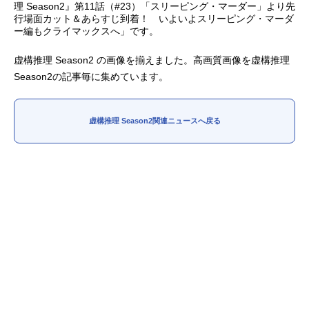
理 Season2』第11話（#23）「スリーピング・マーダー」より先
行場面カット＆あらすじ到着！ いよいよスリーピング・マーダ
アニメ映画一覧
実写化映画一覧
ー編もクライマックスへ」です。
今期アニメ曜日別一覧
虚構推理 Season2 の画像を揃えました。高画質画像を虚構推理
Season2の記事毎に集めています。
春アニメ
夏アニメ
秋アニメ
冬アニメ
虚構推理 Season2関連ニュースへ戻る
男性声優/女性声優一覧
FOLLOW US