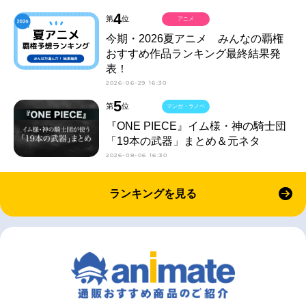
4
第
位
アニメ
今期・2026夏アニメ みんなの覇権
おすすめ作品ランキング最終結果発
表！
2026-06-29 16:30
5
第
位
マンガ・ラノベ
『ONE PIECE』イム様・神の騎士団
「19本の武器」まとめ＆元ネタ
2026-08-06 16:30
ランキングを見る