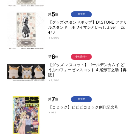
5
第
位
発売中
【グッズ-スタンドポップ】Dr.STONE アクリ
ルスタンド ホワイマンといっしょver. Dr.
ゼノ
￥1,980
6
第
位
予約受付中
【グッズ-マスコット】ゴールデンカムイ ど
うぶつフォーゼマスコット 4.尾形百之助【再
販】
￥1,980
7
第
位
発売中
【コミック】ビビビコミック創刊記念号
￥935