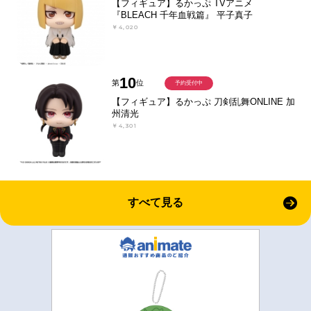
【フィギュア】るかっぷ TVアニメ
『BLEACH 千年血戦篇』 平子真子
￥4,020
10
第
位
予約受付中
【フィギュア】るかっぷ 刀剣乱舞ONLINE 加
州清光
￥4,301
すべて見る