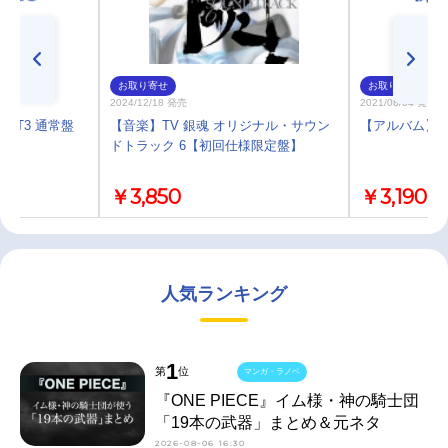
お取り寄せ
お取り寄せ
2024/12/18 発売
2021/08/04 発売
EST3 通常盤
【音楽】TV 銀魂 オリジナル・サウン
【アルバム】TV
ドトラック 6【初回仕様限定盤】
￥3,850
￥3,190
人気ランキング
1
第
位
マンガ・ラノベ
『ONE PIECE』イム様・神の騎士団
「19本の武器」まとめ＆元ネタ
2026-08-06 16:30