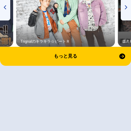
Trignalのキラキラ☆ビートＲ
森久
もっと見る