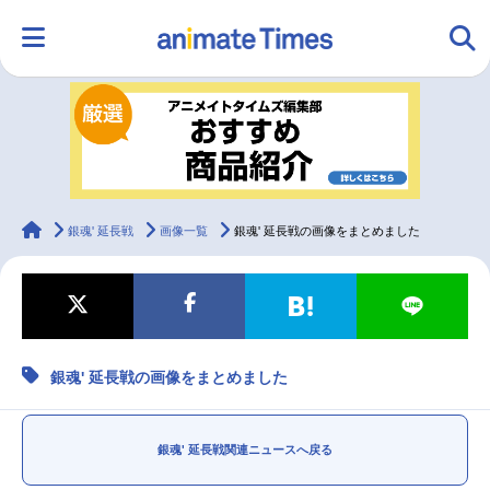
HOME
ランキング
アニメ
声優
ラジオ
みんなの声
グッズ
映画
animateTimes
銀魂' 延長戦
画像一覧
銀魂' 延長戦の画像をまとめました
マンガ・ラノベ
ゲーム・アプリ
音楽
コスプレ
銀魂' 延長戦の画像をまとめました
2.5次元
配信・Vtuber
トレンド
無料マンガ
最新記事一覧
銀魂' 延長戦関連ニュースへ戻る
アニメ記事一覧
声優記事一覧