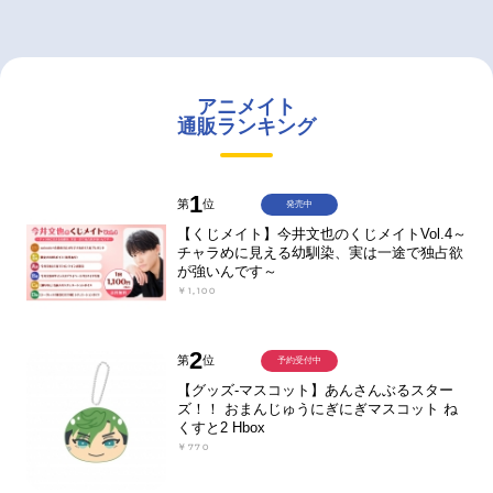
アニメイト
通販ランキング
1
第
位
発売中
【くじメイト】今井文也のくじメイトVol.4～
チャラめに見える幼馴染、実は一途で独占欲
が強いんです～
￥1,100
2
第
位
予約受付中
【グッズ-マスコット】あんさんぶるスター
ズ！！ おまんじゅうにぎにぎマスコット ね
くすと2 Hbox
￥770