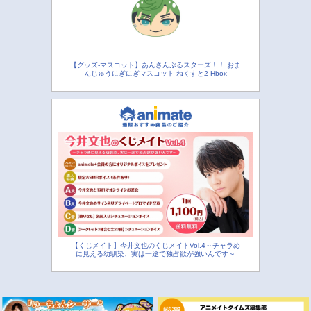
【グッズ-マスコット】あんさんぶるスターズ！！ おま
んじゅうにぎにぎマスコット ねくすと2 Hbox
【くじメイト】今井文也のくじメイトVol.4～チャラめ
に見える幼馴染、実は一途で独占欲が強いんです～