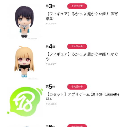
3
第
位
予約受付中
【フィギュア】るかっぷ 超かぐや姫！ 酒寄
彩葉
￥3,927
4
第
位
予約受付中
【フィギュア】るかっぷ 超かぐや姫！ かぐ
や
￥3,927
5
第
位
予約受付中
【カセット】アプリゲーム 18TRIP Cassette
#14
￥8,800
6
第
位
予約受付中