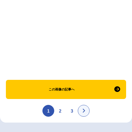
アニメ映画一覧
実写化映画一覧
今期アニメ曜日別一覧
春アニメ
夏アニメ
秋アニメ
冬アニメ
男性声優/女性声優一覧
FOLLOW US
この画像の記事へ
1
2
3