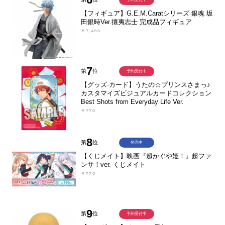
【フィギュア】G.E.M.Caratシリーズ 銀魂 坂
田銀時Ver.攘夷志士 完成品フィギュア
￥7,480
7
第
位
予約受付中
【グッズ-カード】うたの☆プリンスさまっ♪
カスタマイズビジュアルカードコレクション
Best Shots from Everyday Life Ver.
￥770
8
第
位
発売中
【くじメイト】映画『超かぐや姫！』超ファ
ンサ！ver. くじメイト
￥770
9
第
位
予約受付中