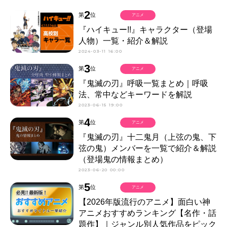
2
第
位
アニメ
『ハイキュー!!』キャラクター（登場
人物）一覧・紹介＆解説
2024-03-11 16:00
3
第
位
アニメ
『鬼滅の刃』呼吸一覧まとめ｜呼吸
法、常中などキーワードを解説
2023-06-15 19:00
4
第
位
アニメ
『鬼滅の刃』十二鬼月（上弦の鬼、下
弦の鬼）メンバーを一覧で紹介＆解説
（登場鬼の情報まとめ）
2023-06-20 00:00
5
第
位
アニメ
【2026年版流行のアニメ】面白い神
アニメおすすめランキング【名作・話
題作】｜ジャンル別人気作品をピック