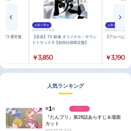
お取り寄せ
お取り寄せ
2024/12/18 発売
2021/08/04 発売
EST3 通常盤
【音楽】TV 銀魂 オリジナル・サウン
【アルバム】TV
ドトラック 6【初回仕様限定盤】
￥3,850
￥3,190
人気ランキング
1
第
位
アニメ
『たんプリ』第28話あらすじ＆場面
カット
2026-08-08 12:00