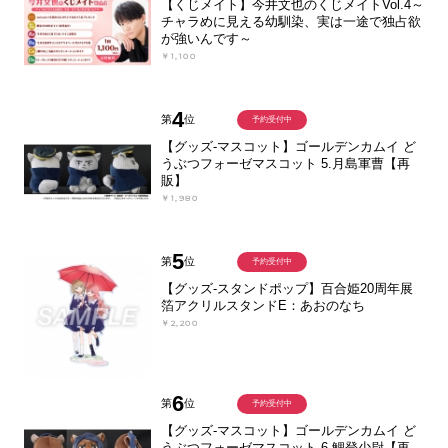
【くじメイト】今井文也のくじメイトVol.4～
チャラめに見える幼馴染、実は一途で独占欲
が強いんです～
￥1,100
4
第
位
予約受付中
【グッズ-マスコット】ゴールデンカムイ ど
うぶつフォーゼマスコット 5.月島軍曹【再
販】
￥1,980
5
第
位
予約受付中
【グッズ-スタンドポップ】百合姫20周年展
箔アクリルスタンドE：あおのなち
￥2,200
6
第
位
予約受付中
【グッズ-マスコット】ゴールデンカムイ ど
うぶつフォーゼマスコット 6.鯉登少尉【再