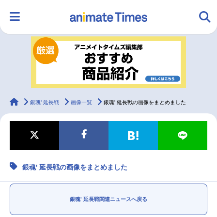
HOME
ランキング
アニメ
声優
ラジオ
みんなの声
グッズ
映画
animateTimes
銀魂' 延長戦
画像一覧
銀魂' 延長戦の画像をまとめました
マンガ・ラノベ
ゲーム・アプリ
音楽
コスプレ
銀魂' 延長戦の画像をまとめました
2.5次元
配信・Vtuber
トレンド
無料マンガ
最新記事一覧
銀魂' 延長戦関連ニュースへ戻る
アニメ記事一覧
声優記事一覧