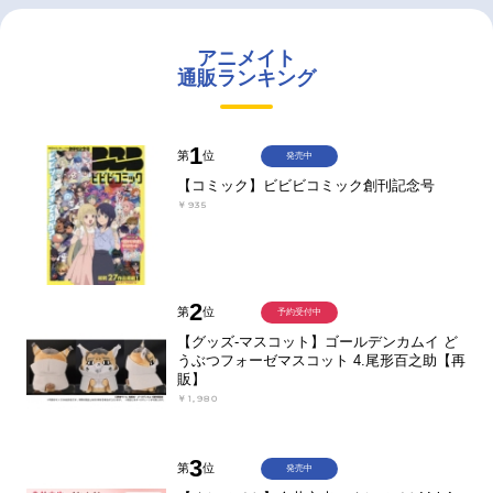
アニメイト
通販ランキング
1
第
位
発売中
【コミック】ビビビコミック創刊記念号
￥935
2
第
位
予約受付中
【グッズ-マスコット】ゴールデンカムイ ど
うぶつフォーゼマスコット 4.尾形百之助【再
販】
￥1,980
3
第
位
発売中