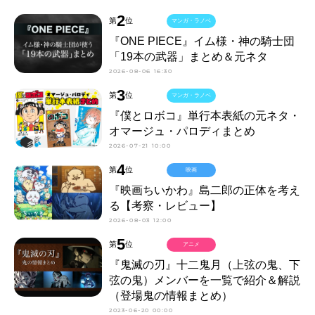
2
第
位
マンガ・ラノベ
『ONE PIECE』イム様・神の騎士団
「19本の武器」まとめ＆元ネタ
2026-08-06 16:30
3
第
位
マンガ・ラノベ
『僕とロボコ』単行本表紙の元ネタ・
オマージュ・パロディまとめ
2026-07-21 10:00
4
第
位
映画
『映画ちいかわ』島二郎の正体を考え
る【考察・レビュー】
2026-08-03 12:00
5
第
位
アニメ
『鬼滅の刃』十二鬼月（上弦の鬼、下
弦の鬼）メンバーを一覧で紹介＆解説
（登場鬼の情報まとめ）
2023-06-20 00:00