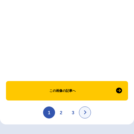
アニメ映画一覧
実写化映画一覧
今期アニメ曜日別一覧
春アニメ
夏アニメ
秋アニメ
冬アニメ
男性声優/女性声優一覧
FOLLOW US
この画像の記事へ
1
2
3