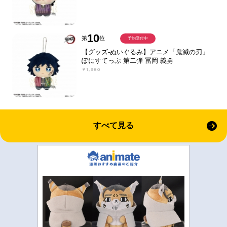
10
第
位
予約受付中
【グッズ-ぬいぐるみ】アニメ「鬼滅の刃」
ぽにすてっぷ 第二弾 冨岡 義勇
￥1,980
すべて見る