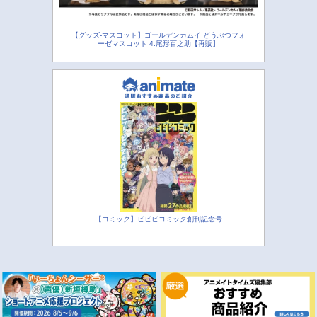
【グッズ-マスコット】ゴールデンカムイ どうぶつフォ
ーゼマスコット 4.尾形百之助【再販】
【コミック】ビビビコミック創刊記念号