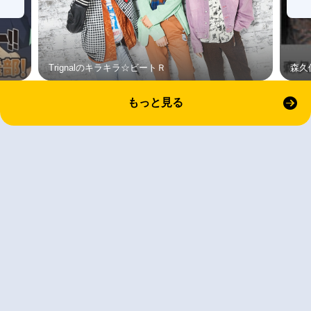
Trignalのキラキラ☆ビートＲ
森久
もっと見る