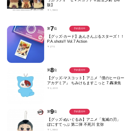
販】
￥1,980
7
第
位
予約受付中
【グッズ-カード】あんさんぶるスターズ！！
P.A.shots!! Vol.7 Action
￥275
8
第
位
予約受付中
【グッズ-マスコット】アニメ『僕のヒーロー
アカデミア』 ちみけもますこっと 7.轟凍焦
￥2,200
9
第
位
予約受付中
【グッズ-ぬいぐるみ】アニメ「鬼滅の刃」
ぽにすてっぷ 第二弾 不死川 玄弥
￥1,980