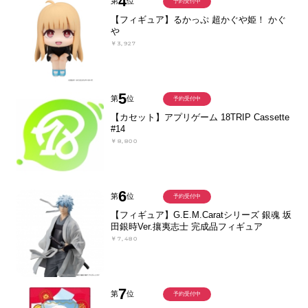
4
第
位
予約受付中
【フィギュア】るかっぷ 超かぐや姫！ かぐ
や
￥3,927
5
第
位
予約受付中
【カセット】アプリゲーム 18TRIP Cassette
#14
￥8,800
6
第
位
予約受付中
【フィギュア】G.E.M.Caratシリーズ 銀魂 坂
田銀時Ver.攘夷志士 完成品フィギュア
￥7,480
7
第
位
予約受付中