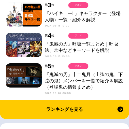
3
第
位
アニメ
『ハイキュー!!』キャラクター（登場
人物）一覧・紹介＆解説
2024-03-11 16:00
4
第
位
アニメ
『鬼滅の刃』呼吸一覧まとめ｜呼吸
法、常中などキーワードを解説
2023-06-15 19:00
5
第
位
アニメ
『鬼滅の刃』十二鬼月（上弦の鬼、下
弦の鬼）メンバーを一覧で紹介＆解説
（登場鬼の情報まとめ）
2023-06-20 00:00
ランキングを見る