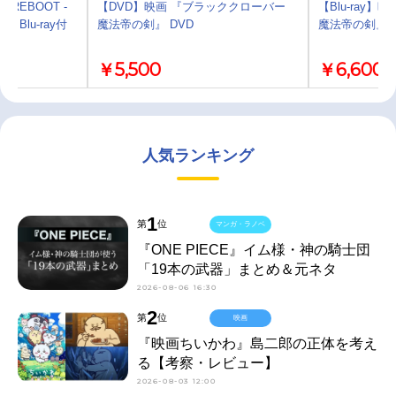
/REBOOT -
【DVD】映画 『ブラッククローバー
【Blu-ray
N- Blu-ray付
魔法帝の剣』 DVD
魔法帝の剣』 Bl
￥5,500
￥6,600
人気ランキング
1
第
位
マンガ・ラノベ
『ONE PIECE』イム様・神の騎士団
「19本の武器」まとめ＆元ネタ
2026-08-06 16:30
2
第
位
映画
『映画ちいかわ』島二郎の正体を考え
る【考察・レビュー】
2026-08-03 12:00