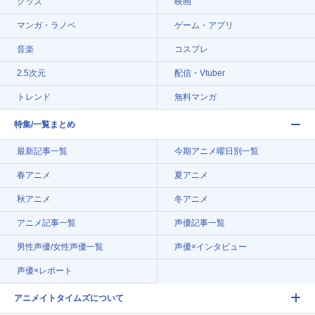
グッズ
映画
マンガ・ラノベ
ゲーム・アプリ
音楽
コスプレ
2.5次元
配信・Vtuber
トレンド
無料マンガ
特集/一覧まとめ
最新記事一覧
今期アニメ曜日別一覧
春アニメ
夏アニメ
秋アニメ
冬アニメ
アニメ記事一覧
声優記事一覧
男性声優/女性声優一覧
声優×インタビュー
声優×レポート
アニメイトタイムズについて