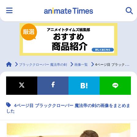
HOME
ランキング
アニメ
声優
ラジオ
みんなの声
グッズ
映画
animateTimes
ブラッククローバー 魔法帝の剣
画像一覧
4ページ目 ブラッククローバー 魔法帝の剣の画像をまとめました
マンガ・ラノベ
ゲーム・アプリ
音楽
コスプレ
4ページ目 ブラッククローバー 魔法帝の剣の画像をまとめま
2.5次元
配信・Vtuber
トレンド
無料マンガ
した
最新記事一覧
アニメ記事一覧
声優記事一覧