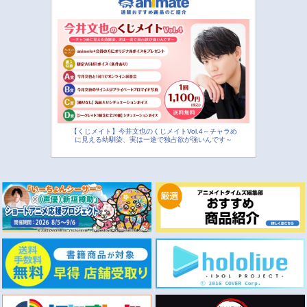
【くじメイト】今井文也のくじメイトVol.4～チャラめ
に見える幼馴染、実は一途で独占欲が強いんです～