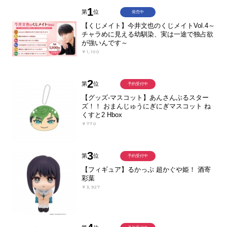
1
第
位
発売中
【くじメイト】今井文也のくじメイトVol.4～
チャラめに見える幼馴染、実は一途で独占欲
が強いんです～
￥1,100
2
第
位
予約受付中
【グッズ-マスコット】あんさんぶるスター
ズ！！ おまんじゅうにぎにぎマスコット ね
くすと2 Hbox
￥770
3
第
位
予約受付中
【フィギュア】るかっぷ 超かぐや姫！ 酒寄
彩葉
￥3,927