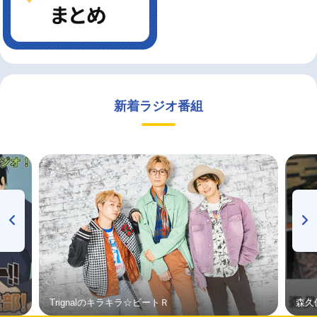
新着ラジオ番組
Trignalのキラキラ☆ビートＲ
森久