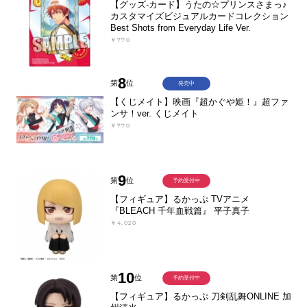
【グッズ-カード】うたの☆プリンスさまっ♪
カスタマイズビジュアルカードコレクション
Best Shots from Everyday Life Ver.
￥770
8
第
位
発売中
【くじメイト】映画『超かぐや姫！』超ファ
ンサ！ver. くじメイト
￥770
9
第
位
予約受付中
【フィギュア】るかっぷ TVアニメ
『BLEACH 千年血戦篇』 平子真子
￥4,020
10
第
位
予約受付中
【フィギュア】るかっぷ 刀剣乱舞ONLINE 加