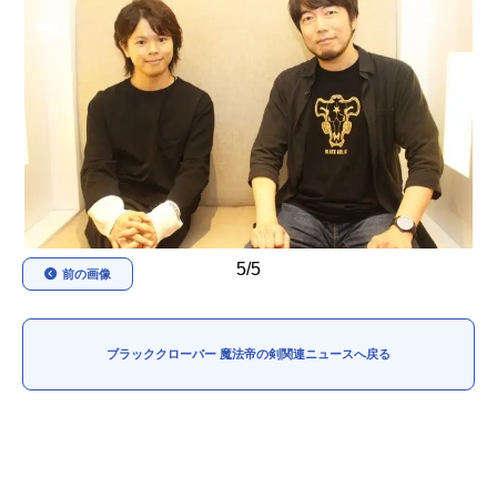
アニメ映画一覧
実写化映画一覧
今期アニメ曜日別一覧
春アニメ
夏アニメ
秋アニメ
冬アニメ
男性声優/女性声優一覧
5/5
前の画像
FOLLOW US
ブラッククローバー 魔法帝の剣関連ニュースへ戻る