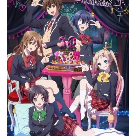
アニメ映画一覧
実写化映画一覧
今期アニメ曜日別一覧
春アニメ
夏アニメ
秋アニメ
冬アニメ
男性声優/女性声優一覧
FOLLOW US