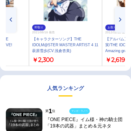
即取り
お取り寄せ
2021/06/16 発売
2012/12/12 発売
THE
【キャラクターソング】THE
【アルバム】浅
 LIVE!
IDOLM@STER MASTER ARTIST 4 11
実/THE IDOLM
5
萩原雪歩(CV.浅倉杏美)
Amazing grace
￥2,300
￥2,619
人気ランキング
1
第
位
マンガ・ラノベ
『ONE PIECE』イム様・神の騎士団
「19本の武器」まとめ＆元ネタ