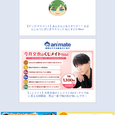
【グッズ-マスコット】あんさんぶるスターズ！！ おま
んじゅうにぎにぎマスコット ねくすと2 Hbox
【くじメイト】今井文也のくじメイトVol.4～チャラめ
に見える幼馴染、実は一途で独占欲が強いんです～