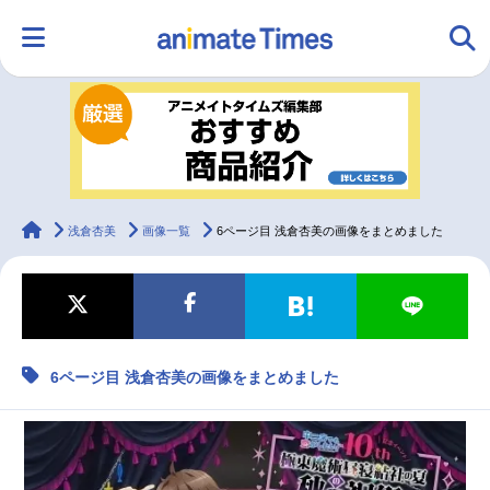
HOME
ランキング
アニメ
声優
ラジオ
みんなの声
グッズ
映画
animateTimes
浅倉杏美
画像一覧
6ページ目 浅倉杏美の画像をまとめました
マンガ・ラノベ
ゲーム・アプリ
音楽
コスプレ
6ページ目 浅倉杏美の画像をまとめました
2.5次元
配信・Vtuber
トレンド
無料マンガ
最新記事一覧
アニメ記事一覧
声優記事一覧