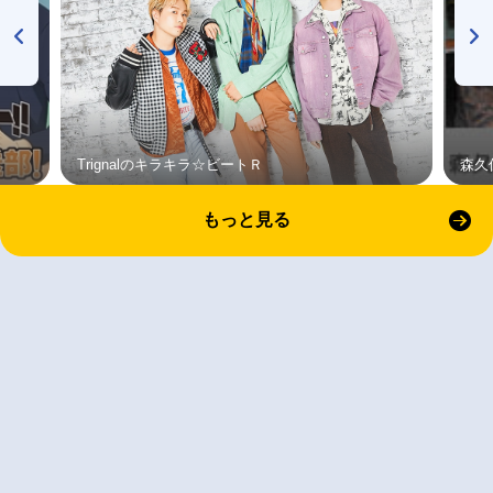
Trignalのキラキラ☆ビートＲ
森久
もっと見る