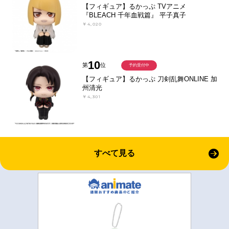
【フィギュア】るかっぷ TVアニメ
『BLEACH 千年血戦篇』 平子真子
￥4,020
10
第
位
予約受付中
【フィギュア】るかっぷ 刀剣乱舞ONLINE 加
州清光
￥4,301
すべて見る