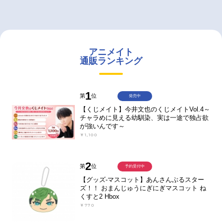
アニメイト
通販ランキング
1
第
位
発売中
【くじメイト】今井文也のくじメイトVol.4～
チャラめに見える幼馴染、実は一途で独占欲
が強いんです～
￥1,100
2
第
位
予約受付中
【グッズ-マスコット】あんさんぶるスター
ズ！！ おまんじゅうにぎにぎマスコット ね
くすと2 Hbox
￥770