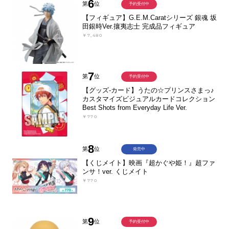
6
第
位
予約受付中
【フィギュア】G.E.M.Caratシリーズ 銀魂 坂
田銀時Ver.攘夷志士 完成品フィギュア
￥7,480
7
第
位
予約受付中
【グッズ-カード】うたの☆プリンスさまっ♪
カスタマイズビジュアルカードコレクション
Best Shots from Everyday Life Ver.
￥770
8
第
位
発売中
【くじメイト】映画『超かぐや姫！』超ファ
ンサ！ver. くじメイト
￥770
9
第
位
予約受付中