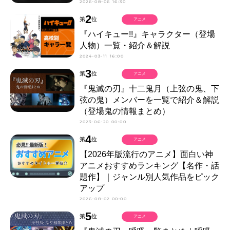
2026-08-06 16:30
2
第
位
アニメ
『ハイキュー!!』キャラクター（登場
人物）一覧・紹介＆解説
2024-03-11 16:00
3
第
位
アニメ
『鬼滅の刃』十二鬼月（上弦の鬼、下
弦の鬼）メンバーを一覧で紹介＆解説
（登場鬼の情報まとめ）
2023-06-20 00:00
4
第
位
アニメ
【2026年版流行のアニメ】面白い神
アニメおすすめランキング【名作・話
題作】｜ジャンル別人気作品をピック
アップ
2026-08-02 00:00
5
第
位
アニメ