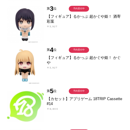
3
第
位
予約受付中
【フィギュア】るかっぷ 超かぐや姫！ 酒寄
彩葉
￥3,927
4
第
位
予約受付中
【フィギュア】るかっぷ 超かぐや姫！ かぐ
や
￥3,927
5
第
位
予約受付中
【カセット】アプリゲーム 18TRIP Cassette
#14
￥8,800