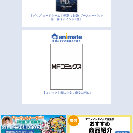
【グッズ-カードゲーム】鳴潮 ：対決 ブースターパック
第一弾【ポイント2倍】
【コミック】魔法少女ノ魔女裁判(2)