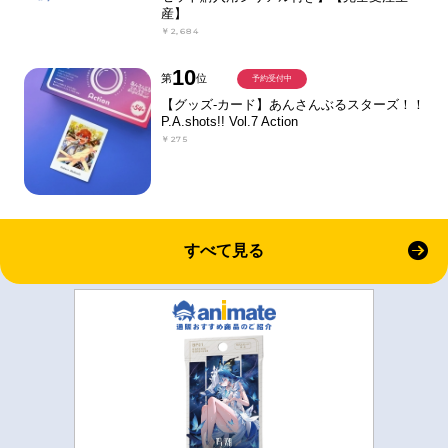
産】
￥2,684
10
第
位
予約受付中
【グッズ-カード】あんさんぶるスターズ！！
P.A.shots!! Vol.7 Action
￥275
すべて見る