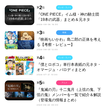
2
第
位
マンガ・ラノベ
『ONE PIECE』イム様・神の騎士団
「19本の武器」まとめ＆元ネタ
2026-08-06 16:30
3
第
位
映画
『映画ちいかわ』島二郎の正体を考え
る【考察・レビュー】
2026-08-03 12:00
4
第
位
マンガ・ラノベ
『僕とロボコ』単行本表紙の元ネタ・
オマージュ・パロディまとめ
2026-07-21 10:00
5
第
位
アニメ
『鬼滅の刃』十二鬼月（上弦の鬼、下
弦の鬼）メンバーを一覧で紹介＆解説
（登場鬼の情報まとめ）
2023-06-20 00:00