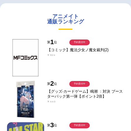
アニメイト
通販ランキング
1
第
位
予約受付中
【コミック】魔法少女ノ魔女裁判(2)
￥924
2
第
位
予約受付中
【グッズ-カードゲーム】鳴潮 ：対決 ブース
ターパック第一弾【ポイント2倍】
￥440
3
第
位
予約受付中