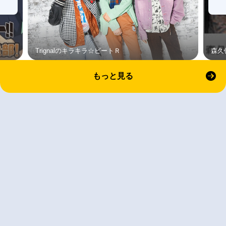
Trignalのキラキラ☆ビートＲ
森久
もっと見る