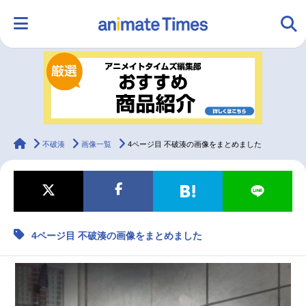
HOME
ランキング
アニメ
声優
ラジオ
みんなの声
グッズ
映画
animateTimes
不破湊
画像一覧
4ページ目 不破湊の画像をまとめました
マンガ・ラノベ
ゲーム・アプリ
音楽
コスプレ
4ページ目 不破湊の画像をまとめました
2.5次元
配信・Vtuber
トレンド
無料マンガ
最新記事一覧
アニメ記事一覧
声優記事一覧