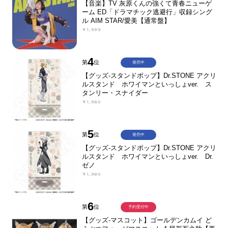
【音楽】TV 灰原くんの強くて青春ニューゲ
ーム ED「ドラマチック逃避行」収録シング
ル AIM STAR/愛美【通常盤】
￥1,999
4
第
位
発売中
【グッズ-スタンドポップ】Dr.STONE アクリ
ルスタンド ホワイマンといっしょver. ス
タンリー・スナイダー
￥1,980
5
第
位
発売中
【グッズ-スタンドポップ】Dr.STONE アクリ
ルスタンド ホワイマンといっしょver. Dr.
ゼノ
￥1,980
6
第
位
予約受付中
【グッズ-マスコット】ゴールデンカムイ ど