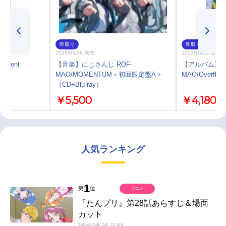
即取り
即取り
2025/03/26 発売
2023/10/18 発売
 Event
【音楽】にじさんじ ROF-
【アルバム】に
MAO/MOMENTUM＜初回限定盤A＞
MAO/Overfl
（CD+Blu-ray）
￥5,500
￥4,180
人気ランキング
1
第
位
アニメ
『たんプリ』第28話あらすじ＆場面
カット
2026-08-08 12:00