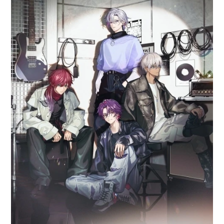
アニメ映画一覧
実写化映画一覧
今期アニメ曜日別一覧
春アニメ
夏アニメ
秋アニメ
冬アニメ
男性声優/女性声優一覧
FOLLOW US