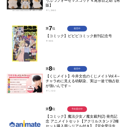
うぶつフォーゼマスコット 4.尾形百之助【再
販】
￥1,980
7
第
位
発売中
【コミック】ビビビコミック創刊記念号
￥935
8
第
位
発売中
【くじメイト】今井文也のくじメイトVol.4～
チャラめに見える幼馴染、実は一途で独占欲
が強いんです～
￥1,100
9
第
位
予約受付中
【コミック】魔法少女ノ魔女裁判(2) 発売記
念 アニメイトセット【アクリルスタンド2種
セット購入用シリアル付き】【完全受注生