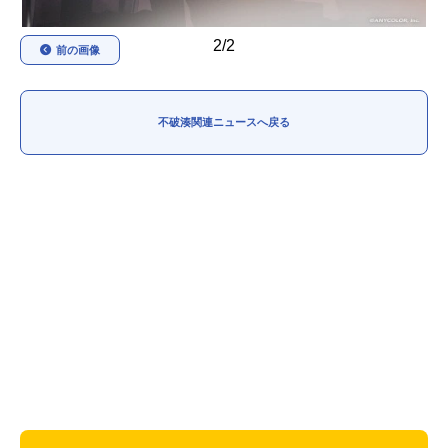
2/2
前の画像
不破湊関連ニュースへ戻る