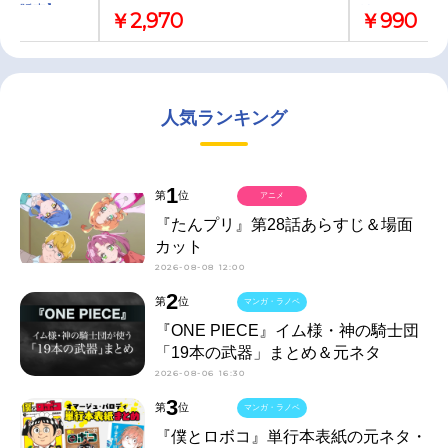
先行販売】
は&モフルン(
￥2,970
￥990
メイト先行販
人気ランキング
1
第
位
アニメ
『たんプリ』第28話あらすじ＆場面
カット
2026-08-08 12:00
2
第
位
マンガ・ラノベ
『ONE PIECE』イム様・神の騎士団
「19本の武器」まとめ＆元ネタ
2026-08-06 16:30
3
第
位
マンガ・ラノベ
『僕とロボコ』単行本表紙の元ネタ・