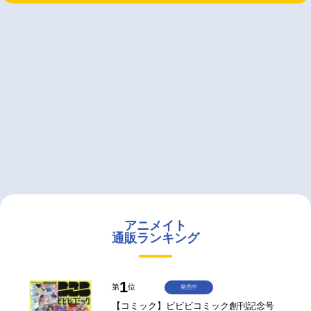
アニメイト
通販ランキング
1
第
位
発売中
【コミック】ビビビコミック創刊記念号