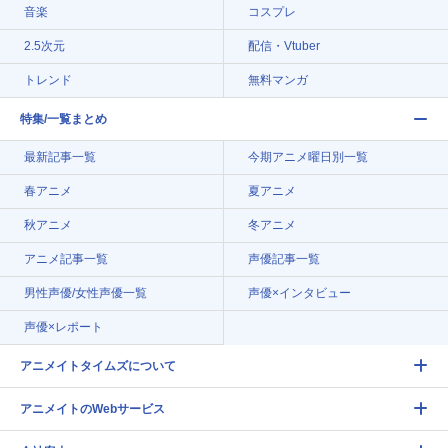
音楽
コスプレ
2.5次元
配信・Vtuber
トレンド
無料マンガ
特集/一覧まとめ
最新記事一覧
今期アニメ曜日別一覧
春アニメ
夏アニメ
秋アニメ
冬アニメ
アニメ記事一覧
声優記事一覧
男性声優/女性声優一覧
声優×インタビュー
声優×レポート
アニメイトタイムズについて
アニメイトのWebサービス