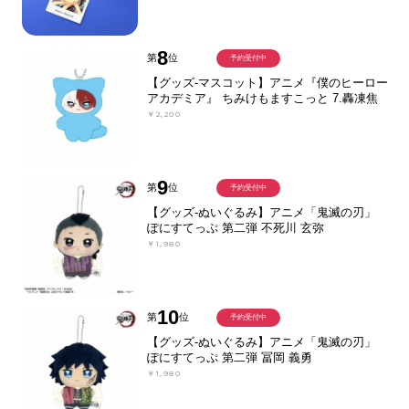
8
第
位
予約受付中
【グッズ-マスコット】アニメ『僕のヒーロー
アカデミア』 ちみけもますこっと 7.轟凍焦
￥2,200
9
第
位
予約受付中
【グッズ-ぬいぐるみ】アニメ「鬼滅の刃」
ぽにすてっぷ 第二弾 不死川 玄弥
￥1,980
10
第
位
予約受付中
【グッズ-ぬいぐるみ】アニメ「鬼滅の刃」
ぽにすてっぷ 第二弾 冨岡 義勇
￥1,980