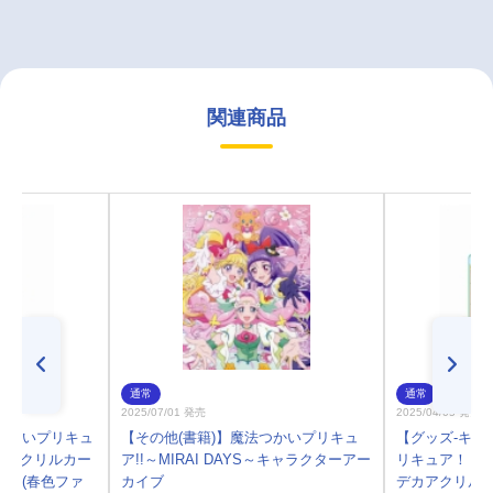
関連商品
通常
通常
2025/07/01 発売
2025/04/05 発売
つかいプリキュ
【その他(書籍)】魔法つかいプリキュ
【グッズ-キー
S～ アクリルカー
ア!!～MIRAI DAYS～キャラクターアー
リキュア！！～M
ルン(春色ファ
カイブ
デカアクリルキ