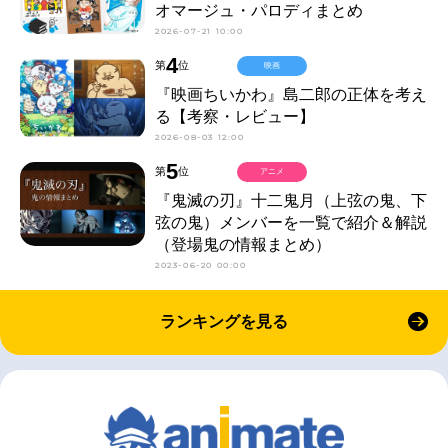
オマージュ・パロディまとめ
2026-07-21 10:00
4
第
位
映画
『映画ちいかわ』島二郎の正体を考え
る【考察・レビュー】
2026-08-03 12:00
5
第
位
アニメ
『鬼滅の刃』十二鬼月（上弦の鬼、下
弦の鬼）メンバーを一覧で紹介＆解説
（登場鬼の情報まとめ）
2023-06-20 00:00
ランキングを見る