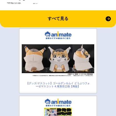
すべて見る
【グッズ-マスコット】ゴールデンカムイ どうぶつフォ
ーゼマスコット 4.尾形百之助【再販】