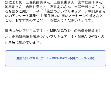
題歌まとめ｜五條真由美さん、工藤真由さん、宮本佳那子さん、
池田彩さん、吉田仁美さん、石井あみさん、吉武千颯さんらによ
アニメ映画一覧
実写化映画一覧
る名曲をご紹介！」や「『魔法つかいプリキュア！』朝日奈みら
いのアンケート募集中！ 誕生日のお祝いメッセージや好きなと
今期アニメ曜日別一覧
ころ、おすすめのエピソードを教えてください！」です。
春アニメ
夏アニメ
魔法つかいプリキュア！！～MIRAI DAYS～ の画像を揃えまし
た。高画質画像を魔法つかいプリキュア！！～MIRAI DAYS～の
秋アニメ
冬アニメ
記事毎に集めています。
男性声優/女性声優一覧
魔法つかいプリキュア！！～MIRAI DAYS～関連ニュースへ戻る
FOLLOW US