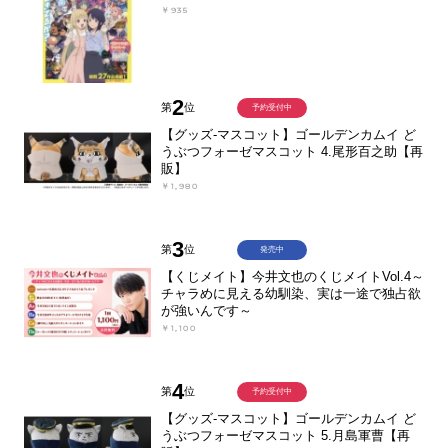
￥935
2
第
位
予約受付中
【グッズ-マスコット】ゴールデンカムイ ど
うぶつフォーゼマスコット 4.尾形百之助【再
販】
￥1,980
3
第
位
発売中
【くじメイト】今井文也のくじメイトVol.4～
チャラめに見える幼馴染、実は一途で独占欲
が強いんです～
￥1,100
4
第
位
予約受付中
【グッズ-マスコット】ゴールデンカムイ ど
うぶつフォーゼマスコット 5.月島軍曹【再