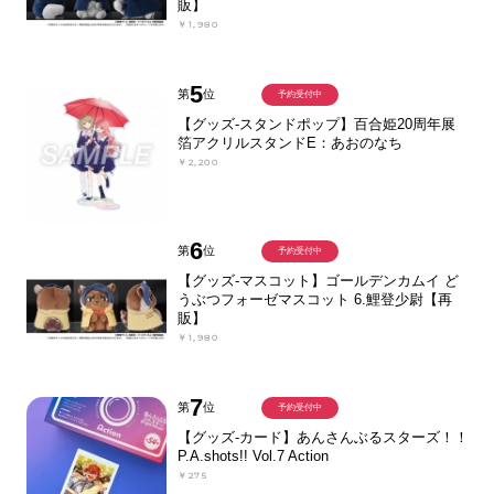
販】
￥1,980
5
第
位
予約受付中
【グッズ-スタンドポップ】百合姫20周年展
箔アクリルスタンドE：あおのなち
￥2,200
6
第
位
予約受付中
【グッズ-マスコット】ゴールデンカムイ ど
うぶつフォーゼマスコット 6.鯉登少尉【再
販】
￥1,980
7
第
位
予約受付中
【グッズ-カード】あんさんぶるスターズ！！
P.A.shots!! Vol.7 Action
￥275