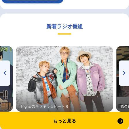
新着ラジオ番組
Trignalのキラキラ☆ビートＲ
森久
もっと見る