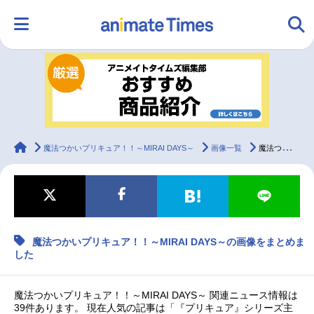
HOME
ランキング
アニメ
声優
ラジオ
みんなの声
グッズ
映画
animateTimes
魔法つかいプリキュア！！～MIRAI DAYS～
画像一覧
魔法つかいプリキュア！！～MIRAI DAYS～の画像をまとめました
マンガ・ラノベ
ゲーム・アプリ
音楽
コスプレ
魔法つかいプリキュア！！～MIRAI DAYS～の画像をまとめま
2.5次元
配信・Vtuber
トレンド
無料マンガ
した
最新記事一覧
魔法つかいプリキュア！！～MIRAI DAYS～ 関連ニュース情報は
39件あります。 現在人気の記事は「『プリキュア』シリーズ主
アニメ記事一覧
声優記事一覧