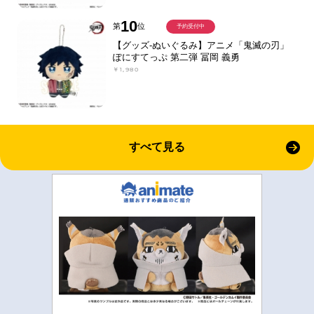
10
第
位
予約受付中
【グッズ-ぬいぐるみ】アニメ「鬼滅の刃」
ぽにすてっぷ 第二弾 冨岡 義勇
￥1,980
すべて見る