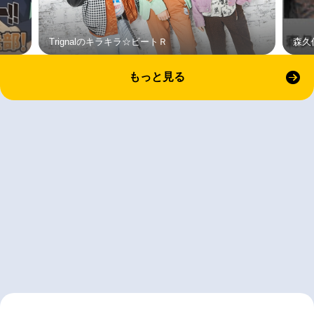
Trignalのキラキラ☆ビートＲ
森久
もっと見る