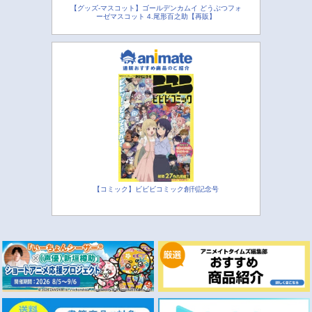
【グッズ-マスコット】ゴールデンカムイ どうぶつフォ
ーゼマスコット 4.尾形百之助【再販】
【コミック】ビビビコミック創刊記念号