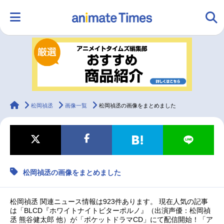
HOME
ランキング
アニメ
声優
ラジオ
みんなの声
グッズ
映画
animateTimes
松岡禎丞
画像一覧
松岡禎丞の画像をまとめました
マンガ・ラノベ
ゲーム・アプリ
音楽
コスプレ
松岡禎丞の画像をまとめました
2.5次元
配信・Vtuber
トレンド
無料マンガ
最新記事一覧
松岡禎丞 関連ニュース情報は923件あります。 現在人気の記事
は「BLCD『ホワイトナイトビターポルノ』（出演声優：松岡禎
丞 熊谷健太郎 他）が「ポケットドラマCD」にて配信開始！「ア
アニメ記事一覧
声優記事一覧