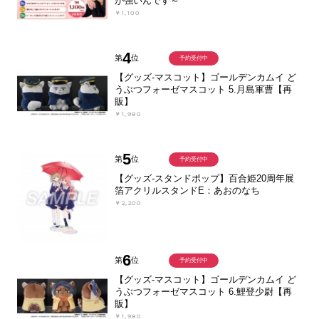
が強いんです～
￥1,100
4
第
位
予約受付中
【グッズ-マスコット】ゴールデンカムイ ど
うぶつフォーゼマスコット 5.月島軍曹【再
販】
￥1,980
5
第
位
予約受付中
【グッズ-スタンドポップ】百合姫20周年展
箔アクリルスタンドE：あおのなち
￥2,200
6
第
位
予約受付中
【グッズ-マスコット】ゴールデンカムイ ど
うぶつフォーゼマスコット 6.鯉登少尉【再
販】
￥1,980