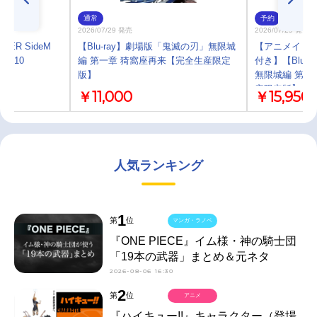
通常
予約
2026/07/29 発売
2026/07/29 発売
TER SideM
【Blu-ray】劇場版「鬼滅の刃」無限城
【アニメイト限
ES 10
編 第一章 猗窩座再来【完全生産限定
付き】【Blu-
版】
無限城編 第一
産限定版】ア
￥11,000
￥15,950
人気ランキング
1
第
位
マンガ・ラノベ
『ONE PIECE』イム様・神の騎士団
「19本の武器」まとめ＆元ネタ
2026-08-06 16:30
2
第
位
アニメ
『ハイキュー!!』キャラクター（登場