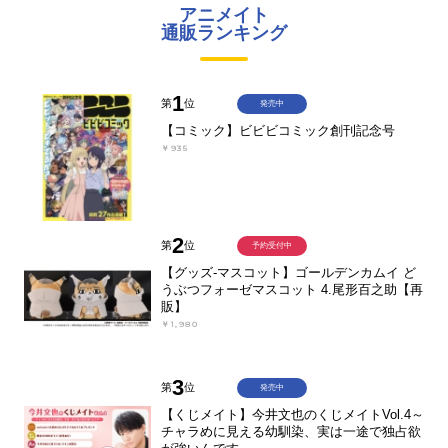
アニメイト
通販ランキング
1
第
位
発売中
【コミック】ビビビコミック創刊記念号
￥935
2
第
位
予約受付中
【グッズ-マスコット】ゴールデンカムイ ど
うぶつフォーゼマスコット 4.尾形百之助【再
販】
￥1,980
3
第
位
発売中
【くじメイト】今井文也のくじメイトVol.4～
チャラめに見える幼馴染、実は一途で独占欲