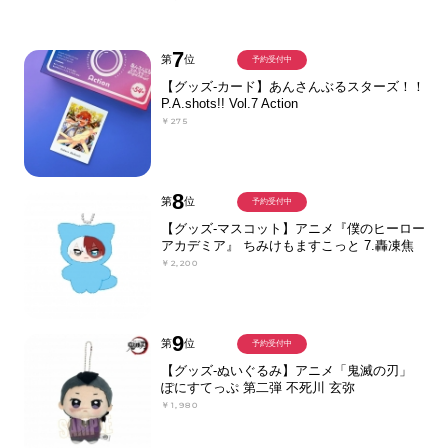
7
第
位
予約受付中
【グッズ-カード】あんさんぶるスターズ！！
P.A.shots!! Vol.7 Action
￥275
8
第
位
予約受付中
【グッズ-マスコット】アニメ『僕のヒーロー
アカデミア』 ちみけもますこっと 7.轟凍焦
￥2,200
9
第
位
予約受付中
【グッズ-ぬいぐるみ】アニメ「鬼滅の刃」
ぽにすてっぷ 第二弾 不死川 玄弥
￥1,980