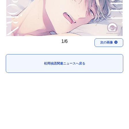
1/6
次の画像
松岡禎丞関連ニュースへ戻る