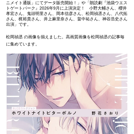
ニメイト通販」にてデータ販売開始！」や「朗読劇『池袋ウエス
トゲートパーク』2026年9月に上演決定！ 小野大輔さん、櫻井
アニメ映画一覧
実写化映画一覧
孝宏さん、鬼頭明里さん、岡本信彦さん、松岡禎丞さん、八代拓
さん、梶裕貴さん、井上麻里奈さん、畠中祐さん、神谷浩史さん
今期アニメ曜日別一覧
出演」です。
春アニメ
夏アニメ
松岡禎丞 の画像を揃えました。高画質画像を松岡禎丞の記事毎
に集めています。
秋アニメ
冬アニメ
男性声優/女性声優一覧
FOLLOW US