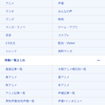
アニメ
声優
ラジオ
みんなの声
グッズ
映画
マンガ・ラノベ
ゲーム・アプリ
音楽
コスプレ
2.5次元
配信・Vtuber
トレンド
無料マンガ
特集/一覧まとめ
最新記事一覧
今期アニメ曜日別一覧
春アニメ
夏アニメ
秋アニメ
冬アニメ
アニメ記事一覧
声優記事一覧
男性声優/女性声優一覧
声優×インタビュー