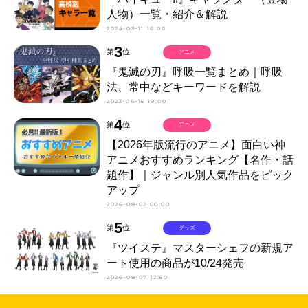
人物）一覧・紹介＆解説
2024-03-11 16:00
3
第
位
アニメ
『鬼滅の刃』呼吸一覧まとめ｜呼吸
法、常中などキーワードを解説
2023-06-15 19:00
4
第
位
アニメ
【2026年版流行のアニメ】面白い神
アニメおすすめランキング【名作・話
題作】｜ジャンル別人気作品をピック
アップ
2026-08-02 00:00
5
第
位
グッズ
『ツイステ』マスターシェフの新規ア
ート使用の商品が10/24発売
2026-08-07 12:50