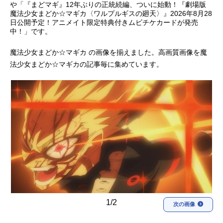
や「『まどマギ』12年ぶりの正統続編、ついに始動！『劇場版
魔法少女まどか☆マギカ〈ワルプルギスの廻天〉』2026年8月28
アニメ映画一覧
実写化映画一覧
日公開予定！アニメイト限定特典付きムビチケカードが発売
中！」です。
今期アニメ曜日別一覧
魔法少女まどか☆マギカ の画像を揃えました。高画質画像を魔
春アニメ
夏アニメ
法少女まどか☆マギカの記事毎に集めています。
秋アニメ
冬アニメ
男性声優/女性声優一覧
FOLLOW US
1/2
次の画像