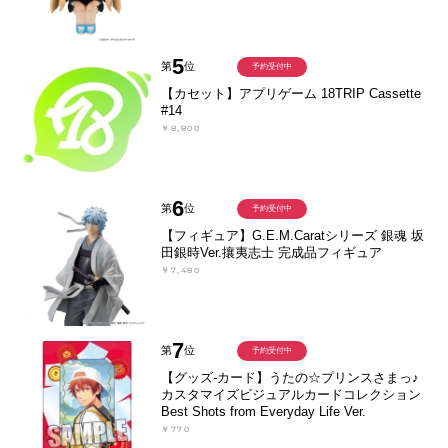
5
第
位
予約受付中
【カセット】アプリゲーム 18TRIP Cassette
#14
￥8,800
6
第
位
予約受付中
【フィギュア】G.E.M.Caratシリーズ 銀魂 坂
田銀時Ver.攘夷志士 完成品フィギュア
￥7,480
7
第
位
予約受付中
【グッズ-カード】うたの☆プリンスさまっ♪
カスタマイズビジュアルカードコレクション
Best Shots from Everyday Life Ver.
￥770