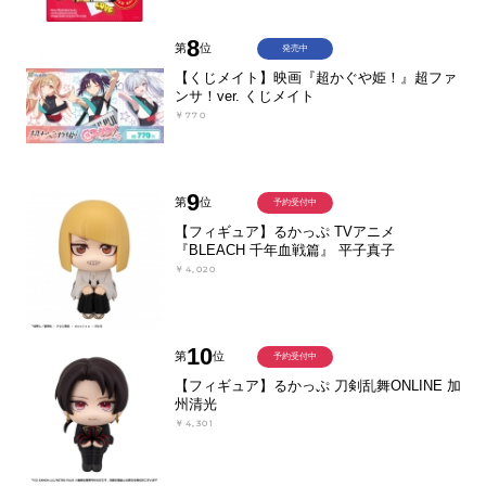
8
第
位
発売中
【くじメイト】映画『超かぐや姫！』超ファ
ンサ！ver. くじメイト
￥770
9
第
位
予約受付中
【フィギュア】るかっぷ TVアニメ
『BLEACH 千年血戦篇』 平子真子
￥4,020
10
第
位
予約受付中
【フィギュア】るかっぷ 刀剣乱舞ONLINE 加
州清光
￥4,301