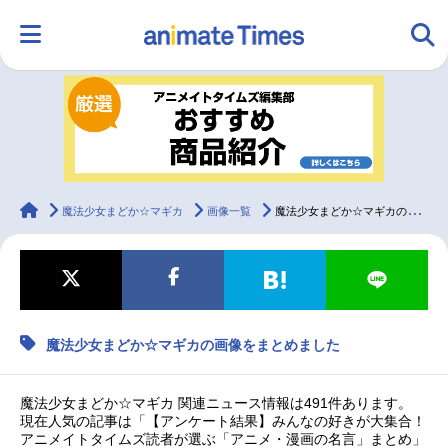
HOME
ランキング
アニメ
声優
ラジオ
みんなの声
グッズ
映画
animateTimes
魔法少女まどか☆マギカ
画像一覧
魔法少女まどか☆マギカの画像をまとめました
マンガ・ラノベ
ゲーム・アプリ
音楽
コスプレ
魔法少女まどか☆マギカの画像をまとめました
2.5次元
配信・Vtuber
トレンド
無料マンガ
最新記事一覧
魔法少女まどか☆マギカ 関連ニュース情報は491件あります。
現在人気の記事は「【アンケート結果】みんなの好きが大集合！
アニメイトタイムズ読者が選ぶ「アニメ・漫画の名言」まとめ」
アニメ記事一覧
声優記事一覧