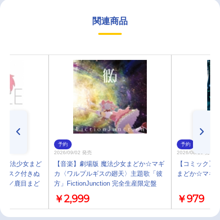
関連商品
予約
予約
2026/09/02 発売
2026/08/10 発売
】魔法少女まど
【音楽】劇場版 魔法少女まどか☆マギ
【コミック】マ
アイマスク付きぬ
カ〈ワルプルギスの廻天〉主題歌「彼
まどか☆マギカ外
us／鹿目まど
方」FictionJunction 完全生産限定盤
￥2,999
￥979