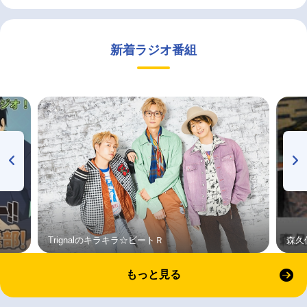
新着ラジオ番組
Trignalのキラキラ☆ビートＲ
森久
もっと見る