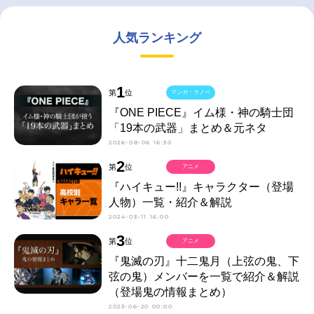
人気ランキング
1
第
位
マンガ・ラノベ
『ONE PIECE』イム様・神の騎士団
「19本の武器」まとめ＆元ネタ
2026-08-06 16:30
2
第
位
アニメ
『ハイキュー!!』キャラクター（登場
人物）一覧・紹介＆解説
2024-03-11 16:00
3
第
位
アニメ
『鬼滅の刃』十二鬼月（上弦の鬼、下
弦の鬼）メンバーを一覧で紹介＆解説
（登場鬼の情報まとめ）
2023-06-20 00:00