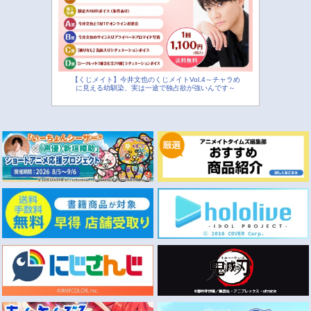
【くじメイト】今井文也のくじメイトVol.4～チャラめ
に見える幼馴染、実は一途で独占欲が強いんです～