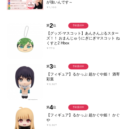
が強いんです～
￥1,100
2
第
位
予約受付中
【グッズ-マスコット】あんさんぶるスター
ズ！！ おまんじゅうにぎにぎマスコット ね
くすと2 Hbox
￥770
3
第
位
予約受付中
【フィギュア】るかっぷ 超かぐや姫！ 酒寄
彩葉
￥3,927
4
第
位
予約受付中
【フィギュア】るかっぷ 超かぐや姫！ かぐ
や
￥3,927