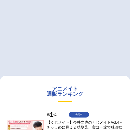
アニメイト
通販ランキング
1
第
位
発売中
【くじメイト】今井文也のくじメイトVol.4～
チャラめに見える幼馴染、実は一途で独占欲