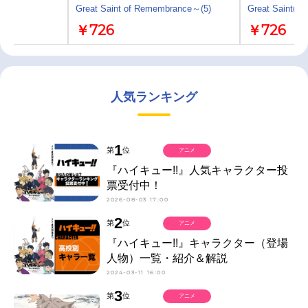
Great Saint of Remembrance～(5)
Great Saint(14)
￥726
￥726
人気ランキング
1
第
位
アニメ
『ハイキュー!!』人気キャラクター投
票受付中！
2026-08-03 17:00
2
第
位
アニメ
『ハイキュー!!』キャラクター（登場
人物）一覧・紹介＆解説
2024-03-11 16:00
3
第
位
アニメ