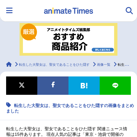
HOME
ランキング
アニメ
声優
ラジオ
みんなの声
グッズ
映画
animateTimes
転生した大聖女は、聖女であることをひた隠す
画像一覧
転生した大聖女は、聖女であることをひた隠すの画像をまとめました
マンガ・ラノベ
ゲーム・アプリ
音楽
コスプレ
転生した大聖女は、聖女であることをひた隠すの画像をまとめ
2.5次元
配信・Vtuber
トレンド
無料マンガ
ました
最新記事一覧
転生した大聖女は、聖女であることをひた隠す 関連ニュース情
報は15件あります。 現在人気の記事は「東京・池袋で開催の
アニメ記事一覧
声優記事一覧