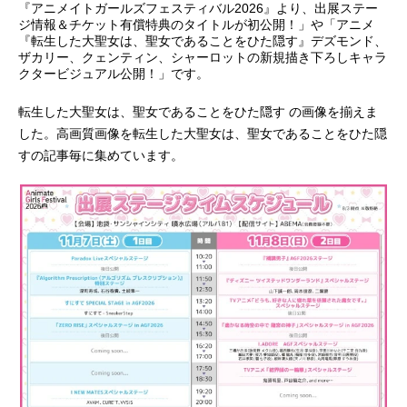
『アニメイトガールズフェスティバル2026』より、出展ステー
ジ情報＆チケット有償特典のタイトルが初公開！」や「アニメ
アニメ映画一覧
実写化映画一覧
『転生した大聖女は、聖女であることをひた隠す』デズモンド、
ザカリー、クェンティン、シャーロットの新規描き下ろしキャラ
今期アニメ曜日別一覧
クタービジュアル公開！」です。
春アニメ
夏アニメ
転生した大聖女は、聖女であることをひた隠す の画像を揃えま
した。高画質画像を転生した大聖女は、聖女であることをひた隠
秋アニメ
冬アニメ
すの記事毎に集めています。
男性声優/女性声優一覧
FOLLOW US