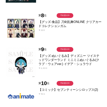
8
第
位
予約受付中
【グッズ-食品】刀剣乱舞ONLINE クリアカー
ドコレクションガム
￥220
9
第
位
予約受付中
【グッズ-ぬいぐるみ】ディズニー ツイステ
ッドワンダーランド ミニミニぬいぐるみ(ク
ラブ・ウェアver.) イデア・シュラウド
￥2,500
10
第
位
予約受付中
【コミック】セブンティーンシロップス(2)
￥924