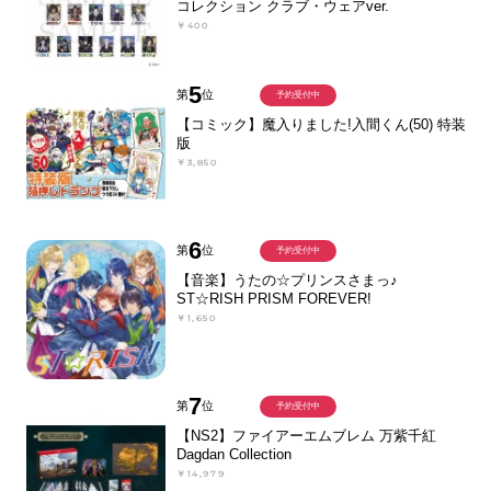
コレクション クラブ・ウェアver.
￥400
5
第
位
予約受付中
【コミック】魔入りました!入間くん(50) 特装
版
￥3,850
6
第
位
予約受付中
【音楽】うたの☆プリンスさまっ♪
ST☆RISH PRISM FOREVER!
￥1,650
7
第
位
予約受付中
【NS2】ファイアーエムブレム 万紫千紅
Dagdan Collection
￥14,979