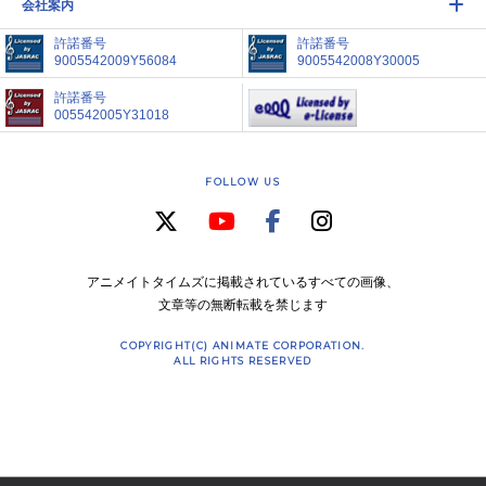
会社案内
許諾番号
許諾番号
9005542009Y56084
9005542008Y30005
許諾番号
005542005Y31018
FOLLOW US
アニメイトタイムズに掲載されているすべての画像、
文章等の無断転載を禁じます
COPYRIGHT(C) ANIMATE CORPORATION.
ALL RIGHTS RESERVED