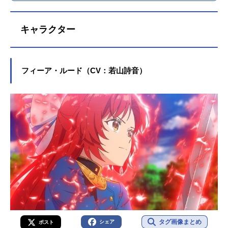
キャラクター
フィーア・ルード（CV：若山詩音）
タグ画像まとめ
シェア
ポスト