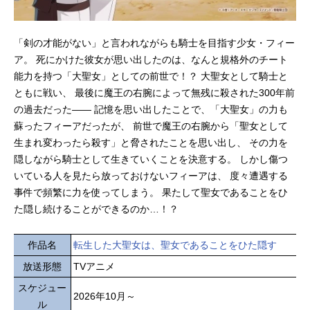
「剣の才能がない」と言われながらも騎士を目指す少女・フィー
ア。 死にかけた彼女が思い出したのは、なんと規格外のチート
能力を持つ「大聖女」としての前世で！？ 大聖女として騎士と
ともに戦い、 最後に魔王の右腕によって無残に殺された300年前
の過去だった―― 記憶を思い出したことで、「大聖女」の力も
蘇ったフィーアだったが、 前世で魔王の右腕から「聖女として
生まれ変わったら殺す」と脅されたことを思い出し、 その力を
隠しながら騎士として生きていくことを決意する。 しかし傷つ
いている人を見たら放っておけないフィーアは、 度々遭遇する
事件で頻繁に力を使ってしまう。 果たして聖女であることをひ
た隠し続けることができるのか…！？
作品名
転生した大聖女は、聖女であることをひた隠す
放送形態
TVアニメ
スケジュー
2026年10月～
ル