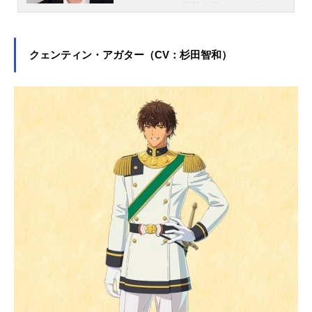
こちらでは、濱野大輝さんのプロフ
ィールと関連記事を紹介します。
クェンティン・アガター（CV：杉田智和）