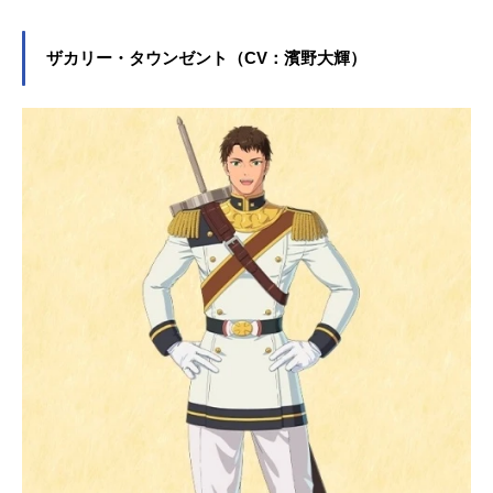
役をはじめ、『ザ・スーパーマリオ
ブラザーズ・ムービー』のルイージ
役など、人気作品のキャラクターを
ザカリー・タウンゼント（CV：濱野大輝）
多く演じています。こちらでは、畠
中祐さんのオススメ記事をご紹介！