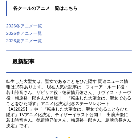
各クールのアニメ一覧はこちら
2026冬アニメ一覧
2026春アニメ一覧
2026夏アニメ一覧
最新記事
転生した大聖女は、聖女であることをひた隠す 関連ニュース情
報は15件あります。 現在人気の記事は「フィーア・ルード役・
若山詩音さん、ザビリア役・徳留慎乃佑さん、サヴィス・ナーヴ
役・梅原裕一郎さんが登壇！ 『転生した大聖女は、聖女である
ことをひた隠す』アニメ化決定記念ステージレポート
【AJ2025】」や「『転生した大聖女は、聖女であることをひた
隠す』TVアニメ化決定、ティザーイラスト公開！ 出演声優に
若山詩音さん、徳留慎乃佑さん、梅原裕一郎さん、島﨑信長さん
決定」です。