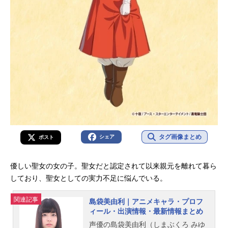
タグ画像まとめ
シェア
ポスト
優しい聖女の女の子。聖女だと認定されて以来親元を離れて暮ら
しており、聖女としての実力不足に悩んでいる。
関連記事
島袋美由利｜アニメキャラ・プロフ
ィール・出演情報・最新情報まとめ
声優の島袋美由利（しまぶくろ みゆ