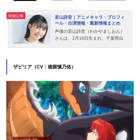
関連記事
若山詩音｜アニメキャラ・プロフィ
ール・出演情報・最新情報まとめ
声優の若山詩音（わかやましおん）
さんは、2月10日生まれ、千葉県出
身。『ダンダダン』の綾瀬桃役をは
じめ、『リコリス・リコイル』の井
ノ上たきな役など、人気作品のキャ
ラクターを多く演じています。こち
ザビリア（CV：徳留慎乃佑）
らでは、若山詩音さんのプロフィー
ルと関連記事を紹介します。