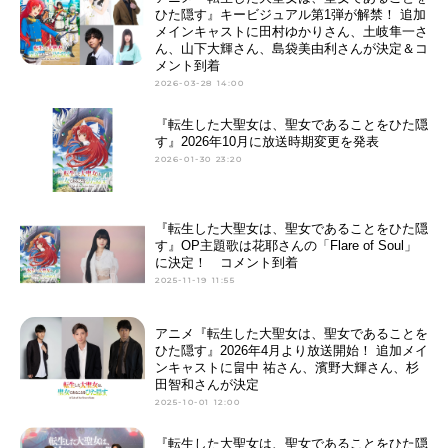
ひた隠す』キービジュアル第1弾が解禁！ 追加
メインキャストに田村ゆかりさん、土岐隼一さ
ん、山下大輝さん、島袋美由利さんが決定＆コ
メント到着
2026-03-28 14:00
『転生した大聖女は、聖女であることをひた隠
す』2026年10月に放送時期変更を発表
2026-01-30 23:20
『転生した大聖女は、聖女であることをひた隠
す』OP主題歌は花耶さんの「Flare of Soul」
に決定！ コメント到着
2025-11-19 11:55
アニメ『転生した大聖女は、聖女であることを
ひた隠す』2026年4月より放送開始！ 追加メイ
ンキャストに畠中 祐さん、濱野大輝さん、杉
田智和さんが決定
2025-10-01 12:00
『転生した大聖女は、聖女であることをひた隠