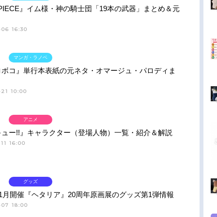
 PIECE』イム様・神の騎士団「19本の武器」まとめ＆元
06 16:30
マンガ・ラノベ
ロボコ』単行本表紙の元ネタ・オマージュ・パロディま
21 10:00
アニメ
ュー!!』キャラクター（登場人物）一覧・紹介＆解説
11 16:00
グッズ
11月開催『ヘタリア』20周年原画展のグッズ第1弾情報
-07 18:00