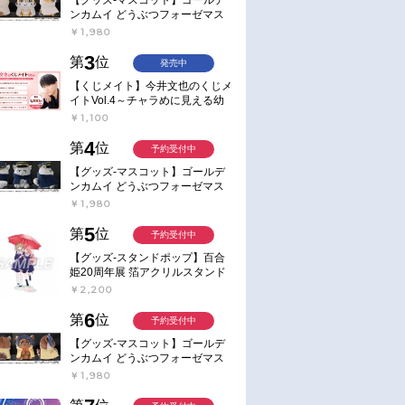
ンカムイ どうぶつフォーゼマス
コット 4.尾形百之助【再販】
￥1,980
3
第
位
発売中
【くじメイト】今井文也のくじメ
イトVol.4～チャラめに見える幼
馴染、実は一途で独占欲が強いん
￥1,100
です～
4
第
位
予約受付中
【グッズ-マスコット】ゴールデ
ンカムイ どうぶつフォーゼマス
コット 5.月島軍曹【再販】
￥1,980
5
第
位
予約受付中
【グッズ-スタンドポップ】百合
姫20周年展 箔アクリルスタンド
E：あおのなち
￥2,200
6
第
位
予約受付中
【グッズ-マスコット】ゴールデ
ンカムイ どうぶつフォーゼマス
コット 6.鯉登少尉【再販】
￥1,980