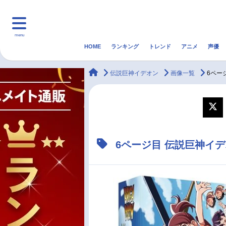
menu
HOME
ランキング
トレンド
アニメ
声優
HOME
ランキング
アニ
animateTimes
伝説巨神イデオン
画像一覧
6ペー
マンガ・ラノベ
ゲーム・アプリ
音楽
最新記事一覧
6ページ目 伝説巨神イ
アニメ記事一覧
声優記事一覧