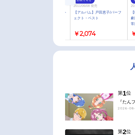
2012/07/04 発売
2011/06/08 発売
20
【アルバム】スーパーロボット
【アルバム】戸田恵子/パーフ
【
大戦 ボーカルコレクション2
ェクト・ベスト
劇
常
￥3,417
￥2,074
￥
1
第
位
『たん
2026-08
2
第
位