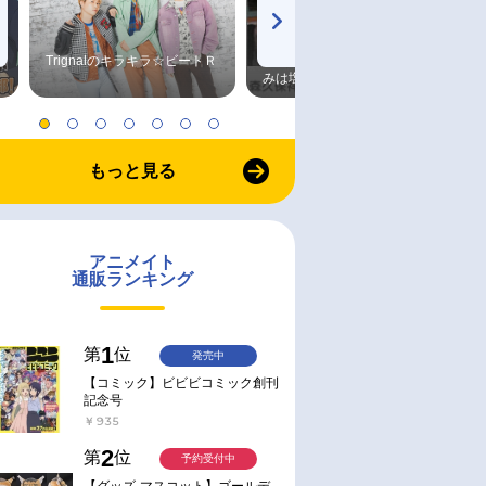
2024/03/28 発売
2022/04/05 発売
)】富野由悠季論
【ムック】サンライズ・メカニ
【ムック】キャラクター・
Trignalのキラキラ☆ビートＲ
森久保祥太郎×浪川大輔 つま
ック列伝 ダブル・リバイバル
モデル・アーカイブVol.001
みは塩だけ
編
￥3,300
￥2,970
もっと見る
アニメイト
通販ランキング
1
第
位
発売中
【コミック】ビビビコミック創刊
記念号
￥935
2
第
位
予約受付中
【グッズ-マスコット】ゴールデ