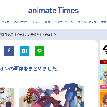
ラジオ
みんなの声
グッズ
映画
マンガ・ラノベ
ゲーム・アプリ
音楽
メ
声優
ラジオ
み
ジ目 伝説巨神イデオンの画像をまとめました
コスプレ
2.5次元
配信
アニメ映画一覧
今期アニメ曜日別一覧
デオンの画像をまとめました
実写化映画一覧
春アニメ
男性声優/女性声優一覧
夏アニメ
FOLLOW US