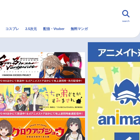
search
コスプレ
2.5次元
配信・Vtuber
無料マンガ
んなの声
グッズ
映画
・Vtuber
トレンド
無料マンガ
秋アニメ
冬アニメ