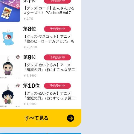
7
第
位
予約受付中
【グッズ-カード】あんさんぶる
スターズ！！ P.A.shots!! Vol.7
Action
￥275
8
第
位
予約受付中
【グッズ-マスコット】アニメ
『僕のヒーローアカデミア』 ち
みけもますこっと 7.轟凍焦
￥2,200
9
第
位
予約受付中
【グッズ-ぬいぐるみ】アニメ
「鬼滅の刃」 ぽにすてっぷ 第二
弾 不死川 玄弥
￥1,980
10
第
位
予約受付中
【グッズ-ぬいぐるみ】アニメ
「鬼滅の刃」 ぽにすてっぷ 第二
弾 冨岡 義勇
￥1,980
すべて見る