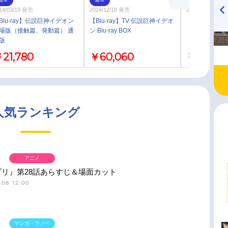
14/03/19 発売
2024/12/18 発売
2025/03/21 発売
Blu-ray】伝説巨神イデオン
【Blu-ray】TV 伝説巨神イデオ
【その他(書籍
TVアニメ『戦隊大失格』
ハイキュー!! 烏野高校放送部!
場版（接触篇、発動篇） 通
ン Blu-ray BOX
radio 大直会 2nd season
版
21,780
￥60,060
￥2,640
人気ランキング
アニメ
プリ』第28話あらすじ＆場面カット
-08 12:00
マンガ・ラノベ