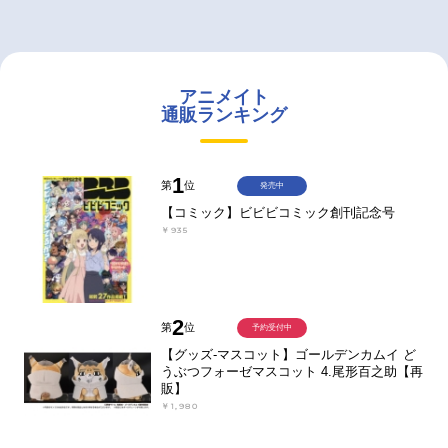
アニメイト
通販ランキング
1
第
位
発売中
【コミック】ビビビコミック創刊記念号
￥935
2
第
位
予約受付中
【グッズ-マスコット】ゴールデンカムイ ど
うぶつフォーゼマスコット 4.尾形百之助【再
販】
￥1,980