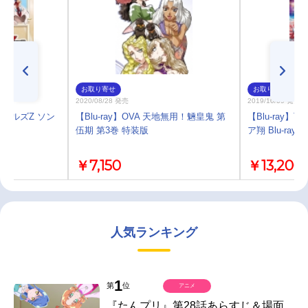
お取り寄せ
お取り寄せ
2020/08/28 発売
2019/10/09 発売
ールズZ ソン
【Blu-ray】OVA 天地無用！魎皇鬼 第
【Blu-ray】
伍期 第3巻 特装版
ア翔 Blu-ray B
￥7,150
￥13,200
人気ランキング
1
第
位
アニメ
『たんプリ』第28話あらすじ＆場面