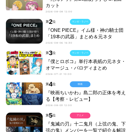
カット
2026-08-08 12:00
2
第
位
マンガ・ラノベ
『ONE PIECE』イム様・神の騎士団
「19本の武器」まとめ＆元ネタ
2026-08-06 16:30
3
第
位
マンガ・ラノベ
『僕とロボコ』単行本表紙の元ネタ・
オマージュ・パロディまとめ
2026-07-21 10:00
4
第
位
映画
『映画ちいかわ』島二郎の正体を考え
る【考察・レビュー】
2026-08-03 12:00
5
第
位
アニメ
『鬼滅の刃』十二鬼月（上弦の鬼、下
弦の鬼）メンバーを一覧で紹介＆解説