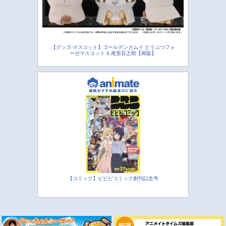
【グッズ-マスコット】ゴールデンカムイ どうぶつフォ
ーゼマスコット 4.尾形百之助【再販】
【コミック】ビビビコミック創刊記念号