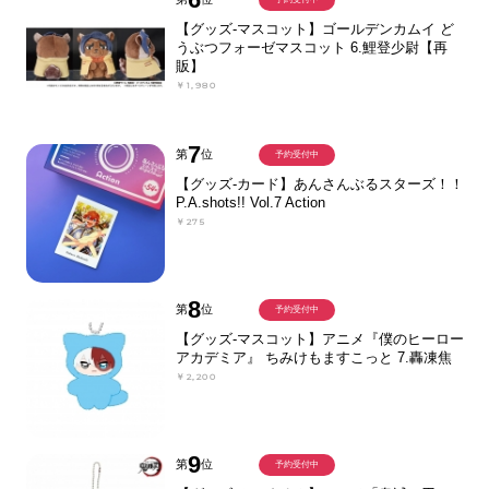
【グッズ-マスコット】ゴールデンカムイ ど
うぶつフォーゼマスコット 6.鯉登少尉【再
販】
￥1,980
7
第
位
予約受付中
【グッズ-カード】あんさんぶるスターズ！！
P.A.shots!! Vol.7 Action
￥275
8
第
位
予約受付中
【グッズ-マスコット】アニメ『僕のヒーロー
アカデミア』 ちみけもますこっと 7.轟凍焦
￥2,200
9
第
位
予約受付中