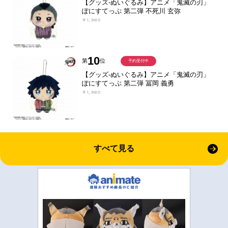
【グッズ-ぬいぐるみ】アニメ「鬼滅の刃」
ぽにすてっぷ 第二弾 不死川 玄弥
￥1,980
10
第
位
予約受付中
【グッズ-ぬいぐるみ】アニメ「鬼滅の刃」
ぽにすてっぷ 第二弾 冨岡 義勇
￥1,980
すべて見る