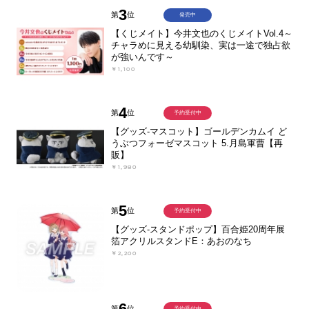
3
第
位
発売中
【くじメイト】今井文也のくじメイトVol.4～
チャラめに見える幼馴染、実は一途で独占欲
が強いんです～
￥1,100
4
第
位
予約受付中
【グッズ-マスコット】ゴールデンカムイ ど
うぶつフォーゼマスコット 5.月島軍曹【再
販】
￥1,980
5
第
位
予約受付中
【グッズ-スタンドポップ】百合姫20周年展
箔アクリルスタンドE：あおのなち
￥2,200
6
第
位
予約受付中