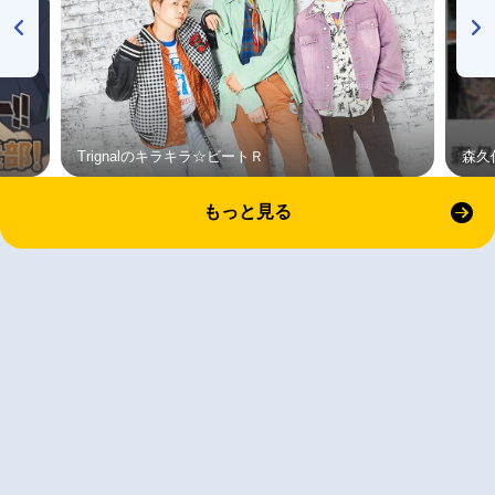
Trignalのキラキラ☆ビートＲ
森久
もっと見る