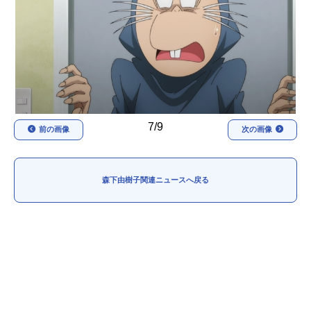
アニメ映画一覧
実写化映画一覧
今期アニメ曜日別一覧
春アニメ
夏アニメ
秋アニメ
冬アニメ
7/9
前の画像
次の画像
男性声優/女性声優一覧
FOLLOW US
森下由樹子関連ニュースへ戻る