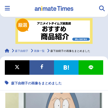
HOME
ランキング
アニメ
声優
ラジオ
みんなの声
グッズ
映画
animateTimes
森下由樹子
画像一覧
森下由樹子の画像をまとめました
マンガ・ラノベ
ゲーム・アプリ
音楽
コスプレ
森下由樹子の画像をまとめました
2.5次元
配信・Vtuber
トレンド
無料マンガ
最新記事一覧
アニメ記事一覧
声優記事一覧