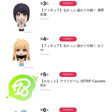
3
第
位
予約受付中
【フィギュア】るかっぷ 超かぐや姫！ 酒寄
彩葉
￥3,927
4
第
位
予約受付中
【フィギュア】るかっぷ 超かぐや姫！ かぐ
や
￥3,927
5
第
位
予約受付中
【カセット】アプリゲーム 18TRIP Cassette
#14
￥8,800
6
第
位
予約受付中