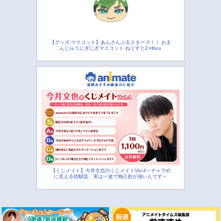
【グッズ-マスコット】あんさんぶるスターズ！！ おま
んじゅうにぎにぎマスコット ねくすと2 Hbox
【くじメイト】今井文也のくじメイトVol.4～チャラめ
に見える幼馴染、実は一途で独占欲が強いんです～