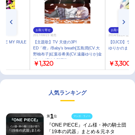
お取り寄せ
お取り寄せ
2017/08/23 発売
2014/12/24 発売
LE MY RULE
【主題歌】TV 天使の3P!
【DJCD】ラ
ED「楔」/Baby's breath[五島潤(CV.大
ゆりかのまじ
野柚布子)紅葉谷希美(CV.遠藤ゆりか)金
城そら(CV.古賀葵)]
￥1,320
￥3,300
人気ランキング
1
第
位
マンガ・ラノベ
『ONE PIECE』イム様・神の騎士団
「19本の武器」まとめ＆元ネタ