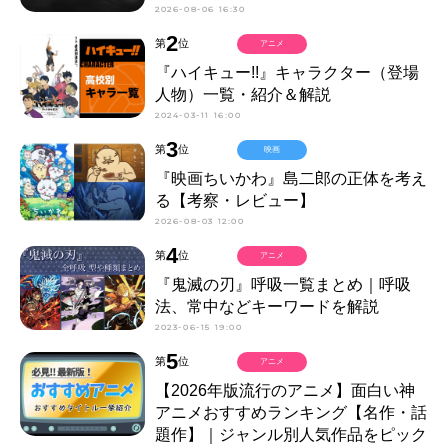
2026-08-06 16:30
2
第
位
アニメ
『ハイキュー!!』キャラクター（登場
人物）一覧・紹介＆解説
2024-03-11 16:00
3
第
位
映画
『映画ちいかわ』島二郎の正体を考え
る【考察・レビュー】
2026-08-03 12:00
4
第
位
アニメ
『鬼滅の刃』呼吸一覧まとめ｜呼吸
法、常中などキーワードを解説
2023-06-15 19:00
5
第
位
アニメ
【2026年版流行のアニメ】面白い神
アニメおすすめランキング【名作・話
題作】｜ジャンル別人気作品をピック