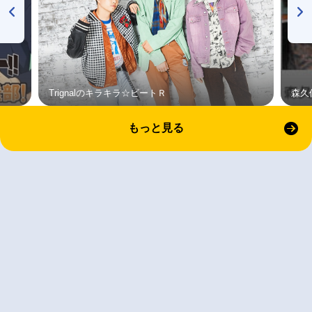
Trignalのキラキラ☆ビートＲ
森久
もっと見る