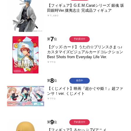
【フィギュア】G.E.M.Caratシリーズ 銀魂 坂
田銀時Ver.攘夷志士 完成品フィギュア
￥7,480
7
第
位
予約受付中
【グッズ-カード】うたの☆プリンスさまっ♪
カスタマイズビジュアルカードコレクション
Best Shots from Everyday Life Ver.
￥770
8
第
位
発売中
【くじメイト】映画『超かぐや姫！』超ファ
ンサ！ver. くじメイト
￥770
9
第
位
予約受付中
【フィギュア】るかっぷ TVアニメ