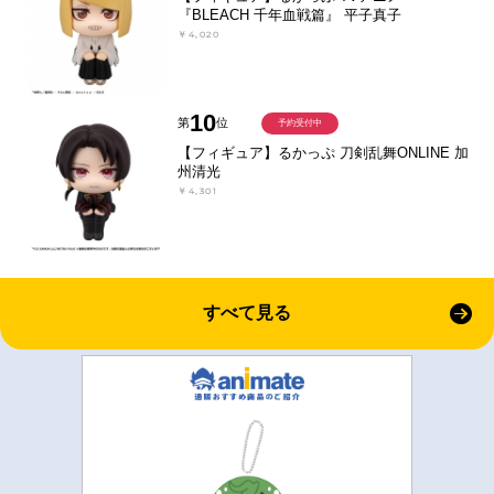
『BLEACH 千年血戦篇』 平子真子
￥4,020
10
第
位
予約受付中
【フィギュア】るかっぷ 刀剣乱舞ONLINE 加
州清光
￥4,301
すべて見る