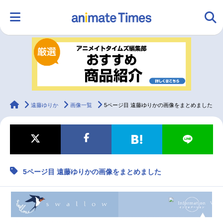
HOME
ランキング
アニメ
声優
ラジオ
みんなの声
グッズ
映画
animateTimes
遠藤ゆりか
画像一覧
5ページ目 遠藤ゆりかの画像をまとめました
マンガ・ラノベ
ゲーム・アプリ
音楽
コスプレ
5ページ目 遠藤ゆりかの画像をまとめました
2.5次元
配信・Vtuber
トレンド
無料マンガ
最新記事一覧
アニメ記事一覧
声優記事一覧