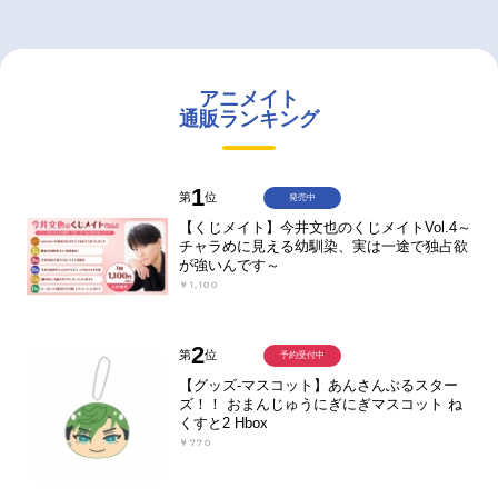
アニメイト
通販ランキング
1
第
位
発売中
【くじメイト】今井文也のくじメイトVol.4～
チャラめに見える幼馴染、実は一途で独占欲
が強いんです～
￥1,100
2
第
位
予約受付中
【グッズ-マスコット】あんさんぶるスター
ズ！！ おまんじゅうにぎにぎマスコット ね
くすと2 Hbox
￥770