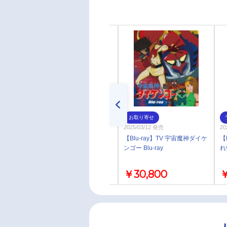
通常
お取り寄せ
2025/02/19 発売
2025/03/12 発売
20
【Blu-ray】ルパン三世 トワイ
【Blu-ray】TV 宇宙魔神ダイケ
【
ライトジェミニの秘密 Blu-ray
ンゴー Blu-ray
れ
￥4,400
￥30,800
￥