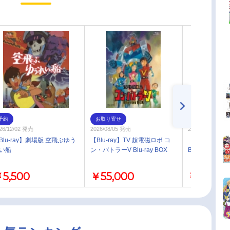
予約
お取り寄せ
即取り
26/12/02 発売
2026/08/05 発売
2026/03/25 発売
Blu-ray】劇場版 空飛ぶゆう
【Blu-ray】TV 超電磁ロボ コ
【Blu-ray】帝
い船
ン・バトラーV Blu-ray BOX
Blu-ray
5,500
￥55,000
￥11,880