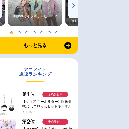
Trignalのキラキラ☆ビートＲ
森久保祥太郎×浪川大輔 つま
みは塩だけ
もっと見る
アニメイト
通販ランキング
1
第
位
予約受付中
【グッズ-キーホルダー】呪術廻
戦 ふわコロりんセットキーホル
ダー【アニメイト特典付】
￥1,100
2
第
位
予約受付中
【Blu-ray】『劇場版モノノ怪 第