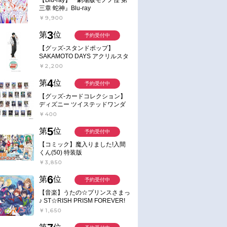
三章 蛇神』Blu-ray
￥9,900
3
第
位
予約受付中
【グッズ-スタンドポップ】
SAKAMOTO DAYS アクリルスタ
ンド～Sunny Afternoon～ 4.南雲
￥2,200
4
第
位
予約受付中
【グッズ-カードコレクション】
ディズニー ツイステッドワンダ
ーランド ランダムカードコレク
￥400
お取り寄せ
通常
ション クラブ・ウェアver.
2026/04/08 発売
2026/02/25 発売
5
第
位
予約受付中
都物語 Complete
【DVD】TV 激走ルーベンカイ
【Blu-ray】EMOTION BIG
【コミック】魔入りました!入間
ザー コレクターズＤＶＤ ＜
JACKET COLLECTION 宇
くん(50) 特装版
ＨＤリマスター版＞
艦ヤマト 完結編
￥3,850
￥24,200
￥8,580
6
第
位
予約受付中
【音楽】うたの☆プリンスさまっ
♪ ST☆RISH PRISM FOREVER!
￥1,650