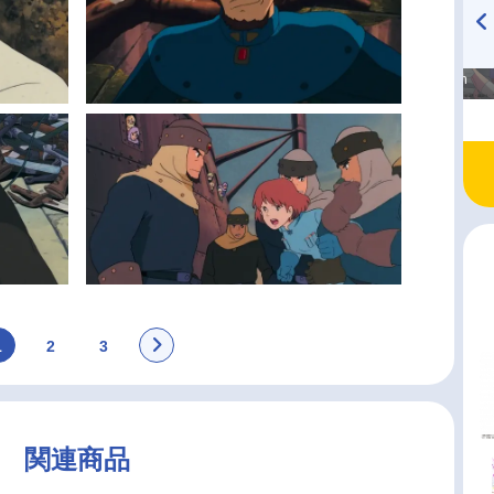
高橋美紀のおんぷの気持ち
TVアニメ『戦隊大失格』
♪ in アニメイトタイムズ
radio 大直会 2nd season
1
2
3
関連商品