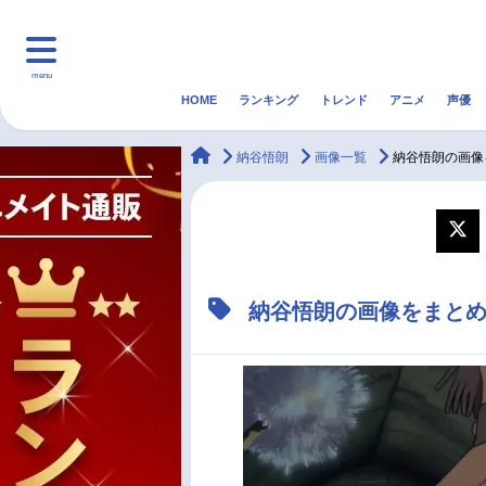
menu
HOME
ランキング
トレンド
アニメ
声優
HOME
ランキング
アニ
animateTimes
納谷悟朗
画像一覧
納谷悟朗の画像
マンガ・ラノベ
ゲーム・アプリ
音楽
最新記事一覧
納谷悟朗の画像をまと
アニメ記事一覧
声優記事一覧