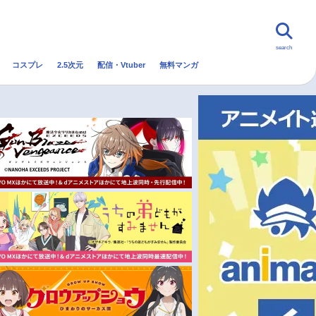
search
コスプレ
2.5次元
配信・Vtuber
無料マンガ
んなの声
グッズ
映画
・Vtuber
トレンド
無料マンガ
秋アニメ
冬アニメ