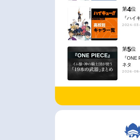
4
第
位
『ハイキ
2024-03-
5
第
位
『ONE
ネタ
2026-08-