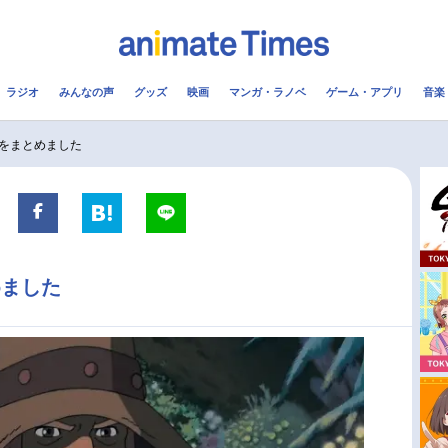
ラジオ
みんなの声
グッズ
映画
マンガ・ラノベ
ゲーム・アプリ
音楽
メ
声優
ラジオ
み
をまとめました
コスプレ
2.5次元
配信
アニメ映画一覧
今期アニメ曜日別一覧
めました
実写化映画一覧
春アニメ
男性声優/女性声優一覧
夏アニメ
FOLLOW US