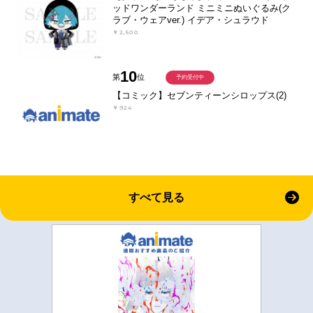
ッドワンダーランド ミニミニぬいぐるみ(ク
ラブ・ウェアver.) イデア・シュラウド
￥2,500
10
第
位
予約受付中
【コミック】セブンティーンシロップス(2)
￥924
すべて見る