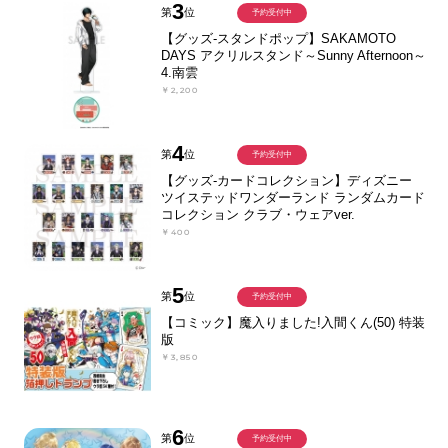
3
第
位
予約受付中
【グッズ-スタンドポップ】SAKAMOTO
DAYS アクリルスタンド～Sunny Afternoon～
4.南雲
￥2,200
4
第
位
予約受付中
【グッズ-カードコレクション】ディズニー
ツイステッドワンダーランド ランダムカード
コレクション クラブ・ウェアver.
￥400
5
第
位
予約受付中
【コミック】魔入りました!入間くん(50) 特装
版
￥3,850
6
第
位
予約受付中