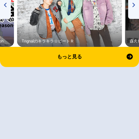
on
Trignalのキラキラ☆ビートＲ
森久
もっと見る