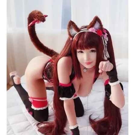
アニメ映画一覧
実写化映画一覧
今期アニメ曜日別一覧
春アニメ
夏アニメ
秋アニメ
冬アニメ
男性声優/女性声優一覧
FOLLOW US