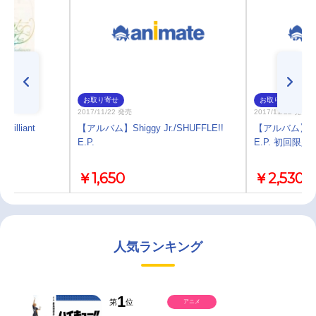
お取り寄せ
お取り寄せ
2017/11/22 発売
2017/11/22 発売
lliant
【アルバム】Shiggy Jr./SHUFFLE!!
【アルバム】Shigg
E.P.
E.P. 初回限定
￥1,650
￥2,530
人気ランキング
1
第
位
アニメ