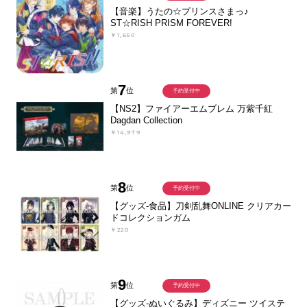
【音楽】うたの☆プリンスさまっ♪
ST☆RISH PRISM FOREVER!
￥1,650
7
第
位
予約受付中
【NS2】ファイアーエムブレム 万紫千紅
Dagdan Collection
￥14,979
8
第
位
予約受付中
【グッズ-食品】刀剣乱舞ONLINE クリアカー
ドコレクションガム
￥220
9
第
位
予約受付中
【グッズ-ぬいぐるみ】ディズニー ツイステ