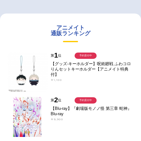
アニメイト
通販ランキング
1
第
位
予約受付中
【グッズ-キーホルダー】呪術廻戦 ふわコロ
りんセットキーホルダー【アニメイト特典
付】
￥1,100
2
第
位
予約受付中
【Blu-ray】『劇場版モノノ怪 第三章 蛇神』
Blu-ray
￥9,900