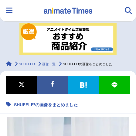
HOME
ランキング
アニメ
声優
ラジオ
みんなの声
グッズ
映画
animateTimes
SHUFFLE!
画像一覧
SHUFFLE!の画像をまとめました
マンガ・ラノベ
ゲーム・アプリ
音楽
コスプレ
SHUFFLE!の画像をまとめました
2.5次元
配信・Vtuber
トレンド
無料マンガ
最新記事一覧
アニメ記事一覧
声優記事一覧