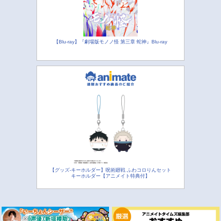
【Blu-ray】『劇場版モノノ怪 第三章 蛇神』Blu-ray
【グッズ-キーホルダー】呪術廻戦 ふわコロりんセット
キーホルダー【アニメイト特典付】