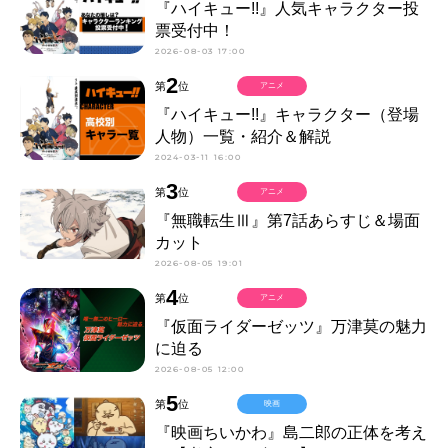
『ハイキュー!!』人気キャラクター投
票受付中！
2026-08-03 17:00
2
第
位
アニメ
『ハイキュー!!』キャラクター（登場
人物）一覧・紹介＆解説
2024-03-11 16:00
3
第
位
アニメ
『無職転生Ⅲ』第7話あらすじ＆場面
カット
2026-08-05 19:01
4
第
位
アニメ
『仮面ライダーゼッツ』万津莫の魅力
に迫る
2026-08-05 12:00
5
第
位
映画
『映画ちいかわ』島二郎の正体を考え