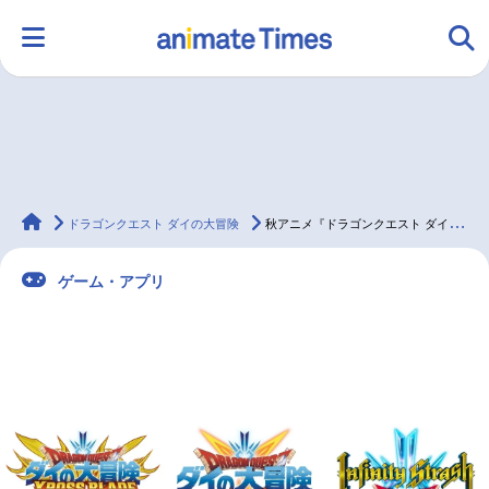
HOME
ランキング
アニメ
声優
animateTimes
ラジオ
みんなの声
グッズ
映画
ドラゴンクエスト ダイの大冒険
秋アニメ『ドラゴンクエスト ダイの大冒険』のゲーム3作品発表
ゲーム・アプリ
マンガ・ラノベ
ゲーム・アプリ
音楽
コスプレ
2.5次元
配信・Vtuber
トレンド
無料マンガ
最新記事一覧
アニメ記事一覧
声優記事一覧