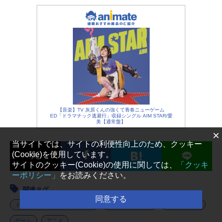
【音楽】TV 灰原くんの強くて青春ニューゲーム
ED「ドラマチック逃避行」収録シングル AIM STAR/愛
美【通常盤】
×
当サイトでは、サイトの利便性向上のため、クッキー
(Cookie)を使用しています。
サイトのクッキー(Cookie)の使用に関しては、
「クッキ
ーポリシー」
をお読みください。
関連タグ
同意する
ドラゴンクエスト ダイの大冒険
ドラゴンクエスト
2026秋アニメ
ゲーム
アニメ