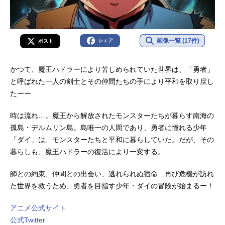
画像一覧 (17件)
シェア
ポスト
かつて、魔王ハドラーにより苦しめられていた世界は、「勇者」
と呼ばれた一人の剣士とその仲間たちの手により平和を取り戻し
たーー
時は流れ…。魔王から解放されたモンスターたちが暮らす南海の
孤島・デルムリン島。島唯一の人間であり、勇者に憧れる少年
「ダイ」は、モンスターたちと平和に暮らしていた。だが、その
暮らしも、魔王ハドラーの復活により一変する。
師との約束、仲間との出会い、逃れられぬ宿命…再び危機が訪れ
た世界を救うため、勇者を目指す少年・ダイの冒険が始まるー！
アニメ公式サイト
公式Twitter