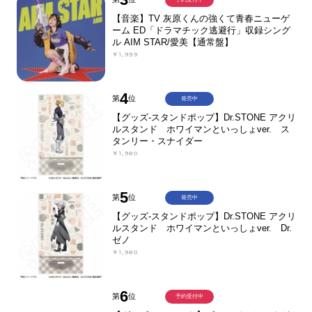
【音楽】TV 灰原くんの強くて青春ニューゲ
ーム ED「ドラマチック逃避行」収録シング
ル AIM STAR/愛美【通常盤】
￥1,999
4
第
位
発売中
【グッズ-スタンドポップ】Dr.STONE アクリ
ルスタンド ホワイマンといっしょver. ス
タンリー・スナイダー
￥1,980
5
第
位
発売中
【グッズ-スタンドポップ】Dr.STONE アクリ
ルスタンド ホワイマンといっしょver. Dr.
ゼノ
￥1,980
6
第
位
予約受付中