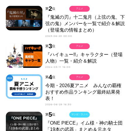
2
第
位
アニメ
『鬼滅の刃』十二鬼月（上弦の鬼、下
弦の鬼）メンバーを一覧で紹介＆解説
（登場鬼の情報まとめ）
2023-06-20 00:00
3
第
位
アニメ
『ハイキュー!!』キャラクター（登場
人物）一覧・紹介＆解説
2024-03-11 16:00
4
第
位
アニメ
今期・2026夏アニメ みんなの覇権
おすすめ作品ランキング最終結果発
表！
2026-06-29 16:30
5
第
位
マンガ・ラノベ
『ONE PIECE』イム様・神の騎士団
「19本の武器」まとめ＆元ネタ