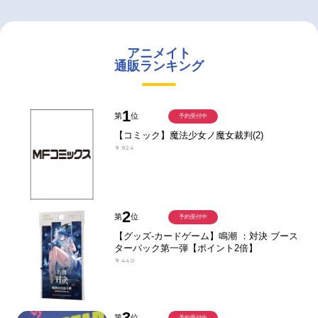
アニメイト
通販ランキング
1
第
位
予約受付中
【コミック】魔法少女ノ魔女裁判(2)
￥924
2
第
位
予約受付中
【グッズ-カードゲーム】鳴潮 ：対決 ブース
ターパック第一弾【ポイント2倍】
￥440
3
第
位
予約受付中