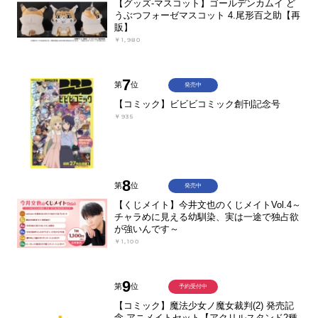
【グッズ-マスコット】ゴールデンカムイ ど
うぶつフォーゼマスコット 4.尾形百之助【再
販】
￥1,980
7
第
位
発売中
【コミック】ビビビコミック創刊記念号
￥935
8
第
位
発売中
【くじメイト】今井文也のくじメイトVol.4～
チャラめに見える幼馴染、実は一途で独占欲
が強いんです～
￥1,100
9
第
位
予約受付中
【コミック】魔法少女ノ魔女裁判(2) 発売記
念 アニメイトセット【アクリルスタンド2種