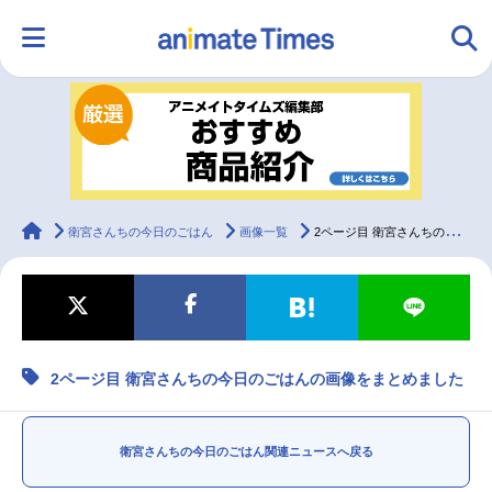
HOME
ランキング
アニメ
声優
ラジオ
みんなの声
グッズ
映画
animateTimes
衛宮さんちの今日のごはん
画像一覧
2ページ目 衛宮さんちの今日のごはんの画像をまとめました
マンガ・ラノベ
ゲーム・アプリ
音楽
コスプレ
2ページ目 衛宮さんちの今日のごはんの画像をまとめました
2.5次元
配信・Vtuber
トレンド
無料マンガ
最新記事一覧
衛宮さんちの今日のごはん関連ニュースへ戻る
アニメ記事一覧
声優記事一覧