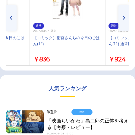
通常
通常
2026/03/26 発売
2025/03/25 発売
ちの今日のごは
【コミック】衛宮さんちの今日のごは
【コミック】
ん(12)
ん(11) 通常版
￥836
￥924
人気ランキング
1
第
位
映画
『映画ちいかわ』島二郎の正体を考え
る【考察・レビュー】
2026-08-03 12:00