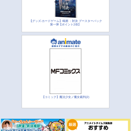
【グッズ-カードゲーム】鳴潮 ：対決 ブースターパック
第一弾【ポイント2倍】
【コミック】魔法少女ノ魔女裁判(2)