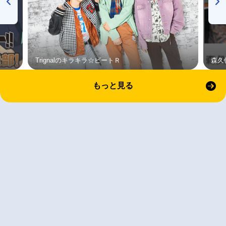
Trignalのキラキラ☆ビートＲ
森久
もっと見る