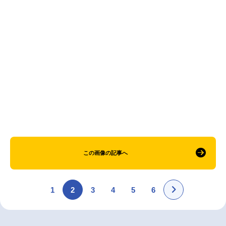
アニメ映画一覧
実写化映画一覧
今期アニメ曜日別一覧
春アニメ
夏アニメ
秋アニメ
冬アニメ
男性声優/女性声優一覧
FOLLOW US
この画像の記事へ
1
2
3
4
5
6