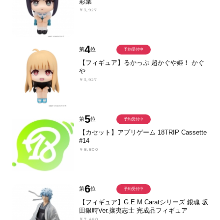
彩葉
￥3,927
4
第
位
予約受付中
【フィギュア】るかっぷ 超かぐや姫！ かぐ
や
￥3,927
5
第
位
予約受付中
【カセット】アプリゲーム 18TRIP Cassette
#14
￥8,800
6
第
位
予約受付中
【フィギュア】G.E.M.Caratシリーズ 銀魂 坂
田銀時Ver.攘夷志士 完成品フィギュア
￥7,480