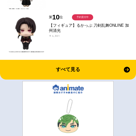
10
第
位
予約受付中
【フィギュア】るかっぷ 刀剣乱舞ONLINE 加
州清光
￥4,301
すべて見る