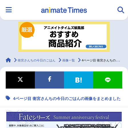
HOME
ランキング
アニメ
声優
ラジオ
みんなの声
グッズ
映画
animateTimes
衛宮さんちの今日のごはん
画像一覧
4ページ目 衛宮さんちの今日のごはんの画像をまとめました
マンガ・ラノベ
ゲーム・アプリ
音楽
コスプレ
4ページ目 衛宮さんちの今日のごはんの画像をまとめました
2.5次元
配信・Vtuber
トレンド
無料マンガ
最新記事一覧
アニメ記事一覧
声優記事一覧