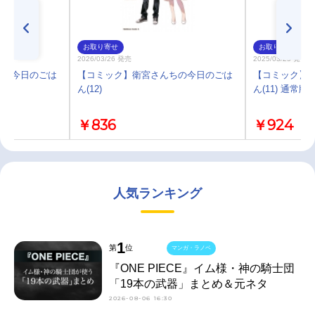
お取り寄せ
お取り寄せ
2026/03/26 発売
2025/03/25 発売
ちの今日のごは
【コミック】衛宮さんちの今日のごは
【コミック】
ん(12)
ん(11) 通常版
￥836
￥924
人気ランキング
1
第
位
マンガ・ラノベ
『ONE PIECE』イム様・神の騎士団
「19本の武器」まとめ＆元ネタ
2026-08-06 16:30