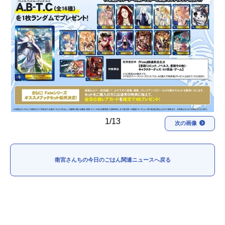
アニメ映画一覧
実写化映画一覧
今期アニメ曜日別一覧
春アニメ
夏アニメ
秋アニメ
冬アニメ
男性声優/女性声優一覧
1/13
次の画像
FOLLOW US
衛宮さんちの今日のごはん関連ニュースへ戻る