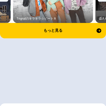
Trignalのキラキラ☆ビートＲ
森久
もっと見る