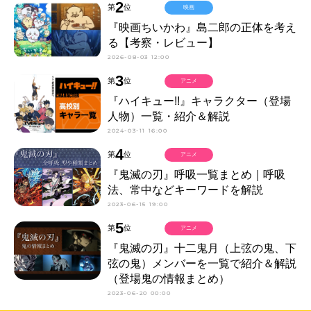
2
第
位
映画
『映画ちいかわ』島二郎の正体を考え
る【考察・レビュー】
2026-08-03 12:00
3
第
位
アニメ
『ハイキュー!!』キャラクター（登場
人物）一覧・紹介＆解説
2024-03-11 16:00
4
第
位
アニメ
『鬼滅の刃』呼吸一覧まとめ｜呼吸
法、常中などキーワードを解説
2023-06-15 19:00
5
第
位
アニメ
『鬼滅の刃』十二鬼月（上弦の鬼、下
弦の鬼）メンバーを一覧で紹介＆解説
（登場鬼の情報まとめ）
2023-06-20 00:00