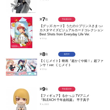
7
第
位
予約受付中
【グッズ-カード】うたの☆プリンスさまっ♪
カスタマイズビジュアルカードコレクション
Best Shots from Everyday Life Ver.
￥770
8
第
位
発売中
【くじメイト】映画『超かぐや姫！』超ファ
ンサ！ver. くじメイト
￥770
9
第
位
予約受付中
【フィギュア】るかっぷ TVアニメ
『BLEACH 千年血戦篇』 平子真子
￥4,020