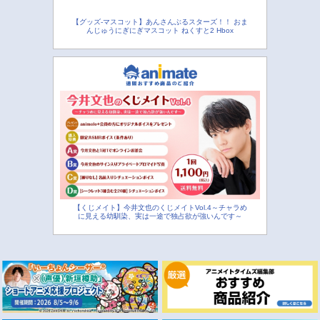
【グッズ-マスコット】あんさんぶるスターズ！！ おま
んじゅうにぎにぎマスコット ねくすと2 Hbox
【くじメイト】今井文也のくじメイトVol.4～チャラめ
に見える幼馴染、実は一途で独占欲が強いんです～