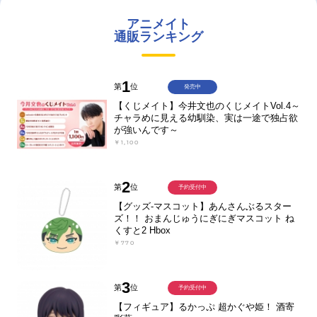
アニメイト
通販ランキング
1
第
位
発売中
【くじメイト】今井文也のくじメイトVol.4～
チャラめに見える幼馴染、実は一途で独占欲
が強いんです～
￥1,100
2
第
位
予約受付中
【グッズ-マスコット】あんさんぶるスター
ズ！！ おまんじゅうにぎにぎマスコット ね
くすと2 Hbox
￥770
3
第
位
予約受付中
【フィギュア】るかっぷ 超かぐや姫！ 酒寄