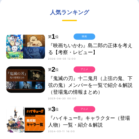
人気ランキング
1
第
位
映画
『映画ちいかわ』島二郎の正体を考え
る【考察・レビュー】
2026-08-03 12:00
2
第
位
アニメ
『鬼滅の刃』十二鬼月（上弦の鬼、下
弦の鬼）メンバーを一覧で紹介＆解説
（登場鬼の情報まとめ）
2023-06-20 00:00
3
第
位
アニメ
『ハイキュー!!』キャラクター（登場
人物）一覧・紹介＆解説
2024-03-11 16:00