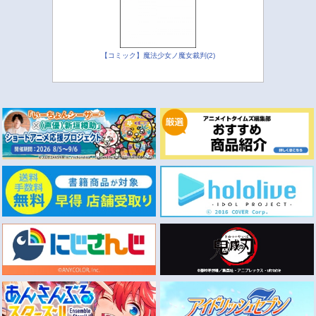
【コミック】魔法少女ノ魔女裁判(2)