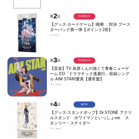
2
第
位
予約受付中
【グッズ-カードゲーム】鳴潮 ：対決 ブース
ターパック第一弾【ポイント2倍】
￥440
3
第
位
予約受付中
【音楽】TV 灰原くんの強くて青春ニューゲ
ーム ED「ドラマチック逃避行」収録シング
ル AIM STAR/愛美【通常盤】
￥1,999
4
第
位
発売中
【グッズ-スタンドポップ】Dr.STONE アクリ
ルスタンド ホワイマンといっしょver. ス
タンリー・スナイダー
￥1,980