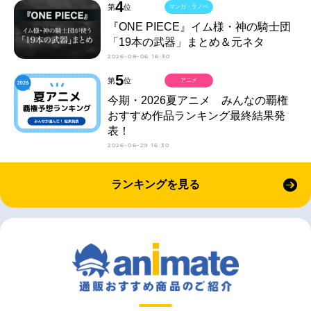
4
第
位
マンガ・ラノベ
『ONE PIECE』イム様・神の騎士団
「19本の武器」まとめ＆元ネタ
2026-08-06 16:30
5
第
位
アニメ
今期・2026夏アニメ みんなの覇権
おすすめ作品ランキング最終結果発
表！
2026-06-29 16:30
ランキングを見る