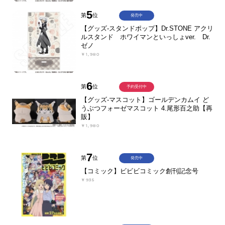
5
第
位
発売中
【グッズ-スタンドポップ】Dr.STONE アクリ
ルスタンド ホワイマンといっしょver. Dr.
ゼノ
￥1,980
6
第
位
予約受付中
【グッズ-マスコット】ゴールデンカムイ ど
うぶつフォーゼマスコット 4.尾形百之助【再
販】
￥1,980
7
第
位
発売中
【コミック】ビビビコミック創刊記念号
￥935