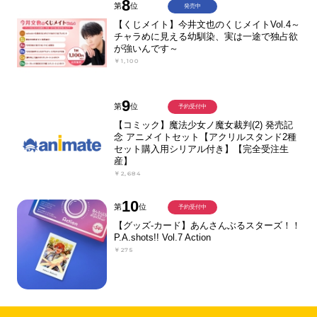
8
第
位
発売中
【くじメイト】今井文也のくじメイトVol.4～
チャラめに見える幼馴染、実は一途で独占欲
が強いんです～
￥1,100
9
第
位
予約受付中
【コミック】魔法少女ノ魔女裁判(2) 発売記
念 アニメイトセット【アクリルスタンド2種
セット購入用シリアル付き】【完全受注生
産】
￥2,684
10
第
位
予約受付中
【グッズ-カード】あんさんぶるスターズ！！
P.A.shots!! Vol.7 Action
￥275