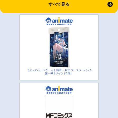
すべて見る
【グッズ-カードゲーム】鳴潮 ：対決 ブースターパック
第一弾【ポイント2倍】