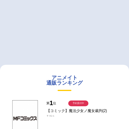
アニメイト
通販ランキング
1
第
位
予約受付中
【コミック】魔法少女ノ魔女裁判(2)
￥924