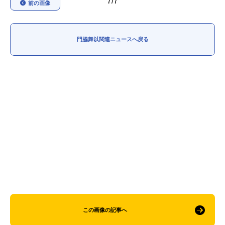
7/7
前の画像
アニメ映画一覧
実写化映画一覧
今期アニメ曜日別一覧
門脇舞以関連ニュースへ戻る
春アニメ
夏アニメ
秋アニメ
冬アニメ
男性声優/女性声優一覧
FOLLOW US
この画像の記事へ