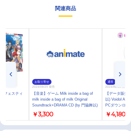
関連商品
お取り寄せ
通常
2024/09/25 発売
2024/06/13 発売
オブ フェスティ
【音楽】ゲーム Milk inside a bag of
【データ販売】
milk inside a bag of milk Original
以) Voidol
Soundtrack+DRAMA CD (by 門脇舞以)
PCダウンロー
ロジー)
￥3,300
￥4,180