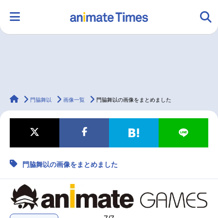
HOME
ランキング
アニメ
声優
animateTimes
ラジオ
みんなの声
グッズ
映画
門脇舞以
画像一覧
門脇舞以の画像をまとめました
マンガ・ラノベ
ゲーム・アプリ
音楽
コスプレ
門脇舞以の画像をまとめました
2.5次元
配信・Vtuber
トレンド
無料マンガ
最新記事一覧
アニメ記事一覧
声優記事一覧