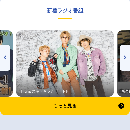
新着ラジオ番組
Trignalのキラキラ☆ビートＲ
森久
もっと見る