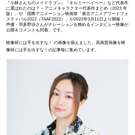
『小林さんちのメイドラゴン』『キルミーベイベー』など代表作
に選ばれたのは？ − アニメキャラクター代表作まとめ（2023 年
アニメ映画一覧
実写化映画一覧
版）」や「国際アニメーション映画祭「東京アニメアワードフェ
スティバル2022（TAAF2022）」が2022年3月11日より開催！
今期アニメ曜日別一覧
声優・羽多野渉さんがナレーションを務めるインタビュー映像が
公開＆コメントも到着」です。
春アニメ
夏アニメ
映像研には手を出すな！ の画像を揃えました。高画質画像を映
秋アニメ
冬アニメ
像研には手を出すな！の記事毎に集めています。
男性声優/女性声優一覧
FOLLOW US