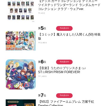
【グッズ-カードコレクション】ディズニー
ツイステッドワンダーランド ランダムカード
コレクション クラブ・ウェアver.
￥400
5
第
位
予約受付中
【コミック】魔入りました!入間くん(50) 特装
版
￥3,850
6
第
位
予約受付中
【音楽】うたの☆プリンスさまっ♪
ST☆RISH PRISM FOREVER!
￥1,650
7
第
位
予約受付中
【NS2】ファイアーエムブレム 万紫千紅
Dagdan Collection