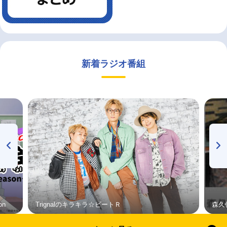
新着ラジオ番組
on
Trignalのキラキラ☆ビートＲ
森久