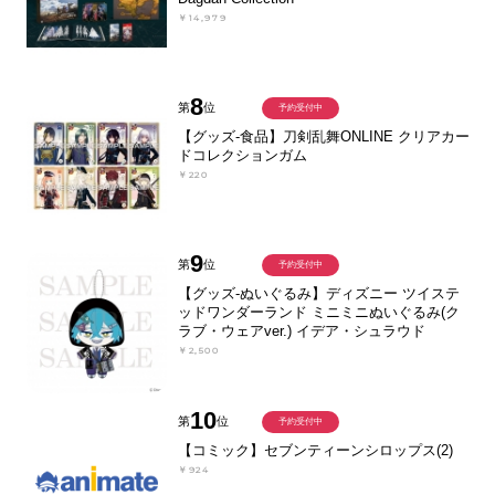
￥14,979
8
第
位
予約受付中
【グッズ-食品】刀剣乱舞ONLINE クリアカー
ドコレクションガム
￥220
9
第
位
予約受付中
【グッズ-ぬいぐるみ】ディズニー ツイステ
ッドワンダーランド ミニミニぬいぐるみ(ク
ラブ・ウェアver.) イデア・シュラウド
￥2,500
10
第
位
予約受付中
【コミック】セブンティーンシロップス(2)
￥924