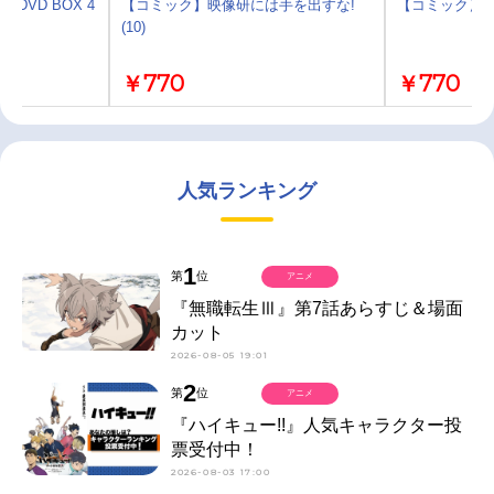
 DVD BOX 4
【コミック】映像研には手を出すな!
【コミック】映
(10)
￥770
￥770
人気ランキング
1
第
位
アニメ
『無職転生Ⅲ』第7話あらすじ＆場面
カット
2026-08-05 19:01
2
第
位
アニメ
『ハイキュー!!』人気キャラクター投
票受付中！
2026-08-03 17:00