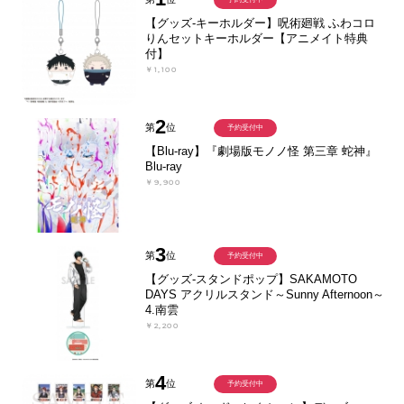
【グッズ-キーホルダー】呪術廻戦 ふわコロ
りんセットキーホルダー【アニメイト特典
付】
￥1,100
2
第
位
予約受付中
【Blu-ray】『劇場版モノノ怪 第三章 蛇神』
Blu-ray
￥9,900
3
第
位
予約受付中
【グッズ-スタンドポップ】SAKAMOTO
DAYS アクリルスタンド～Sunny Afternoon～
4.南雲
￥2,200
4
第
位
予約受付中