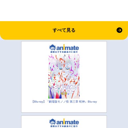
すべて見る
【Blu-ray】『劇場版モノノ怪 第三章 蛇神』Blu-ray