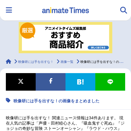
HOME
ランキング
アニメ
声優
ラジオ
みんなの声
グッズ
映画
animateTimes
映像研には手を出すな！
画像一覧
映像研には手を出すな！の画像をまとめました
マンガ・ラノベ
ゲーム・アプリ
音楽
コスプレ
映像研には手を出すな！の画像をまとめました
2.5次元
配信・Vtuber
トレンド
無料マンガ
最新記事一覧
映像研には手を出すな！ 関連ニュース情報は34件あります。 現
在人気の記事は「声優・田村睦心さん、『吸血鬼すぐ死ぬ』『ジ
ョジョの奇妙な冒険 ストーンオーシャン』『ラウド・ハウス』
アニメ記事一覧
声優記事一覧