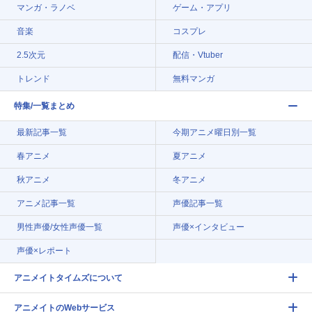
マンガ・ラノベ
ゲーム・アプリ
音楽
コスプレ
2.5次元
配信・Vtuber
トレンド
無料マンガ
特集/一覧まとめ
最新記事一覧
今期アニメ曜日別一覧
春アニメ
夏アニメ
秋アニメ
冬アニメ
アニメ記事一覧
声優記事一覧
男性声優/女性声優一覧
声優×インタビュー
声優×レポート
アニメイトタイムズについて
アニメイトのWebサービス