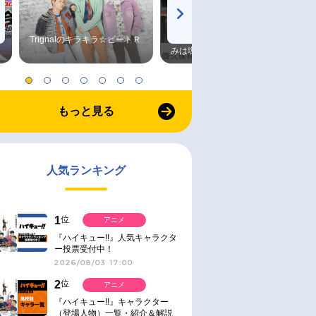
Trignalのキラキラ☆ビートＲ
森久保祥太郎×浪川大輔 つま
みは塩だけ
もっと見る
人気ランキング
1
位
アニメ
『ハイキュー!!』人気キャラクタ
ー投票受付中！
2026/08/03 17:00
2
位
アニメ
『ハイキュー!!』キャラクター
（登場人物）一覧・紹介＆解説