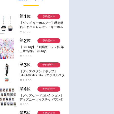
1
第
位
予約受付中
【グッズ-キーホルダー】呪術廻
戦 ふわコロりんセットキーホル
ダー【アニメイト特典付】
￥1,100
2
第
位
予約受付中
【Blu-ray】『劇場版モノノ怪 第
三章 蛇神』Blu-ray
￥9,900
3
第
位
予約受付中
【グッズ-スタンドポップ】
SAKAMOTO DAYS アクリルスタ
ンド～Sunny Afternoon～ 4.南雲
￥2,200
4
第
位
予約受付中
【グッズ-カードコレクション】
ディズニー ツイステッドワンダ
ーランド ランダムカードコレク
￥400
ション クラブ・ウェアver.
5
第
位
予約受付中