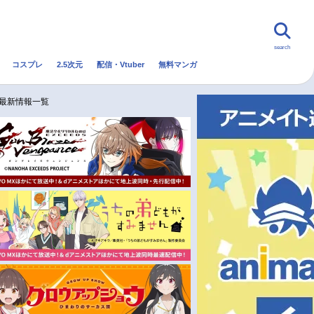
search
コスプレ
2.5次元
配信・Vtuber
無料マンガ
んなの声
グッズ
映画
メ最新情報一覧
・Vtuber
トレンド
無料マンガ
秋アニメ
冬アニメ