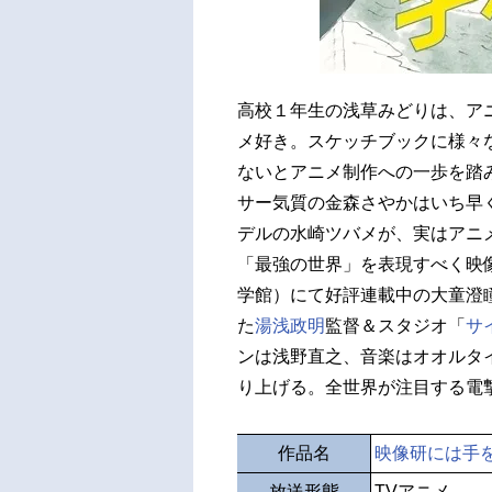
高校１年生の浅草みどりは、ア
メ好き。スケッチブックに様々
ないとアニメ制作への一歩を踏
サー気質の金森さやかはいち早
デルの水崎ツバメが、実はアニ
「最強の世界」を表現すべく映
学館）にて好評連載中の大童澄
た
湯浅政明
監督＆スタジオ「
サ
ンは浅野直之、音楽はオオルタイ
り上げる。全世界が注目する電撃3
作品名
映像研には手
放送形態
TVアニメ