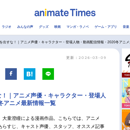
ラジオ
みんなの声
グッズ
映画
マンガ・ラノベ
ゲーム・アプリ
音楽
メ
声優
ラジオ
み
を出すな！｜アニメ声優・キャラクター・登場人物・動画配信情報・2020冬アニ
更新：2026-03-09
コスプレ
2.5次元
配信
アニメ映画一覧
今期アニメ曜日別一覧
実写化映画一覧
春アニメ
な！｜アニメ声優・キャラクター・登場人
男性声優/女性声優一覧
夏アニメ
0冬アニメ最新情報一覧
FOLLOW US
、大童澄瞳による漫画作品。こちらでは、アニメ
あらすじ、キャスト声優、スタッフ、オススメ記事