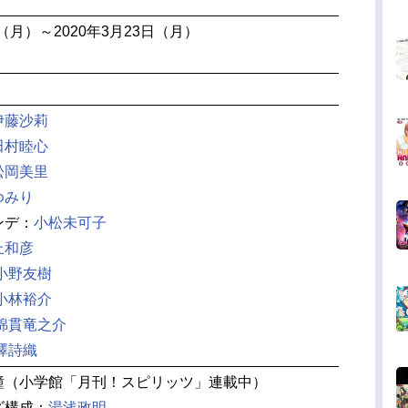
日（月）～2020年3月23日（月）
伊藤沙莉
田村睦心
松岡美里
ゆみり
ンデ：
小松未可子
上和彦
小野友樹
小林裕介
綿貫竜之介
澤詩織
瞳（小学館「月刊！スピリッツ」連載中）
ズ構成：
湯浅政明