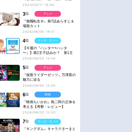
2024/03/11 16:00
3
位
アニメ
『無職転生Ⅲ』第7話あらすじ＆
場面カット
2026/08/05 19:01
4
位
マンガ・ラノベ
【今週の『ハンター×ハンタ
ー』】第2王子詰みか？ 第1王
子と第4王子が対峙「発令」＜
2026/08/03 14:40
No.416＞
5
位
アニメ
『仮面ライダーゼッツ』万津莫の
魅力に迫る
2026/08/05 12:00
6
位
映画
『映画ちいかわ』島二郎の正体を
考える【考察・レビュー】
2026/08/03 12:00
7
位
マンガ・ラノベ
『キングダム』キャラクターまと