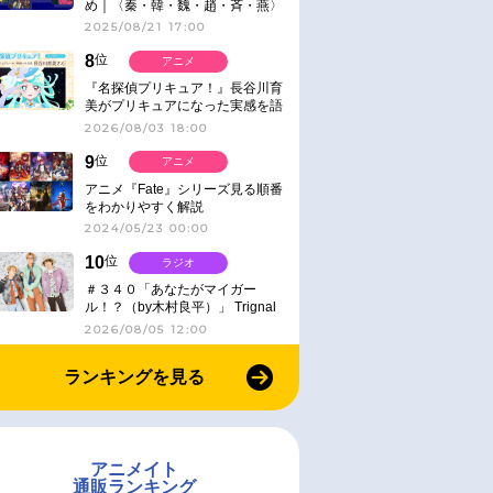
め｜〈秦・韓・魏・趙・斉・燕〉
2025/08/21 17:00
8
位
アニメ
『名探偵プリキュア！』長谷川育
美がプリキュアになった実感を語
る【インタビュー】
2026/08/03 18:00
9
位
アニメ
アニメ『Fate』シリーズ見る順番
をわかりやすく解説
2024/05/23 00:00
10
位
ラジオ
＃３４０「あなたがマイガー
ル！？（by木村良平）」 Trignal
のキラキラ☆ビートＲ
2026/08/05 12:00
ランキングを見る
アニメイト
通販ランキング