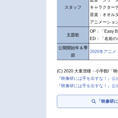
スタッフ
キャラクター
音楽：オオル
アニメーショ
OP：「Easy Br
主題歌
ED：「名前
公開開始年＆季
2020冬アニメ
節
(C) 2020 大童澄瞳・小学館/
『映像研には手を出すな！』公
『映像研には手を出すな！』公式Tw
「映像研に