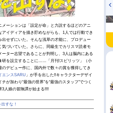
高橋美紀のおんぷの気持ち
TVアニメ『戦隊大失格』
♪ in アニメイトタイムズ
radio 大直会 2nd season
ニメーションは「設定が命」と力説するほどのアニ
なアイディアを描き貯めながらも、1人では行動でき
み出せずにいた。そんな浅草の才能に、プロデュー
く気づいていた。さらに、同級生でカリスマ読者モ
メーター志望であることが判明し、3人は脳内にある
像研を設立することに……「月刊!スピリッツ」（小
瞳のデビュー作に、国内外で数々の賞を獲得してき
イエンスSARU
」が手を出した!!キャラクターデザイ
チが加わり“最強の世界”を“最強のスタッフ”でつく
人娘の冒険譚が始まる!!!!
を出すな！