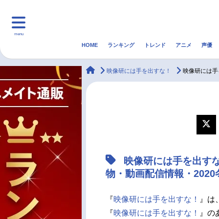
menu
HOME
ランキング
トレンド
アニメ
声優
HOME
ランキング
アニ
animateTimes
映像研には手を出すな！
映像研には手
マンガ・ラノベ
ゲーム・アプリ
音楽
最新記事一覧
アニメ記事一覧
映像研には手を出す
声優記事一覧
物・動画配信情報・202
『
映像研には手を出すな！
』は
『
映像研には手を出すな！
』の