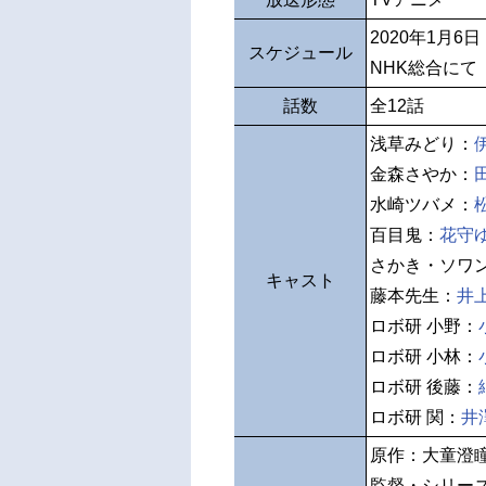
2020年1月6
スケジュール
NHK総合にて
話数
全12話
浅草みどり：
金森さやか：
水崎ツバメ：
百目鬼：
花守
さかき・ソワ
キャスト
藤本先生：
井
ロボ研 小野：
ロボ研 小林：
ロボ研 後藤：
ロボ研 関：
井
原作：大童澄
監督・シリー