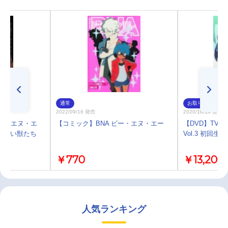
通常
お取り寄せ
2022/09/16 発売
2020/10/14 発売
ビー・エヌ・エ
【コミック】BNA ビー・エヌ・エー
【DVD】TV 
れない獣たち
Vol.3 初回生
￥770
￥13,200
人気ランキング