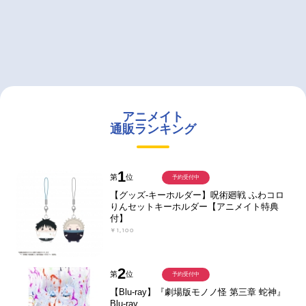
アニメイト
通販ランキング
1
第
位
予約受付中
【グッズ-キーホルダー】呪術廻戦 ふわコロ
りんセットキーホルダー【アニメイト特典
付】
￥1,100
2
第
位
予約受付中
【Blu-ray】『劇場版モノノ怪 第三章 蛇神』
Blu-ray