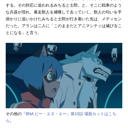
する。その対応に追われるみちると士郎。と、そこに戦車のよう
な兵器が現れ、暴走獣人を捕獲して去っていく。獣人の匂いを手
掛かりに追いかけたみちると士郎が行き着いた先は、メディセン
だった。アランは二人に「このままだとアニマシティは滅びるこ
とになる」と言う。
その他の
『BNA ビー・エヌ・エー』第10話 場面カットはこち
ら
。