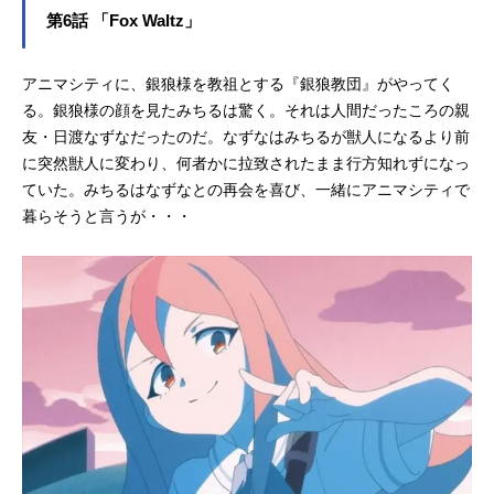
第6話 「Fox Waltz」
アニマシティに、銀狼様を教祖とする『銀狼教団』がやってく
る。銀狼様の顔を見たみちるは驚く。それは人間だったころの親
友・日渡なずなだったのだ。なずなはみちるが獣人になるより前
に突然獣人に変わり、何者かに拉致されたまま行方知れずになっ
ていた。みちるはなずなとの再会を喜び、一緒にアニマシティで
暮らそうと言うが・・・