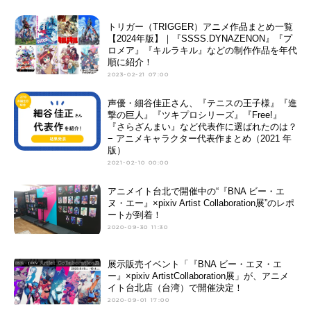
トリガー（TRIGGER）アニメ作品まとめ一覧
【2024年版】｜『SSSS.DYNAZENON』『プ
ロメア』『キルラキル』などの制作作品を年代
順に紹介！
2023-02-21 07:00
声優・細谷佳正さん、『テニスの王子様』『進
撃の巨人』『ツキプロシリーズ』『Free!』
『さらざんまい』など代表作に選ばれたのは？
− アニメキャラクター代表作まとめ（2021 年
版）
2021-02-10 00:00
アニメイト台北で開催中の“『BNA ビー・エ
ヌ・エー』×pixiv Artist Collaboration展”のレポ
ートが到着！
2020-09-30 11:30
展示販売イベント「『BNA ビー・エヌ・エ
ー』×pixiv ArtistCollaboration展」が、アニメ
イト台北店（台湾）で開催決定！
2020-09-01 17:00