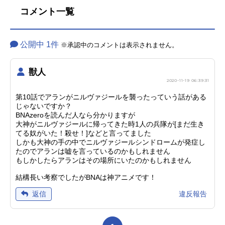
コメント一覧
公開中 1件
※承認中のコメントは表示されません。
獣人
2020-11-19 06:39:31
第10話でアランがニルヴァジールを襲ったっていう話がある
じゃないですか？
BNAzeroを読んだ人なら分かりますが
大神がニルヴァジールに帰ってきた時1人の兵隊が[まだ生き
てる奴がいた！殺せ！]などと言ってました
しかも大神の手の中でニルヴァジールシンドロームが発症し
たのでアランは嘘を言っているのかもしれません
もしかしたらアランはその場所にいたのかもしれません
結構長い考察でしたがBNAは神アニメです！
違反報告
返信