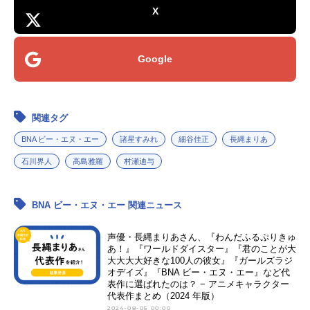
X
Google
関連タグ
BNA ビー・エヌ・エー
諸星すみれ
細谷佳正
長縄まりあ
石川界人
高島雅羅
村瀬迪与
BNA ビー・エヌ・エー 関連ニュース
声優・長縄まりあさん、『わんだふるぷりきゅ
あ！』『ワールドダイスター』『君のことが大
大大大大好きな100人の彼女』『ガールズラジ
オデイズ』『BNA ビー・エヌ・エー』など代
表作に選ばれたのは？ − アニメキャラクター
代表作まとめ（2024 年版）
2024-08-05 00:00