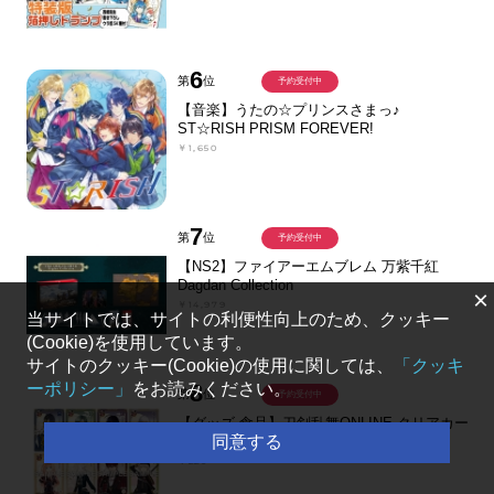
6
第
位
予約受付中
【音楽】うたの☆プリンスさまっ♪
ST☆RISH PRISM FOREVER!
￥1,650
7
第
位
予約受付中
【NS2】ファイアーエムブレム 万紫千紅
Dagdan Collection
×
￥14,979
当サイトでは、サイトの利便性向上のため、クッキー
(Cookie)を使用しています。
サイトのクッキー(Cookie)の使用に関しては、
「クッキ
8
ーポリシー」
をお読みください。
第
位
予約受付中
【グッズ-食品】刀剣乱舞ONLINE クリアカー
同意する
ドコレクションガム
￥220