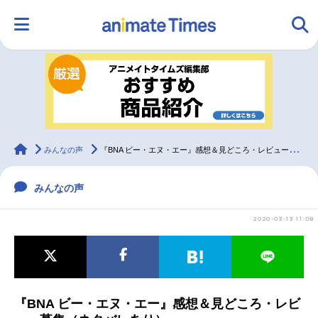
HOME
ランキング
アニメ
声優
ラジオ
みんなの声
グッズ
映画
animateTimes
みんなの声
『BNA ビー・エヌ・エー』感想＆見どころ・レビュー募集（ネタバレあり）
みんなの声
マンガ・ラノベ
ゲーム・アプリ
音楽
コスプレ
2020-03-13 11:08
2.5次元
配信・Vtuber
トレンド
無料マンガ
最新記事一覧
『BNA ビー・エヌ・エー』感想＆見どころ・レビ
アニメ記事一覧
声優記事一覧