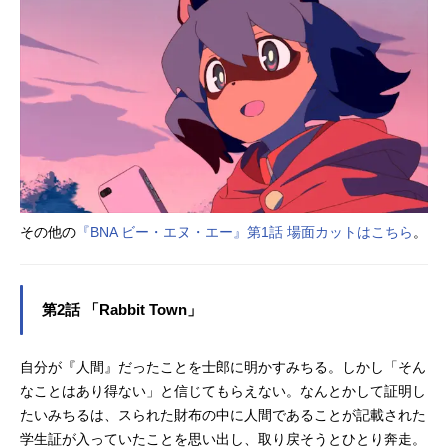
サなど、たくさんの人々に出会い、
それまで知らなかった“獣人”たちの生
き様を学んでいく。そして、タヌキ
の少女とオオカミ男に生まれた絆
は、やがて世界を変える鍵になる。
なぜ、みちるは獣人になってしまっ
たのか。その謎を追ううちに、予想
もしていなかった大きな出来事に巻
き込まれていくのだった。作品名BN
Aビー・エヌ・エー放送形態TVアニ
その他の
『BNA ビー・エヌ・エー』第1話 場面カットはこちら
。
メスケジュール2020年4月8日（水）
～...
第2話 「Rabbit Town」
自分が『人間』だったことを士郎に明かすみちる。しかし「そん
なことはあり得ない」と信じてもらえない。なんとかして証明し
たいみちるは、スられた財布の中に人間であることが記載された
学生証が入っていたことを思い出し、取り戻そうとひとり奔走。