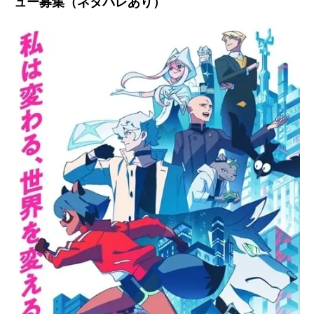
ュー募集（ネタバレあり）
アニメ映画一覧
実写化映画一覧
今期アニメ曜日別一覧
春アニメ
夏アニメ
秋アニメ
冬アニメ
男性声優/女性声優一覧
FOLLOW US