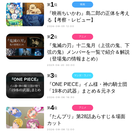
1
第
位
映画
『映画ちいかわ』島二郎の正体を考え
る【考察・レビュー】
2026-08-03 12:00
2
第
位
アニメ
『鬼滅の刃』十二鬼月（上弦の鬼、下
弦の鬼）メンバーを一覧で紹介＆解説
（登場鬼の情報まとめ）
2023-06-20 00:00
3
第
位
マンガ・ラノベ
『ONE PIECE』イム様・神の騎士団
「19本の武器」まとめ＆元ネタ
2026-08-06 16:30
4
第
位
アニメ
『たんプリ』第28話あらすじ＆場面
カット
2026-08-08 12:00