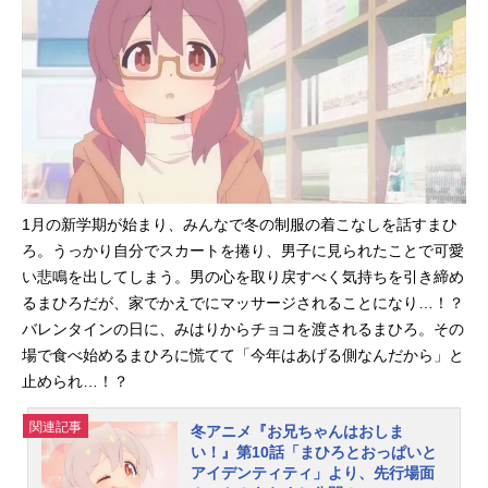
年始」あらすじクリスマスにデート
の約束があると出掛けるみはりに動
揺を隠せないまひろは、もみじを連
れ出してこっそり後を追いかけるこ
とに。まひろからのお誘いに喜ぶも
みじとは裏腹に、みはりのデート相
手を緊張しながら見張るまひろだ
が、そこに現れたのは…！？そし
て、新年の初詣に出掛けるまひろと
1月の新学期が始まり、みんなで冬の制服の着こなしを話すまひ
みはりはかえでともみじと会う。そ
の後、あさひとみよにも会い、みん
ろ。うっかり自分でスカートを捲り、男子に見られたことで可愛
なで穂月家に行くことになる
い悲鳴を出してしまう。男の心を取り戻すべく気持ちを引き締め
が…！？TVアニメ『お兄ちゃんはお
るまひろだが、家でかえでにマッサージされることになり…！？
しまい！』作品情報放送情報2023年
バレンタインの日に、みはりからチョコを渡されるまひろ。その
1月5日（木）より毎週木曜日にて放
場で食べ始めるまひろに慌てて「今年はあげる側なんだから」と
送中！AT-X：23:30～TOKYOMX：2
止められ…！？
4:00～BS11：24:30～イントロダク
ション引きこもりのダメニートが、
関連記事
冬アニメ『お兄ちゃんはおしま
かわいい女の子に・・・！？原作
い！』第10話「まひろとおっぱいと
者・ねことうふによる同人サークル
アイデンティティ」より、先行場面