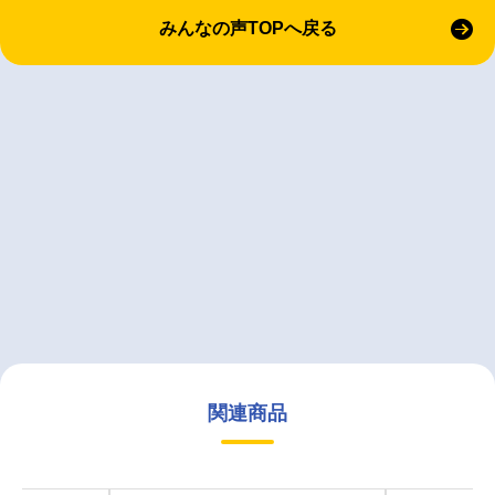
みんなの声TOPへ戻る
関連商品