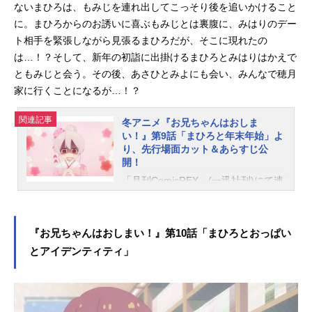
ないまひろは、もみじを連れ出してこっそり後を追いかけること
山家にやってきてお泊り会が開催さ
に。まひろからのお誘いに喜ぶもみじとは裏腹に、みはりのデー
れる！みんなと一緒のお風呂やガー
ルズトークをまひろは無事乗り越え
ト相手を緊張しながら見張るまひろだが、そこに現れたの
られるのか…！？TVアニメ『お兄ち
は…！？そして、新年の初詣に出掛けるまひろとみはりはかえで
ゃんはおしまい！』作品情報放送情
ともみじと会う。その後、あさひとみよにも会い、みんなで穂月
報2023年1月5日（木）より毎週木曜
家に行くことになるが…！？
日にて放送中！AT-X：23:30～TOKY
OMX：24:00～BS11：24:30～イント
関連記事
冬アニメ『お兄ちゃんはおしま
ロダクション引きこもりのダメニー
い！』第9話「まひろと年末年始」よ
トが、かわいい女の子に・・・！？
り、先行場面カット＆あらすじ公
原作者・ねことうふによる同人サー
開！
クル「GRINP」から“pixiv（ピクシ
「月刊ComicREX」(一迅社刊)にて連
ブ）”や“ニコニコ静画”に投稿されて
載中、原作者・ねことうふ氏による
いた『お兄ちゃんはおしまい！』。
人気コミック『お兄ちゃんはおしま
同人...
い！』。本作のTVアニメが、2023年
『お兄ちゃんはおしまい！』第10話「まひろとおっぱい
1月5日（木）から、AT-X、TOKYOM
とアイデンティティ」
X、BS11にて放送中です。このた
び、第9話「まひろと年末年始」よ
り、先行場面カット＆あらすじが公
開されました。第9話「まひろと年末