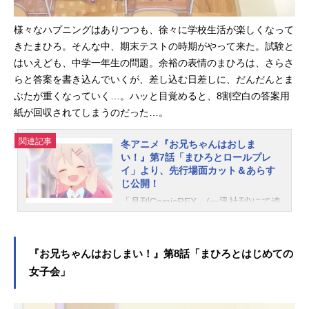
子会を終えたその夜、お風呂から上
様々なハプニングはありつつも、徐々に学校生活が楽しくなって
がったまひろに用意されていたの
は、みはりが着ていたお古の学生
きたまひろ。そんな中、期末テストの時期がやって来た。試験と
服。そしてみはりの口から衝撃の一
はいえども、中学一年生の問題。余裕の表情のまひろは、さらさ
言が…！TVアニメ『お兄ちゃんはお
らと答案を書き込んでいくが、差し込む日差しに、だんだんとま
しまい！』作品情報放送情報2023年
ぶたが重くなっていく…。ハッと目覚めると、8割空白の答案用
1月5日（木）より毎週木曜日にて放
紙が回収されてしまうのだった…。
送中！AT-X：23:30～TOKYOMX：2
4:00～BS11：24:30～イントロダク
関連記事
冬アニメ『お兄ちゃんはおしま
ション引きこもりのダメニートが、
い！』第7話「まひろとロールプレ
かわいい女の子に・・・！？原作
イ」より、先行場面カット＆あらす
者・ねことうふによる同人サークル
じ公開！
「GRINP」から“pixiv（ピクシ
「月刊ComicREX」(一迅社刊)にて連
ブ）”や“ニコニコ静画”に投稿されて
載中、原作者・ねことうふ氏による
いた『お兄ちゃんはおしまい！』。
人気コミック『お兄ちゃんはおしま
同人誌展開により人気...
い！』。本作のTVアニメが、2023年
『お兄ちゃんはおしまい！』第8話「まひろとはじめての
1月5日（木）から、AT-X、TOKYOM
女子会」
X、BS11にて放送中です。このた
び、第7話「まひろとロールプレイ」
より、先行場面カット＆あらすじが