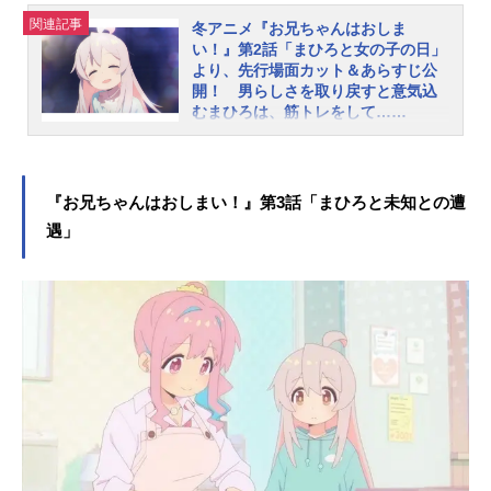
『お兄ちゃんはおしまい！』公開直
関連記事
冬アニメ『お兄ちゃんはおしま
前特番番組概要TVアニメを盛り上げ
い！』第2話「まひろと女の子の日」
る“公開直前特番”が12月23日（金）
より、先行場面カット＆あらすじ公
に配信決定！仲の良いメインキャス
開！ 男らしさを取り戻すと意気込
ト6名が『おにまい』について語り尽
むまひろは、筋トレをして……
くします！配信日時：2022年12月23
「月刊ComicREX」(一迅社刊)にて連
日（金）20：00～20：45配信プラッ
載中、原作者・ねことうふ氏による
トフォーム：YouTube“TOHOanimati
人気コミック『お兄ちゃんはおしま
『お兄ちゃんはおしまい！』第3話「まひろと未知との遭
onチ...
い！』。本作のTVアニメが、2023年
遇」
1月5日（木）から、AT-X、TOKYOM
X、BS11にて放送中です。第2話「ま
ひろと女の子の日」より、先行場面
カット＆あらすじが公開されまし
た。第2話「まひろと女の子の日」あ
らすじ突如始まった女の子の生活に
戸惑いながら、少しずつ楽しさも分
かり始めてきたとある日、男らしさ
を取り戻すと意気込むまひろは筋ト
レをしてみる。しかし全く体が持ち
上がらず、お腹が痛くなるはめ