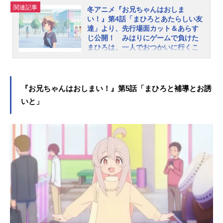
ション引きこもりのダメニートが、
関連記事
冬アニメ『お兄ちゃんはおしま
かわいい女の子に・・・！？原作
い！』第4話「まひろとあたらしい友
者・ねことうふによる同人サークル
達」より、先行場面カット＆あらす
「GRINP」から“pixiv（ピクシ
じ公開！ みはりにゲームで負けた
ブ）”や“ニコニコ静画”に投稿されて
まひろは、一人でおつかいに行くこ
とに……
いた『お兄ちゃんはおしまい！』。
同人誌展開によ...
「月刊ComicREX」(一迅社刊)にて連
載中、原作者・ねことうふ氏による
『お兄ちゃんはおしまい！』第5話「まひろと補導とお誘
人気コミック『お兄ちゃんはおしま
いと」
い！』。本作のTVアニメが、2023年
1月5日（木）から、AT-X、TOKYOM
X、BS11にて放送中です。第4話「ま
ひろとあたらしい友達」より、先行
場面カット＆あらすじが公開されま
した。みはりにゲームで負けたまひ
ろは、一人でおつかいに行くこと
に……。第4話「まひろとあたらしい
友達」あらすじみはりにゲームで負
けたまひろは、一人でおつかいに行
くことに。引きこもりでダメニート