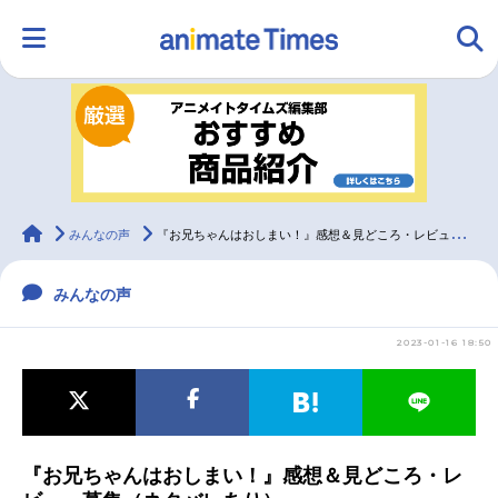
HOME
ランキング
アニメ
声優
ラジオ
みんなの声
グッズ
映画
animateTimes
みんなの声
『お兄ちゃんはおしまい！』感想＆見どころ・レビュー募集（ネタバレあり）
みんなの声
マンガ・ラノベ
ゲーム・アプリ
音楽
コスプレ
2023-01-16 18:50
2.5次元
配信・Vtuber
トレンド
無料マンガ
最新記事一覧
『お兄ちゃんはおしまい！』感想＆見どころ・レ
アニメ記事一覧
声優記事一覧