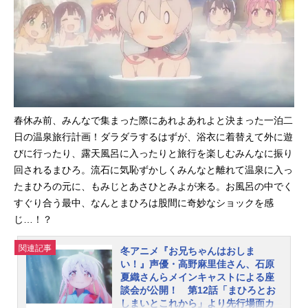
い”。試しに占ってみた結果は……。
第11話「まひろと女子のたしなみ」
あらすじ最近クラスで流行ってい
る“占い”。試しに占ってみた結果は
「記念日は忘れずに！サプライズで
運気アップ」。この結果にニヤリと
するみはりだが、占い遊びの最中に
自身の誕生日を思い出すまひろ。結
春休み前、みんなで集まった際にあれよあれよと決まった一泊二
果みはりのサプライズは失敗する
日の温泉旅行計画！ダラダラするはずが、浴衣に着替えて外に遊
が、後日もみじ達の様子がおかし
びに行ったり、露天風呂に入ったりと旅行を楽しむみんなに振り
く、まひろは避けられてしまう…。
回されるまひろ。流石に気恥ずかしくみんなと離れて温泉に入っ
あさひから完全拒絶されてしまいシ
たまひろの元に、もみじとあさひとみよが来る。お風呂の中でく
ョックを受けるまひろだが…！？TV
すぐり合う最中、なんとまひろは股間に奇妙なショックを感
アニメ『お兄ちゃんはおしまい！』
じ…！？
作品情報放送情報2023年1月5日
（木）より毎週木曜日にて放送開
関連記事
冬アニメ『お兄ちゃんはおしま
始！AT-X：23:30～TOKYOMX：24:0
い！』声優・高野麻里佳さん、石原
0～BS11：24:30～引きこもりのダメ
夏織さんらメインキャストによる座
ニートが、かわいい女の子
談会が公開！ 第12話「まひろとお
に・・・！？原作者・ねことうふに
しまいとこれから」より先行場面カ