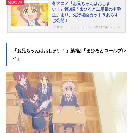
関連記事
冬アニメ『お兄ちゃんはおしま
ン引きこもりのダメニートが、かわ
い！』第6話「まひろと二度目の中学
いい女の子に・・・！？原作者・ね
生」より、先行場面カット＆あらす
ことうふによる同人サークル「GRIN
じ公開！
P」から“pixiv（ピクシブ）”や“ニコニ
「月刊ComicREX」(一迅社刊)にて連
コ静画”に投稿されていた『お兄ちゃ
載中、原作者・ねことうふ氏による
んはおし...
人気コミック『お兄ちゃんはおしま
い！』。本作のTVアニメが、2023年
『お兄ちゃんはおしまい！』第7話「まひろとロールプレ
1月5日（木）から、AT-X、TOKYOM
イ」
X、BS11にて放送中です。このた
び、第6話「まひろと二度目の中学
生」より、先行場面カット＆あらす
じが公開されました。第6話「まひろ
と二度目の中学生」あらすじ突然も
みじと一緒に緒山家へやって来の
は、もみじの同級生である、桜花あ
さひと室崎みよ。パフェを食べに行
こうと、まひろを誘いに来たのだ。
初めは緊張していたまひろだった
が、明るくフレンドリーな二人とす
ぐに仲良くなるのだった。楽しく女