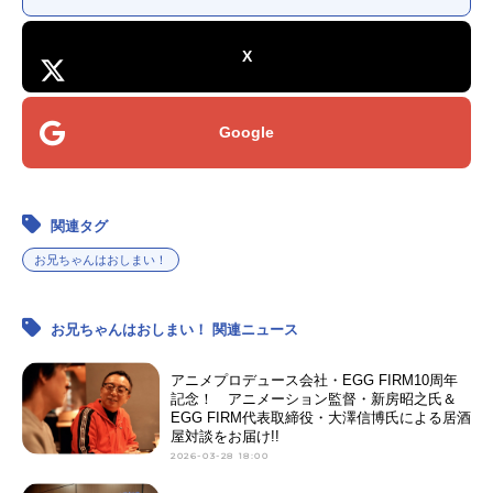
X
Google
関連タグ
お兄ちゃんはおしまい！
お兄ちゃんはおしまい！ 関連ニュース
アニメプロデュース会社・EGG FIRM10周年
記念！ アニメーション監督・新房昭之氏＆
EGG FIRM代表取締役・大澤信博氏による居酒
屋対談をお届け!!
2026-03-28 18:00