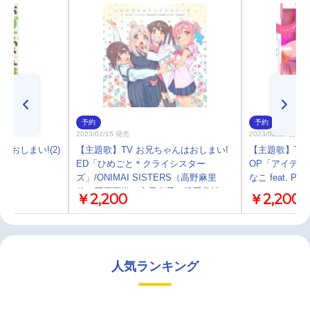
予約
予約
2023/02/15 発売
2023/02/15 発売
おしまい!(2)
【主題歌】TV お兄ちゃんはおしまい!
【主題歌】TV
ED「ひめごと＊クライシスター
OP「アイデン
ズ」/ONIMAI SISTERS（高野麻里
なこ feat. 
佳・石原夏織・金元寿子・津田美波）
￥2,200
￥2,200
人気ランキング