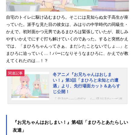
に…。みるみる体調が悪くなるまひ
ろを心配するみはりは、ある事に気
が付くのであった。それは、まひろ
自宅のトイレに駆け込むまひろ。そこには見知らぬ女子高生が座
が女の子になってから1ヵ月経過した
っていた。派手な見た目の彼女は、みはりの中学時代の同級生・
ことに関係あるようで…。TVアニメ
かえで。初対面かつ元男であるまひろは緊張していたが、親しみ
『お兄ちゃんはおしまい！』作品情
やすいかえでにすぐ打ち解けていくのであった。すると突然かえ
報放送情報2023年1月5日（木）より
では、「まひろちゃんってさぁ、まだシたことないでしょ…」と
毎週木曜日にて放送開始！AT-X：23:
まひろに迫っていく…！パーになりそうなまひろに、かえでが教
30～TOKYOMX：24:00～BS11：24:
えてくれたのは…！？
30～引きこもりのダメニートが、か
わいい女の子に・・・！？原作者・
関連記事
冬アニメ『お兄ちゃんはおしま
ねことうふによる同人サークル「GRI
い！』第3話「まひろと未知との遭
NP」から“pixiv（ピクシブ）”や“ニコ
遇」より、先行場面カット＆あらす
ニコ静画”に投稿されていた『お兄ち
じ公開！
ゃんはおしまい！』。同人誌展開に
「月刊ComicREX」(一迅社刊)にて連
より人気を集め、2018年6月に商業
載中、原作者・ねことうふ氏による
版コミックス第1巻が一迅社より発
人気コミック『お兄ちゃんはおしま
売。...
い！』。本作のTVアニメが、2023年
『お兄ちゃんはおしまい！』第4話「まひろとあたらしい
1月5日（木）より、AT-X、TOKYOM
友達」
X、BS11にて放送中です。このた