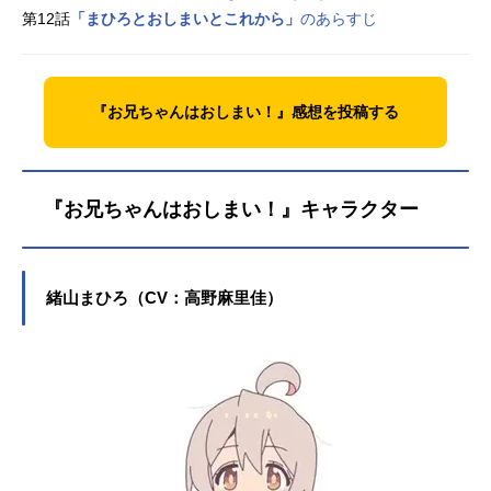
――キャ...
第12話
「まひろとおしまいとこれから」
のあらすじ
『お兄ちゃんはおしまい！』感想を投稿する
『お兄ちゃんはおしまい！』キャラクター
緒山まひろ（CV：高野麻里佳）