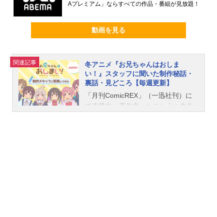
Aプレミアム」ならすべての作品・番組が見放題！
動画を見る
関連記事
冬アニメ『お兄ちゃんはおしま
い！』スタッフに聞いた制作秘話・
裏話・見どころ【毎週更新】
「月刊ComicREX」（一迅社刊）に
て連載中、原作者・ねことうふ先生
による人気コミック『お兄ちゃんは
おしまい！』がTVアニメ化。2023年
1月5日（木）より、AT-X、TOKYOM
X、BS11にて放送開始となります。
アニメイトタイムズでは、放送に際
してスタッフインタビュー連載を実
施！ 毎週、アニメイトタイムズ公
式Twitterと連動して、各話の制作秘
話や裏話をお届けします。ぜひ、放
送に合わせてご覧ください！第1話