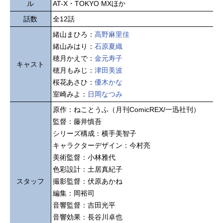
ル
AT-X・TOKYO MXほか
話数
全12話
緒山まひろ：
高野麻里佳
緒山みはり：
石原夏織
穂月かえで：
金元寿子
キャスト
穂月もみじ：
津田美波
桜花あさひ：
優木かな
室崎みよ：
日岡なつみ
原作：ねことうふ（月刊ComicREX/一迅社刊）
監督：藤井慎吾
シリーズ構成：横手美智子
キャラクターデザイン：今村亮
美術監督：小林雅代
色彩設計：土居真紀子
スタッフ
撮影監督：伏原あかね
編集：岡裕司
音響監督：吉田光平
音響効果：長谷川卓也