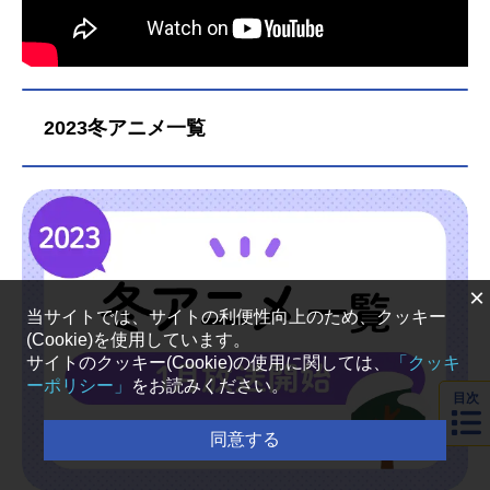
2023冬アニメ一覧
×
当サイトでは、サイトの利便性向上のため、クッキー
(Cookie)を使用しています。
サイトのクッキー(Cookie)の使用に関しては、
「クッキ
ーポリシー」
をお読みください。
目次
同意する