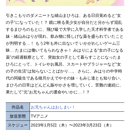
引きこもりのダメニートな緒山まひろは、ある日目覚めると“女
の子”になっていた！？ 鏡に映る美少女が自分だと分からず混乱
するまひろのもとに、飛び級で大学に入学した天才科学者である
妹・緒山みはりが現れ、飲み物に怪しげな薬を盛られていたこと
が判明する…！ もう2年も外に出ないで いかがわしいゲーム三
昧… たまには働いてもらわなきゃ！ みはりによる“女の子になる
薬”の経過観察として、突如女の子として暮らすことになったま
ひろにとって、トイレやお風呂、スカートやブラジャーなど“女
の子の生活”は知らないことばかり…。 さらに、みはりの中学時
代の同級生である穂月かえでやその妹・もみじ達とも知り合い、
まひろの日常はどんどん賑やかさを増していく。苦難の連続に、
果たして“元”お兄ちゃんの運命やいかに…！？
作品名
お兄ちゃんはおしまい！
放送形態
TVアニメ
スケジュー
2023年1月5日（木）〜2023年3月23日（木）