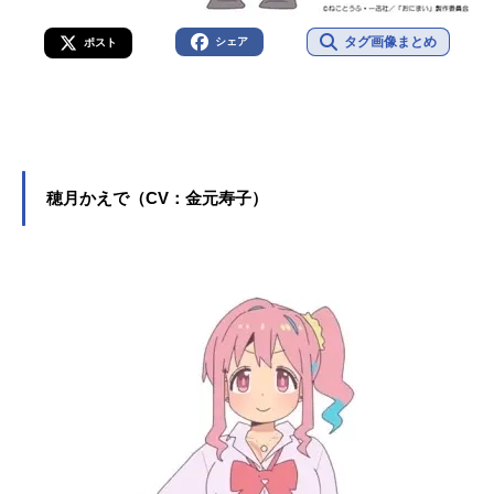
タグ画像まとめ
シェア
ポスト
穂月かえで（CV：金元寿子）