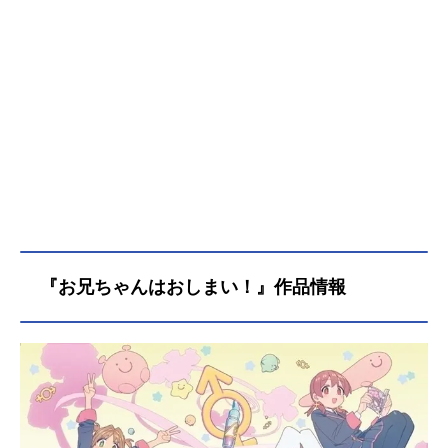
『お兄ちゃんはおしまい！』作品情報