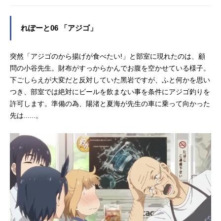
れぽーと06 「アジゴ」
突然「アジゴのから揚げが食べたい!」と部室に現れたのは、顧
問の小谷先生。財布がすっからかんでお腹を空かせている様子。
下ごしらえが大変だと反対していた黑岩ですが、ふと何かを思い
つき、部室では絶対にビールを飲まない事を条件にアジゴ釣りを
許可します。準備の為、陽渚と夏海が先生の車に乗って向かった
先は......。