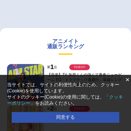
アニメイト
通販ランキング
1
第
位
予約受付中
【音楽】TV 灰原くんの強くて青春ニューゲ
×
ーム ED「ドラマチック逃避行」収録シング
当サイトでは、サイトの利便性向上のため、クッキー
ル AIM STAR/愛美【通常盤】
￥1,999
(Cookie)を使用しています。
サイトのクッキー(Cookie)の使用に関しては、
「クッキ
ーポリシー」
をお読みください。
2
第
位
予約受付中
【音楽】岡咲美保/MY ETOILE【通常盤】
同意する
￥2,999