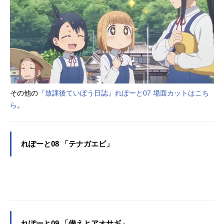
その他の
『放課後ていぼう日誌』れぽーと07 場面カットはこち
ら
。
れぽーと08 「テナガエビ」
れぽーと09 「備えとアオサギ」