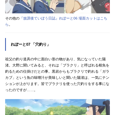
その他の
『放課後ていぼう日誌』れぽーと06 場面カットはこち
ら
。
れぽーと07 「穴釣り」
祖父の釣り道具の中に面白い形の物があり、気になっていた陽
渚。大野に聞いてみると、それは「ブラクリ」と呼ばれる根魚を
釣るための仕掛けだとの事。黒岩からもブラクリで釣れる「ガラ
カブ」という魚の味噌汁が美味しいと聞いた陽渚は、⼀気にテン
ションが上がります。皆でブラクリを使った穴釣りをする事にな
ったのですが……。