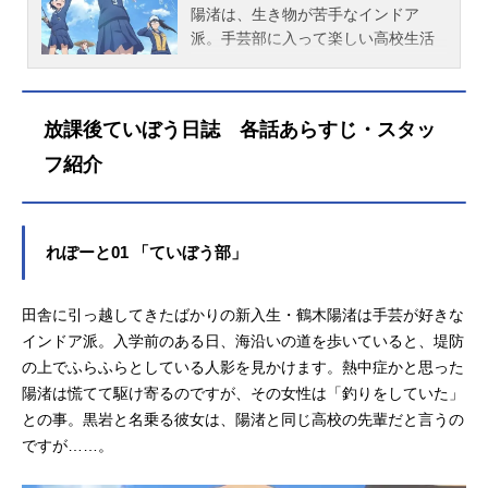
陽渚は、生き物が苦手なインドア
派。手芸部に入って楽しい高校生活
を過ごす予定が、散歩中に黒岩悠希
と出会ったことがきっかけで謎の
「ていぼう部」に入部させられてし
放課後ていぼう日誌 各話あらすじ・スタッ
まい、釣りをはじめること
に・・・。個性的な部員たちに囲ま
フ紹介
れて、陽渚の高校生活どうなるの!?
作品名放課後ていぼう日誌放送形態T
Vアニメスケジュール2020年7月7日
れぽーと01 「ていぼう部」
（火）～9月22日（火）TOKYOMXほ
か話数全12話キャスト鶴木陽渚：高
尾奏音帆高夏海：川井田夏海黒岩悠
田舎に引っ越してきたばかりの新入生・鶴木陽渚は手芸が好きな
希：篠原侑大野真：明坂聡美小谷さ
インドア派。入学前のある日、海沿いの道を歩いていると、堤防
やか：小清水亜美スタッフ原作：小
の上でふらふらとしている人影を見かけます。熱中症かと思った
坂泰之（秋田書店「ヤングチャンピ
陽渚は慌てて駆け寄るのですが、その女性は「釣りをしていた」
オン烈」連載）監督：大隈孝晴シリ
との事。黒岩と名乗る彼女は、陽渚と同じ高校の先輩だと言うの
ーズ構成：志茂文彦キャラクターデ
ですが……。
ザイン：熊谷勝弘釣具プロップデザ
イン：小倉寛之プロップデザイン：