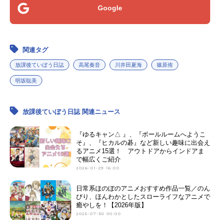
Google
関連タグ
放課後ていぼう日誌
高尾奏音
川井田夏海
篠原侑
明坂聡美
放課後ていぼう日誌 関連ニュース
『ゆるキャン△ 』、『ボールルームへようこ
そ』、『ヒカルの碁』など新しい趣味に出会え
るアニメ15選！ アウトドアからインドアま
で幅広くご紹介
2026-01-29 16:00
日常系ほのぼのアニメおすすめ作品一覧／のん
びり、ほんわかとしたスローライフなアニメで
癒やしを！【2026年版】
2025-07-30 00:00