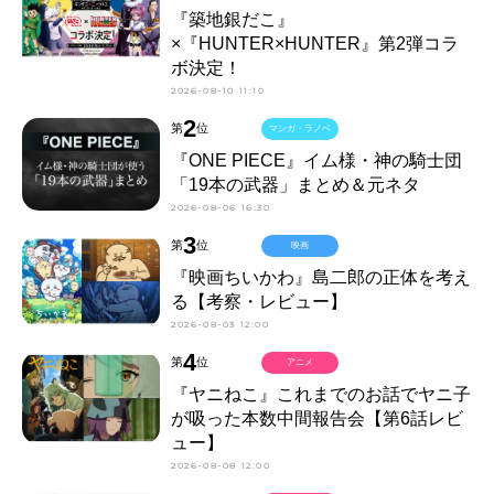
『築地銀だこ』
×『HUNTER×HUNTER』第2弾コラ
ボ決定！
2026-08-10 11:10
2
第
位
マンガ・ラノベ
『ONE PIECE』イム様・神の騎士団
「19本の武器」まとめ＆元ネタ
2026-08-06 16:30
3
第
位
映画
『映画ちいかわ』島二郎の正体を考え
る【考察・レビュー】
2026-08-03 12:00
4
第
位
アニメ
『ヤニねこ』これまでのお話でヤニ子
が吸った本数中間報告会【第6話レビ
ュー】
2026-08-08 12:00