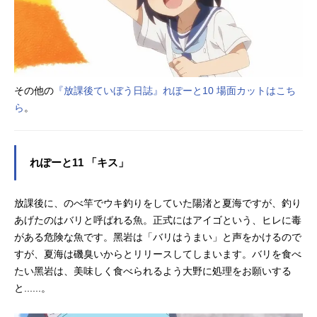
その他の
『放課後ていぼう日誌』れぽーと10 場面カットはこち
ら
。
れぽーと11 「キス」
放課後に、のべ竿でウキ釣りをしていた陽渚と夏海ですが、釣り
あげたのはバリと呼ばれる魚。正式にはアイゴという、ヒレに毒
がある危険な魚です。黑岩は「バリはうまい」と声をかけるので
すが、夏海は磯臭いからとリリースしてしまいます。バリを食べ
たい黑岩は、美味しく食べられるよう大野に処理をお願いする
と......。