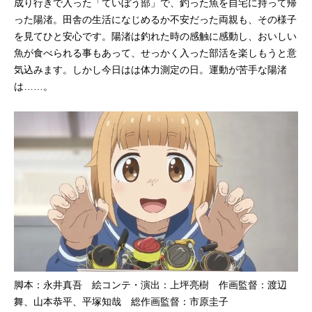
成り行きで入った「ていぼう部」で、釣った魚を自宅に持って帰
った陽渚。田舎の生活になじめるか不安だった両親も、その様子
を見てひと安心です。陽渚は釣れた時の感触に感動し、おいしい
魚が食べられる事もあって、せっかく入った部活を楽しもうと意
気込みます。しかし今日はは体力測定の日。運動が苦手な陽渚
は……。
脚本：永井真吾 絵コンテ・演出：上坪亮樹 作画監督：渡辺
舞、山本恭平、平塚知哉 総作画監督：市原圭子