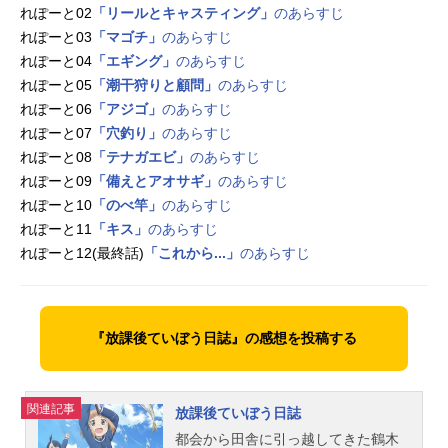
れぽーと02
「リールとキャスティング」
のあらすじ
れぽーと03
「マゴチ」
のあらすじ
れぽーと04
「エギング」
のあらすじ
れぽーと05
「潮干狩りと顧問」
のあらすじ
れぽーと06
「アジゴ」
のあらすじ
れぽーと07
「穴釣り」
のあらすじ
れぽーと08
「テナガエビ」
のあらすじ
れぽーと09
「備えとアオサギ」
のあらすじ
れぽーと10
「のべ竿」
のあらすじ
れぽーと11
「キス」
のあらすじ
れぽーと12(最終話)
「これから...」
のあらすじ
『放課後ていぼう日誌』の感想を投稿する
関連記事
放課後ていぼう日誌
都会から田舎に引っ越してきた鶴木