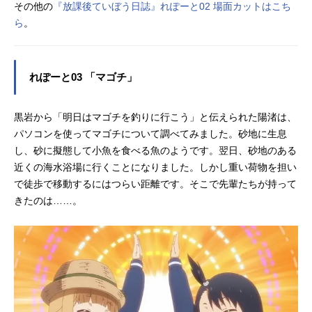
その他の
『放課後ていぼう日誌』れぽーと02 場面カットはこち
ら
。
れぽーと03 「マゴチ」
黒岩から「明日はマゴチを釣りに行こう」と伝えられた陽渚は、
パソコンを使ってマゴチについて調べてみました。砂地に生息
し、砂に擬態して小魚を食べる魚のようです。翌日、砂地のある
近くの海水浴場に行くことになりました。しかし重い荷物を担い
で徒歩で移動するにはつらい距離です。そこで先輩たちが持って
きたのは……。