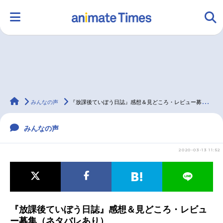
HOME
ランキング
アニメ
声優
animateTimes
ラジオ
みんなの声
グッズ
映画
みんなの声
『放課後ていぼう日誌』感想＆見どころ・レビュー募集（ネタバレあり）
みんなの声
マンガ・ラノベ
ゲーム・アプリ
音楽
コスプレ
2020-03-13 11:52
2.5次元
配信・Vtuber
トレンド
無料マンガ
最新記事一覧
『放課後ていぼう日誌』感想＆見どころ・レビュ
アニメ記事一覧
声優記事一覧
ー募集（ネタバレあり）