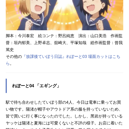
脚本：今川泰宏 絵コンテ：野呂純恵 演出：山口美浩 作画監
督：垣内郁美、上野卓志、舘崎大、平塚知哉 総作画監督：曾我
篤史
その他の
『放課後ていぼう日誌』れぽーと03 場面カットはこち
ら
。
れぽーと04 「エギング」
駅で待ち合わせしたていぼう部の4人、今日は電車に乗ってお買
い物です。陽渚が帽子やアウトドア系の服を持っていないため、
皆で買いに行く事になったのでした。しかし、黑岩が持っている
ヤッケは陽渚と夏海には可愛くないと不評の様子。お店に着いた