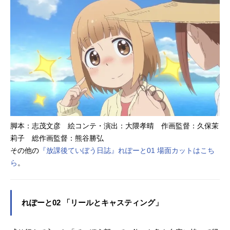
永田杏子総作画監督：熊谷勝弘 曾
我篤史 市原圭子美術監督：坂下裕
太美術設定：東潤一美術：スタジオ
イースター色彩設計：真壁源太撮影
監督：桒野貴文編集：小野寺絵美音
響監督：高寺たけし音楽：櫻井美希
音楽制作：フライングドッグアニメ
ーション制作：動画工房製作：海野
高校ていぼう部主題歌OP：「SEAH
ORIZON」海野高校ていぼう部ED：
「釣りの世界へ」海野高校ていぼう
脚本：志茂⽂彦 絵コンテ・演出：⼤隈孝晴 作画監督：久保茉
部公開開始年＆...
莉⼦ 総作画監督：熊⾕勝弘
その他の
『放課後ていぼう日誌』れぽーと01 場面カットはこち
ら
。
れぽーと02 「リールとキャスティング」