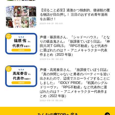
【沼ること必至】過激かつ独創的、価値観の覆
る物語が目白押し！ 注目のおすすめ青年漫画
をお届け！
2023-06-21 00:00
声優・篠原侑さん、『シャドーハウス』『とな
りの吸血鬼さん』『放課後ていぼう日誌』『神
田川JET GIRLS』『RPG不動産』など代表作
に選ばれたのは？ − アニメキャラクター代表
作まとめ（2023 年版）
2023-04-30 00:00
声優・高尾奏音さん、『放課後ていぼう日誌』
『真の仲間じゃないと勇者のパーティーを追い
出されたので、辺境でスローライフすることに
しました』『IDOLY PRIDE』『戦翼のシグル
ドリーヴァ』『RPG不動産』など代表作に選
ばれたのは？ − アニメキャラクター代表作ま
とめ（2022 年版）
2022-09-10 00:00
みんなの声TOPへ戻る