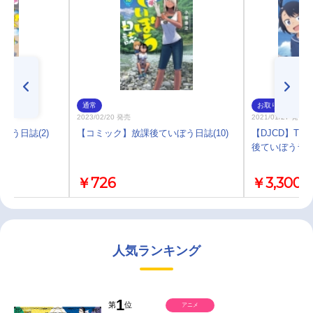
通常
お取り寄せ
2023/02/20 発売
2021/01/27 発売
う日誌(2)
【コミック】放課後ていぼう日誌(10)
【DJCD】TV
後ていぼうラジ
￥726
￥3,300
人気ランキング
1
第
位
アニメ