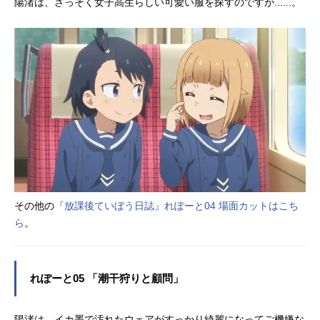
陽渚は、さっそく女子高生らしい可愛い服を探すのですが......。
その他の
『放課後ていぼう日誌』れぽーと04 場面カットはこち
ら
。
れぽーと05 「潮干狩りと顧問」
陽渚は、イカ墨で汚れたウェアがすっかり綺麗になってご機嫌な