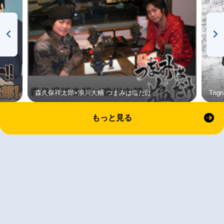
森久保祥太郎×浪川大輔 つまみは塩だけ
Tri
もっと見る