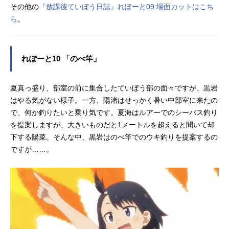
その他の
『放課後ていぼう日誌』れぽーと09 場面カットはこち
ら
。
れぽーと10 「のべ竿」
夏真っ盛り、部室の前に集合したていぼう部の面々ですが、黒岩
はやる気がない様子。一方、陽渚はせっかく暑い中部室に来たの
で、何か釣りたいと乗り気です。夏海はルアーでのシーバス釣り
を提案しますが、大きいものだと1メートルを超えると聞いて却
下する陽菜。そんな中、黒岩はのべ竿でのウキ釣りを提案するの
ですが……。