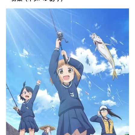
アニメ映画一覧
実写化映画一覧
今期アニメ曜日別一覧
春アニメ
夏アニメ
秋アニメ
冬アニメ
男性声優/女性声優一覧
FOLLOW US