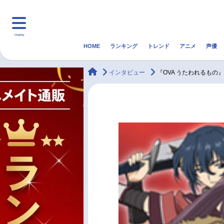
menu
HOME
ランキング
トレンド
アニメ
声優
HOME
ランキング
アニ
animateTimes
インタビュー
『OVA うたわれるもの
マンガ・ラノベ
ゲーム・アプリ
音楽
最新記事一覧
アニメ記事一覧
声優記事一覧