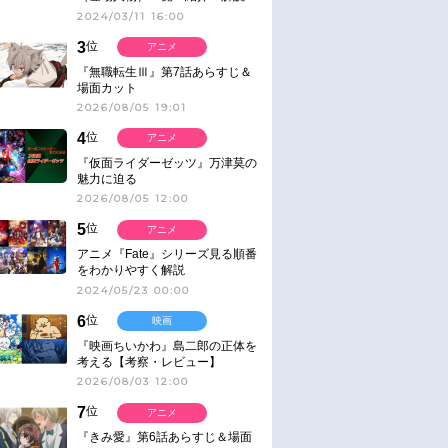
2024/03/11 16:00
3
位
アニメ
『無職転生Ⅲ』第7話あらすじ＆
場面カット
2026/08/05 19:01
4
位
アニメ
『仮面ライダーゼッツ』万津莫の
魅力に迫る
2026/08/05 12:00
5
位
アニメ
アニメ『Fate』シリーズ見る順番
をわかりやすく解説
2024/05/23 00:00
6
位
映画
『映画ちいかわ』島二郎の正体を
考える【考察・レビュー】
2026/08/03 12:00
7
位
アニメ
『きみ愛』第6話あらすじ＆場面