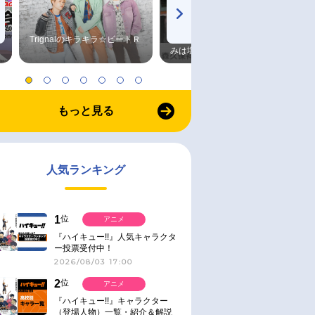
Trignalのキラキラ☆ビートＲ
森久保祥太郎×浪川大輔 つま
みは塩だけ
もっと見る
人気ランキング
1
位
アニメ
『ハイキュー!!』人気キャラクタ
ー投票受付中！
2026/08/03 17:00
2
位
アニメ
『ハイキュー!!』キャラクター
（登場人物）一覧・紹介＆解説