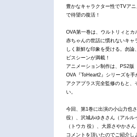
豊かなキャラクター性でTVアニ
で待望の復活！
OVA第一巻は、ウルトリィと
赤ちゃんの世話に慣れないキャ
しく新鮮な印象を受ける。勿論
ビスシーンが満載！
アニメーション制作は、PS2版
OVA『ToHeart2』シリーズ
アクアプラス完全監修のもと、
い。
今回、第1巻に出演の小山力也
役）、沢城みゆきさん（アルルゥ
（トウカ 役）、大原さやかさん
コメントを頂いたのでご紹介し