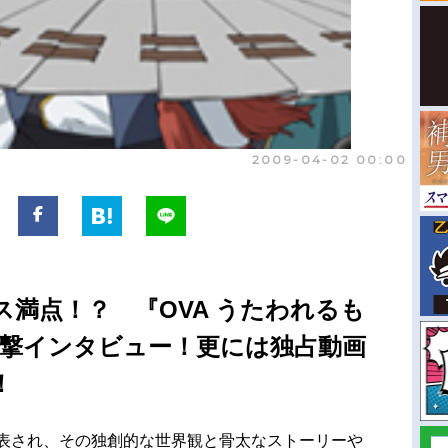
2009-04-02 00:00
ス満点！？ 『OVA うたわれるも
直撃インタビュー！更には独占動画
！
発表され、その独創的な世界観と骨太なストーリーや