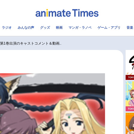
ラジオ
みんなの声
グッズ
映画
マンガ・ラノベ
ゲーム・アプリ
音楽
メ
声優
ラジオ
み
』第1巻出演のキャストコメント＆動画..
コスプレ
2.5次元
配信
アニメ映画一覧
今期アニメ曜日別一覧
実写化映画一覧
春アニメ
男性声優/女性声優一覧
夏アニメ
FOLLOW US