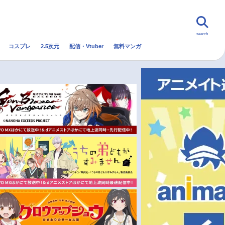
search
コスプレ
2.5次元
配信・Vtuber
無料マンガ
んなの声
グッズ
映画
・Vtuber
トレンド
無料マンガ
秋アニメ
冬アニメ