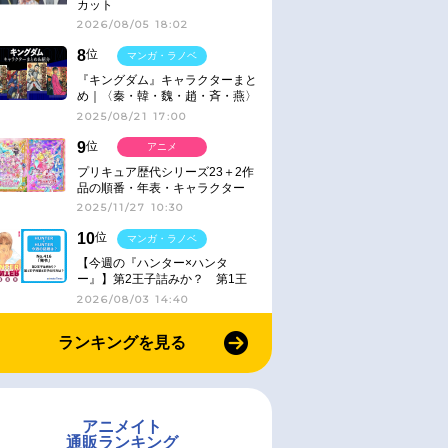
カット
2026/08/05 18:02
8
位
マンガ・ラノベ
『キングダム』キャラクターまと
め｜〈秦・韓・魏・趙・斉・燕〉
2025/08/21 17:00
9
位
アニメ
プリキュア歴代シリーズ23＋2作
品の順番・年表・キャラクター
【2025年版】
2025/11/27 10:30
10
位
マンガ・ラノベ
【今週の『ハンター×ハンタ
ー』】第2王子詰みか？ 第1王
子と第4王子が対峙「発令」＜
2026/08/03 14:40
No.416＞
ランキングを見る
アニメイト
通販ランキング