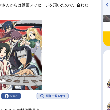
木さんからは動画メッセージを頂いたので、合わせ
高橋美紀のおんぷの気持ち
TVアニメ『戦隊大失格』
♪ in アニメイトタイムズ
radio 大直会 2nd season
画像一覧 (2件)
シェア