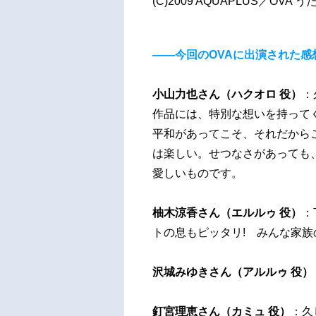
(C)2009 AQUAPLUS／OV
――今回のOVAに出演された感
小山力也さん（ハクオロ 役）
：
作品には、特別な想いを持って
平和があってこそ、それだから
は楽しい。せつなさがあっても
愛しいものです。
柚木涼香さん（エルルゥ 役）
：
トの息もピッタリ! みんな家族
沢城みゆきさん（アルルゥ 役）
釘宮理恵さん（カミュ 役）
：久