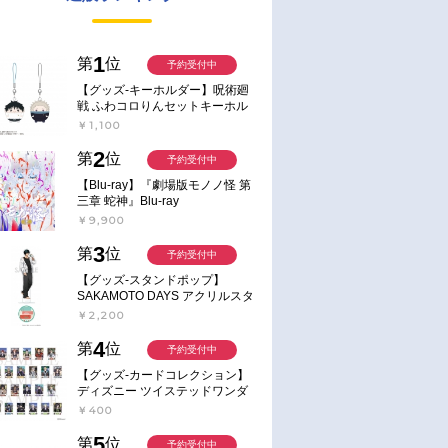
1
第
位
予約受付中
【グッズ-キーホルダー】呪術廻
戦 ふわコロりんセットキーホル
ダー【アニメイト特典付】
￥1,100
2
第
位
予約受付中
【Blu-ray】『劇場版モノノ怪 第
三章 蛇神』Blu-ray
￥9,900
3
第
位
予約受付中
【グッズ-スタンドポップ】
SAKAMOTO DAYS アクリルスタ
ンド～Sunny Afternoon～ 4.南雲
￥2,200
4
第
位
予約受付中
【グッズ-カードコレクション】
ディズニー ツイステッドワンダ
ーランド ランダムカードコレク
￥400
ション クラブ・ウェアver.
5
第
位
予約受付中