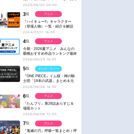
紹介＆解説（登場鬼の情報まと
2023/06/20 00:00
め）
3
位
アニメ
『ハイキュー!!』キャラクター
（登場人物）一覧・紹介＆解説
2024/03/11 16:00
4
位
アニメ
今期・2026夏アニメ みんなの
覇権おすすめ作品ランキング最終
結果発表！
2026/06/29 16:30
5
位
マンガ・ラノベ
『ONE PIECE』イム様・神の騎
士団「19本の武器」まとめ＆元
ネタ
2026/08/06 16:30
6
位
アニメ
『たんプリ』第28話あらすじ＆
場面カット
2026/08/08 12:00
7
位
アニメ
『鬼滅の刃』呼吸一覧まとめ｜呼