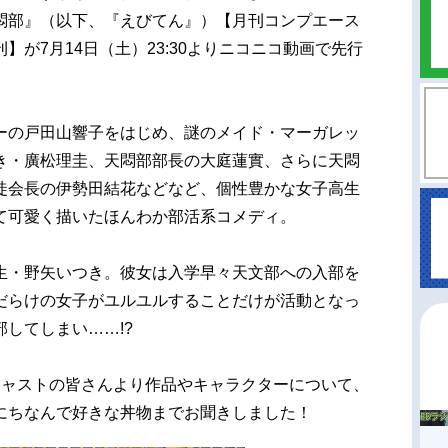
悶部』（以下、『えびてん』）【月刊コンプエース
】が7月14日（土）23:30よりニコニコ動画で先行
ーの戸田山響子をはじめ、謎のメイド・マーガレッ
き・廣松理圭、天悶部部長の大庭蓮實、さらに天悶
徒会長の伊勢田結花などなど、個性豊かな女子高生
て可愛く描いたほんわか部活系コメディ。
・野矢いつき。彼女は入学早々天文部への入部を
だらけの女子がユルユルすることだけが活動となっ
してしまい……!?
キャストの皆さんより作品やキャラクターについて、
にちなんで好きな丼物までお聞きしました！