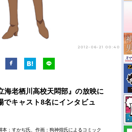
2012-06-21 00:40
立海老栖川高校天悶部』の放映に
場でキャスト8名にインタビュ
本：すかぢ氏、作画：狗神煌氏によるコミック