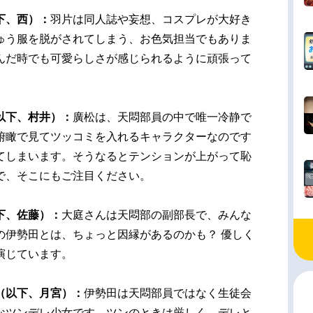
下、西）：
羽片は同人誌や妄想、コスプレが大好き
ゅう服を脱がされてしまう、お色気担当でもありま
んだ時でも可愛らしさが感じられるように頑張って
以下、村井）：
廣松は、天悶部員の中で唯一冷静で
俯瞰で見てツッコミを入れるキャラクターなのです
てしまいます。そうなるとテンションが上がって恥
で、そこにもご注目ください。
下、佐藤）：
大庭さんは天悶部の副部長で、みんな
の伊勢田とは、ちょっと因縁があるのかも？ 優しく
演じています。
（以下、月宮）：
伊勢田は天悶部員ではなく生徒会
なツンデレ少女です。ツンのときは厳しく、デレと