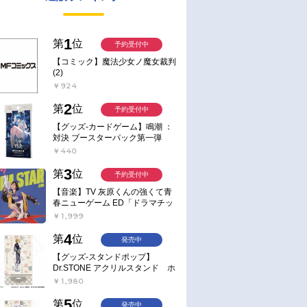
1
第
位
予約受付中
【コミック】魔法少女ノ魔女裁判
(2)
￥924
2
第
位
予約受付中
【グッズ-カードゲーム】鳴潮 ：
対決 ブースターパック第一弾
【ポイント2倍】
￥440
3
第
位
予約受付中
【音楽】TV 灰原くんの強くて青
春ニューゲーム ED「ドラマチッ
ク逃避行」収録シングル AIM
￥1,999
STAR/愛美【通常盤】
4
第
位
発売中
【グッズ-スタンドポップ】
Dr.STONE アクリルスタンド ホ
ワイマンといっしょver. スタン
￥1,980
リー・スナイダー
5
第
位
発売中