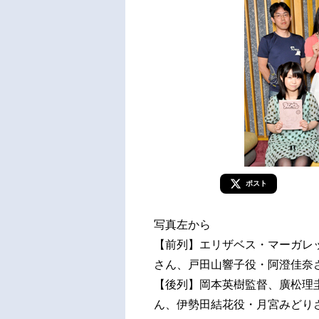
ポスト
写真左から
【前列】エリザベス・マーガレ
さん、戸田山響子役・阿澄佳奈
【後列】岡本英樹監督、廣松理
ん、伊勢田結花役・月宮みどり