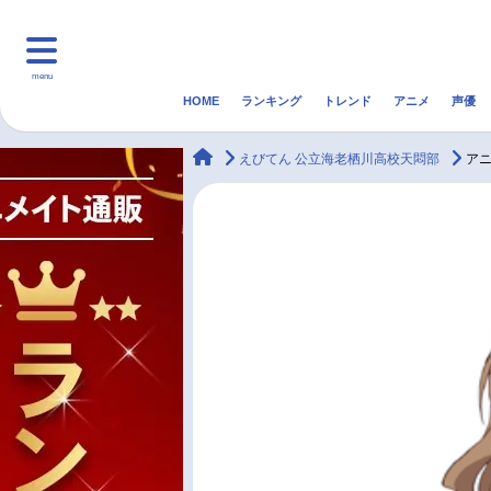
menu
HOME
ランキング
トレンド
アニメ
声優
HOME
ランキング
アニ
animateTimes
えびてん 公立海老栖川高校天悶部
ア
マンガ・ラノベ
ゲーム・アプリ
音楽
最新記事一覧
アニメ記事一覧
声優記事一覧