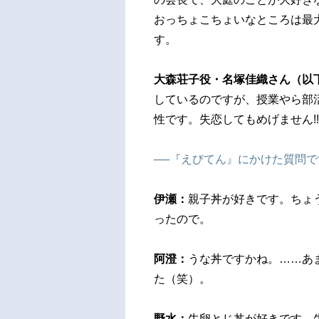
おっちょこちょいなところは最
す。
大森荘子役・名塚佳織さん（以
しているのですが、授業やら部
性です。失恋してもめげません!
──『えびてん』にかけた質問
伊瀬：
親子丼が好きです。ちょ
ったので。
阿澄：
うな丼ですかね。……あ
た（笑）。
野水：
牛卵とじ丼が好きです。