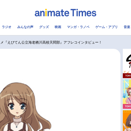
ラジオ
みんなの声
グッズ
映画
マンガ・ラノベ
ゲーム・アプリ
音楽
メ
声優
ラジオ
み
ニメ『えびてん公立海老栖川高校天悶部』アフレコインタビュー！
コスプレ
2.5次元
配信
アニメ映画一覧
今期アニメ曜日別一覧
実写化映画一覧
春アニメ
男性声優/女性声優一覧
夏アニメ
FOLLOW US