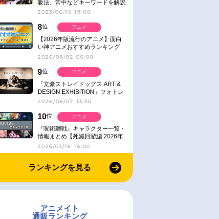
吸法、常中などキーワードを解説
2023/06/15 19:00
8
位
アニメ
【2026年版流行のアニメ】面白
い神アニメおすすめランキング
【名作・話題作】｜ジャンル別人
2026/08/02 00:00
気作品をピックアップ
9
位
アニメ
「文豪ストレイドッグス ART &
DESIGN EXHIBITION」フォトレ
ポート
2026/08/07 13:30
10
位
アニメ
『呪術廻戦』キャラクター一覧・
情報まとめ【死滅回游編 2026年
1月放送】
2025/01/16 18:00
ランキングを見る
アニメイト
通販ランキング