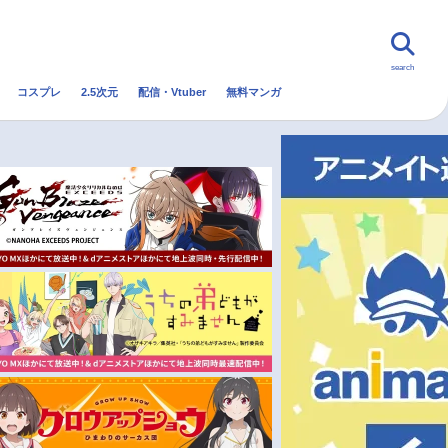
search
コスプレ
2.5次元
配信・Vtuber
無料マンガ
んなの声
グッズ
映画
・Vtuber
トレンド
無料マンガ
秋アニメ
冬アニメ