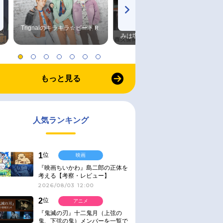
Trignalのキラキラ☆ビートＲ
森久保祥太郎×浪川大輔 つま
みは塩だけ
もっと見る
人気ランキング
1
位
映画
『映画ちいかわ』島二郎の正体を
考える【考察・レビュー】
2026/08/03 12:00
2
位
アニメ
『鬼滅の刃』十二鬼月（上弦の
鬼、下弦の鬼）メンバーを一覧で