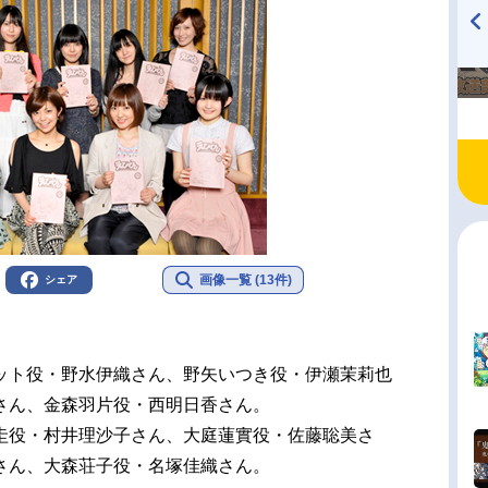
TVアニメ『戦隊大失格』
ハイキュー!! 烏野高校放送部!
radio 大直会 2nd season
画像一覧 (13件)
シェア
ット役・野水伊織さん、野矢いつき役・伊瀬茉莉也
さん、金森羽片役・西明日香さん。
圭役・村井理沙子さん、大庭蓮實役・佐藤聡美さ
さん、大森荘子役・名塚佳織さん。