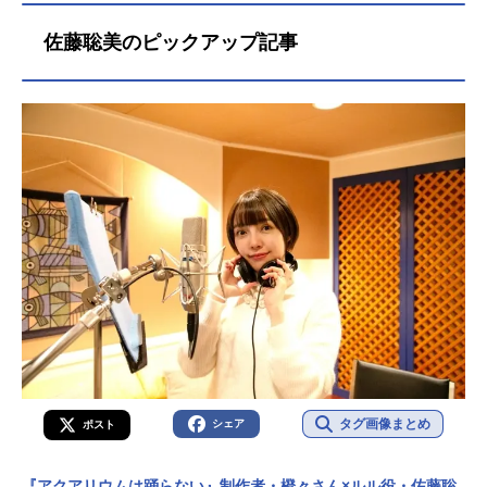
佐藤聡美のピックアップ記事
タグ画像まとめ
シェア
ポスト
『アクアリウムは踊らない』制作者・橙々さん×ルル役・佐藤聡