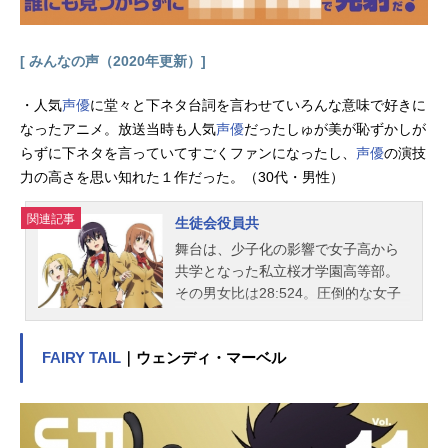
ス×WHITEFOX主題歌OP：「Daydre
amcafé」PetitRabbit'sED：「ぽっぴ
んジャンプ♪」チマメ隊公開開始年＆
[ みんなの声（2020年更新）]
季...
・人気
声優
に堂々と下ネタ台詞を言わせていろんな意味で好きに
なったアニメ。放送当時も人気
声優
だったしゅが美が恥ずかしが
らずに下ネタを言っていてすごくファンになったし、
声優
の演技
力の高さを思い知れた１作だった。（30代・男性）
関連記事
生徒会役員共
舞台は、少子化の影響で女子高から
共学となった私立桜才学園高等部。
その男女比は28:524。圧倒的な女子
高生天国の中、津田タカトシはひょ
んなことから生徒会副会長に就任す
FAIRY TAIL
｜ウェンディ・マーベル
る。彼は作中登場キャラの中でも、
ゴクゴク普通な一般・常識人。堅い
イメージの生徒会。だがそこは、想
像を遥かに絶するメンバーがい
た…。作品名生徒会役員共放送形態T