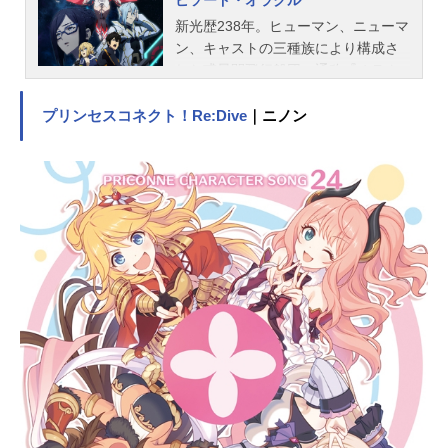
ピソード・オラクル
新光歴238年。ヒューマン、ニューマ
ン、キャストの三種族により構成さ
れた惑星間飛行船団、通称『オラク
ル』。彼らは外宇宙に進出し、数多
くの銀河を渡っていた。外宇宙に
プリンセスコネクト！Re:Dive
｜ニノン
て、新たに発見された惑星には調査
隊として組織された『アークス』が
降下し、調査と交流を行う。数多の
星に潜む『ダーカー』と呼ばれる生
命体を殲滅するために創設された組
織である彼らは、宇宙に平穏が訪れ
る日まで旅を続ける……そして今、
新人アークス「アッシュ」は広大な
宇宙へと足を踏み入れる――作品名
ファンタシースターオンライン2エピ
ソード・オラクル放送形態TVアニメ
シリーズファンタシースターオンラ
イン2スケジュール2019年10月7日
（月）〜2020年3月30日（月）TOKY
OMXほか話数全25話キャストアッシ