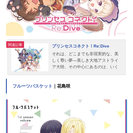
ュ：小野大輔アフィン：下野紘マト
イ：佐藤聡美シオン：緒方恵美ルー
サー：櫻井孝宏ゼノ：木村良平エコ
ー：日笠陽子ゲッテムハルト：飛田
展男メルフォンシーナ：花澤香菜ス
タッフ監督：橘正紀シリーズ構成：
大野木寛脚本：大野木寛、森田繁、
関連記事
プリンセスコネクト！Re:Dive
浅沼文生キャラクターデザイン：鯉
それは、どこまでも非現実的な、美
川慎平音響監督：木村絵理子アニメ
しく尊い夢―美しき大地アストライ
ーション制作：GONZO3DCG制作：
ア大陸。その中心にあるのは、いく
FelixFilm製作：PHANTASYSTARPAR
つもの種族―獣人(ビースト)、エル
TNERS2019主題歌OP1：「Destin
フ、魔族、人間(ヒューマン)が助け合
y」AimeeBlacks...
フルーツバスケット
｜花島咲
って暮らす街、王都『ランドソ
ル』。主人公であるあなたが目を覚
ましたのはその近くの平原だった。
穏やかな風の音、瑞々しい草花の匂
い。しかし、記憶だけがすっぽりと
抜け落ちている。見知らぬ世界でた
った一人、戸惑うあなたを導いたの
は小さなガイド役の少女だった。さ