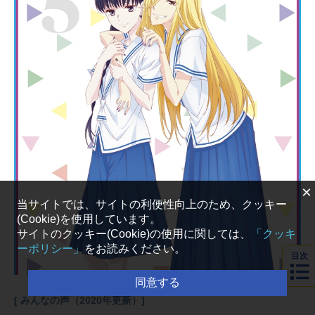
らにそこに通りがかった、腹ペコの
剣士。心優しき魔法使いの少女。行
き倒れていた猫の獣人(ビースト)。
次々に生まれた絆が、あなたを世界
に繋ぎとめていく。例え記憶が戻る
方法は分からなくとも―和やかな暮
らしにも慣れ、それなりに楽しく生
きていけると思っていた。だが、平
穏な時は永遠には続かない。ランド
ソルに巨大な陰謀の影が差し込む
時、あなたと少女たちの運命が大き
く動き出す―作品名プリンセスコネ
×
クト！Re:Diveスケジュール2018年2
当サイトでは、サイトの利便性向上のため、クッキー
月15日（木）配信キャストペコリー
(Cookie)を使用しています。
ヌ：M・A・Oコッコロ：伊藤美来キ
サイトのクッキー(Cookie)の使用に関しては、
「クッキ
ャル：立花理香ユイ：種田梨沙ヒヨ
ーポリシー」
をお読みください。
目次
リ：東山奈央レイ：早見沙織ミミ：
日高里菜ミソギ：諸星すみれキョウ
同意する
カ：小倉唯スタッフメインテーマ作
[ みんなの声（2020年更新）]
曲：田...