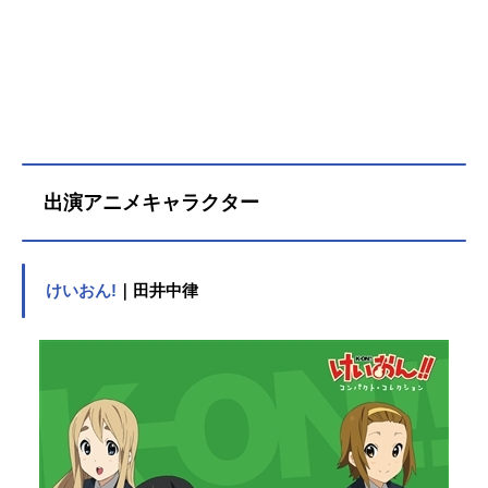
出演アニメキャラクター
けいおん!
｜田井中律