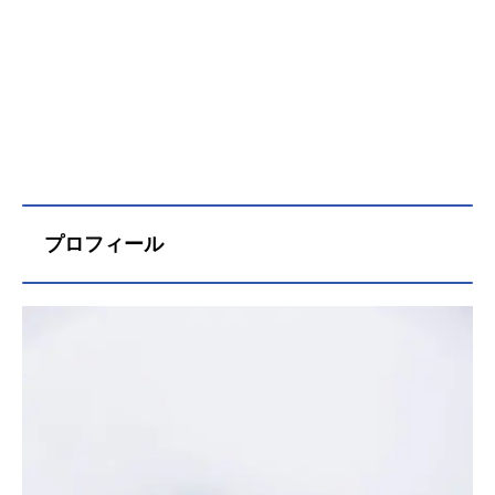
プロフィール