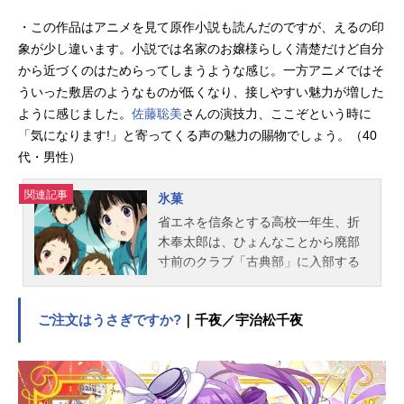
・この作品はアニメを見て原作小説も読んだのですが、えるの印
象が少し違います。小説では名家のお嬢様らしく清楚だけど自分
から近づくのはためらってしまうような感じ。一方アニメではそ
ういった敷居のようなものが低くなり、接しやすい魅力が増した
ように感じました。
佐藤聡美
さんの演技力、ここぞという時に
「気になります!」と寄ってくる声の魅力の賜物でしょう。（40
代・男性）
関連記事
氷菓
省エネを信条とする高校一年生、折
木奉太郎は、ひょんなことから廃部
寸前のクラブ「古典部」に入部する
ことに。「古典部」で出会った好奇
心旺盛なヒロイン、千反田える、中
ご注文はうさぎですか?
｜千夜／宇治松千夜
学からの腐れ縁、伊原摩耶花と福部
里志。彼ら4人が神山高校を舞台に、
数々の事件を推理していく青春学園
ミステリ。「わたし、気になりま
す!」奉太郎の安穏とした灰色の高校