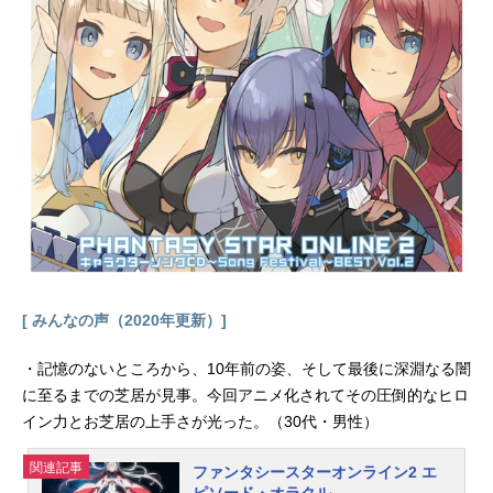
日々はきらきら輝くモザイクみたい
――日英美少女ゆるふわ学園コメデ
ィ、はじまるよ！作品名きんいろモ
ザイク放送形態TVアニメスケジュー
ル2013年7月6日（土）～2013年9月
21日（土）AT-Xほか話数全12話キャ
スト大宮忍：西明日香アリス・カー
タレット：田中真奈美小路綾：種田
梨沙猪熊陽子：内山夕実九条カレ
ン：東山奈央大宮勇：田村ゆかり烏
丸先生：佐藤聡美スタッフ監督：天
衝シリーズ構成：綾奈ゆにこキャラ
クターデザイン：植田和幸色彩設
[ みんなの声（2020年更新）]
計：歌川律子美術監督：柴田千佳子
撮影監督：宋賢大編集：武宮むつみ
・記憶のないところから、10年前の姿、そして最後に深淵なる闇
音響監督：明田川仁音楽：川田瑠夏
に至るまでの芝居が見事。今回アニメ化されてその圧倒的なヒロ
音楽制作：フライングドッグアニメ
イン力とお芝居の上手さが光った。（30代・男性）
ーション制作：Studio五組プロデュ
ース：GENCO主題歌OP：「Jumpin
関連記事
ファンタシースターオンライン2 エ
g!!」R...