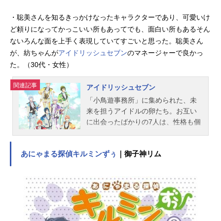
・聡美さんを知るきっかけなったキャラクターであり、可愛いけ
ど頼りになってかっこいい所もあってでも、面白い所もあるそん
ないろんな面を上手く表現していてすごいと思った。聡美さん
が、紡ちゃんが
アイドリッシュセブン
のマネージャーで良かっ
た。（30代・女性）
関連記事
アイドリッシュセブン
「小鳥遊事務所」に集められた、未
来を担うアイドルの卵たち。お互い
に出会ったばかりの7人は、性格も個
性もバラバラ。けれど、それぞれに
異なる魅力を持ち、アイドルとして
あにゃまる探偵キルミンずぅ
｜御子神リム
の未知の可能性を秘めていた。グル
ープを結成し、共に第一歩を踏み出
した彼らの名は「IDOLiSH7」。光り
輝くステージで歌い踊る姿は、やが
て人々の心を惹きつけていく。華や
かだが、時に厳しいアイドルの世界
で彼らは夢を抱きながら、その頂点