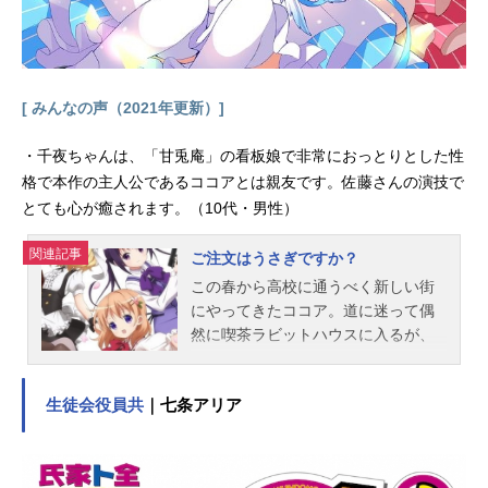
音楽制作：ランティス製作：神山高
校古典部OB会主題歌OP1：「優し...
[ みんなの声（2021年更新）]
・千夜ちゃんは、「甘兎庵」の看板娘で非常におっとりとした性
格で本作の主人公であるココアとは親友です。佐藤さんの演技で
とても心が癒されます。（10代・男性）
関連記事
ご注文はうさぎですか？
この春から高校に通うべく新しい街
にやってきたココア。道に迷って偶
然に喫茶ラビットハウスに入るが、
実はそこが彼女が住み込むことにな
っていた喫茶店だった。ちっちゃく
生徒会役員共
｜七条アリア
てクールなチノ、軍人気質なリゼ、
おっとり和風な千夜、気品あふれる
庶民派シャロと全方位的なかわいさ
の登場人物に、チノの同級生マヤ&メ