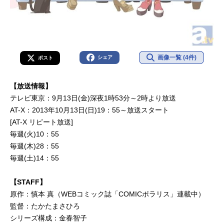
画像一覧 (4件)
シェア
ポスト
【放送情報】
テレビ東京：9月13日(金)深夜1時53分～2時より放送
AT-X：2013年10月13日(日)19：55～放送スタート
[AT-X リピート放送]
毎週(火)10：55
毎週(木)28：55
毎週(土)14：55
【STAFF】
原作：慎本 真（WEBコミック誌「COMICポラリス」連載中）
監督：たかたまさひろ
シリーズ構成：金春智子