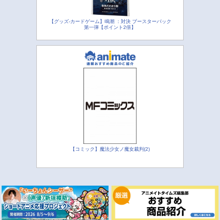
【グッズ-カードゲーム】鳴潮 ：対決 ブースターパック
第一弾【ポイント2倍】
【コミック】魔法少女ノ魔女裁判(2)