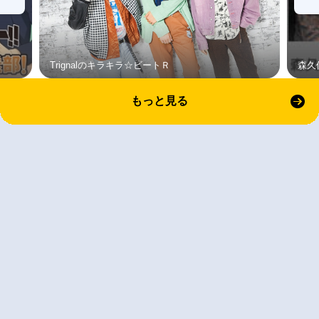
Trignalのキラキラ☆ビートＲ
森久
もっと見る