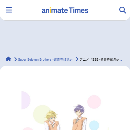
HOME
ランキング
アニメ
声優
animateTimes
ラジオ
みんなの声
グッズ
映画
Super Seisyun Brothers -超青春姉弟s-
アニメ『SSB -超青春姉弟s-』第8話より先行場面カットが到着
マンガ・ラノベ
ゲーム・アプリ
音楽
コスプレ
2.5次元
配信・Vtuber
トレンド
無料マンガ
最新記事一覧
アニメ記事一覧
声優記事一覧