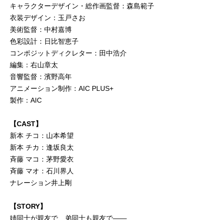
キャラクターデザイン・総作画監督：森島範子
衣装デザイン：玉戸さお
美術監督：中村嘉博
色彩設計：日比智恵子
コンポジットディクレター：田中浩介
編集：右山章太
音響監督：濱野高年
アニメーション制作：AIC PLUS+
製作：AIC
【CAST】
新本 チコ：山本希望
新本 チカ：逢坂良太
斉藤 マコ：茅野愛衣
斉藤 マオ：石川界人
ナレーション井上剛
【STORY】
姉同士が親友で、弟同士も親友で――