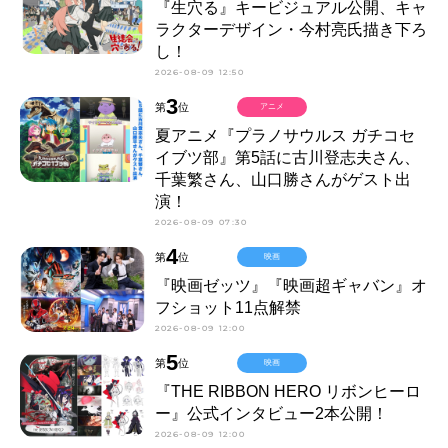
『生穴る』キービジュアル公開、キャ
ラクターデザイン・今村亮氏描き下ろ
し！
2026-08-09 12:50
3
第
位
アニメ
夏アニメ『プラノサウルス ガチコセ
イブツ部』第5話に古川登志夫さん、
千葉繁さん、山口勝さんがゲスト出
演！
2026-08-09 07:30
4
第
位
映画
『映画ゼッツ』『映画超ギャバン』オ
フショット11点解禁
2026-08-09 12:00
5
第
位
映画
『THE RIBBON HERO リボンヒーロ
ー』公式インタビュー2本公開！
2026-08-09 12:00