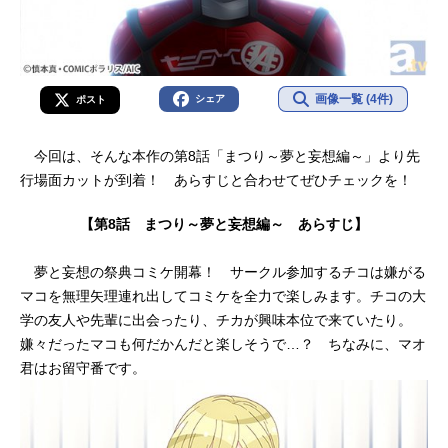
画像一覧 (4件)
シェア
ポスト
今回は、そんな本作の第8話「まつり～夢と妄想編～」より先
行場面カットが到着！ あらすじと合わせてぜひチェックを！
【第8話 まつり～夢と妄想編～ あらすじ】
夢と妄想の祭典コミケ開幕！ サークル参加するチコは嫌がる
マコを無理矢理連れ出してコミケを全力で楽しみます。チコの大
学の友人や先輩に出会ったり、チカが興味本位で来ていたり。
嫌々だったマコも何だかんだと楽しそうで…？ ちなみに、マオ
君はお留守番です。