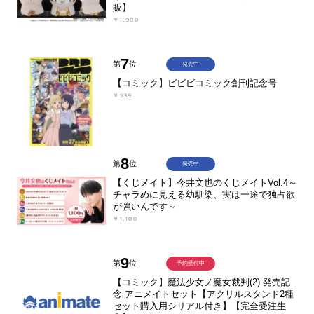
販】
￥1,980
7
第
位
発売中
【コミック】ビビビコミック創刊記念号
￥935
8
第
位
発売中
【くじメイト】今井文也のくじメイトVol.4～
チャラめに見える幼馴染、実は一途で独占欲
が強いんです～
￥1,100
9
第
位
予約受付中
【コミック】魔法少女ノ魔女裁判(2) 発売記
念 アニメイトセット【アクリルスタンド2種
セット購入用シリアル付き】【完全受注生