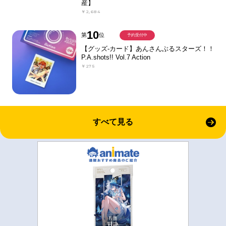
産】
￥2,684
10
第
位
予約受付中
【グッズ-カード】あんさんぶるスターズ！！
P.A.shots!! Vol.7 Action
￥275
すべて見る