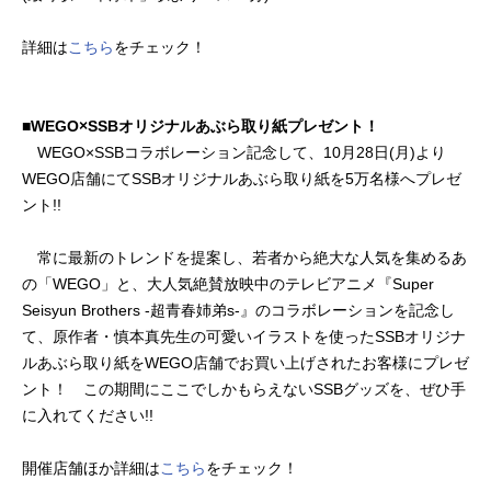
詳細は
こちら
をチェック！
■WEGO×SSBオリジナルあぶら取り紙プレゼント！
WEGO×SSBコラボレーション記念して、10月28日(月)より
WEGO店舗にてSSBオリジナルあぶら取り紙を5万名様へプレゼ
ント!!
常に最新のトレンドを提案し、若者から絶大な人気を集めるあ
の「WEGO」と、大人気絶賛放映中のテレビアニメ『Super
Seisyun Brothers -超青春姉弟s-』のコラボレーションを記念し
て、原作者・慎本真先生の可愛いイラストを使ったSSBオリジナ
ルあぶら取り紙をWEGO店舗でお買い上げされたお客様にプレゼ
ント！ この期間にここでしかもらえないSSBグッズを、ぜひ手
に入れてください!!
開催店舗ほか詳細は
こちら
をチェック！