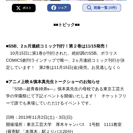
画像一覧 (4件)
シェア
ポスト
■■トピック■■
■SSB、2ヵ月連続コミック刊行！第２巻は11/15発売！
10月15日に第1巻が刊行された、絶好調のSSB。ポラリス
COMICS創刊ラインナップで唯一、2ヵ月連続コミック刊行が決
定しています！ 第2巻は11月15日(金)発売。お見逃しなく☆
■アニメ上映＆慎本真先生トークショーのお知らせ
『SSB―超青春姉弟s―』慎本真先生の母校である東京工芸大
学の学園祭にて下記イベントを開催いたします！ チケットフリ
ーで誰でも来場していただけるイベントです。
日時：2013年11月2日(土)・3日(日)
開催場所：東京工芸大学 厚木キャンパス 1号館 1111教室
(最寄駅 「本厚木」駅よりバス20分)