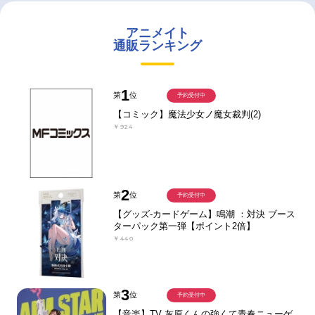
アニメイト
通販ランキング
1
第
位
予約受付中
【コミック】魔法少女ノ魔女裁判(2)
￥924
2
第
位
予約受付中
【グッズ-カードゲーム】鳴潮 ：対決 ブース
ターパック第一弾【ポイント2倍】
￥440
3
第
位
予約受付中
【音楽】TV 灰原くんの強くて青春ニューゲ