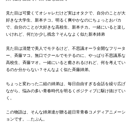
見た目は可愛くてオシャレだけど実はオタクで、自分のことが大
好きな大学生、新本チコ。明るく爽やかなのにちょっとおバカ
で、自分のことが大好きな高校生、新本チカ。一緒にいると楽し
いけれど、何だか少し残念？そんなよく似た新本姉弟
見た目は清楚で美人でモテるけど、不思議オーラ全開なフリータ
ー、斉藤マコ。無口でクールでモテるのに、やっぱり不思議系な
高校生、斉藤マオ。一緒にいると癒されるけれど、何を考えてい
るのか分からない？そんなよく似た斉藤姉弟。
ちょっと変わった二組の姉弟は、毎日自由すぎる会話を繰り広げ
ながら、悩みの多い青春時代を明るくポジティブに駆け抜けてい
く。
この物語は、そんな姉弟達が贈る超日常青春コメディアニメーシ
ョンです。…たぶん。