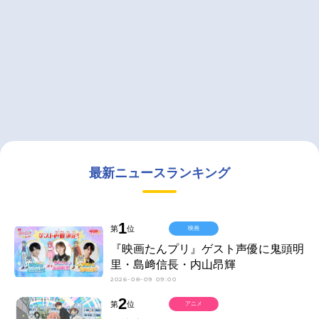
最新ニュースランキング
1
第
位
映画
『映画たんプリ』ゲスト声優に鬼頭明
里・島﨑信長・内山昂輝
2026-08-09 09:00
2
第
位
アニメ