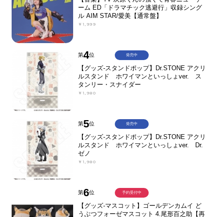
ーム ED「ドラマチック逃避行」収録シング
ル AIM STAR/愛美【通常盤】
￥1,999
4
第
位
発売中
【グッズ-スタンドポップ】Dr.STONE アクリ
ルスタンド ホワイマンといっしょver. ス
タンリー・スナイダー
￥1,980
5
第
位
発売中
【グッズ-スタンドポップ】Dr.STONE アクリ
ルスタンド ホワイマンといっしょver. Dr.
ゼノ
￥1,980
6
第
位
予約受付中
【グッズ-マスコット】ゴールデンカムイ ど
うぶつフォーゼマスコット 4.尾形百之助【再