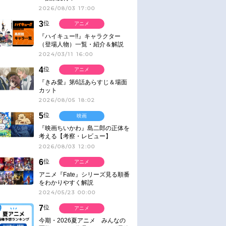
2026/08/03 17:00
3
位
アニメ
『ハイキュー!!』キャラクター
（登場人物）一覧・紹介＆解説
2024/03/11 16:00
4
位
アニメ
『きみ愛』第6話あらすじ＆場面
カット
2026/08/05 18:02
5
位
映画
『映画ちいかわ』島二郎の正体を
考える【考察・レビュー】
2026/08/03 12:00
6
位
アニメ
アニメ『Fate』シリーズ見る順番
をわかりやすく解説
2024/05/23 00:00
7
位
アニメ
今期・2026夏アニメ みんなの