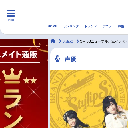
menu
HOME
ランキング
トレンド
アニメ
声優
HOME
ランキング
アニ
animateTimes
StylipS
StylipSニューアルバムイン
マンガ・ラノベ
ゲーム・アプリ
音楽
声優
最新記事一覧
アニメ記事一覧
声優記事一覧