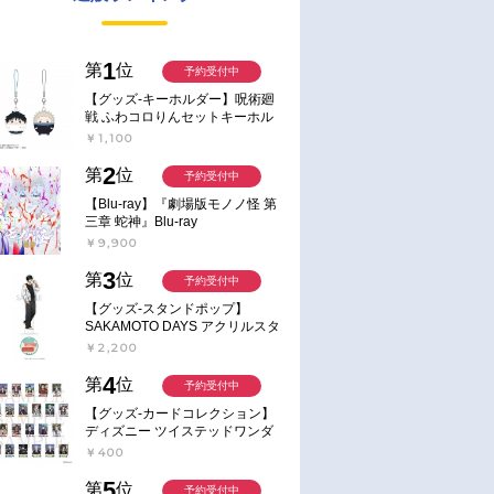
1
第
位
予約受付中
【グッズ-キーホルダー】呪術廻
戦 ふわコロりんセットキーホル
ダー【アニメイト特典付】
￥1,100
2
第
位
予約受付中
【Blu-ray】『劇場版モノノ怪 第
三章 蛇神』Blu-ray
￥9,900
3
第
位
予約受付中
【グッズ-スタンドポップ】
SAKAMOTO DAYS アクリルスタ
ンド～Sunny Afternoon～ 4.南雲
￥2,200
4
第
位
予約受付中
【グッズ-カードコレクション】
ディズニー ツイステッドワンダ
ーランド ランダムカードコレク
￥400
ション クラブ・ウェアver.
5
第
位
予約受付中