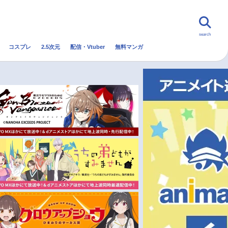
search
コスプレ
2.5次元
配信・Vtuber
無料マンガ
んなの声
グッズ
映画
・Vtuber
トレンド
無料マンガ
秋アニメ
冬アニメ