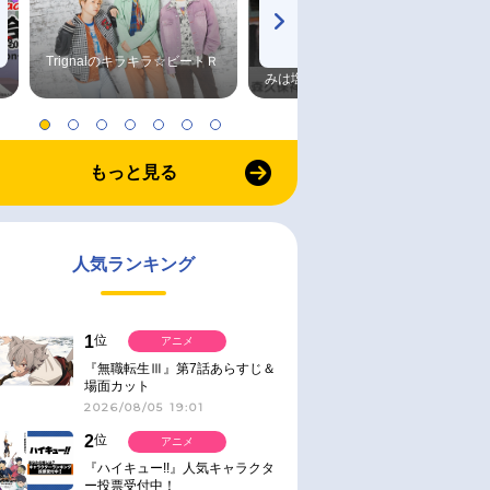
Trignalのキラキラ☆ビートＲ
森久保祥太郎×浪川大輔 つま
みは塩だけ
もっと見る
人気ランキング
1
位
アニメ
『無職転生Ⅲ』第7話あらすじ＆
場面カット
2026/08/05 19:01
2
位
アニメ
『ハイキュー!!』人気キャラクタ
ー投票受付中！