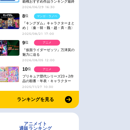
覇権おすすめ作品ランキング最終
結果発表！
2026/06/29 16:30
8
位
マンガ・ラノベ
『キングダム』キャラクターまと
め｜〈秦・韓・魏・趙・斉・燕〉
2025/08/21 17:00
9
位
アニメ
『仮面ライダーゼッツ』万津莫の
魅力に迫る
2026/08/05 12:00
10
位
アニメ
プリキュア歴代シリーズ23＋2作
品の順番・年表・キャラクター
【2025年版】
2025/11/27 10:30
ランキングを見る
アニメイト
通販ランキング