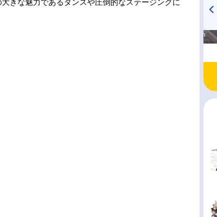
pSの大きな魅力であるダンスや圧倒的なステージングに
高橋美紀のおんぷの気持ち
TVアニメ『戦隊大失格』
♪ in アニメイトタイムズ
radio 大直会 2nd season