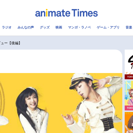
ラジオ
みんなの声
グッズ
映画
マンガ・ラノベ
ゲーム・アプリ
音楽
メ
声優
ラジオ
み
タビュー【後編】
コスプレ
2.5次元
配信
アニメ映画一覧
今期アニメ曜日別一覧
実写化映画一覧
春アニメ
男性声優/女性声優一覧
夏アニメ
FOLLOW US