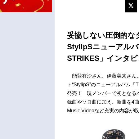
妥協しない圧倒的な
StylipSニューアルバ
STRIKES」インタ
能登有沙さん、伊藤美来さん、
ト“StylipS”のニューアルバム「T
発売！ 現メンバーで初となる
録曲やソロ曲に加え、新曲を4曲収
Music Videoなど充実の内容