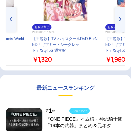
お取り寄せ
お取り寄せ
2015/05/27 発売
2015/05/27 発売
mis World
【主題歌】TV ハイスクールD×D BorN
【主題歌】TV 
ED「ギブミー・シークレッ
ED「ギブミー
ト」/StylipS 通常盤
ト」/Stylip
￥1,320
￥1,980
最新ニュースランキング
1
第
位
マンガ・ラノベ
『ONE PIECE』イム様・神の騎士団
「19本の武器」まとめ＆元ネタ