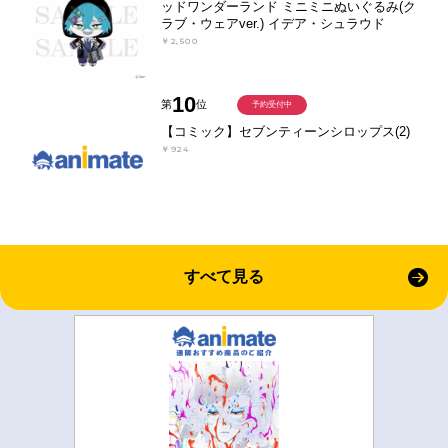
ッドワンダーランド ミニミニぬいぐるみ(ク
ラブ・ウェアver.) イデア・シュラウド
￥2,500
10
第
位
予約受付中
【コミック】セブンティーンシロップス(2)
￥924
すべて見る