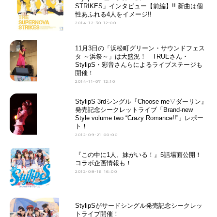
STRIKES」インタビュー【前編】!! 新曲は個
性あふれる4人をイメージ!!
2014-12-30 12:00
11月3日の「浜松町グリーン・サウンドフェス
タ ～浜祭～」は大盛況！ TRUEさん・
StylipS・彩音さんらによるライブステージも
開催！
2014-11-07 12:10
StylipS 3rdシングル『Choose me▽ダーリン』
発売記念シークレットライブ「Brand-new
Style volume two “Crazy Romance!!”」レポー
ト！
2012-09-21 00:00
『この中に1人、妹がいる！』5話場面公開！
コラボ企画情報も！
2012-08-16 16:00
StylipSがサードシングル発売記念シークレッ
トライブ開催！