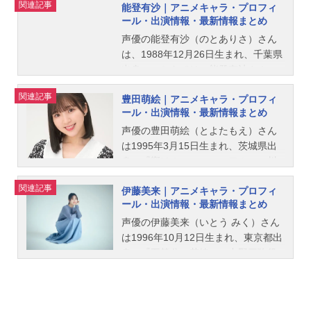
関連記事
能登有沙｜アニメキャラ・プロフィ
ール・出演情報・最新情報まとめ
声優の能登有沙（のとありさ）さん
は、1988年12月26日生まれ、千葉県
出身。こちらでは、能登有沙さんの
オススメ記事をご紹介！
関連記事
豊田萌絵｜アニメキャラ・プロフィ
ール・出演情報・最新情報まとめ
声優の豊田萌絵（とよたもえ）さん
は1995年3月15日生まれ、茨城県出
身。『響け！ユーフォニアム』の川
島緑輝役をはじめ、『BanG Drea
関連記事
伊藤美来｜アニメキャラ・プロフィ
m!』の松原花音役など、人気作品の
ール・出演情報・最新情報まとめ
キャラクターを演じています。こち
らでは、豊田萌絵さんのオススメ記
声優の伊藤美来（いとう みく）さん
事をご紹介！
は1996年10月12日生まれ、東京都出
身。『五等分の花嫁』の中野三玖役
をはじめ、『BanG Dream!』の弦巻
こころ役など、人気作品のキャラク
ターを多く演じています。こちらで