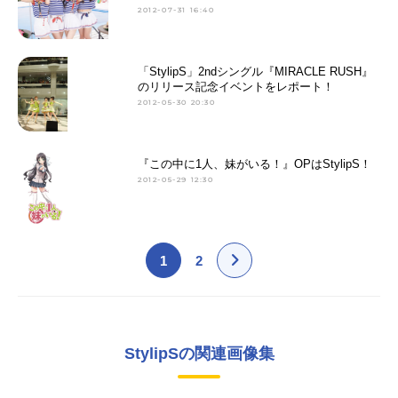
2012-07-31 16:40
「StylipS」2ndシングル『MIRACLE RUSH』
のリリース記念イベントをレポート！
2012-05-30 20:30
『この中に1人、妹がいる！』OPはStylipS！
2012-05-29 12:30
1
2
StylipSの関連画像集