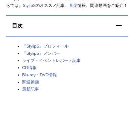
らでは、
StylipS
のオススメ記事、
音楽
情報、関連動画をご紹介！
アニメ映画一覧
実写化映画一覧
今期アニメ曜日別一覧
目次
春アニメ
夏アニメ
『StylipS』プロフィール
秋アニメ
冬アニメ
『StylipS』メンバー
ライブ・イベントレポート記事
男性声優/女性声優一覧
CD情報
Blu-ray・DVD情報
FOLLOW US
関連動画
最新記事