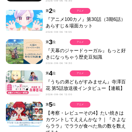
2026-08-06 16:30
2
第
位
アニメ
『アニメ100カノ』第30話（3期6話）
あらすじ＆場面カット
2026-08-06 18:55
3
第
位
アニメ
『天幕のジャードゥーガル』もっと好
きになっちゃう歴史豆知識
2026-08-06 18:30
4
第
位
アニメ
『うちの弟どもがすみません』寺澤百
花 第5話放送後インタビュー【連載】
2026-08-06 12:00
5
第
位
アニメ
【考察・レビューその4】たい焼きは
カウントしてええんかな？｜『さよな
らララ』でララが食べた魚の数を数え