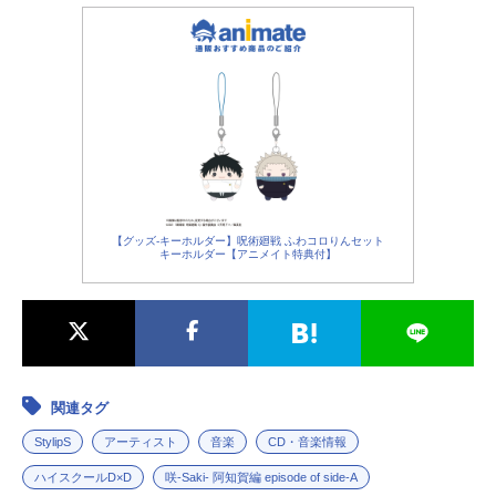
【グッズ-キーホルダー】呪術廻戦 ふわコロりんセット
キーホルダー【アニメイト特典付】
関連タグ
StylipS
アーティスト
音楽
CD・音楽情報
ハイスクールD×D
咲-Saki- 阿知賀編 episode of side-A