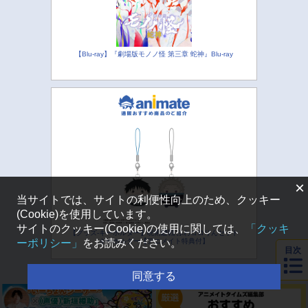
【Blu-ray】『劇場版モノノ怪 第三章 蛇神』Blu-ray
×
当サイトでは、サイトの利便性向上のため、クッキー
(Cookie)を使用しています。
サイトのクッキー(Cookie)の使用に関しては、
「クッキ
【グッズ-キーホルダー】呪術廻戦 ふわコロりんセット
ーポリシー」
をお読みください。
キーホルダー【アニメイト特典付】
目次
同意する