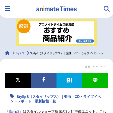
HOME
ランキング
アニメ
声優
ラジオ
みんなの声
グッズ
映画
animateTimes
StylipS
StylipS（スタイリップス）｜楽曲・CD・ライブイベントレポート・最新情報一覧
更新：2023-05-17
マンガ・ラノベ
ゲーム・アプリ
音楽
コスプレ
2.5次元
配信・Vtuber
トレンド
無料マンガ
StylipS（スタイリップス）｜楽曲・CD・ライブイベ
最新記事一覧
ントレポート・最新情報一覧
アニメ記事一覧
声優記事一覧
『
StylipS
』はスタイルキューブ所属の3人組声優ユニット。こち