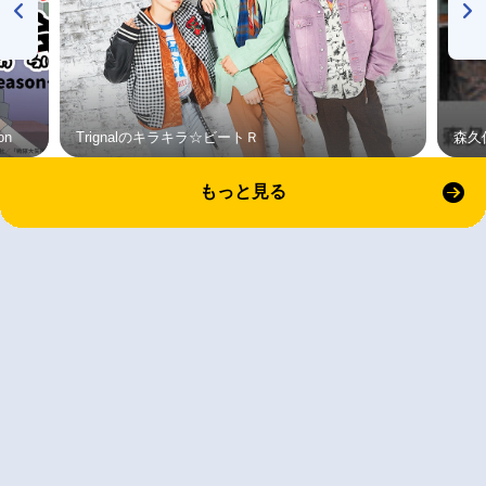
on
Trignalのキラキラ☆ビートＲ
森久
もっと見る