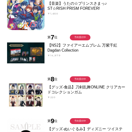
【音楽】うたの☆プリンスさまっ♪
ST☆RISH PRISM FOREVER!
￥1,650
7
第
位
予約受付中
【NS2】ファイアーエムブレム 万紫千紅
Dagdan Collection
￥14,979
8
第
位
予約受付中
【グッズ-食品】刀剣乱舞ONLINE クリアカー
ドコレクションガム
￥220
9
第
位
予約受付中
【グッズ-ぬいぐるみ】ディズニー ツイステ