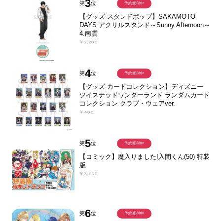
3
第
位
予約受付中
【グッズ-スタンドポップ】SAKAMOTO
DAYS アクリルスタンド～Sunny Afternoon～
4.南雲
￥2,200
4
第
位
予約受付中
【グッズ-カードコレクション】ディズニー
ツイステッドワンダーランド ランダムカード
コレクション クラブ・ウェアver.
￥400
5
第
位
予約受付中
【コミック】魔入りました!入間くん(50) 特装
版
￥3,850
6
第
位
予約受付中