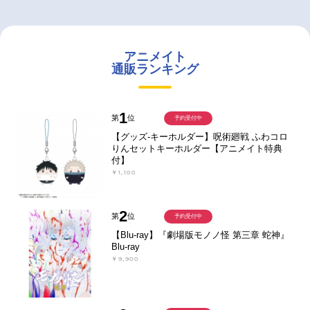
アニメイト
通販ランキング
1
第
位
予約受付中
【グッズ-キーホルダー】呪術廻戦 ふわコロ
りんセットキーホルダー【アニメイト特典
付】
￥1,100
2
第
位
予約受付中
【Blu-ray】『劇場版モノノ怪 第三章 蛇神』
Blu-ray
￥9,900