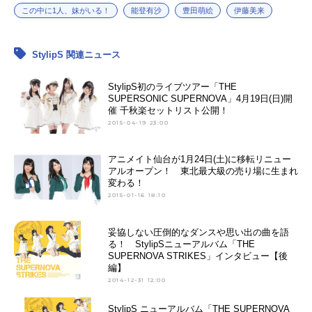
この中に1人、妹がいる！
能登有沙
豊田萌絵
伊藤美来
StylipS 関連ニュース
StylipS初のライブツアー「THE
SUPERSONIC SUPERNOVA」4月19日(日)開
催 千秋楽セットリスト公開！
2015-04-19 23:00
アニメイト仙台が1月24日(土)に移転リニュー
アルオープン！ 東北最大級の売り場に生まれ
変わる！
2015-01-16 18:10
妥協しない圧倒的なダンスや思い出の曲を語
る！ StylipSニューアルバム「THE
SUPERNOVA STRIKES」インタビュー【後
編】
2014-12-31 12:00
StylipS ニューアルバム「THE SUPERNOVA