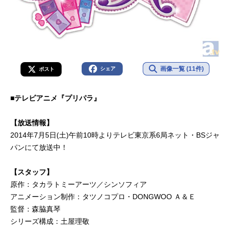
画像一覧 (11件)
シェア
ポスト
■テレビアニメ『プリパラ』
【放送情報】
2014年7月5日(土)午前10時よりテレビ東京系6局ネット・BSジャ
パンにて放送中！
【スタッフ】
原作：タカラトミーアーツ／シンソフィア
アニメーション制作：タツノコプロ・DONGWOO Ａ＆Ｅ
監督：森脇真琴
シリーズ構成：土屋理敬