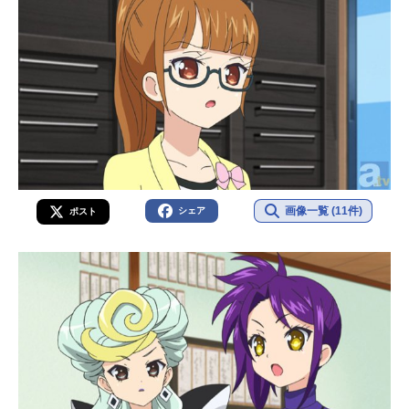
画像一覧 (11件)
シェア
ポスト