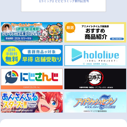
【コミック】ビビビコミック創刊記念号