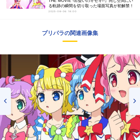
THE MOVIE -出会いのキセキ!-』同じ空間にい
る軌跡の瞬間を切り取った場面写真が初解禁！
2025-08-06 18:00
プリパラの関連画像集