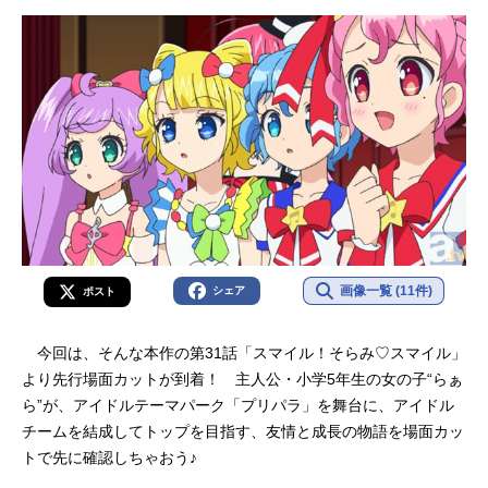
画像一覧 (11件)
シェア
ポスト
今回は、そんな本作の第31話「スマイル！そらみ♡スマイル」
より先行場面カットが到着！ 主人公・小学5年生の女の子“らぁ
ら”が、アイドルテーマパーク「プリパラ」を舞台に、アイドル
チームを結成してトップを目指す、友情と成長の物語を場面カッ
トで先に確認しちゃおう♪