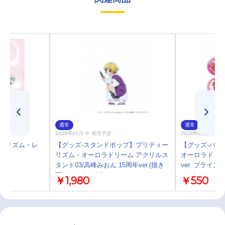
通常
通常
2026年05月 中 発売予定
2026年05月 中 
ィーリズム・レ
【グッズ-スタンドポップ】プリティー
【グッズ-バッ
リズム・オーロラドリーム アクリルス
オーロラドリーム
-B
タンド03/高峰みおん 15周年ver.(描き
ver. ブライ
下ろしイラスト)
スト)
￥1,980
￥550