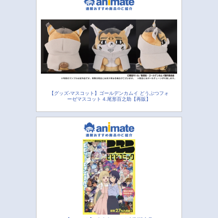
【グッズ-マスコット】ゴールデンカムイ どうぶつフォ
ーゼマスコット 4.尾形百之助【再販】