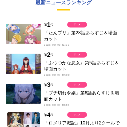
最新ニュースランキング
1
第
位
アニメ
『たんプリ』第28話あらすじ＆場面
カット
2026-08-08 12:00
2
第
位
アニメ
『ふつつかな悪女』第5話あらすじ＆
場面カット
2026-08-07 19:00
3
第
位
アニメ
『ブチ切れ令嬢』第6話あらすじ＆場
面カット
2026-08-07 18:10
4
第
位
アニメ
『ロメリア戦記』10月より2クールで