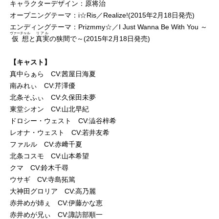
キャラクターデザイン：原将治
オープニングテーマ：i☆Ris／Realize!(2015年2月18日発売)
エンディングテーマ：Prizmmy☆／I Just Wanna Be With You ～
ヴァーチャル
リアル
仮想
と
真実
の狭間で～(2015年2月18日発売)
【キャスト】
真中らぁら CV:茜屋日海夏
南みれぃ CV:芹澤優
北条そふぃ CV:久保田未夢
東堂シオン CV:山北早紀
ドロシー・ウェスト CV:澁谷梓希
レオナ・ウェスト CV:若井友希
ファルル CV:赤﨑千夏
北条コスモ CV:山本希望
クマ CV:鈴木千尋
ウサギ CV:寺島拓篤
大神田グロリア CV:高乃麗
赤井めが姉ぇ CV:伊藤かな恵
赤井めが兄ぃ CV:諏訪部順一