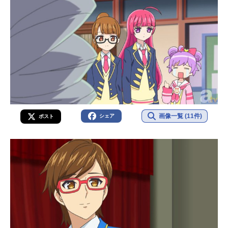
画像一覧 (11件)
シェア
ポスト