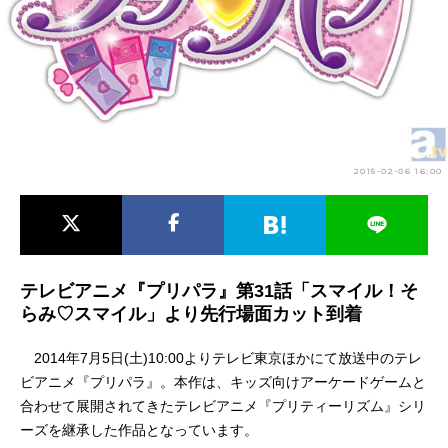
アニメ映画一覧
実写化映画一覧
今期アニメ曜日別一覧
春アニメ
夏アニメ
秋アニメ
冬アニメ
2015-02-06 16:00
男性声優/女性声優一覧
FOLLOW US
テレビアニメ『プリパラ』第31話「スマイル！そ
らみ♡スマイル」より先行場面カット到着
2014年7月5日(土)10:00よりテレビ東京ほかにて放送中のテレ
ビアニメ『プリパラ』。本作は、キッズ向けアーケードゲームと
合わせて展開されてきたテレビアニメ『プリティーリズム』シリ
ーズを継承した作品となっています。