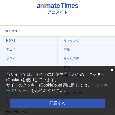
アニメイト
カテゴリ
HOME
ランキング
アニメ
声優
ラジオ
みんなの声
グッズ
映画
×
当サイトでは、サイトの利便性向上のため、クッキー
マンガ・ラノベ
ゲーム・アプリ
(Cookie)を使用しています。
音楽
コスプレ
サイトのクッキー(Cookie)の使用に関しては、
「クッキ
ーポリシー」
をお読みください。
2.5次元
配信・Vtuber
トレンド
無料マンガ
同意する
特集/一覧まとめ