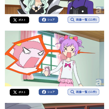
画像一覧 (11件)
シェア
ポスト
画像一覧 (11件)
シェア
ポスト