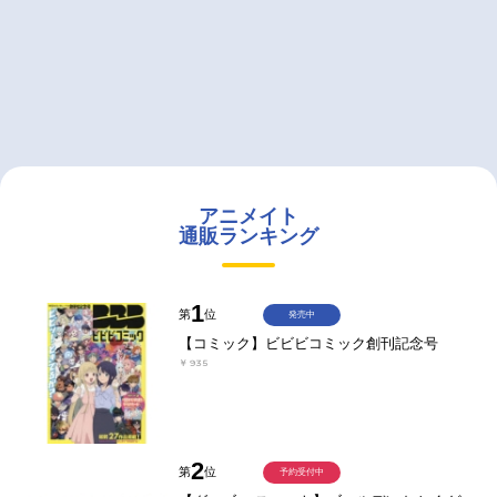
アニメイト
通販ランキング
1
第
位
発売中
【コミック】ビビビコミック創刊記念号
￥935
2
第
位
予約受付中