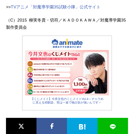
>>
TVアニメ「対魔導学園35試験小隊」公式サイト
（C）2015 柳実冬貴・切符／ＫＡＤＯＫＡＷＡ／対魔導学園35
製作委員会
【くじメイト】今井文也のくじメイトVol.4～チャラめ
に見える幼馴染、実は一途で独占欲が強いんです～