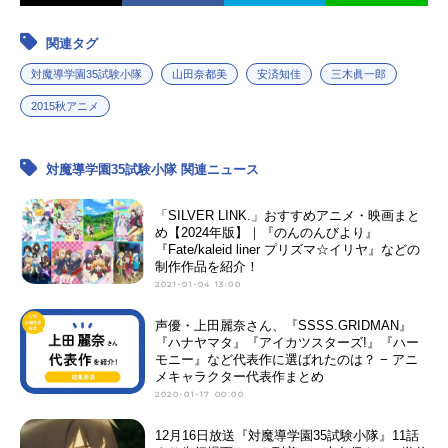
関連タグ
対魔導学園35試験小隊
山田奈都美
安済知佳
三木眞一郎
2015秋アニメ
対魔導学園35試験小隊 関連ニュース
「SILVER LINK.」おすすめアニメ・映画まと
め【2024年版】｜『のんのんびより』
『Fate/kaleid liner プリズマ☆イリヤ』などの
制作作品を紹介！
2021-01-04 13:00
声優・上田麗奈さん、『SSSS.GRIDMAN』
『ハナヤマタ』『アイカツスターズ!』『ハー
モニー』など代表作に選ばれたのは？ − アニ
メキャラクター代表作まとめ
2020-01-17 00:00
12月16日放送『対魔導学園35試験小隊』11話