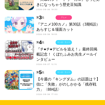
きになっちゃう歴史豆知識
2026-08-06 18:30
3
第
位
アニメ
『アニメ100カノ』第30話（3期6話）
あらすじ＆場面カット
2026-08-06 18:55
4
第
位
マンガ・ラノベ
『チ●チ●デビルを追え！』最終回掲
載記念！ くぼたふみお先生メールイ
ンタビュー
2026-08-07 12:15
5
第
位
マンガ・ラノベ
【今週の『キングダム』の話題は？】
信に「失敗」がのしかかる「残存戦
力」〈884話〉
2026-08-06 17:00