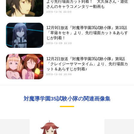
より先行場面カット到着！ 大久保さん・遊佐
さんのキャラコメンタリー動画も
2015-12-16 22:00
12月9日放送『対魔導学園35試験小隊』第10話
「草薙キセキ」より、先行場面カット＆あらす
じが到着！
2015-12-09 22:20
12月2日放送『対魔導学園35試験小隊』第9話
「クレイジーサマータイム」より、先行場面カ
ット＆あらすじが到着♪
2015-12-02 20:05
対魔導学園35試験小隊の関連画像集