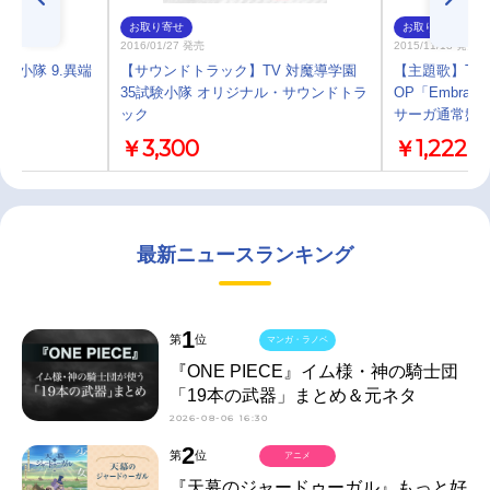
お取り寄せ
お取り寄せ
2016/01/27 発売
2015/11/18 発売
験小隊 9.異端
【サウンドトラック】TV 対魔導学園
【主題歌】TV
35試験小隊 オリジナル・サウンドトラ
OP「Embrac
ック
サーガ通常盤C
￥3,300
￥1,222
最新ニュースランキング
1
第
位
マンガ・ラノベ
『ONE PIECE』イム様・神の騎士団
「19本の武器」まとめ＆元ネタ
2026-08-06 16:30
2
第
位
アニメ
『天幕のジャードゥーガル』もっと好