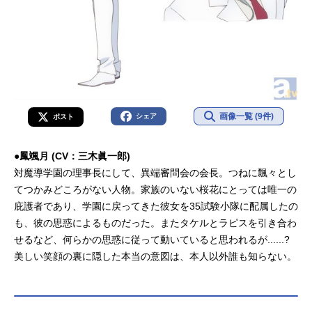
画像一覧 (9件)
シェア
ポスト
●鳳颯月 (CV：三木眞一郎)
対魔導学園の理事長にして、異端審問会の会長。つねに飄々とし
てつかみどころがない人物。家族のいない桜花にとっては唯一の
庇護者であり、学園に戻ってきた彼女を35試験小隊に配属したの
も、彼の思惑によるものだった。またタケルとラピスを引き合わ
せるなど、何らかの思惑に従って動いていると思われるが......?
美しい笑顔の裏に隠した本当の意図は、本人以外誰も知らない。