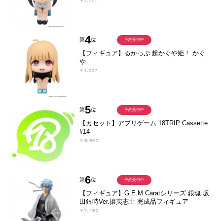
4
第
位
予約受付中
【フィギュア】るかっぷ 超かぐや姫！ かぐ
や
￥3,927
5
第
位
予約受付中
【カセット】アプリゲーム 18TRIP Cassette
#14
￥8,800
6
第
位
予約受付中
【フィギュア】G.E.M.Caratシリーズ 銀魂 坂
田銀時Ver.攘夷志士 完成品フィギュア
￥7,480