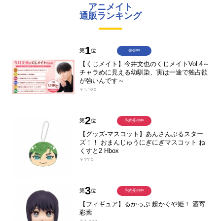
アニメイト
通販ランキング
1
第
位
発売中
【くじメイト】今井文也のくじメイトVol.4～
チャラめに見える幼馴染、実は一途で独占欲
が強いんです～
￥1,100
2
第
位
予約受付中
【グッズ-マスコット】あんさんぶるスター
ズ！！ おまんじゅうにぎにぎマスコット ね
くすと2 Hbox
￥770
3
第
位
予約受付中
【フィギュア】るかっぷ 超かぐや姫！ 酒寄
彩葉
￥3,927