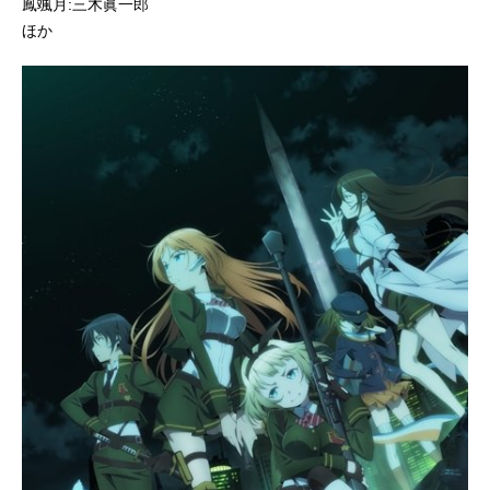
鳳颯月:三木眞一郎
ほか