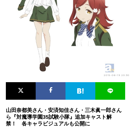
アニメ映画一覧
実写化映画一覧
今期アニメ曜日別一覧
春アニメ
夏アニメ
秋アニメ
冬アニメ
男性声優/女性声優一覧
FOLLOW US
2015-08-19 20:30
山田奈都美さん・安済知佳さん・三木眞一郎さん
ら『対魔導学園35試験小隊』追加キャスト解
禁！ 各キャラビジュアルも公開に