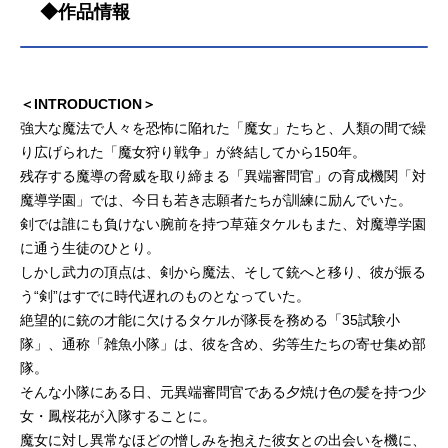
◆作品情報
＜INTRODUCTION＞
強大な魔法で人々を恐怖に陥れた「魔女」たちと、人類の間で繰
り広げられた「魔女狩り戦争」が終結してから150年。
残存する魔導の脅威を取り締まる「異端審問官」の育成機関「対
魔導学園」では、今日も若き志願者たちが訓練に励んでいた。
剣では誰にも負けない腕前を持つ草薙タケルもまた、対魔導学園
に通う生徒のひとり。
しかし武力の頂点は、剣から魔法、そして銃へと移り、彼が振る
う“剣”はすでに時代遅れのものとなっていた。
絶望的に銃の才能に欠けるタケルが隊長を務める「35試験小
隊」、通称「雑魚小隊」は、彼を含め、劣等生たちの寄せ集め部
隊。
そんな小隊にある日、元異端審問官である夕焼け色の髪を持つ少
女・鳳桜花が入隊することに。
魔女に対し異常なほどの憎しみを抱えた彼女との出会いを機に、