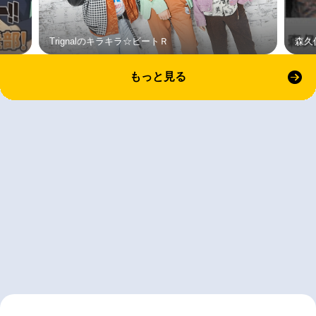
Trignalのキラキラ☆ビートＲ
森久
もっと見る