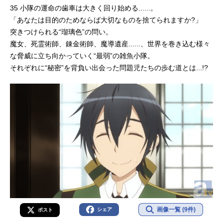
35 小隊の運命の歯車は大きく回り始める......。
「あなたは目的のためならば大切なものを捨てられますか?」
突きつけられる“瑠璃色”の問い。
魔女、死霊術師、錬金術師、魔導遺産......、世界を巻き込む様々
な脅威に立ち向かっていく“最弱”の雑魚小隊。
それぞれに“秘密”を背負い出会った問題児たちの歩む道とは...!?
画像一覧 (9件)
シェア
ポスト