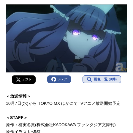
画像一覧 (9件)
シェア
ポスト
＜放送情報＞
10月7日(水)から TOKYO MX ほかにてTVアニメ放送開始予定
＜STAFF＞
原作：柳実冬貴(株式会社KADOKAWA ファンタジア文庫刊)
原作イラスト:切符