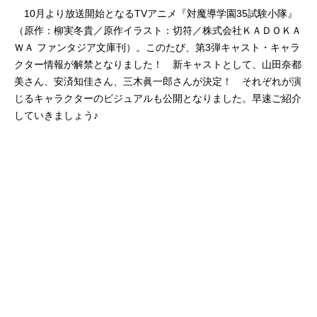
10月より放送開始となるTVアニメ『対魔導学園35試験小隊』
（原作：柳実冬貴／原作イラスト：切符／株式会社ＫＡＤＯＫＡ
ＷＡ ファンタジア文庫刊）。このたび、第3弾キャスト・キャラ
クター情報が解禁となりました！ 新キャストとして、山田奈都
美さん、安済知佳さん、三木眞一郎さんが決定！ それぞれが演
じるキャラクターのビジュアルも公開となりました。早速ご紹介
していきましょう♪