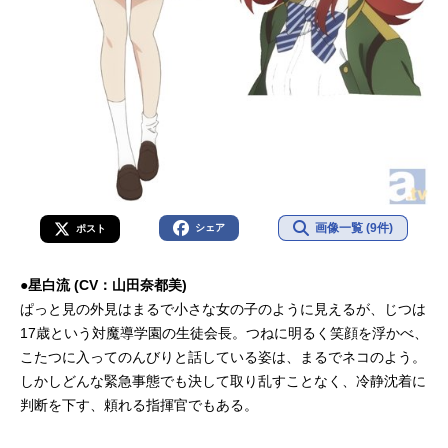
画像一覧 (9件)
シェア
ポスト
●星白流 (CV：山田奈都美)
ぱっと見の外見はまるで小さな女の子のように見えるが、じつは
17歳という対魔導学園の生徒会長。つねに明るく笑顔を浮かべ、
こたつに入ってのんびりと話している姿は、まるでネコのよう。
しかしどんな緊急事態でも決して取り乱すことなく、冷静沈着に
判断を下す、頼れる指揮官でもある。