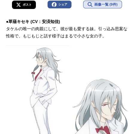
画像一覧 (9件)
シェア
ポスト
●草薙キセキ (CV：安済知佳)
タケルの唯一の肉親にして、彼が最も愛する妹。引っ込み思案な
性格で、もじもじと話す様子はまるで小さな女の子。