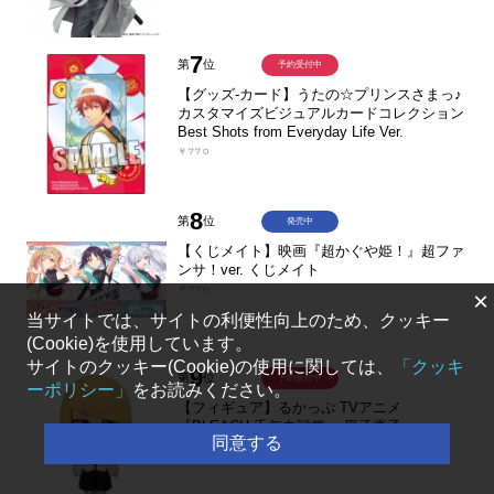
7
第
位
予約受付中
【グッズ-カード】うたの☆プリンスさまっ♪
カスタマイズビジュアルカードコレクション
Best Shots from Everyday Life Ver.
￥770
8
第
位
発売中
【くじメイト】映画『超かぐや姫！』超ファ
ンサ！ver. くじメイト
￥770
×
当サイトでは、サイトの利便性向上のため、クッキー
(Cookie)を使用しています。
サイトのクッキー(Cookie)の使用に関しては、
「クッキ
9
第
位
予約受付中
ーポリシー」
をお読みください。
【フィギュア】るかっぷ TVアニメ
『BLEACH 千年血戦篇』 平子真子
同意する
￥4,020