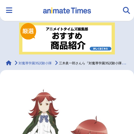
HOME
ランキング
アニメ
声優
ラジオ
みんなの声
グッズ
映画
animateTimes
対魔導学園35試験小隊
三木眞一郎さんら『対魔導学園35試験小隊』追加キャスト3名が解禁
マンガ・ラノベ
ゲーム・アプリ
音楽
コスプレ
2.5次元
配信・Vtuber
トレンド
無料マンガ
最新記事一覧
アニメ記事一覧
声優記事一覧