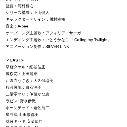
監督：河村智之
シリーズ構成：下山健人
キャラクターデザイン：川村幸祐
音楽：A-bee
オープニング主題歌：アフィリア・サーガ
エンディング主題歌：いとうかなこ 「Calling my Twilight」
アニメーション制作：SILVER LINK.
＜CAST＞
草薙タケル：細谷佳正
鳳桜花：上田麗奈
西園寺うさぎ：大久保瑠美
杉波斑鳩：白石涼子
二階堂マリ：伊藤かな恵
ラピス: 野水伊織
ホーンテッド：遊佐浩二
星白流:山田奈都美
草薙キセキ:安済知佳