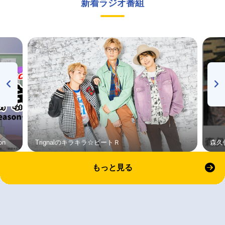
新着ラジオ番組
on
Trignalのキラキラ☆ビートＲ
森久
もっと見る