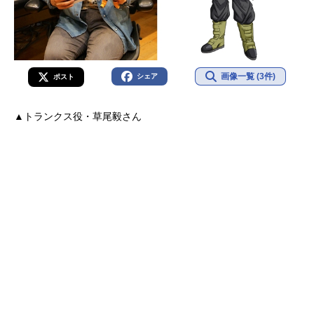
画像一覧 (3件)
シェア
ポスト
▲トランクス役・草尾毅さん