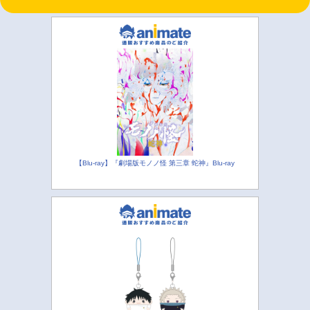
【Blu-ray】『劇場版モノノ怪 第三章 蛇神』Blu-ray