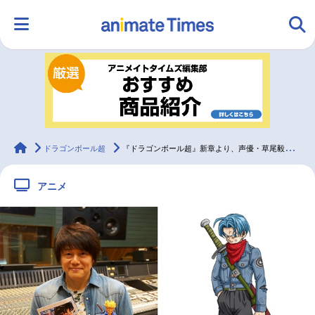
HOME
ランキング
アニメ
声優
ラジオ
みんなの声
グッズ
映画
animateTimes
ドラゴンボール超
『ドラゴンボール超』新章より、声優・草尾毅さんインタビュー解禁
アニメ
マンガ・ラノベ
ゲーム・アプリ
音楽
コスプレ
2.5次元
配信・Vtuber
トレンド
無料マンガ
最新記事一覧
アニメ記事一覧
声優記事一覧