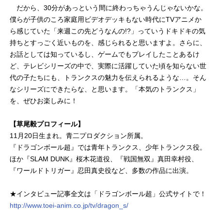
だから、30分があっという間に終わっちゃうんじゃないかな。
僕らが子供のころ家庭用ビデオデッキもない時代にTVアニメか
ら感じていた「来週この先どうなんの!?」っていうドキドキの気
持ちとすっごく近いものを、感じられると思いますよ。さらに、
お話としては知っているし、ゲームでもプレイしたことあるけ
ど、テレビシリーズの中で、実際に活躍していた頃を知らない世
代の子たちにも、トランクスの魅力を伝えられるような…。そん
なシリーズにできたらな、と思います。「本気のトランクス」
を、ぜひお楽しみに！
【草尾毅プロフィール】
11月20日生まれ。青二プロダクション所属。
『ドラゴンボール超』では青年トランクス、少年トランクス役。
ほか『SLAM DUNK』桜木花道役、『戦国無双』真田幸村役、
『ワールドトリガー』忍田真史役など、多数の作品に出演。
★インタビュー記事全文は「ドラゴンボール超」公式サイトで！
http://www.toei-anim.co.jp/tv/dragon_s/