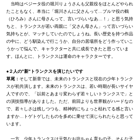
当時はベジータ役の堀川りょうさんも父親役をほとんどやられ
たこともなく、本当に「堀川さんに父さんって…ブルマ役の鶴
（ひろみ）さんに母さんって、言いづらいなあ…！」と思う気持
ちと、トランクスが若い両親に「父さん母さん」って言いづらい
気持ちとが、マッチしていたのでしょうね。長い歴史を持つ作品
の中に、どう馴染んで行こうか、自分の居場所をどう作っていこ
うかって悩んで、キャラクターと共に成長できたと思っていま
す。ほんとに、トランクスは運命のキャラクターです。
●２人の"新"トランクスを演じたいです
草尾：
そして新章では、未来のトランクスと現在の少年トランク
スが初共演します。未来のトランクスは、若い時期が長いサイヤ
人ですので、「以前とあまり変わらず若々しいトランクスで」と
の演技指導がありました。ただ、前回よりも世界観がハードなの
で、若々しさは残しつつも、精神的にちょっと枯れてる感と言い
ますか…トゲトゲしたものを多めに乗せて演じられたらと思って
います。
一方、少年トランクスは元気なお坊ちゃん育ちの子。そんな子