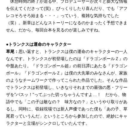
休憩時間の終了が迫る中、プロデューサーが次々と膨大な情報
を伝えてくださって(笑) 。びっくりしたり喜んだり、でも「アフ
レコそろそろ始まる・・・」っていう、複雑な気持ちでした
（笑）。新章はどんなストーリーになるのかまったく予想できま
せん。だから、毎回台本を見るのが楽しみですね。
●トランクスは運命のキャラクター
草尾：
思い返すと、トランクスは僕の運命のキャラクターの一人
なんです。トランクスが初登場したのは『ドラゴンボールＺ』の
中盤あたり。『ドラゴンボール超』の前日譚にあたる『ドラゴン
ボール』『ドラゴンボールＺ』は僕の大先輩のみなさんが、家族
のようなチームワークで作ってこられた作品でした。そんな作品
でトランクスは初登場し、いきなりそれまでの最強の悪・フリー
ザを"バスッ！"ってぶった切っちゃうんですよ…！ だから、物
語中でも「この子は敵なの？ 味方なの？」というやり取りがあ
るし、同時に、収録現場では新人声優であった僕も「あの子、草
尾君っていうんだ」というところから参加したので、絶妙にキャ
ラクターと立場がシンクロしていたんです。