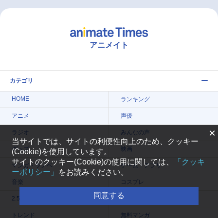
アニメイト
カテゴリ
HOME
ランキング
アニメ
声優
×
ラジオ
みんなの声
当サイトでは、サイトの利便性向上のため、クッキー
グッズ
映画
(Cookie)を使用しています。
サイトのクッキー(Cookie)の使用に関しては、
「クッキ
マンガ・ラノベ
ゲーム・アプリ
ーポリシー」
をお読みください。
音楽
コスプレ
同意する
2.5次元
配信・Vtuber
トレンド
無料マンガ