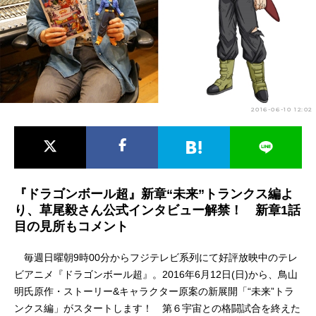
アニメ映画一覧
実写化映画一覧
今期アニメ曜日別一覧
春アニメ
夏アニメ
2016-06-10 12:02
秋アニメ
冬アニメ
男性声優/女性声優一覧
FOLLOW US
『ドラゴンボール超』新章“未来”トランクス編よ
り、草尾毅さん公式インタビュー解禁！ 新章1話
目の見所もコメント
毎週日曜朝9時00分からフジテレビ系列にて好評放映中のテレ
ビアニメ『ドラゴンボール超』。2016年6月12日(日)から、鳥山
明氏原作・ストーリー&キャラクター原案の新展開「“未来”トラ
ンクス編」がスタートします！ 第６宇宙との格闘試合を終えた