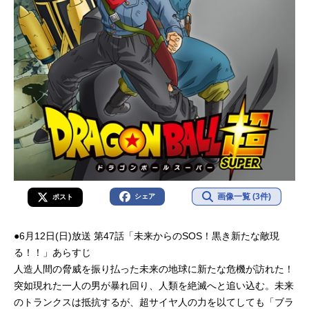
画像一覧 (3件)
シェア
ポスト
●6月12日(日)放送 第47話「未来からのSOS！黒き新たな敵現
る！！」あらすじ
人造人間の脅威を振り払った未来の地球に新たな危機が訪れた！
突如現れた一人の男が暴れ回り、人類を絶滅へと追い込む。未来
のトランクスは抵抗するが、超サイヤ人の力を以てしても「ブラ