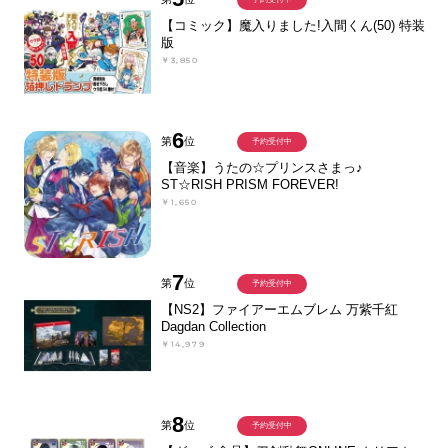
【コミック】魔入りました!入間くん(50) 特装
版
￥3,850
6
第
位
予約受付中
【音楽】うたの☆プリンスさまっ♪
ST☆RISH PRISM FOREVER!
￥1,650
7
第
位
予約受付中
【NS2】ファイアーエムブレム 万紫千紅
Dagdan Collection
￥14,979
8
第
位
予約受付中