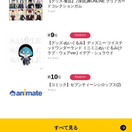
【グッズ-食品】刀剣乱舞ONLINE クリアカー
ドコレクションガム
￥220
9
第
位
予約受付中
【グッズ-ぬいぐるみ】ディズニー ツイステ
ッドワンダーランド ミニミニぬいぐるみ(ク
ラブ・ウェアver.) イデア・シュラウド
￥2,500
10
第
位
予約受付中
【コミック】セブンティーンシロップス(2)
￥924
すべて見る