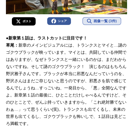
画像一覧 (3件)
シェア
ポスト
●新章第１話は、ラストカットに注目です！
草尾：
新章のメインビジュアルには、トランクスとマイと…謎の
ゴクウブラックが映っています。マイとは、共闘している仲間で
はありますが、なぜトランクスと一緒にいるのかは、まだわから
ないですね。そして謎のゴクウブラック！ 演じるのはもちろん
野沢雅子さんです。ブラックが本当に邪悪なんだっていうのを、
野沢さんはまだご存じないと思うのですが、邪悪さを肌で感じて
るんでしょうね…すっごいね、一発目から、「悪」全開なんです
よ。新章第１話の最後に、ひとことだけしゃべるんですけど、そ
のひとことで、ぜんぶ持っていきますから。「これ絶対勝てない
わぁ…」って思うくらい(笑)。トランクスも出てくるし、未来の
世界も出てくるし、ゴクウブラックも怖いしで、１話目は見どこ
ろ満載です。