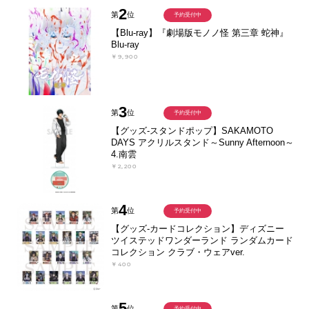
2
第
位
予約受付中
【Blu-ray】『劇場版モノノ怪 第三章 蛇神』
Blu-ray
￥9,900
3
第
位
予約受付中
【グッズ-スタンドポップ】SAKAMOTO
DAYS アクリルスタンド～Sunny Afternoon～
4.南雲
￥2,200
4
第
位
予約受付中
【グッズ-カードコレクション】ディズニー
ツイステッドワンダーランド ランダムカード
コレクション クラブ・ウェアver.
￥400
5
第
位
予約受付中