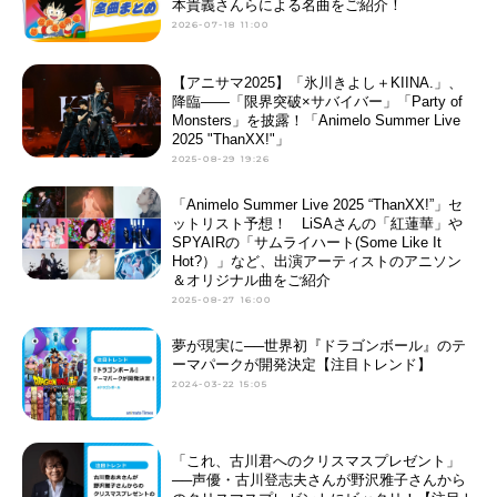
本貴義さんらによる名曲をご紹介！
2026-07-18 11:00
【アニサマ2025】「氷川きよし＋KIINA.」、
降臨——「限界突破×サバイバー」「Party of
Monsters」を披露！「Animelo Summer Live
2025 "ThanXX!"」
2025-08-29 19:26
「Animelo Summer Live 2025 “ThanXX!”」セ
ットリスト予想！ LiSAさんの「紅蓮華」や
SPYAIRの「サムライハート(Some Like It
Hot?）」など、出演アーティストのアニソン
＆オリジナル曲をご紹介
2025-08-27 16:00
夢が現実に──世界初『ドラゴンボール』のテ
ーマパークが開発決定【注目トレンド】
2024-03-22 15:05
「これ、古川君へのクリスマスプレゼント」
──声優・古川登志夫さんが野沢雅子さんから