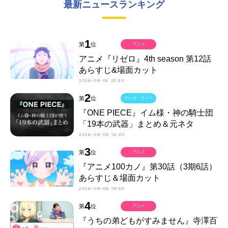
最新ニュースランキング
1
第
位
アニメ
アニメ『リゼロ』4th season 第12話
あらすじ&場面カット
2026-08-05 23:30
2
第
位
マンガ・ラノベ
『ONE PIECE』イム様・神の騎士団
「19本の武器」まとめ＆元ネタ
2026-08-06 16:30
3
第
位
アニメ
『アニメ100カノ』第30話（3期6話）
あらすじ＆場面カット
2026-08-06 18:55
4
第
位
アニメ
『うちの弟どもがすみません』寺澤百